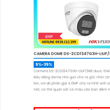
CAMERA DOME DS-2CD1347G3H-LIUF/
5%-35%
Camera DS-2CD1347G3H-LIUF/SRB được thiế
kiểu dáng dome nhỏ gọn cho ra gốc nhìn rộ
lớn, với độ phân giải 4.0MP cho ra hình ảnh s
nét, có thể quan sát có màu vào ban đêm 
đèn trợ sáng trang bị trên camera, chuẩn c
nước IP 67, hỗ trợ cấp nguồn qua dây mạng
công nghệ PoE