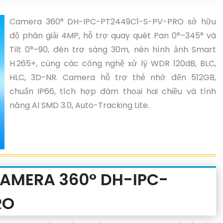
Camera 360° DH-IPC-PT2449C1-S-PV-PRO sở hữu
độ phân giải 4MP, hỗ trợ quay quét Pan 0°–345° và
Tilt 0°–90, đèn trợ sáng 30m, nén hình ảnh Smart
H.265+, cùng các công nghệ xử lý WDR 120dB, BLC,
HLC, 3D-NR. Camera hỗ trợ thẻ nhớ đến 512GB,
chuẩn IP66, tích hợp đàm thoại hai chiều và tính
năng AI SMD 3.0, Auto-Tracking Lite.
CAMERA 360° DH-IPC-
RO