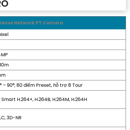
RO
zSense Network PT Camera
ixel
 4MP
 30m
6mm
 0° – 90°; 80 điểm Preset, hỗ trợ 8 Tour
, Smart H.264+, H.264B, H.264M, H.264H
LC, 3D-NR