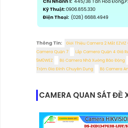
Chi Nhánh 1:
445/38 Tân Hòa Đông,P. 
Kỹ Thuật:
0906.855.330
Điện Thoại:
(028) 6688.4949
Thông Tin:
Giới Thiệu Camera 2 Mắt EZVI
Camera Quận 7
Lắp Camera Quận 4 Giá R
5M0WEZ
Bộ Camera Nhà Xưởng Báo Động
Trộm Gia Đình Chuyên Dụng
Bộ Camera An 
CAMERA QUAN SÁT ĐỀ 