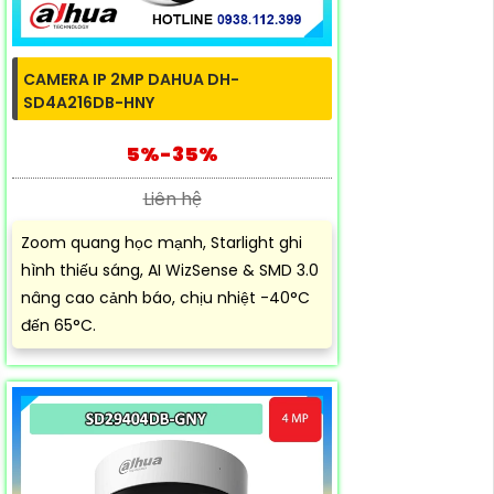
CAMERA IP 2MP DAHUA DH-
SD4A216DB-HNY
5%-35%
Liên hệ
Zoom quang học mạnh, Starlight ghi
hình thiếu sáng, AI WizSense & SMD 3.0
nâng cao cảnh báo, chịu nhiệt -40°C
đến 65°C.