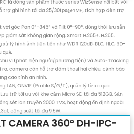
là dòng sản phẩm thuộc series WizSense nổi bật với
ỗ trợ ghi hình tối đa 25/30fps@4MP, tích hợp đèn trợ
 với góc Pan 0°–345° và Tilt 0°–90°, đồng thời lưu sẵn
ợp giám sát không gian rộng. Smart H.265+, H.265,
 xử lý hình ảnh tiên tiến như WDR 120dB, BLC, HLC, 3D-
u quả.
 chu vi (phát hiện người/phương tiện) và Auto-Tracking
ài ra, camera còn hỗ trợ đàm thoại hai chiều, cảnh báo
ng cao tính an ninh.
ng LAN, ONVIF (Profile S/G/T), quản lý từ xa qua
Lưu trữ tối ưu với khe cắm Micro SD tối đa 512GB. Sản
ng sét lan truyền 2000 TVS, hoạt động ổn định ngoài
3af, công suất tối đa 9.5W.
T CAMERA 360° DH-IPC-