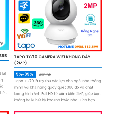
SRB
TAPO TC70 CAMERA WIFI KHÔNG DÂY
(2MP)
t kế
5%-35%
Liên hệ
ng
Tapo TC70 là trợ thủ đắc lực cho ngôi nhà thông
ắc
minh với khả năng quay quét 360 độ và chất
nhờ
lượng hình ảnh Full HD từ cảm biến 2MP, giúp bạn
hống
không bỏ lỡ bất kỳ khoảnh khắc nào. Tích hợp
 bằng
đàm thoại hai chiều, tầm nhìn hồng ngoại 9m rõ
nét trong đêm và hỗ trợ thẻ nhớ lên đến 512GB,