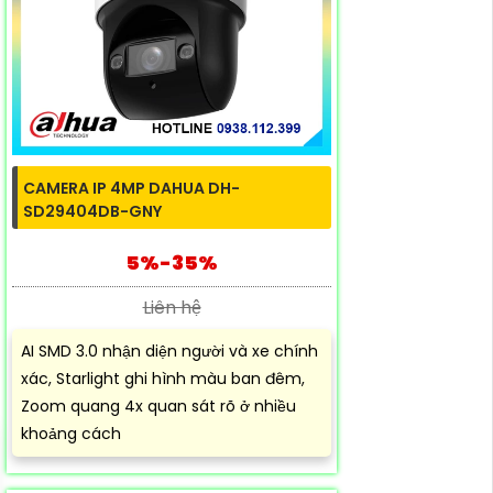
CAMERA IP 4MP DAHUA DH-
SD29404DB-GNY
5%-35%
Liên hệ
AI SMD 3.0 nhận diện người và xe chính
xác, Starlight ghi hình màu ban đêm,
Zoom quang 4x quan sát rõ ở nhiều
khoảng cách