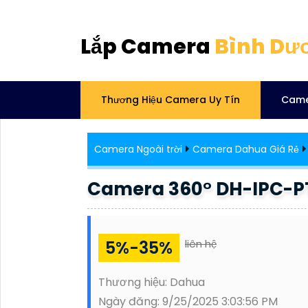
Lắp Camera
Bình Dư
Thương Hiệu Camera Uy Tín
Came
Camera Ngoài trời
Camera Dahua Giá Rẻ
Camera 360° DH-IPC-P
5%-35%
liên hệ
Thương hiệu:
Dahua
Ngày đăng:
9/25/2025 3:03:56 PM