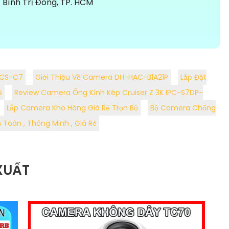
Bình Trị Đông, TP. HCM
Z CS-C7
Giới Thiệu Về Camera DH-HAC-B1A21P
Lắp Đặt
ẻ
Review Camera Ống Kính Kép Cruiser Z 3K IPC-S7DP-
Lắp Camera Kho Hàng Giá Rẻ Trọn Bộ
Bộ Camera Chống
Toàn , Thông Minh , Giá Rẻ
XUẤT