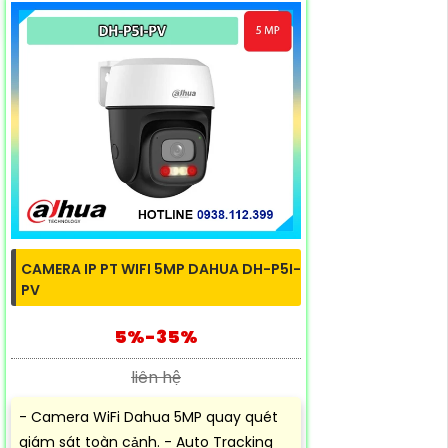
CAMERA IP PT WIFI 5MP DAHUA DH-P5I-
PV
5%-35%
liên hệ
- Camera WiFi Dahua 5MP quay quét
giám sát toàn cảnh. - Auto Tracking