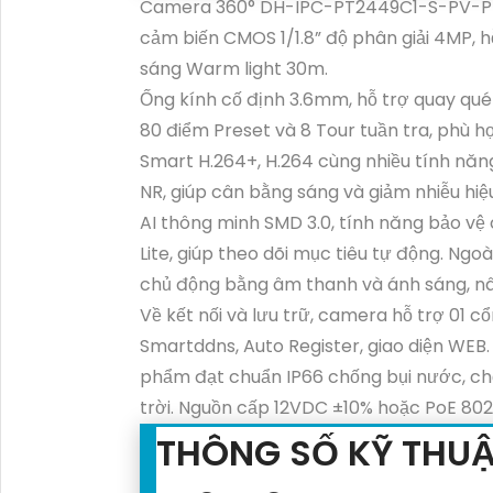
Camera 360° DH-IPC-PT2449C1-S-PV-PRO 
cảm biến CMOS 1/1.8” độ phân giải 4MP, h
sáng Warm light 30m.
Ống kính cố định 3.6mm, hỗ trợ quay quét
80 điểm Preset và 8 Tour tuần tra, phù h
Smart H.264+, H.264 cùng nhiều tính năng
NR, giúp cân bằng sáng và giảm nhiễu hiệ
AI thông minh SMD 3.0, tính năng bảo vệ
Lite, giúp theo dõi mục tiêu tự động. Ngo
chủ động bằng âm thanh và ánh sáng, nâ
Về kết nối và lưu trữ, camera hỗ trợ 01 cổ
Smartddns, Auto Register, giao diện WEB. 
phẩm đạt chuẩn IP66 chống bụi nước, chố
trời. Nguồn cấp 12VDC ±10% hoặc PoE 802.
THÔNG SỐ KỸ THUẬ