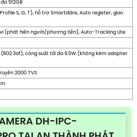
i đa 512GB
rofile S, G, T), hỗ trợ Smartddns, Auto register, giao
vi (phát hiện người/phương tiện), Auto-Tracking Lite
E (802.3af), công suất tối đa 9.5W (không kèm adapter
 truyền 2000 TVS
mm
CAMERA DH-IPC-
RO TẠI AN THÀNH PHÁT