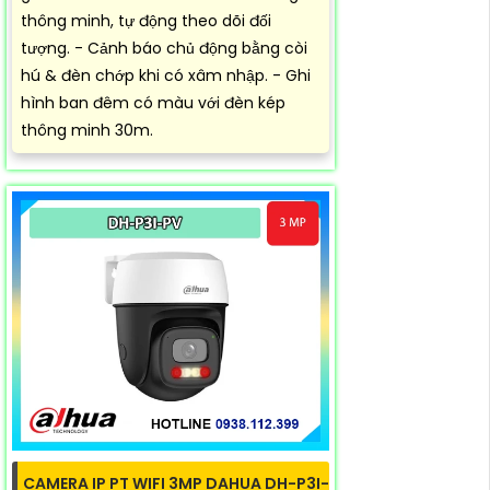
thông minh, tự động theo dõi đối
tượng. - Cảnh báo chủ động bằng còi
hú & đèn chớp khi có xâm nhập. - Ghi
hình ban đêm có màu với đèn kép
thông minh 30m.
CAMERA IP PT WIFI 3MP DAHUA DH-P3I-