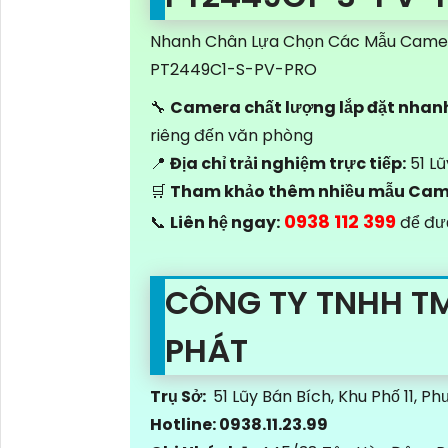
Nhanh Chân Lựa Chọn Các Mẫu Camer
PT2449C1-S-PV-PRO
🔧
Camera chất lượng lắp đặt nhan
riêng đến văn phòng
📍
Địa chỉ trải nghiệm trực tiếp:
51 Lũ
🛒
Tham khảo thêm nhiều mẫu Ca
0938 112 399
📞
Liên hệ ngay:
để đượ
CÔNG TY TNHH T
PHÁT
Trụ Sở:
51 Lũy Bán Bích, Khu Phố 11, 
Hotline: 0938.11.23.99