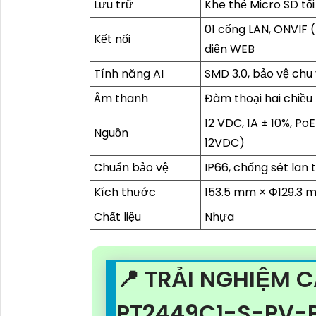
Lưu trữ
Khe thẻ Micro SD tố
01 cổng LAN, ONVIF (P
Kết nối
diện WEB
Tính năng AI
SMD 3.0, bảo vệ chu 
Âm thanh
Đàm thoại hai chiều
12 VDC, 1A ± 10%, Po
Nguồn
12VDC)
Chuẩn bảo vệ
IP66, chống sét lan
Kích thước
153.5 mm × Φ129.3 
Chất liệu
Nhựa
📍 TRẢI NGHIỆM 
PT2449C1-S-PV-P