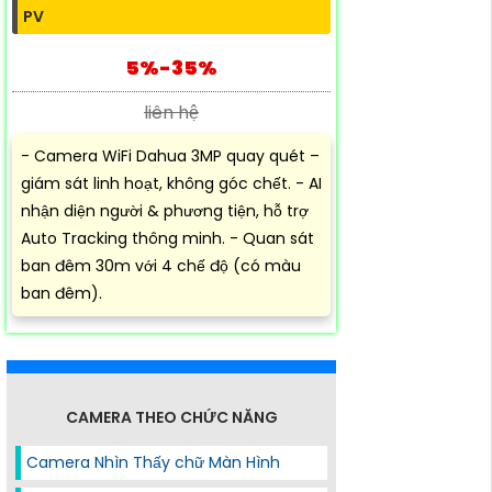
PV
5%-35%
liên hệ
- Camera WiFi Dahua 3MP quay quét –
giám sát linh hoạt, không góc chết. - AI
nhận diện người & phương tiện, hỗ trợ
Auto Tracking thông minh. - Quan sát
ban đêm 30m với 4 chế độ (có màu
ban đêm).
CAMERA THEO CHỨC NĂNG
Camera Nhìn Thấy chữ Màn Hình