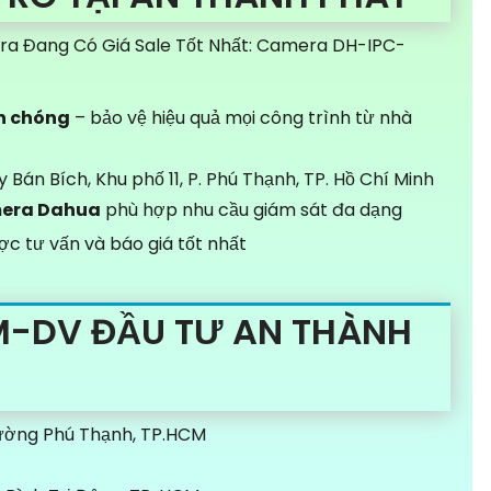
a Đang Có Giá Sale Tốt Nhất: Camera DH-IPC-
h chóng
– bảo vệ hiệu quả mọi công trình từ nhà
y Bán Bích, Khu phố 11, P. Phú Thạnh, TP. Hồ Chí Minh
mera Dahua
phù hợp nhu cầu giám sát đa dạng
c tư vấn và báo giá tốt nhất
M-DV ĐẦU TƯ AN THÀNH
Phường Phú Thạnh, TP.HCM