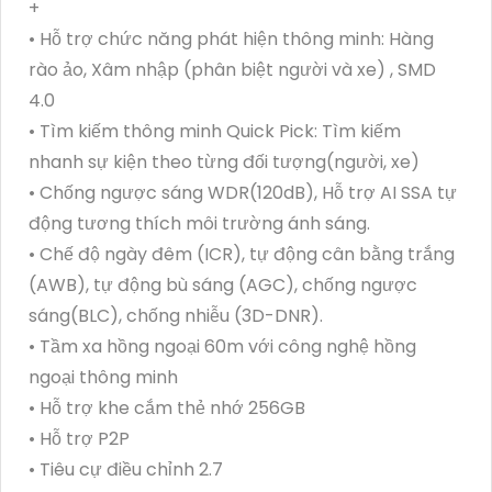
+
• Hỗ trợ chức năng phát hiện thông minh: Hàng
rào ảo, Xâm nhập (phân biệt người và xe) , SMD
4.0
• Tìm kiếm thông minh Quick Pick: Tìm kiếm
nhanh sự kiện theo từng đối tượng(người, xe)
• Chống ngược sáng WDR(120dB), Hỗ trợ AI SSA tự
động tương thích môi trường ánh sáng.
• Chế độ ngày đêm (ICR), tự động cân bằng trắng
(AWB), tự động bù sáng (AGC), chống ngược
sáng(BLC), chống nhiễu (3D-DNR).
• Tầm xa hồng ngoại 60m với công nghệ hồng
ngoại thông minh
• Hỗ trợ khe cắm thẻ nhớ 256GB
• Hỗ trợ P2P
• Tiêu cự điều chỉnh 2.7