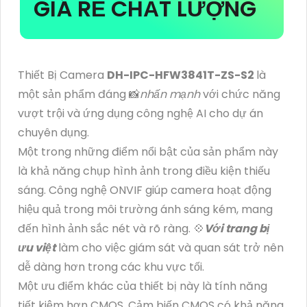
GIÁ RẺ CHẤT LƯỢNG
Thiết Bị Camera
DH-IPC-HFW3841T-ZS-S2
là
một sản phẩm đáng 📸
nhấn mạnh
với chức năng
vượt trội và ứng dụng công nghệ AI cho dự án
chuyên dụng.
Một trong những điểm nổi bật của sản phẩm này
là khả năng chụp hình ảnh trong điều kiện thiếu
sáng. Công nghệ ONVIF giúp camera hoạt động
hiệu quả trong môi trường ánh sáng kém, mang
đến hình ảnh sắc nét và rõ ràng. 💠
Với trang bị
ưu việt
làm cho việc giám sát và quan sát trở nên
dễ dàng hơn trong các khu vực tối.
Một ưu điểm khác của thiết bị này là tính năng
tiết kiệm hơn CMOS. Cảm biến CMOS có khả năng