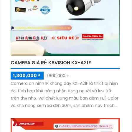
camera này không chỉ có hình ảnh trung thực mà
còn có thêm chức năng thu âm tiên nghiệm.
CAMERA GIÁ RẺ KBVISION KX-A21F
1,300,000 ₫
1,600,000 ₫
Camera an ninh IP không dây KX-A21F là thiết bị hiện
đại tích hợp khả năng nhận dạng người và lưu trữ
trên thẻ nhớ. Với chất lượng màu ban đêm Full Color
và khả năng xem xa đến 30m, sản phẩm này thích
hợp cho dự án dân dụng. Thiết kế thân plastic chống
mưa nắng và tiết kiệm điện, độ phân giải cao và góc
quan sát rộng, cùng khả năng thu âm, camera này