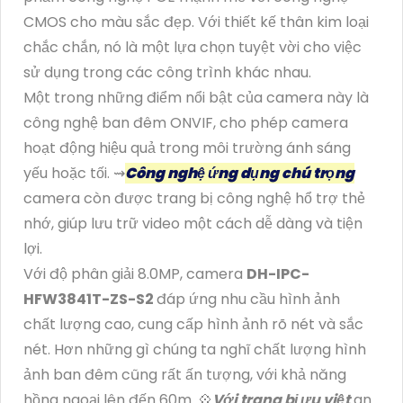
CMOS cho màu sắc đẹp. Với thiết kế thân kim loại
chắc chắn, nó là một lựa chọn tuyệt vời cho việc
sử dụng trong các công trình khác nhau.
Một trong những điểm nổi bật của camera này là
công nghệ ban đêm ONVIF, cho phép camera
hoạt động hiệu quả trong môi trường ánh sáng
yếu hoặc tối. ⇝
Công nghệ ứng dụng chú trọng
camera còn được trang bị công nghệ hổ trợ thẻ
nhớ, giúp lưu trữ video một cách dễ dàng và tiện
lợi.
Với độ phân giải 8.0MP, camera
DH-IPC-
HFW3841T-ZS-S2
đáp ứng nhu cầu hình ảnh
chất lượng cao, cung cấp hình ảnh rõ nét và sắc
nét. Hơn những gì chúng ta nghĩ chất lượng hình
ảnh ban đêm cũng rất ấn tượng, với khả năng
hồng ngoại lên đến 60m. 💠
Với trang bị ưu việt
an