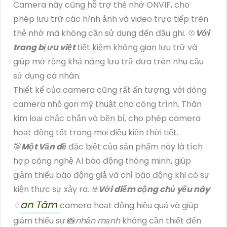
Camera này cũng hỗ trợ thẻ nhớ ONVIF, cho
phép lưu trữ các hình ảnh và video trực tiếp trên
thẻ nhớ mà không cần sử dụng đến đầu ghi. 💠
Với
trang bị ưu việt
tiết kiệm không gian lưu trữ và
giúp mở rộng khả năng lưu trữ dựa trên nhu cầu
sử dụng cá nhân.
Thiết kế của camera cũng rất ấn tượng, với dòng
camera nhỏ gọn mỹ thuật cho công trình. Thân
kim loại chắc chắn và bền bỉ, cho phép camera
hoạt động tốt trong mọi điều kiện thời tiết.
💯
Một Vấn đề
đặc biệt của sản phẩm này là tích
hợp công nghệ AI báo động thông minh, giúp
giảm thiểu báo động giả và chỉ báo động khi có sự
kiện thực sự xảy ra. ☣️
Với điểm cộng chủ yếu này
an Tâm
♢
camera hoạt động hiệu quả và giúp
giảm thiểu sự 📸
nhấn mạnh
không cần thiết đến