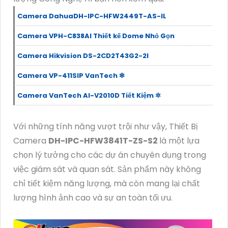
Camera DahuaDH-IPC-HFW2449T-AS-IL
Camera VPH-C838AI Thiết kế Dome Nhỏ Gọn
Camera Hikvision DS-2CD2T43G2-2I
Camera VP-411SIP VanTech ❇
Camera VanTech AI-V2010D Tiết Kiệm ✲
Với những tính năng vượt trội như vậy, Thiết Bị
Camera
DH-IPC-HFW3841T-ZS-S2
là một lựa
chọn lý tưởng cho các dự án chuyên dụng trong
việc giám sát và quan sát. Sản phẩm này không
chỉ tiết kiệm năng lượng, mà còn mang lại chất
lượng hình ảnh cao và sự an toàn tối ưu.