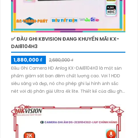
✅ ĐẦU GHI KBVISION ĐANG KHUYẾN MÃI KX-
DAI8104H3
1,880,000 ₫
2,680,000 ₫
Đầu Ghi Camera HD Anlog KX-DAi8104H3 là một sản
phẩm giám sát ban đêm chất lượng cao. Với 1 HDD
siêu sáng và đẹp, nó cho phép ghi lại hình ảnh sắc
nét với độ phân giải Ultra 4k lite. Thiết kế của đầu ghi
này ứng dụng công nghệ tiên tiến như AHD, CVI, TVI,
BCS HD, giúp hệ thống ổn định hơn và phù hợp với
công trình nhỏ.Đầu Ghi 4 kênh này còn nổi bật với
các chức năng ưu việt. Công nghệ AI giúp nhận diện
và phân loại đối tượng một cách chính xác. Hệ thống
nén dữ liệu H.265+/H.265/H.264+/H.264 giúp giảm