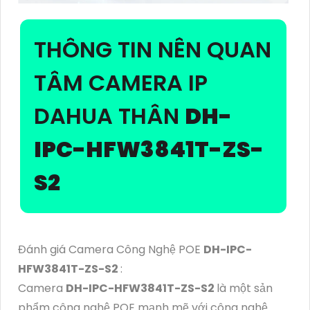
THÔNG TIN NÊN QUAN
TÂM CAMERA IP
DAHUA THÂN
DH-
IPC-HFW3841T-ZS-
S2
Đánh giá Camera Công Nghệ POE
DH-IPC-
HFW3841T-ZS-S2
:
Camera
DH-IPC-HFW3841T-ZS-S2
là một sản
phẩm công nghệ POE mạnh mẽ với công nghệ