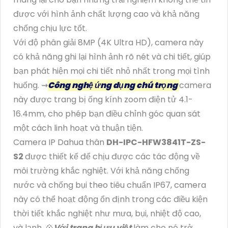
được với hình ảnh chất lượng cao và khả năng
chống chịu lực tốt.
Với độ phân giải 8MP (4K Ultra HD), camera này
có khả năng ghi lại hình ảnh rõ nét và chi tiết, giúp
bạn phát hiện mọi chi tiết nhỏ nhất trong mọi tình
huống. ⇝
Công nghệ ứng dụng chú trọng
camera
này được trang bị ống kính zoom điện tử 4.1-
16.4mm, cho phép bạn điều chỉnh góc quan sát
một cách linh hoạt và thuận tiện.
Camera IP Dahua thân
DH-IPC-HFW3841T-ZS-
S2
được thiết kế để chịu được các tác động về
môi trường khắc nghiệt. Với khả năng chống
nước và chống bụi theo tiêu chuẩn IP67, camera
này có thể hoạt động ổn định trong các điều kiện
thời tiết khắc nghiệt như mưa, bụi, nhiệt độ cao,
và lạnh. 💠
Với trang bị ưu việt
làm cho nó trở