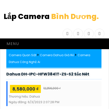
Lắp Camera
Bình Dương.
Facebook
Twitter
Instagram
Drib
MENU
Camera Quan Sát
Camera Dahua Giá Rẻ
Camera
Dahua Công Nghệ Ai
Dahua DH-IPC-HFW3841T-ZS-S2 Sắc Nét
8,580,000 ₫
12,256,000 ₫
Thương hiệu:
Dahua
Ngày đăng:
6/3/2023 2:07:28 PM