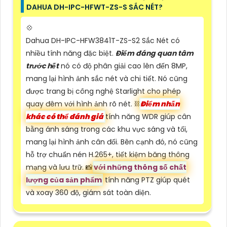
DAHUA DH-IPC-HFWT-ZS-S SẮC NÉT?
💠
Dahua DH-IPC-HFW3841T-ZS-S2 Sắc Nét có
nhiều tính năng đặc biệt.
Điểm đáng quan tâm
trước hết
nó có độ phân giải cao lên đến 8MP,
mang lại hình ảnh sắc nét và chi tiết. Nó cũng
được trang bị công nghệ Starlight cho phép
quay đêm với hình ảnh rõ nét. ⛓
Điểm nhấn
khác có thể đánh giá
tính năng WDR giúp cân
bằng ánh sáng trong các khu vực sáng và tối,
mang lại hình ảnh cân đối. Bên cạnh đó, nó cũng
hỗ trợ chuẩn nén H.265+, tiết kiệm băng thông
mạng và lưu trữ. 📸
với những thông số chất
lượng của sản phẩm
tính năng PTZ giúp quét
và xoay 360 độ, giám sát toàn diện.