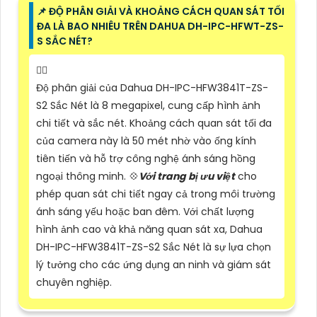
📌 ĐỘ PHÂN GIẢI VÀ KHOẢNG CÁCH QUAN SÁT TỐI
ĐA LÀ BAO NHIÊU TRÊN DAHUA DH-IPC-HFWT-ZS-
S SẮC NÉT?
❤️‍💋‍
Độ phân giải của Dahua DH-IPC-HFW3841T-ZS-
S2 Sắc Nét là 8 megapixel, cung cấp hình ảnh
chi tiết và sắc nét. Khoảng cách quan sát tối đa
của camera này là 50 mét nhờ vào ống kính
tiên tiến và hỗ trợ công nghệ ánh sáng hồng
ngoại thông minh. 💠
Với trang bị ưu việt
cho
phép quan sát chi tiết ngay cả trong môi trường
ánh sáng yếu hoặc ban đêm. Với chất lượng
hình ảnh cao và khả năng quan sát xa, Dahua
DH-IPC-HFW3841T-ZS-S2 Sắc Nét là sự lựa chọn
lý tưởng cho các ứng dụng an ninh và giám sát
chuyên nghiệp.