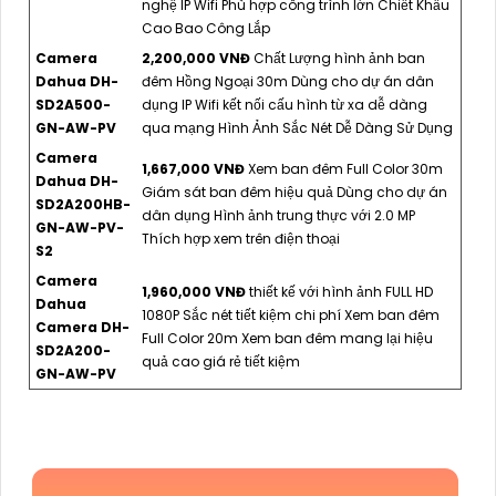
nghệ IP Wifi Phù hợp công trình lớn Chiết Khấu
Cao Bao Công Lắp
Camera
2,200,000 VNĐ
Chất Lượng hình ảnh ban
Dahua DH-
đêm Hồng Ngoại 30m Dùng cho dự án dân
SD2A500-
dụng IP Wifi kết nối cấu hình từ xa dễ dàng
GN-AW-PV
qua mạng Hình Ảnh Sắc Nét Dễ Dàng Sử Dụng
Camera
1,667,000 VNĐ
Xem ban đêm Full Color 30m
Dahua DH-
Giám sát ban đêm hiệu quả Dùng cho dự án
SD2A200HB-
dân dụng Hình ảnh trung thực với 2.0 MP
GN-AW-PV-
Thích hợp xem trên điện thoại
S2
Camera
1,960,000 VNĐ
thiết kế với hình ảnh FULL HD
Dahua
1080P Sắc nét tiết kiệm chi phí Xem ban đêm
Camera DH-
Full Color 20m Xem ban đêm mang lại hiệu
SD2A200-
quả cao giá rẻ tiết kiệm
GN-AW-PV