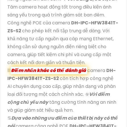
Tâm camera hoạt động tốt trong điều kiện ánh
sáng yếu trong quá trình giám sát ban đêm.
Công nghệ POE của camera
DH-IPC-HFW3841T-
ZS-S2
cho phép kết nối tập trung dễ dàng. Với
khả năng tự cấp nguồn qua cáp mạng Ethernet,
không cần sử dụng nguồn điện riêng biệt cho
camera, giúp tiết kiệm chi phí và cung cấp một
cách kết nối đơn giản và thuận tiện.
⛓
Điểm nhấn khác có thể đánh giá
camera
DH-
IPC-HFW3841T-ZS-S2
còn tích hợp công nghệ
AI chuyên dụng cao cấp, giúp nhận dạng và phân
loại đối tượng một cách chính xác. ☣️
Với điểm
cộng chủ yếu này
tăng cường tính năng an ninh
và giúp giám sát hiệu quả hơn.
♋
Dựa vào những ưu điểm của thiết bị này có thể
nói
camera công nghệ POE
DH-IPC-HFW3841T-