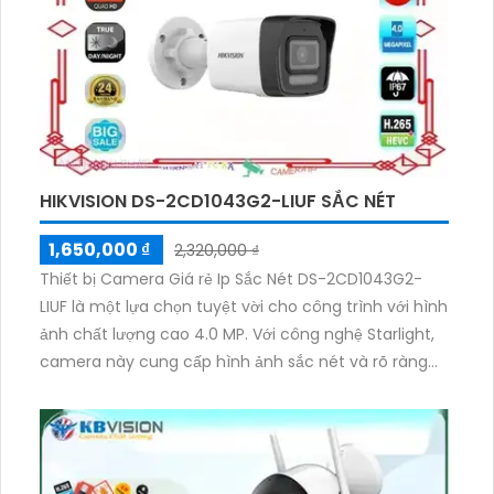
dung lượng lưu trữ mà vẫn đảm bảo chất lượng hình
ảnh. Với giá rẻ, sản phẩm này là một sự lựa chọn
tuyệt vời cho việc giám sát các công trình nhỏ.
HIKVISION DS-2CD1043G2-LIUF SẮC NÉT
1,650,000 ₫
2,320,000 ₫
Thiết bị Camera Giá rẻ Ip Sắc Nét DS-2CD1043G2-
LIUF là một lựa chọn tuyệt vời cho công trình với hình
ảnh chất lượng cao 4.0 MP. Với công nghệ Starlight,
camera này cung cấp hình ảnh sắc nét và rõ ràng
ngay cả trong điều kiện ánh sáng yếu. Đặc biệt, hình
ảnh ban đêm còn sáng đẹp với tính năng Hồng Ngoại
30m. Camera này thích hợp để giám sát cửa hàng,
gia đình và căn hộ. Với kiểu dáng Dome Plastic IP,