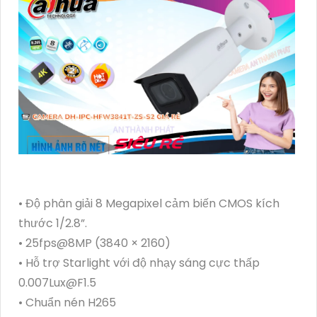
• Độ phân giải 8 Megapixel cảm biến CMOS kích
thước 1/2.8”.
• 25fps@8MP (3840 × 2160)
• Hỗ trợ Starlight với độ nhạy sáng cực thấp
0.007Lux@F1.5
• Chuẩn nén H265