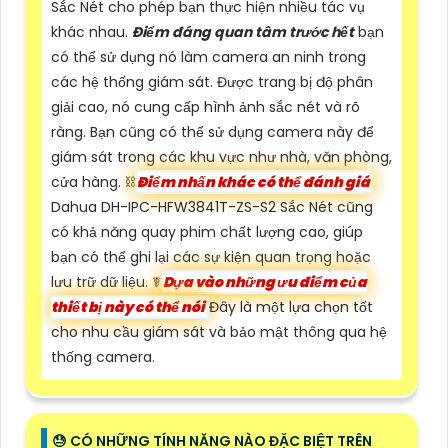
Sắc Nét cho phép bạn thực hiện nhiều tác vụ
khác nhau.
Điểm đáng quan tâm trước hết
bạn
có thể sử dụng nó làm camera an ninh trong
các hệ thống giám sát. Được trang bị độ phân
giải cao, nó cung cấp hình ảnh sắc nét và rõ
ràng. Bạn cũng có thể sử dụng camera này để
giám sát trong các khu vực như nhà, văn phòng,
cửa hàng. ⛓
Điểm nhấn khác có thể đánh giá
Dahua DH-IPC-HFW3841T-ZS-S2 Sắc Nét cũng
có khả năng quay phim chất lượng cao, giúp
bạn có thể ghi lại các sự kiện quan trọng hoặc
lưu trữ dữ liệu. ☤
Dựa vào những ưu điểm của
thiết bị này có thể nói
Đây là một lựa chọn tốt
cho nhu cầu giám sát và bảo mật thông qua hệ
thống camera.
😓 CÓ NHỮNG TÍNH NĂNG NÀO ĐẶC BIỆT TRÊN