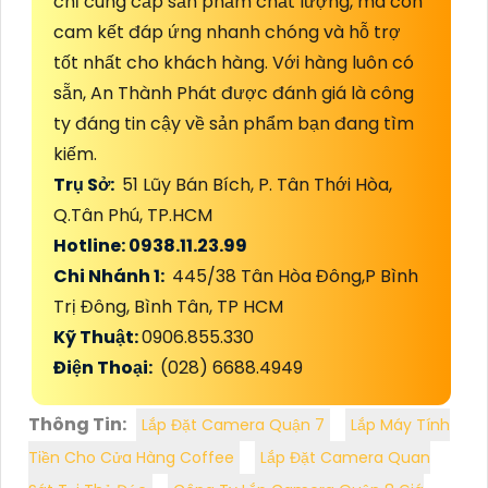
chỉ cung cấp sản phẩm chất lượng, mà còn
cam kết đáp ứng nhanh chóng và hỗ trợ
tốt nhất cho khách hàng. Với hàng luôn có
sẵn, An Thành Phát được đánh giá là công
ty đáng tin cậy về sản phẩm bạn đang tìm
kiếm.
Trụ Sở:
51 Lũy Bán Bích, P. Tân Thới Hòa,
Q.Tân Phú, TP.HCM
Hotline: 0938.11.23.99
Chi Nhánh 1:
445/38 Tân Hòa Đông,P Bình
Trị Đông, Bình Tân, TP HCM
Kỹ Thuật:
0906.855.330
Điện Thoại:
(028) 6688.4949
Thông Tin:
Lắp Đặt Camera Quận 7
Lắp Máy Tính
Tiền Cho Cửa Hàng Coffee
Lắp Đặt Camera Quan