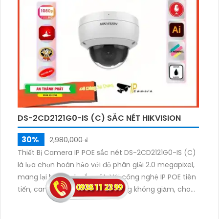
đáp ứng mọi nhu cầu an ninh của bạn. Hỗ trợ IP Wifi,
ghi hình chuẩn H.265+/H.265/H.264+/H.264.
DS-2CD2121G0-IS (C) SẮC NÉT HIKVISION
30%
2,980,000 ₫
Thiết Bị Camera IP POE sắc nét DS-2CD2121G0-IS (C)
là lựa chọn hoàn hảo với độ phân giải 2.0 megapixel,
mang lại hình ảnh sắc nét. Với công nghệ IP POE tiên
tiến, camera đảm bảo chất lượng không giảm, cho
phép quan sát ban đêm với hồng ngoại 30m và
Smart IR Camera. Thiết bị này được thiết kế phù hợp