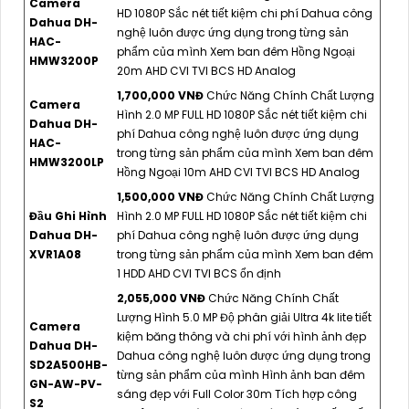
Camera
HD 1080P Sắc nét tiết kiệm chi phí Dahua công
Dahua DH-
nghệ luôn được ứng dụng trong từng sản
HAC-
phẩm của mình Xem ban đêm Hồng Ngoại
HMW3200P
20m AHD CVI TVI BCS HD Analog
1,700,000 VNĐ
Chức Năng Chính Chất Lượng
Camera
Hình 2.0 MP FULL HD 1080P Sắc nét tiết kiệm chi
Dahua DH-
phí Dahua công nghệ luôn được ứng dụng
HAC-
trong từng sản phẩm của mình Xem ban đêm
HMW3200LP
Hồng Ngoại 10m AHD CVI TVI BCS HD Analog
1,500,000 VNĐ
Chức Năng Chính Chất Lượng
Đầu Ghi Hình
Hình 2.0 MP FULL HD 1080P Sắc nét tiết kiệm chi
Dahua DH-
phí Dahua công nghệ luôn được ứng dụng
XVR1A08
trong từng sản phẩm của mình Xem ban đêm
1 HDD AHD CVI TVI BCS ổn định
2,055,000 VNĐ
Chức Năng Chính Chất
Lượng Hình 5.0 MP Độ phân giải Ultra 4k lite tiết
Camera
kiệm băng thông và chi phí với hình ảnh đẹp
Dahua DH-
Dahua công nghệ luôn được ứng dụng trong
SD2A500HB-
từng sản phẩm của mình Hình ảnh ban đêm
GN-AW-PV-
sáng đẹp với Full Color 30m Tích hợp công
S2