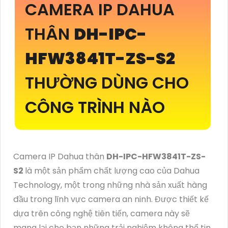
CAMERA IP DAHUA
THÂN
DH-IPC-
HFW3841T-ZS-S2
THƯỜNG DÙNG CHO
CÔNG TRÌNH NÀO
Camera IP Dahua thân
DH-IPC-HFW3841T-ZS-
S2
là một sản phẩm chất lượng cao của Dahua
Technology, một trong những nhà sản xuất hàng
đầu trong lĩnh vực camera an ninh. Được thiết kế
dựa trên công nghệ tiên tiến, camera này sẽ
mang lại cho bạn những trải nghiệm không thể tin