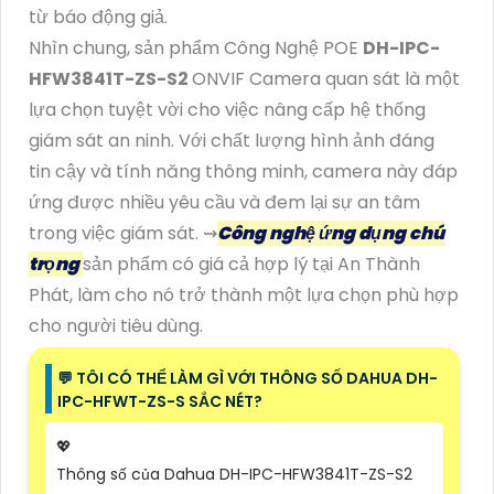
từ báo động giả.
Nhìn chung, sản phẩm Công Nghệ POE
DH-IPC-
HFW3841T-ZS-S2
ONVIF Camera quan sát là một
lựa chọn tuyệt vời cho việc nâng cấp hệ thống
giám sát an ninh. Với chất lượng hình ảnh đáng
tin cậy và tính năng thông minh, camera này đáp
ứng được nhiều yêu cầu và đem lại sự an tâm
trong việc giám sát. ⇝
Công nghệ ứng dụng chú
trọng
sản phẩm có giá cả hợp lý tại An Thành
Phát, làm cho nó trở thành một lựa chọn phù hợp
cho người tiêu dùng.
️💬 TÔI CÓ THỂ LÀM GÌ VỚI THÔNG SỐ DAHUA DH-
IPC-HFWT-ZS-S SẮC NÉT?
💖
Thông số của Dahua DH-IPC-HFW3841T-ZS-S2