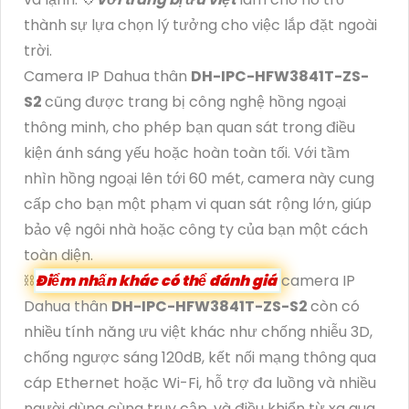
thành sự lựa chọn lý tưởng cho việc lắp đặt ngoài
trời.
Camera IP Dahua thân
DH-IPC-HFW3841T-ZS-
S2
cũng được trang bị công nghệ hồng ngoại
thông minh, cho phép bạn quan sát trong điều
kiện ánh sáng yếu hoặc hoàn toàn tối. Với tầm
nhìn hồng ngoại lên tới 60 mét, camera này cung
cấp cho bạn một phạm vi quan sát rộng lớn, giúp
bảo vệ ngôi nhà hoặc công ty của bạn một cách
toàn diện.
⛓
Điểm nhấn khác có thể đánh giá
camera IP
Dahua thân
DH-IPC-HFW3841T-ZS-S2
còn có
nhiều tính năng ưu việt khác như chống nhiễu 3D,
chống ngược sáng 120dB, kết nối mạng thông qua
cáp Ethernet hoặc Wi-Fi, hỗ trợ đa luồng và nhiều
người dùng cùng truy cập, và điều khiển từ xa qua