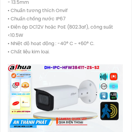
- 13.5mm
• Chuẩn tương thích Onvif
• Chuẩn chống nước IP67
• Điện áp DC12V hoặc PoE (802.3af), công suất
<10.5W
• Nhiệt độ hoạt động : -40° C ~ +60° C.
• Chất liệu kim loại.