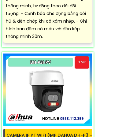
thông minh, tự động theo dõi đối
tượng. - Cảnh báo chủ động bằng còi
hú & đèn chớp khi có xâm nhập. - Ghi
hình ban đêm có màu với đèn kép
thông minh 30m.
CAMERA IP PT WIFI 3MP DAHUA DH-P3I-