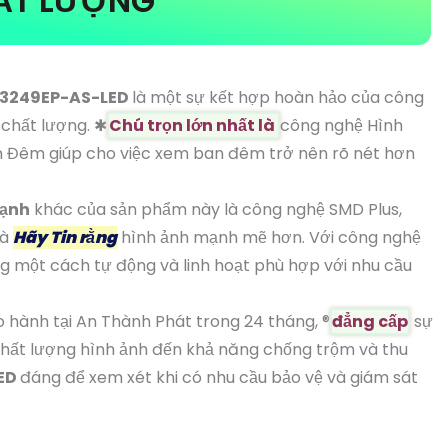
HẤT LƯỢNG
3249EP-AS-LED
là một sự kết hợp hoàn hảo của công
chất lượng. ✱
Chú trọn lớn nhất là
công nghệ Hình
n Đêm giúp cho việc xem ban đêm trở nên rõ nét hơn
ạnh
khác của sản phẩm này là công nghệ SMD Plus,
và
Hãy Tin rằng
hình ảnh mạnh mẽ hơn. Với công nghệ
g một cách tự động và linh hoạt phù hợp với nhu cầu
hành tại An Thành Phát trong 24 tháng, ®️
đẳng cấp
sự
chất lượng hình ảnh đến khả năng chống trộm và thu
ED
đáng để xem xét khi có nhu cầu bảo vệ và giám sát