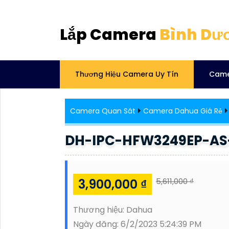
Lắp Camera
Bình Dư
Thương Hiệu Camera Uy Tín
Came
Camera Quan Sát
Camera Dahua Giá Rẻ
DH-IPC-HFW3249EP-AS
3,900,000 ₫
5,611,000 ₫
Thương hiệu:
Dahua
Ngày đăng:
6/2/2023 5:24:39 PM