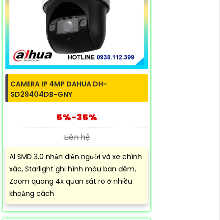
CAMERA IP 4MP DAHUA DH-
SD29404DB-GNY
5%-35%
Liên hệ
AI SMD 3.0 nhận diện người và xe chính
xác, Starlight ghi hình màu ban đêm,
Zoom quang 4x quan sát rõ ở nhiều
khoảng cách