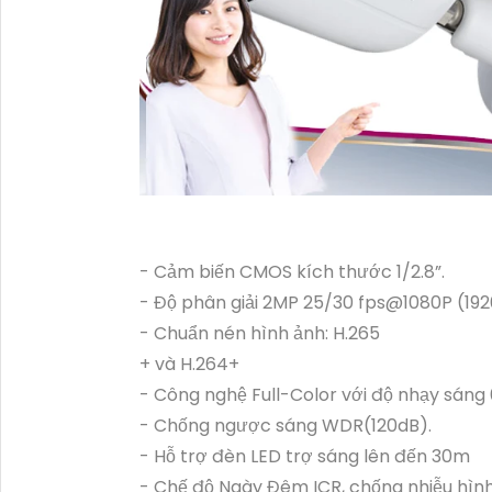
- Cảm biến CMOS kích thước 1/2.8”.
- Độ phân giải 2MP 25/30 fps@1080P (192
- Chuẩn nén hình ảnh: H.265
+ và H.264+
- Công nghệ Full-Color với độ nhạy sáng 
- Chống ngược sáng WDR(120dB).
- Hỗ trợ đèn LED trợ sáng lên đến 30m
- Chế độ Ngày Đêm ICR, chống nhiễu hìn