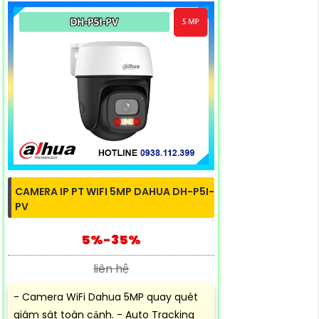
CAMERA IP PT WIFI 5MP DAHUA DH-P5I-
PV
5%-35%
liên hệ
- Camera WiFi Dahua 5MP quay quét
giám sát toàn cảnh. - Auto Tracking