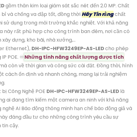
ED
gồm thân kim loại giám sát sắc nét đến 2.0 MP. Chất
n bỉ và chống va đập tốt, đồng thời
Hãy Tin rằng
chất
i sử dụng trong môi trường khắc nghiệt. Với khả năng
a này rất phù hợp cho công trình ban đêm, nơi cần có
h xây dựng, kho bãi, nhà xưởng,...
er Ethernet),
DH-IPC-HFW3249EP-AS-LED
cho phép
 IP POE. ♾
Những tính năng chất lượng được tích
mà còn về thời gian và công sức cài đặt. Đồng thời, hình
t cách ổn định và nhanh chóng, mang lại trải nghiệm
ng.
t bị Công Nghệ POE
DH-IPC-HFW3249EP-AS-LED
là
g ai đang tìm kiếm một camera an ninh với khả năng
g nghệ AI Báo động thông minh hạn chế báo động giả và
bị này đáng đầu tư cho những công trình yêu cầu sự
tin cậy.