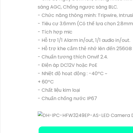
sáng AGC, Chống ngược sáng BLC.
- Chức năng thông minh: Tripwire, Intrus
- Tiêu cự 3.6mm (Có thể lựa chọn 2.8m
- Tích hợp mic
- Hỗ trợ 1/1 Alarm in/out, 1/1 audio in/out.
- Hỗ trợ khe cắm thẻ nhớ lên đến 256GB
- Chuẩn tương thích Onvif 2.4.
- Điện áp DC12V hoặc PoE
- Nhiệt độ hoạt động : -40ºC ~
+ 60ºC
- Chất liệu kim loại
- Chuẩn chống nước IP67