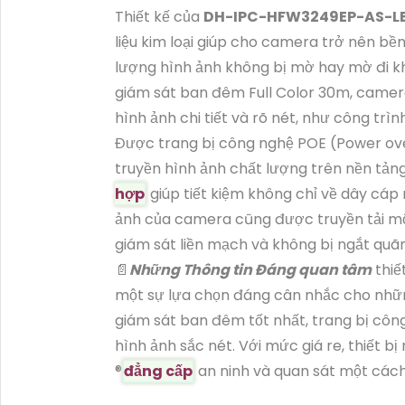
Thiết kế của
DH-IPC-HFW3249EP-AS-L
liệu kim loại giúp cho camera trở nên bề
lượng hình ảnh không bị mờ hay mờ đi kh
giám sát ban đêm Full Color 30m, camer
hình ảnh chi tiết và rõ nét, như công trìn
Được trang bị công nghệ POE (Power ov
truyền hình ảnh chất lượng trên nền tảng
hợp
giúp tiết kiệm không chỉ về dây cáp 
ảnh của camera cũng được truyền tải mộ
giám sát liền mạch và không bị ngắt quã
📄
Những Thông tin Đáng quan tâm
thiế
một sự lựa chọn đáng cân nhắc cho nhữn
giám sát ban đêm tốt nhất, trang bị côn
hình ảnh sắc nét. Với mức giá re, thiết 
®️
đẳng cấp
an ninh và quan sát một cách 