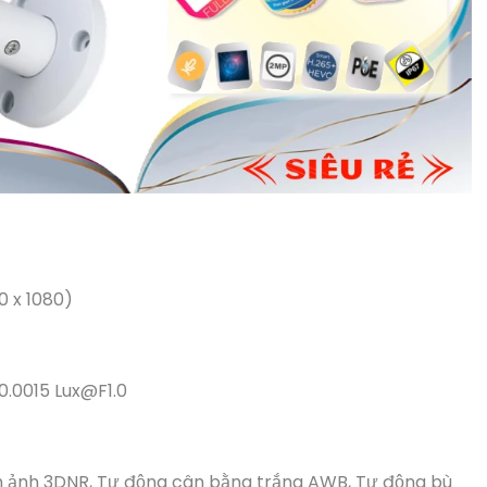
0 x 1080)
0.0015 Lux@F1.0
h ảnh 3DNR, Tự động cân bằng trắng AWB, Tự động bù