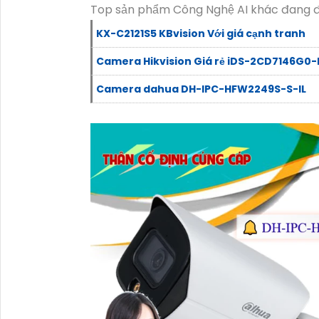
Top sản phẩm Công Nghệ AI khác đang 
KX-C2121S5 KBvision Với giá cạnh tranh
Camera Hikvision Giá rẻ iDS-2CD7146G0-
Camera dahua DH-IPC-HFW2249S-S-IL