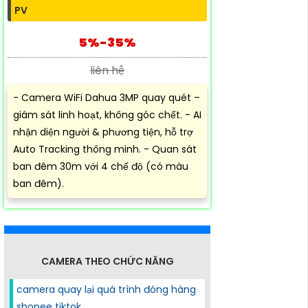
PV
5%-35%
liên hệ
- Camera WiFi Dahua 3MP quay quét –
giám sát linh hoạt, không góc chết. - AI
nhận diện người & phương tiện, hỗ trợ
Auto Tracking thông minh. - Quan sát
ban đêm 30m với 4 chế độ (có màu
ban đêm).
CAMERA THEO CHỨC NĂNG
camera quay lại quá trình đóng hàng
shopee tiktok