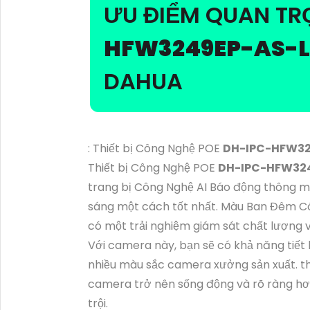
ƯU ĐIỂM QUAN T
HFW3249EP-AS-
DAHUA
: Thiết bị Công Nghệ POE
DH-IPC-HFW32
Thiết bị Công Nghệ POE
DH-IPC-HFW32
trang bị Công Nghệ AI Báo động thông min
sáng một cách tốt nhất. Màu Ban Đêm C
có một trải nghiệm giám sát chất lượng v
Với camera này, bạn sẽ có khả năng tiết
nhiều màu sắc camera xưởng sản xuất. th
camera trở nên sống động và rõ ràng hơn
trội.