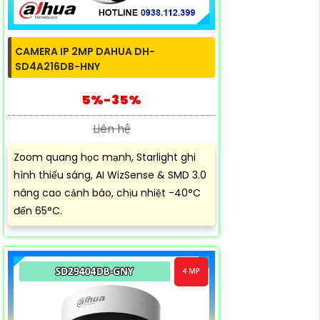
CAMERA IP 2MP DAHUA DH-
SD4A216DB-HNY
5%-35%
Liên hệ
Zoom quang học mạnh, Starlight ghi
hình thiếu sáng, AI WizSense & SMD 3.0
nâng cao cảnh báo, chịu nhiệt -40°C
đến 65°C.