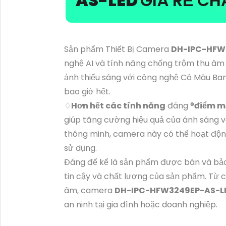
AS-LED
GIÁ RẺ C
Sản phẩm Thiết Bị Camera
DH-IPC-HFW
nghệ AI và tính năng chống trộm thu âm 
ảnh thiếu sáng với công nghệ Có Màu Ba
bao giờ hết.
♢
Hơn hết các tính năng
đáng ®️
điểm m
giúp tăng cường hiệu quả của ánh sáng 
thông minh, camera này có thể hoạt độn
sử dụng.
Đáng để kể là sản phẩm được bán và bảo 
tin cậy và chất lượng của sản phẩm. Từ 
âm, camera
DH-IPC-HFW3249EP-AS-L
an ninh tại gia đình hoặc doanh nghiệp.