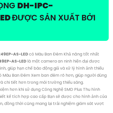
RỌNG
DH-IPC-
LED
ĐƯỢC SẢN XUẤT BỞI
49EP-AS-LED
có Màu Ban Đêm Khả năng tốt nhất
49EP-AS-LED
là một camera an ninh hiện đại được
h, giúp hạn chế báo động giả và xử lý hình ảnh thiếu
ó Màu Ban Đêm Xem ban đêm rõ hơn, giúp người dùng
à chi tiết hơn trong môi trường thiếu sáng.
 kiệm hơn khi sử dụng Công Nghệ SMD Plus Thu hình
iết kế tích hợp cao cấp Bạn sẽ được cho hình ảnh của
, đồng thời cũng mang lại trải nghiệm giám sát vượt