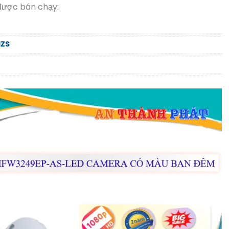
được bán chạy:
IZS