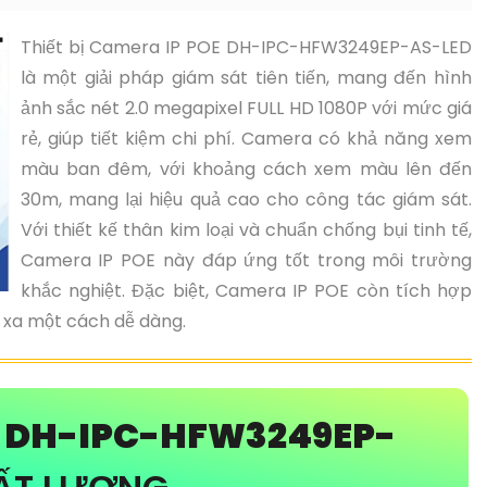
Thiết bị Camera IP POE DH-IPC-HFW3249EP-AS-LED
là một giải pháp giám sát tiên tiến, mang đến hình
ảnh sắc nét 2.0 megapixel FULL HD 1080P với mức giá
rẻ, giúp tiết kiệm chi phí. Camera có khả năng xem
màu ban đêm, với khoảng cách xem màu lên đến
30m, mang lại hiệu quả cao cho công tác giám sát.
Với thiết kế thân kim loại và chuẩn chống bụi tinh tế,
Camera IP POE này đáp ứng tốt trong môi trường
khắc nghiệt. Đặc biệt, Camera IP POE còn tích hợp
ừ xa một cách dễ dàng.
A
DH-IPC-HFW3249EP-