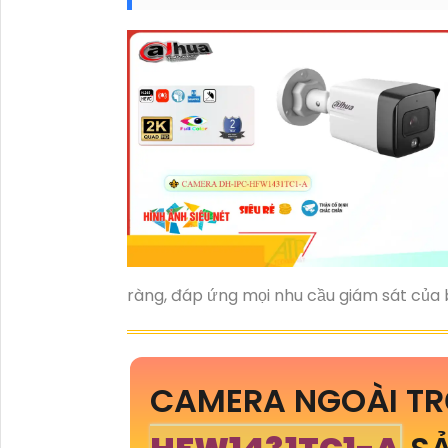
ràng, đáp ứng mọi nhu cầu giám sát của 
CAMERA NGOÀI TR