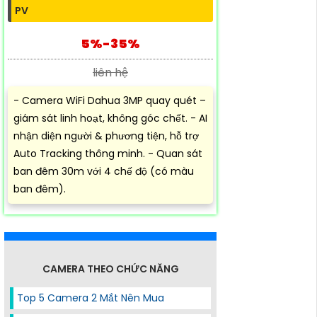
PV
5%-35%
liên hệ
- Camera WiFi Dahua 3MP quay quét –
giám sát linh hoạt, không góc chết. - AI
nhận diện người & phương tiện, hỗ trợ
Auto Tracking thông minh. - Quan sát
ban đêm 30m với 4 chế độ (có màu
ban đêm).
CAMERA THEO CHỨC NĂNG
Top 5 Camera 2 Mắt Nên Mua