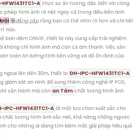
-HFW1431TC1-A
thực sự ấn tượng, đặc biệt với công
phép hình ảnh rõ nét ngay cả trong điều kiện ánh
trội
🎛
đẳng cấp
rằng bạn có thể nhìn rõ hơn và chi tiết
rí nào.
ệ ban đêm ONVIF, thiết bị này cung cấp trải nghiệm
õi không chỉ hình ảnh mà còn cả âm thanh. Việc sản
àn toàn tin tưởng
tính bền vững và độ ổn định của
ngoại lên đến 30m, thiết bị
DH-IPC-HFW1431TC1-A
ong giám sát an ninh. Bổ sung thêm công nghệ IP POE,
i phí vận hành mà còn
an Tâm
chất lượng hình ảnh
H-IPC-HFW1431TC1-A
là một lựa chọn xuất sắc cho
ữa chất lượng hình ảnh sắc nét, khả năng chống ngược
ành cho những ai đang tìm kiếm một giải pháp hiệu quả
.