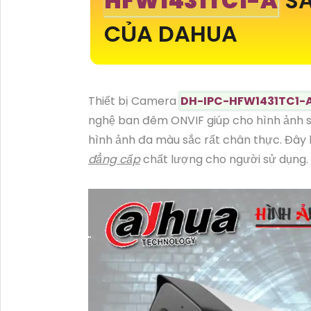
HFW1431TC1-A
SẢ
CỦA DAHUA
Thiết bị Camera
DH-IPC-HFW1431TC1-
nghệ ban đêm ONVIF giúp cho hình ảnh s
hình ảnh đa màu sắc rất chân thực. Đây 
đẳng cấp
chất lượng cho người sử dụng.