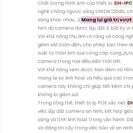
Chất lượng hình ảnh của thiết bị
DH-IPC
nghệ chống ngược sáng DWDR 120db, cho 
sáng khác nhau. 🥉
Mang lại giá trị vượt 
hơn dù camera được lắp đặt ở bất kỳ vị t
Với khả năng thu âm rõ ràng và công ngh
giám sát toàn diện, cho phép bạn theo d
xuất từ thân kim loại cứng cáp cũng ⁂
Ho
camera trong mọi điều kiện thời tiết.
Với khả năng xem được ban đêm và hồng 
mang lại sự linh hoạt và hiệu quả cao tr
camera này không chỉ giúp tiết kiệm ch
không bị giảm sút.
Trong tổng thể, thiết bị Ip POE sắc nét
D
việc lắp đặt camera an ninh, kết hợp gi
sáng và tính linh hoạt trong vận hành. D
và đáng tin cậy trong việc bảo vệ an ninh