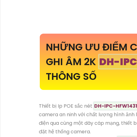
NHỮNG ƯU ĐIỂM C
GHI ÂM 2K
DH-IP
THÔNG SỐ
Thiết bị Ip POE sắc nét
DH-IPC-HFW143
camera an ninh với chất lượng hình ảnh l
điện qua cùng một dây cáp mạng, thiết bị 
đặt hệ thống camera.