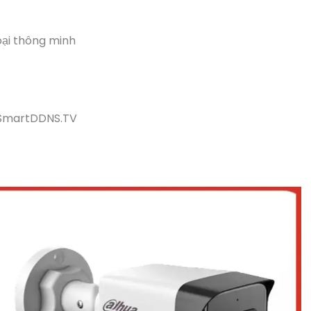
oại thông minh
í SmartDDNS.TV