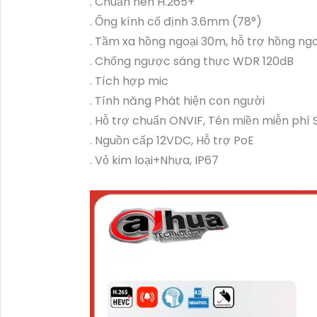
. Chuẩn nén H.265+
. Ống kính cố định 3.6mm (78°)
. Tầm xa hồng ngoại 30m, hỗ trợ hồng ng
. Chống ngược sáng thực WDR 120dB
. Tích hợp mic
. Tính năng Phát hiện con người
. Hỗ trợ chuẩn ONVIF, Tên miền miễn ph
. Nguồn cấp 12VDC, Hỗ trợ PoE
. Vỏ kim loại+Nhựa, IP67