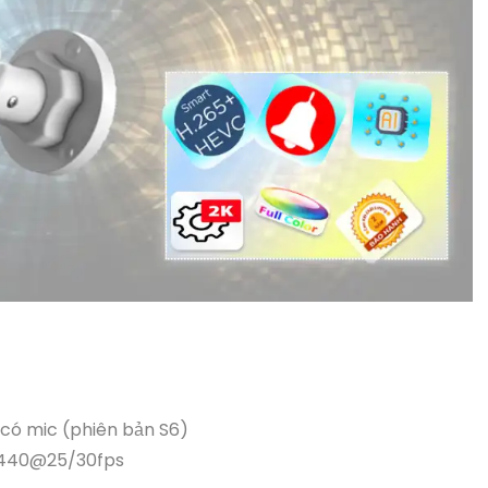
 có mic (phiên bản S6)
×1440@25/30fps