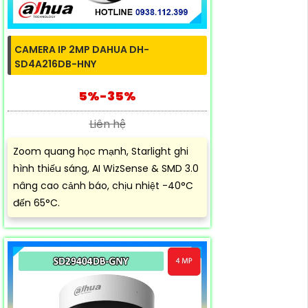
CAMERA IP 2MP DAHUA DH-
SD4A216DB-HNY
5%-35%
Liên hệ
Zoom quang học mạnh, Starlight ghi
hình thiếu sáng, AI WizSense & SMD 3.0
nâng cao cảnh báo, chịu nhiệt -40°C
đến 65°C.