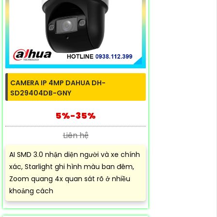
CAMERA IP 4MP DAHUA DH-
SD29404DB-GNY
5%-35%
Liên hệ
AI SMD 3.0 nhận diện người và xe chính
xác, Starlight ghi hình màu ban đêm,
Zoom quang 4x quan sát rõ ở nhiều
khoảng cách