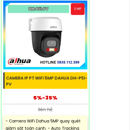
CAMERA IP PT WIFI 5MP DAHUA DH-P5I-
PV
5%-35%
liên hệ
- Camera WiFi Dahua 5MP quay quét
giám sát toàn cảnh. - Auto Tracking