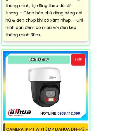
thông minh, tự động theo dõi đối
tượng. - Cảnh báo chủ động bằng còi
hú & đèn chớp khi có xâm nhập. - Ghi
hình ban đêm có màu với đèn kép
thông minh 30m.
CAMERA IP PT WIFI 3MP DAHUA DH-P3I-