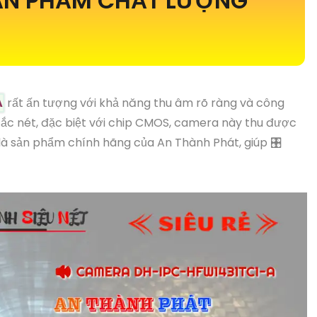
N PHẨM CHẤT LƯỢNG
A
rất ấn tượng với khả năng thu âm rõ ràng và công
ắc nét, đặc biệt với chip CMOS, camera này thu được
là sản phẩm chính hãng của An Thành Phát, giúp 🎛