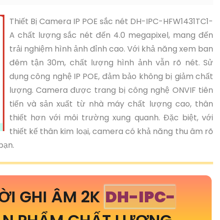
Thiết Bị Camera IP POE sắc nét DH-IPC-HFW1431TC1-
A chất lượng sắc nét đến 4.0 megapixel, mang đến
trải nghiệm hình ảnh đỉnh cao. Với khả năng xem ban
đêm tận 30m, chất lượng hình ảnh vẫn rõ nét. Sử
dụng công nghệ IP POE, đảm bảo không bị giảm chất
lượng. Camera được trang bị công nghệ ONVIF tiên
tiến và sản xuất từ nhà máy chất lượng cao, thân
thiết hơn với môi trường xung quanh. Đặc biệt, với
thiết kế thân kim loại, camera có khả năng thu âm rõ
bạn.
ỜI GHI ÂM 2K
DH-IPC-