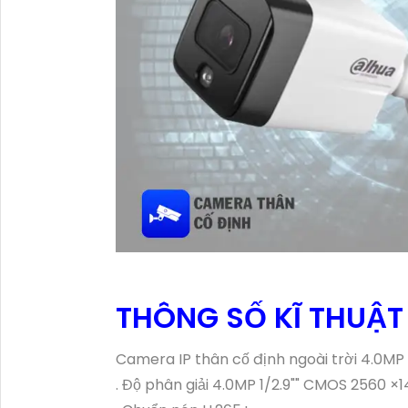
THÔNG SỐ KĨ THUẬT
Camera IP thân cố định ngoài trời 4.0MP
. Độ phân giải 4.0MP 1/2.9"" CMOS 2560 