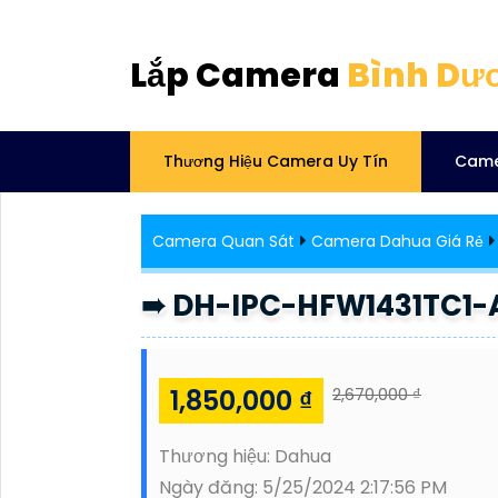
Lắp Camera
Bình Dư
Thương Hiệu Camera Uy Tín
Came
Camera Quan Sát
Camera Dahua Giá Rẻ
➠ DH-IPC-HFW1431TC1-A
1,850,000 ₫
2,670,000 ₫
Thương hiệu:
Dahua
Ngày đăng:
5/25/2024 2:17:56 PM