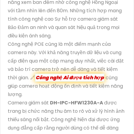
năng xem ban đêm nhờ công nghệ Hồng Ngoại
với tầm nhìn lên đến 80m. Những tích hợp mang
tính công nghệ cao Sự hỗ trợ camera giám sát
Bảo Đảm an ninh và quan sát hiệu quả trong mọi
điều kiện ánh sáng.
Công nghệ POE cũng là một điểm mạnh của
camera này. Với khả năng truyền dữ liệu và cung
cấp điện qua một cáp mạng duy nhất, việc cài đặt
và bảo trì camera trở nên dễ dàng và tiết kiệm
thời gian. 🔗
Công nghệ Ai được tích hợp
cũng
giúp camera hoạt động ổn định và tiết kiệm năng
lượng.
Camera giám sát
DH-IPC-HFW1230A-A
được
trang bị chức năng thu âm to rõ và xử lý hình ảnh
thiếu sáng nổi bật. Công nghệ hiện đại được ứng
dụng đẳng cấp rằng người dùng có thể dễ dàng