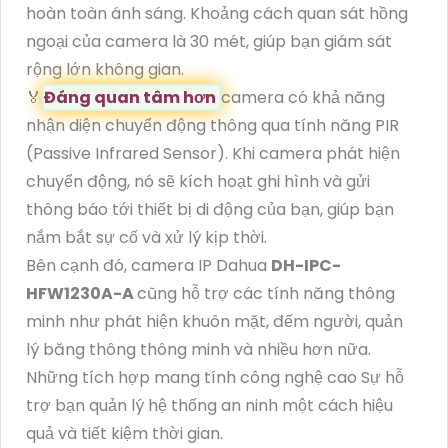
hoàn toàn ánh sáng. Khoảng cách quan sát hồng
ngoại của camera là 30 mét, giúp bạn giám sát
rộng lớn không gian.
️🏅️
Đáng quan tâm hơn
camera có khả năng
nhận diện chuyển động thông qua tính năng PIR
(Passive Infrared Sensor). Khi camera phát hiện
chuyển động, nó sẽ kích hoạt ghi hình và gửi
thông báo tới thiết bị di động của bạn, giúp bạn
nắm bắt sự cố và xử lý kịp thời.
Bên cạnh đó, camera IP Dahua
DH-IPC-
HFW1230A-A
cũng hỗ trợ các tính năng thông
minh như phát hiện khuôn mặt, đếm người, quản
lý băng thông thông minh và nhiều hơn nữa.
Những tích hợp mang tính công nghệ cao Sự hỗ
trợ bạn quản lý hệ thống an ninh một cách hiệu
quả và tiết kiệm thời gian.