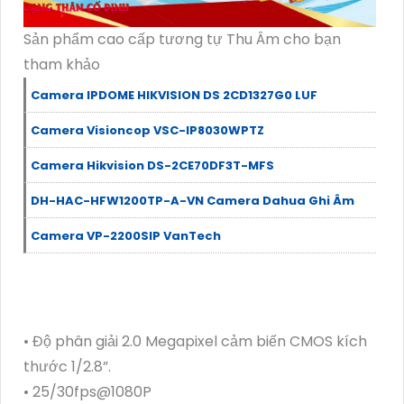
Sản phẩm cao cấp tương tự Thu Âm cho bạn
tham khảo
Camera IPDOME HIKVISION DS 2CD1327G0 LUF
Camera Visioncop VSC-IP8030WPTZ
Camera Hikvision DS-2CE70DF3T-MFS
DH-HAC-HFW1200TP-A-VN Camera Dahua Ghi Âm
Camera VP-2200SIP VanTech
• Độ phân giải 2.0 Megapixel cảm biến CMOS kích
thước 1/2.8”.
• 25/30fps@1080P