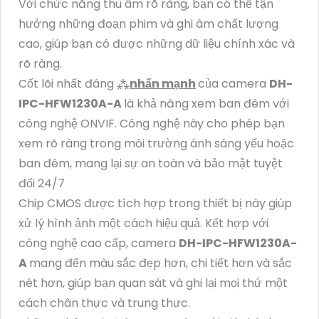
Với chức năng thu âm rõ ràng, bạn có thể tận
hưởng những đoạn phim và ghi âm chất lượng
cao, giúp bạn có được những dữ liệu chính xác và
rõ ràng.
Cốt lõi nhất đáng ⁂
nhấn mạnh
của camera
DH-
IPC-HFW1230A-A
là khả năng xem ban đêm với
công nghệ ONVIF. Công nghệ này cho phép bạn
xem rõ ràng trong môi trường ánh sáng yếu hoặc
ban đêm, mang lại sự an toàn và bảo mật tuyệt
đối 24/7
Chip CMOS được tích hợp trong thiết bị này giúp
xử lý hình ảnh một cách hiệu quả. Kết hợp với
công nghệ cao cấp, camera
DH-IPC-HFW1230A-
A
mang đến màu sắc đẹp hơn, chi tiết hơn và sắc
nét hơn, giúp bạn quan sát và ghi lại mọi thứ một
cách chân thực và trung thực.