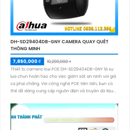
DH-SD29404DB-GNY CAMERA QUAY QUÉT
THÔNG MINH
7,850,000 ₫
10,290,000 ₫
Thiết bị camera loại POE DH-SD29404DB-GNY là sự
lựa chọn hoàn hảo cho việc giám sát an ninh với giá
cả phải chăng. Với công nghệ POE tiên tiến, bạn có
thể dễ dàng cung cấp nguồn điện và truyền dữ liệu
qua một dây cáp duy nhất. Camera này cung cấp
hình ảnh sắc nét, chất lượng cao và khả năng xoay
ngang lên tới 360 độ, phù hợp cho việc giám sát mọi
góc độ. Đặc biệt, camera được thiết kế với khả năng
chống nước và bụi, phù hợp sử dụng cả trong nhà và