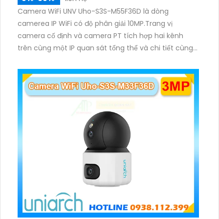
Camera WiFi UNV Uho-S3S-M55F36D là dòng
camerea IP WiFi có độ phân giải 10MP.Trang vị
camera cố định và camera PT tích hợp hai kênh
trên cùng một IP quan sát tổng thể và chi tiết cùng
lúc, hỗ trợ đàm thoại hai chiều cảnh báo âm thanh
ánh sáng. Kết hợp hồng ngoại và đèn ấm cho hình
ảnh có màu trong nhiều điều kiện khác nhau trong
phạm vi 3m.