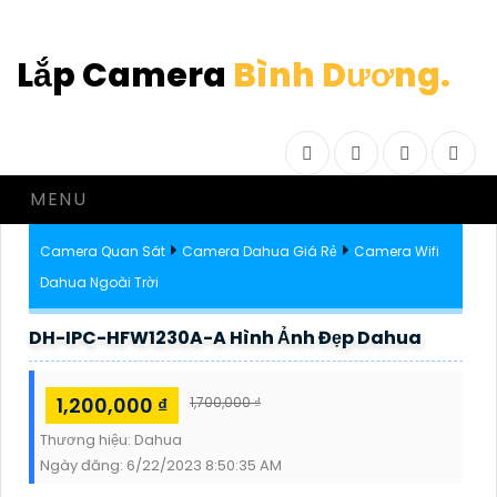
Lắp Camera
Bình Dương.
Facebook
Twitter
Instagram
Drib
MENU
Camera Quan Sát
Camera Dahua Giá Rẻ
Camera Wifi
Dahua Ngoài Trời
DH-IPC-HFW1230A-A Hình Ảnh Đẹp Dahua
1,200,000 ₫
1,700,000 ₫
Thương hiệu:
Dahua
Ngày đăng:
6/22/2023 8:50:35 AM