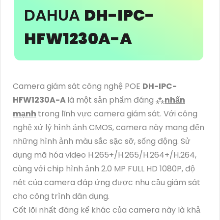
DAHUA
DH-IPC-
HFW1230A-A
Camera giám sát công nghệ POE
DH-IPC-
HFW1230A-A
là một sản phẩm đáng ⁂
nhấn
mạnh
trong lĩnh vực camera giám sát. Với công
nghệ xử lý hình ảnh CMOS, camera này mang đến
những hình ảnh màu sắc sặc sỡ, sống động. Sử
dụng mã hóa video H.265+/H.265/H.264+/H.264,
cùng với chip hình ảnh 2.0 MP FULL HD 1080P, độ
nét của camera đáp ứng được nhu cầu giám sát
cho công trình dân dụng.
Cốt lõi nhất đáng kể khác của camera này là khả