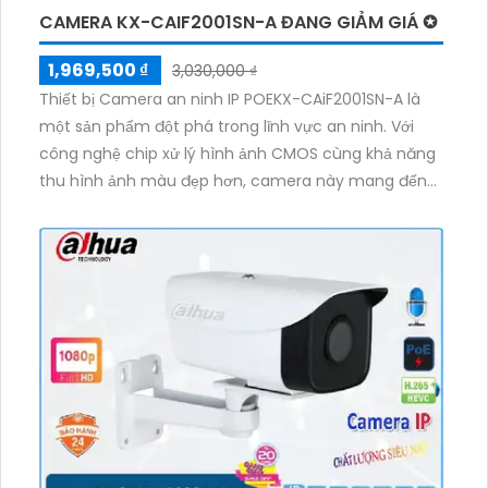
CAMERA KX-CAIF2001SN-A ĐANG GIẢM GIÁ ✪
1,969,500 ₫
3,030,000 ₫
Thiết bị Camera an ninh IP POEKX-CAiF2001SN-A là
một sản phẩm đột phá trong lĩnh vực an ninh. Với
công nghệ chip xử lý hình ảnh CMOS cùng khả năng
thu hình ảnh màu đẹp hơn, camera này mang đến
những hình ảnh chân thực và rõ nét. Đặc biệt, nhờ
tích hợp công nghệ IP POE, camera có khả năng xử
lý hình sáng đẹp và độ nét lên đến 2.0 MP, giúp tiết
kiệm băng thông. Đặc biệt, với công nghệ nhìn đêm
chất lượng H.265+/H.265/H.264+/H.264, camera còn
cho phép xem hình ảnh ban đêm với màu sắc tối ưu
hơn, mang lại sự an tâm khi giám sát trong điều kiện
ánh sáng yếu.