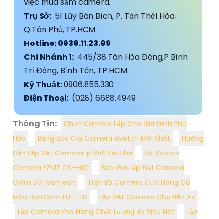
việc mua sắm camera.
Trụ Sở:
51 Lũy Bán Bích, P. Tân Thới Hòa,
Q.Tân Phú, TP.HCM
Hotline: 0938.11.23.99
Chi Nhánh 1:
445/38 Tân Hòa Đông,P Bình
Trị Đông, Bình Tân, TP HCM
Kỹ Thuật:
0906.855.330
Điện Thoại:
(028) 6688.4949
Thông Tin:
Chọn Camera Lắp Cho Gia Đình Phù
Hợp
Bảng Báo Giá Camera Avetch Mới Nhất
Hướng
Dẫn Lắp Đặt Camera Ip Wifi Tại Nhà
Bài Review
Camera EZVIZ CS-H8C
Báo Giá Lắp Đặt Camera
Giám Sát Vantech
Trọn Bộ Camera Cửa Hàng Có
Màu Ban Đêm FULL HD
Lắp Đặt Camera Cho Bến Xe
Lắp Camera Kho Hàng Chất Lượng 4k Siêu Nét
Lắp