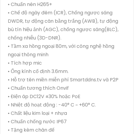
• Chuẩn nén H265+
• Chế độ ngày đêm (ICR), Chống ngược sáng
DWDR, tự động cân bằng trắng (AWB), tự động
bù tín hiệu ảnh (AGC), chống ngược sáng(BLC),
chống nhiễu (3D-DNR).
• Tầm xa hồng ngoại 80m, với công nghệ hồng
ngoại thông minh
• Tích hợp mic
• Ống kính cố định 3.6mm.
• Hỗ trợ tên miền miễn phí Smartddns.tv và P2P
• Chuẩn tương thích Onvif
• Điện áp DC12V ±30% hoặc PoE
• Nhiệt độ hoạt động : -40° C ~ +60° C.
• Chất liệu kim loại + nhựa
• Chuẩn chống nước IP67
• Tặng kèm chân đế