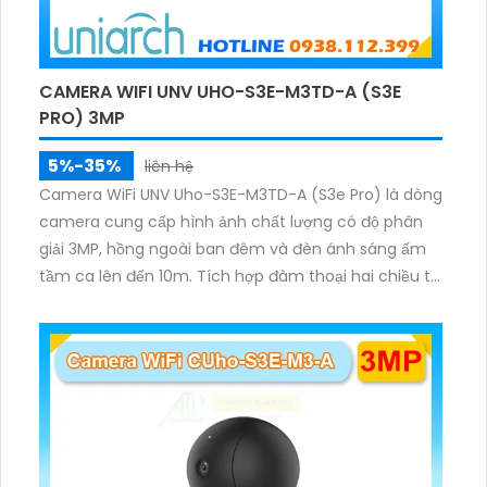
CAMERA WIFI UNV UHO-S3E-M3TD-A (S3E
PRO) 3MP
5%-35%
liên hệ
Camera WiFi UNV Uho-S3E-M3TD-A (S3e Pro) là dòng
camera cung cấp hình ảnh chất lượng có độ phân
giải 3MP, hồng ngoài ban đêm và đèn ánh sáng ấm
tầm ca lên đến 10m. Tích hợp đàm thoại hai chiều to
rõ ràng, hỗ trợ thẻ nhớ 512GB, có nút cảm ứng tiện lợi.