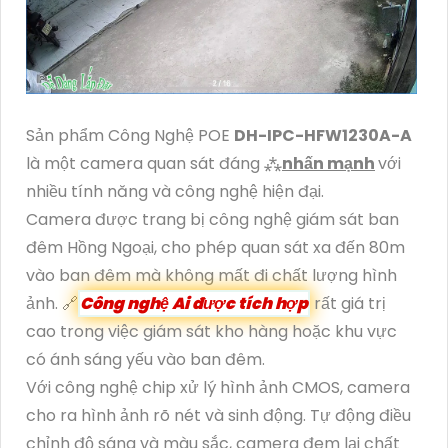
Sản phẩm Công Nghệ POE
DH-IPC-HFW1230A-A
là một camera quan sát đáng ⁂
nhấn mạnh
với
nhiều tính năng và công nghệ hiện đại.
Camera được trang bị công nghệ giám sát ban
đêm Hồng Ngoại, cho phép quan sát xa đến 80m
vào ban đêm mà không mất đi chất lượng hình
ảnh. 🔗
Công nghệ Ai được tích hợp
rất giá trị
cao trong việc giám sát kho hàng hoặc khu vực
có ánh sáng yếu vào ban đêm.
Với công nghệ chip xử lý hình ảnh CMOS, camera
cho ra hình ảnh rõ nét và sinh động. Tự động điều
chỉnh độ sáng và màu sắc, camera đem lại chất