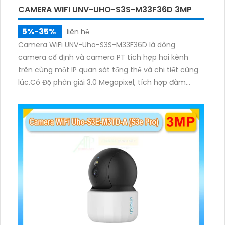
CAMERA WIFI UNV-UHO-S3S-M33F36D 3MP
5%-35%
liên hệ
Camera WiFi UNV-Uho-S3S-M33F36D là dòng
camera cố định và camera PT tích hợp hai kênh
trên cùng một IP quan sát tổng thể và chi tiết cùng
lúc.Có Độ phân giải 3.0 Megapixel, tích hợp đàm
thoại hai chiều. Hồng ngoại ban đêm và đèn ánh
sáng ấm lên đến 10m.