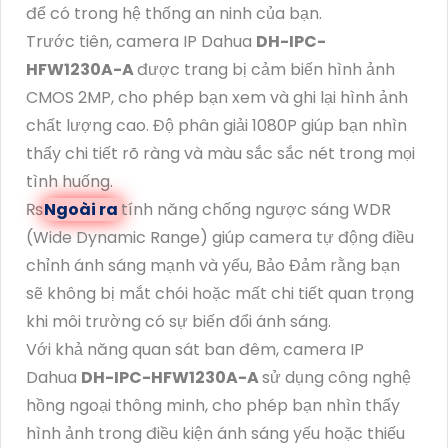
để có trong hệ thống an ninh của bạn.
Trước tiên, camera IP Dahua
DH-IPC-
HFW1230A-A
được trang bị cảm biến hình ảnh
CMOS 2MP, cho phép bạn xem và ghi lại hình ảnh
chất lượng cao. Độ phân giải 1080P giúp bạn nhìn
thấy chi tiết rõ ràng và màu sắc sắc nét trong mọi
tình huống.
₨
Ngoài ra
tính năng chống ngược sáng WDR
(Wide Dynamic Range) giúp camera tự động điều
chỉnh ánh sáng mạnh và yếu, Bảo Đảm rằng bạn
sẽ không bị mắt chói hoặc mất chi tiết quan trọng
khi môi trường có sự biến đổi ánh sáng.
Với khả năng quan sát ban đêm, camera IP
Dahua
DH-IPC-HFW1230A-A
sử dụng công nghệ
hồng ngoại thông minh, cho phép bạn nhìn thấy
hình ảnh trong điều kiện ánh sáng yếu hoặc thiếu