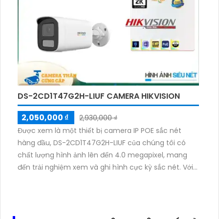
ngoài trời.
DS-2CD1T47G2H-LIUF CAMERA HIKVISION
2,050,000 ₫
2,930,000 ₫
Được xem là một thiết bị camera IP POE sắc nét
hàng đầu, DS-2CD1T47G2H-LIUF của chúng tôi có
chất lượng hình ảnh lên đến 4.0 megapixel, mang
đến trải nghiệm xem và ghi hình cực kỳ sắc nét. Với
khả năng xem ban đêm Full Color lên tới 50m, bạn sẽ
như được đưa vào một không gian ban ngày ngay
cả khi trời tối. Thiết bị này được trang bị công nghệ IP
POE tiên tiến, giúp tiết kiệm năng lượng mà vẫn giữ