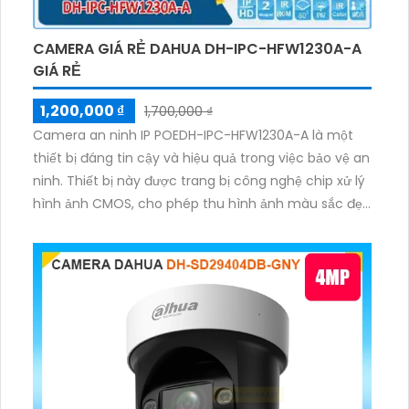
CAMERA GIÁ RẺ DAHUA DH-IPC-HFW1230A-A
GIÁ RẺ
1,200,000 ₫
1,700,000 ₫
Camera an ninh IP POEDH-IPC-HFW1230A-A là một
thiết bị đáng tin cậy và hiệu quả trong việc bảo vệ an
ninh. Thiết bị này được trang bị công nghệ chip xử lý
hình ảnh CMOS, cho phép thu hình ảnh màu sắc đẹp
hơn và hình ảnh ban đêm sử dụng công nghệ hồng
ngoại với khoảng cách lên đến 80m. Với công nghệ IP
POE, camera truyền tải hình ảnh qua mạng màu sắc
sáng đẹp 2.0 MP và lưu trữ lâu hơn với tích hợp công
nghệ nén H.265+/H.265/H.264+/H.264. Camera cũng
hỗ trợ công nghệ nhìn đêm chất lượng ONVIF, đảm
bảo cho hình ảnh rõ nét và chất lượng.