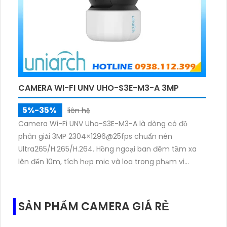
CAMERA WI-FI UNV UHO-S3E-M3-A 3MP
5%-35%
liên hệ
Camera Wi-Fi UNV Uho-S3E-M3-A là dòng có độ
phân giải 3MP 2304×1296@25fps chuẩn nén
Ultra265/H.265/H.264. Hồng ngoại ban đêm tầm xa
lên đến 10m, tích hợp mic và loa trong phạm vi
3m.Hỗ trợ thẻ nhớ MicroSD tối đa 256GB
SẢN PHẨM CAMERA GIÁ RẺ