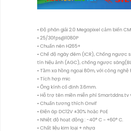
• Độ phân giải 2.0 Megapixel cảm biến CM
• 25/30fps@1080P
• Chuẩn nén H265+
• Chế độ ngày đêm (ICR), Chống ngược 
tín hiệu ảnh (AGC), chống ngược sáng(B
• Tầm xa hồng ngoại 80m, với công nghệ
• Tích hợp mic
• Ống kính cố định 3.6mm.
• Hỗ trợ tên miền miễn phí Smartddns.tv
• Chuẩn tương thích Onvif
• Điện áp DC12V ±30% hoặc PoE
• Nhiệt độ hoạt động : -40° C ~ +60° C.
• Chất liệu kim loại + nhựa