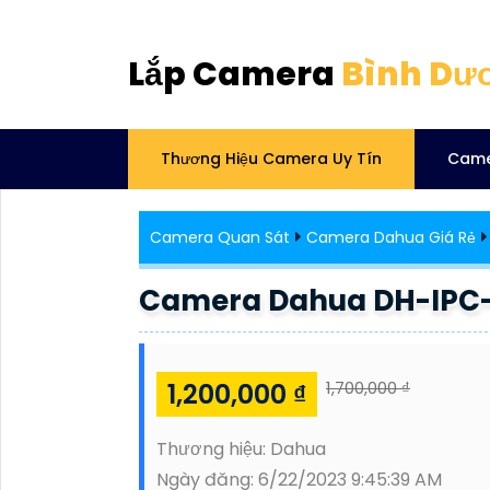
Lắp Camera
Bình Dư
Thương Hiệu Camera Uy Tín
Came
Camera Quan Sát
Camera Dahua Giá Rẻ
Camera Dahua DH-IPC
1,200,000 ₫
1,700,000 ₫
Thương hiệu:
Dahua
Ngày đăng:
6/22/2023 9:45:39 AM