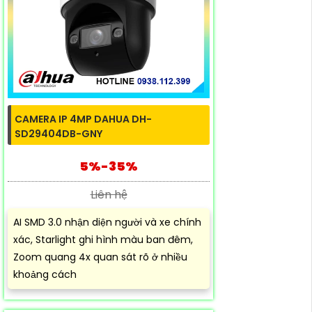
CAMERA IP 4MP DAHUA DH-
SD29404DB-GNY
5%-35%
Liên hệ
AI SMD 3.0 nhận diện người và xe chính
xác, Starlight ghi hình màu ban đêm,
Zoom quang 4x quan sát rõ ở nhiều
khoảng cách