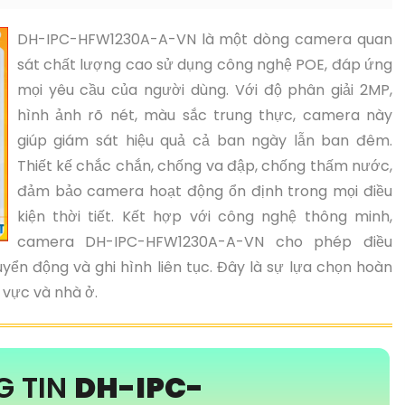
DH-IPC-HFW1230A-A-VN là một dòng camera quan
sát chất lượng cao sử dụng công nghệ POE, đáp ứng
mọi yêu cầu của người dùng. Với độ phân giải 2MP,
hình ảnh rõ nét, màu sắc trung thực, camera này
giúp giám sát hiệu quả cả ban ngày lẫn ban đêm.
Thiết kế chắc chắn, chống va đập, chống thấm nước,
đảm bảo camera hoạt động ổn định trong mọi điều
kiện thời tiết. Kết hợp với công nghệ thông minh,
camera DH-IPC-HFW1230A-A-VN cho phép điều
uyển động và ghi hình liên tục. Đây là sự lựa chọn hoàn
 vực và nhà ở.
G TIN
DH-IPC-