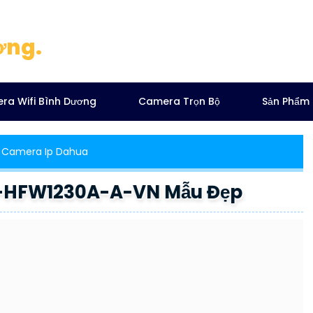
ơng.
ra Wifi Bình Dương
Camera Trọn Bộ
Sản Phẩm
Camera Ip Dahua
-HFW1230A-A-VN Mẫu Đẹp