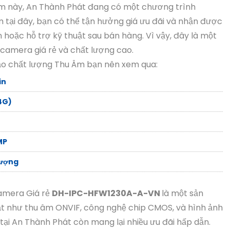
m này, An Thành Phát đang có một chương trình
tại đây, bạn có thể tận hưởng giá ưu đãi và nhận được
hoặc hỗ trợ kỹ thuật sau bán hàng. Vì vậy, đây là một
 camera giá rẻ và chất lượng cao.
o chất lượng Thu Âm bạn nên xem qua:
in
4G)
MP
Lượng
amera Giá rẻ
DH-IPC-HFW1230A-A-VN
là một sản
ật như thu âm ONVIF, công nghệ chip CMOS, và hình ảnh
i An Thành Phát còn mang lại nhiều ưu đãi hấp dẫn.