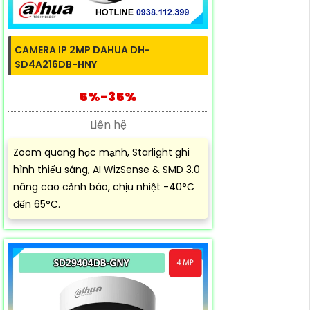
CAMERA IP 2MP DAHUA DH-
SD4A216DB-HNY
5%-35%
Liên hệ
Zoom quang học mạnh, Starlight ghi
hình thiếu sáng, AI WizSense & SMD 3.0
nâng cao cảnh báo, chịu nhiệt -40°C
đến 65°C.