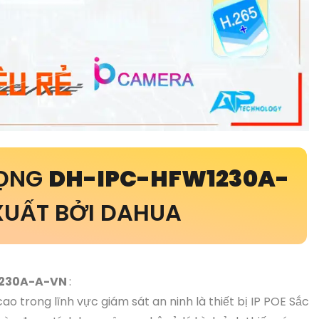
RỌNG
DH-IPC-HFW1230A-
UẤT BỞI DAHUA
1230A-A-VN
:
o trong lĩnh vực giám sát an ninh là thiết bị IP POE Sắc