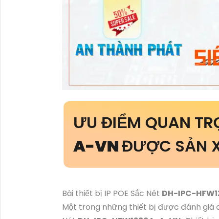
ƯU ĐIỂM QUAN T
A-VN
ĐƯỢC SẢN X
Bài thiết bị IP POE Sắc Nét
DH-IPC-HFW
Một trong những thiết bị được đánh giá ca