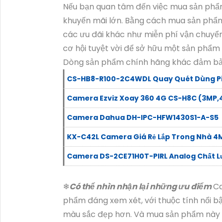
Nếu bạn quan tâm đến việc mua sản phẩ
khuyến mãi lớn. Bằng cách mua sản phẩm 
các ưu đãi khác như miễn phí vận chuyển 
cơ hội tuyệt vời để sở hữu một sản phẩm
Dòng sản phẩm chính hãng khác đảm bả
CS-HB8-R100-2C4WDL Quay Quét Dùng P
Camera Ezviz Xoay 360 4G CS-H8C (3MP,
Camera Dahua DH-IPC-HFW1430S1-A-S5
KX-C42L Camera Giá Rẻ Lắp Trong Nhà 4
Camera DS-2CE71H0T-PIRL Analog Chất 
❄
Có thể nhìn nhận lại những ưu điểm
C
phẩm đáng xem xét, với thuộc tính nổi b
màu sắc đẹp hơn. Và mua sản phẩm này tạ