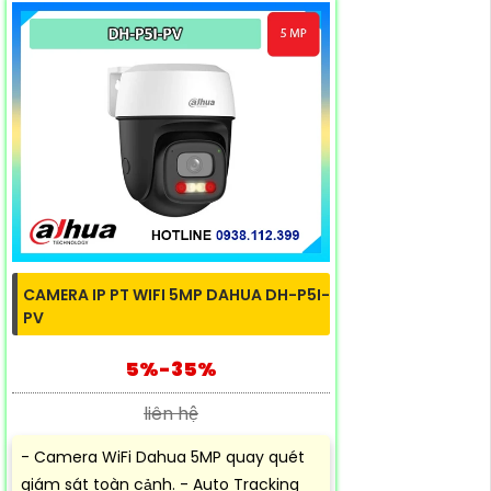
CAMERA IP PT WIFI 5MP DAHUA DH-P5I-
PV
5%-35%
liên hệ
- Camera WiFi Dahua 5MP quay quét
giám sát toàn cảnh. - Auto Tracking