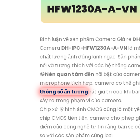
HFW1230A-A-VN
Bình luận về sản phẩm Camera Giá rẻ
DH
Camera
DH-IPC-HFW1230A-A-VN
là m
chất lượng ảnh đáng kinh ngạc. Sản phẩm
nối và tương thích với các hệ thống cam
😀
Nên quan tâm đến
nổi bật của camer
microphone tích hợp, camera có thể ghi 
thông số ấn tượng
rất giá trị cao khi b
xảy ra trong phạm vi của camera.
Chip xử lý hình ảnh CMOS cũng là một yế
chip CMOS tiên tiến, camera cho phép ghi 
điểm của công nghệ
tự tin
rằng bạn sẽ c
so với các sản phẩm cùng loại.