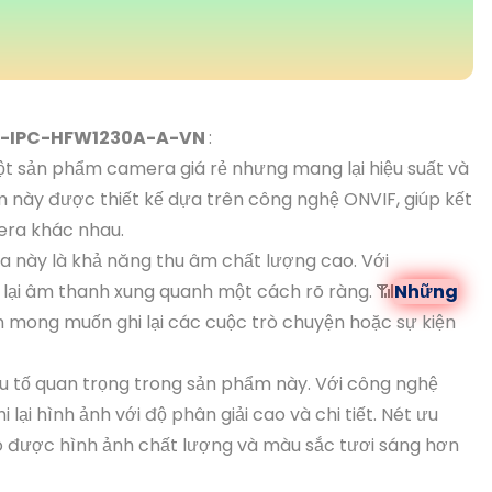
-IPC-HFW1230A-A-VN
:
ột sản phẩm camera giá rẻ nhưng mang lại hiệu suất và
 này được thiết kế dựa trên công nghệ ONVIF, giúp kết
era khác nhau.
a này là khả năng thu âm chất lượng cao. Với
lại âm thanh xung quanh một cách rõ ràng. 📶
Những
ạn mong muốn ghi lại các cuộc trò chuyện hoặc sự kiện
u tố quan trọng trong sản phẩm này. Với công nghệ
lại hình ảnh với độ phân giải cao và chi tiết. Nét ưu
ó được hình ảnh chất lượng và màu sắc tươi sáng hơn