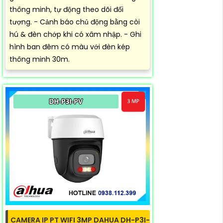
thông minh, tự động theo dõi đối
tượng. - Cảnh báo chủ động bằng còi
hú & đèn chớp khi có xâm nhập. - Ghi
hình ban đêm có màu với đèn kép
thông minh 30m.
CAMERA IP PT WIFI 3MP DAHUA DH-P3I-