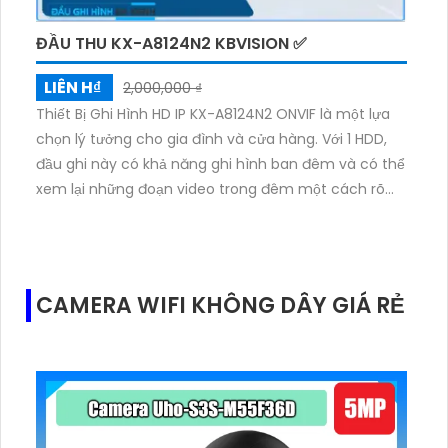
ĐẦU THU KX-A8124N2 KBVISION ✅
LIÊN H₫
2,000,000 ₫
Thiết Bị Ghi Hình HD IP KX-A8124N2 ONVIF là một lựa
chọn lý tưởng cho gia đình và cửa hàng. Với 1 HDD,
đầu ghi này có khả năng ghi hình ban đêm và có thể
xem lại những đoạn video trong đêm một cách rõ
ràng. Đầu ghi 4 kênh này sử dụng công nghệ IP mới
nhất để đảm bảo hình ảnh sắc nét. Ngoài ra, nó còn
tích hợp chức năng thu âm và loa ONVIF, giúp giám
sát qua điện thoại trở nên nhanh chóng hơn.
CAMERA WIFI KHÔNG DÂY GIÁ RẺ
H.265+/H.265/H.264+/H.264 có mặt trên đầu ghi này
để tăng cường khả năng nén video.