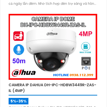
cả ngày lẫn đêm. Nhờ tích hợp đèn trợ sáng và hồng
ngoại 40m, camera ghi hình màu trong điều kiện
ánh sáng yếu, đồng thời trang bị micro thu âm
nguồn POE, khe cắm thẻ nhớ đến 512GB và công
nghệ AI nhận diện chính xác người và phương tiện.
CAMERA IP DAHUA DH-IPC-HDBW3449R-ZAS-
IL (4MP)
5%-35%