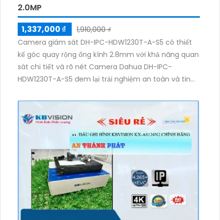
2.0MP
1,337,000 ₫
1,910,000 ₫
Camera giám sát DH-IPC-HDW1230T-A-S5 có thiết
kế góc quay rộng ống kính 2.8mm với khả năng quan
sát chi tiết và rõ nét Camera Dahua DH-IPC-
HDW1230T-A-S5 đem lại trải nghiệm an toàn và tin
cậy cho người dùng camera có khả năng theo dõi
diện rộng phù hợp cho việc giám sát các khu vực lớn
để bảo vệ tài sản và an ninh cho gia đình, cửa hàng
hoặc doanh nghiệp