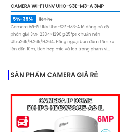
CAMERA WI-FI UNV UHO-S3E-M3-A 3MP
5%-35%
liên hệ
Camera Wi-Fi UNV Uho-S3E-M3-A là dòng có độ
phân giải 3MP 2304×1296@25fps chuẩn nén
Ultra265/H.265/H.264. Hồng ngoại ban đêm tầm xa
lên đến 10m, tích hợp mic và loa trong phạm vi
3m.Hỗ trợ thẻ nhớ MicroSD tối đa 256GB
SẢN PHẨM CAMERA GIÁ RẺ