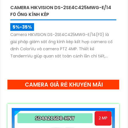
CAMERA HIKVISION DS-2SE4C425MWG-E/14
F0 ỐNG KÍNH KÉP
5%-35%
Camera HIKVISION DS-2SE4C425MWG-E/14(F0) là
giải pháp giám sát ống kính kép kết hợp camera cố
định ColorVu và camera PTZ 4MP. Thiết kế
TandemVu giúp quan sát toàn cảnh lẫn chi tiết,
zoom quang 25X, hồng ngoại 100m cùng hình ảnh
màu sắc rõ nét cả ngày lẫn đêm.
CAMERA GIÁ RẺ KHUYẾN MÃI