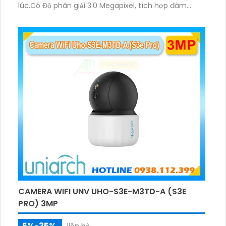
lúc.Có Độ phân giải 3.0 Megapixel, tích hợp đàm
thoại hai chiều. Hồng ngoại ban đêm và đèn ánh
sáng ấm lên đến 10m.
CAMERA WIFI UNV UHO-S3E-M3TD-A (S3E
PRO) 3MP
5%-35%
liên hệ