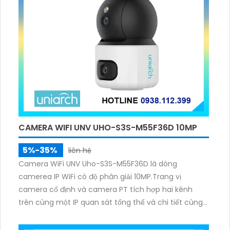
CAMERA WIFI UNV UHO-S3S-M55F36D 10MP
5%-35%
liên hệ
Camera WiFi UNV Uho-S3S-M55F36D là dòng
camerea IP WiFi có độ phân giải 10MP.Trang vị
camera cố định và camera PT tích hợp hai kênh
trên cùng một IP quan sát tổng thể và chi tiết cùng
lúc, hỗ trợ đàm thoại hai chiều cảnh báo âm thanh
ánh sáng. Kết hợp hồng ngoại và đèn ấm cho hình