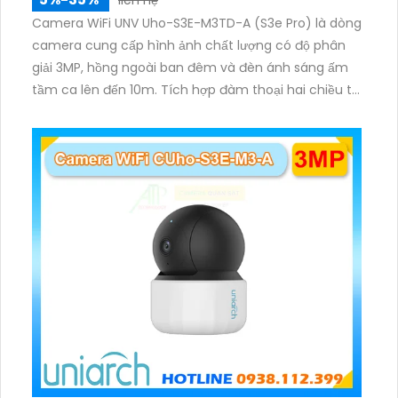
Camera WiFi UNV Uho-S3E-M3TD-A (S3e Pro) là dòng
camera cung cấp hình ảnh chất lượng có độ phân
giải 3MP, hồng ngoài ban đêm và đèn ánh sáng ấm
tầm ca lên đến 10m. Tích hợp đàm thoại hai chiều to
rõ ràng, hỗ trợ thẻ nhớ 512GB, có nút cảm ứng tiện lợi.