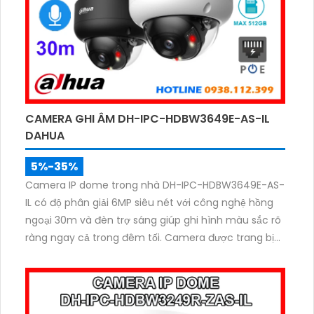
CAMERA GHI ÂM DH-IPC-HDBW3649E-AS-IL
DAHUA
5%-35%
Camera IP dome trong nhà DH-IPC-HDBW3649E-AS-
IL có độ phân giải 6MP siêu nét với công nghệ hồng
ngoại 30m và đèn trợ sáng giúp ghi hình màu sắc rõ
ràng ngay cả trong đêm tối. Camera được trang bị
micro thu âm, khe cắm thẻ nhớ lên đến 512GB và
công nghệ AI thông minh nhận diện chính xác người
và phương tiện nâng cao hiệu quả giám sát. Hỗ trợ
PoE giúp việc lắp đặt dễ dàng giá rẻ.