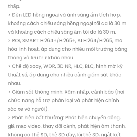
thấp.
> Đèn LED hồng ngoại và ánh sáng ấm tích hợp,
khoảng cách chiếu sáng hồng ngoại tối đa là 30 m
và khoảng cách chiếu sáng ấm tối đa là 30 m.
> ROI, SMART H.264+/H.265+, AI H.264/H.265, mã
hóa linh hoạt, áp dụng cho nhiều môi trường băng
thông và lưu trữ khác nhau.
> Chế độ xoay, WDR, 3D NR, HLC, BLC, hình mờ kỹ
thuật số, áp dụng cho nhiều cảnh giám sát khác
nhau.
> Giám sát thông minh: Xâm nhập, cảnh báo (hai
chức năng hỗ trợ phân loại và phát hiện chính
xác xe và người).
> Phát hiện bất thường: Phát hiện chuyển động,
giả mạo video, thay đổi cảnh, phát hiện âm thanh,
không có thẻ SD, thẻ SD đầy, lỗi thẻ SD, ngắt kết