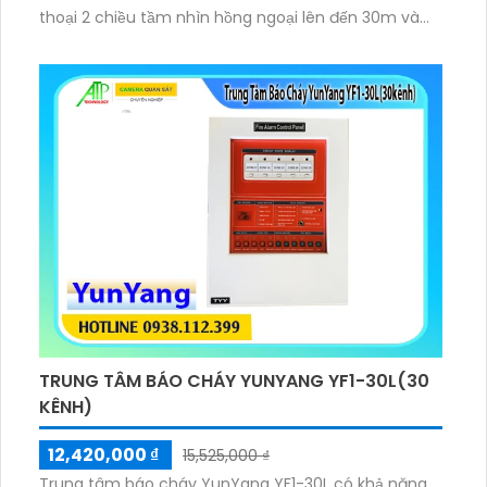
thoại 2 chiều tầm nhìn hồng ngoại lên đến 30m và
ánh sáng trắng 20m quan sát rõ ràng cả ngày lẫn
đêm với chuẩn IP67 camera còn tích hợp tính năng
phát hiện thông minh và cảnh báo bằng còi và đèn
chớp phù hợp cho công trình kho hàng, nhà xưởng
công trình.
TRUNG TÂM BÁO CHÁY YUNYANG YF1-30L(30
KÊNH)
12,420,000 ₫
15,525,000 ₫
Trung tâm báo cháy YunYang YF1-30L có khả năng