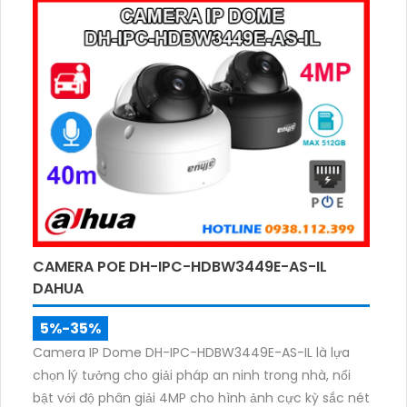
nhận diện chính xác người và phương tiện, hỗ trợ ghi
âm qua micro tích hợp và lưu trữ tối đa 512GB qua
khe thẻ nhớ, camera hỗ trợ PoE lắp đặt dễ dàng.
CAMERA POE DH-IPC-HDBW3449E-AS-IL
DAHUA
5%-35%
Camera IP Dome DH-IPC-HDBW3449E-AS-IL là lựa
chọn lý tưởng cho giải pháp an ninh trong nhà, nổi
bật với độ phân giải 4MP cho hình ảnh cực kỳ sắc nét