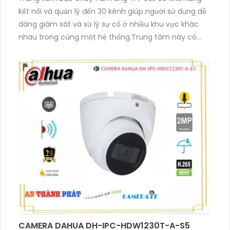
kết nối và quản lý đến 30 kênh giúp người sử dụng dễ
dàng giám sát và xử lý sự cố ở nhiều khu vực khác
nhau trong cùng một hệ thống.Trung tâm này có
thể dễ dàng tích hợp với các thiết bị phụ trợ như còi
báo động, đèn cảnh báo hoặc hệ thống chữa cháy
tự động giúp tăng cường hiệu quả ứng phó sự cố.
CAMERA DAHUA DH-IPC-HDW1230T-A-S5