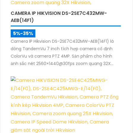
CAMERA IP HIKVISION DS-2SE7C432MW-
AEB(14F1)
5%-35%
Camera IP Hikvision DS-2SE7C432MW-AEB(14F1) là
dòng TandemVu 7 inch tích hợp camera cố định
ColorVu và camera PTZ 4MP. Sản phẩm cho hình
ảnh sắc nét 2560×1440@30fps zoom quang 32X
hồng ngoại 200m, hỗ trợ đèn trắng 30m, phù hợp
giám sát khu vực rộng cả ngày lẫn đêm.