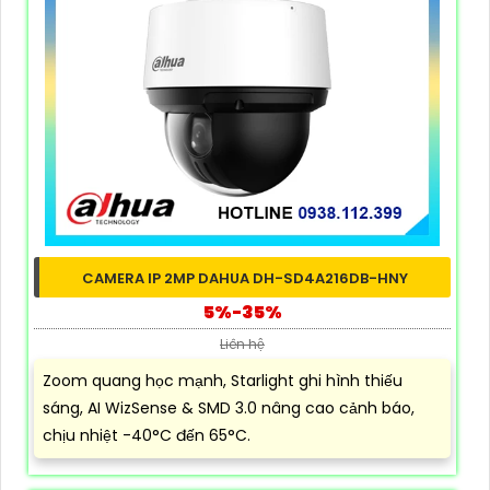
CAMERA IP 2MP DAHUA DH-SD4A216DB-HNY
5%-35%
Liên hệ
Zoom quang học mạnh, Starlight ghi hình thiếu
sáng, AI WizSense & SMD 3.0 nâng cao cảnh báo,
chịu nhiệt -40°C đến 65°C.