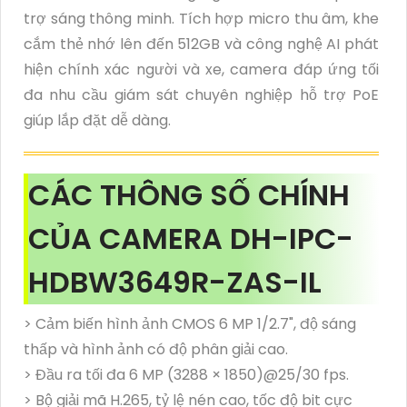
trợ sáng thông minh. Tích hợp micro thu âm, khe
cắm thẻ nhớ lên đến 512GB và công nghệ AI phát
hiện chính xác người và xe, camera đáp ứng tối
đa nhu cầu giám sát chuyên nghiệp hỗ trợ PoE
giúp lắp đặt dễ dàng.
CÁC THÔNG SỐ CHÍNH
CỦA CAMERA DH-IPC-
HDBW3649R-ZAS-IL
> Cảm biến hình ảnh CMOS 6 MP 1/2.7", độ sáng
thấp và hình ảnh có độ phân giải cao.
> Đầu ra tối đa 6 MP (3288 × 1850)@25/30 fps.
> Bộ giải mã H.265, tỷ lệ nén cao, tốc độ bit cực