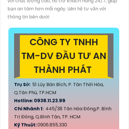
với chất lượng cao, hỗ trợ khách hàng 24/7, giúp
bạn an tâm hơn mỗi ngày. Liên hệ tư vấn với
thông tin bên dưới
CÔNG TY TNHH
TM-DV ĐẦU TƯ AN
THÀNH PHÁT
Trụ Sở:
51 Lũy Bán Bích, P. Tân Thới Hòa,
Q.Tân Phú, TP.HCM
Hotline: 0938.11.23.99
Chi Nhánh 1:
445/38 Tân Hòa Đông,P. Bình
Trị Đông, Q.Bình Tân, TP. HCM
Kỹ Thuật:
0906.855.330