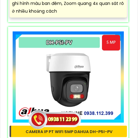
ghi hình màu ban đêm, Zoom quang 4x quan sát rõ
ở nhiều khoảng cách
CAMERA IP PT WIFI 5MP DAHUA DH-P5I-PV