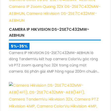
CAMERA IP HIKVISION DS-2SE7C432MW-
AEBHUN
5%-35%
Camera IP HIKVISION DS-2SE7C432MW-AEBHUN là
dòng TandemVu kết hợp camera ColorVu góc rộng
và PTZ zoom quang học 32X trong cùng một
camera. Độ phân giải 4MP hồng ngoại 200m chuẩn
nén H.265+ cùng khả năng quan sát màu ban đêm
giúp giám sát khu vực rộng với hình ảnh rõ nét cả
ngày và đêm.