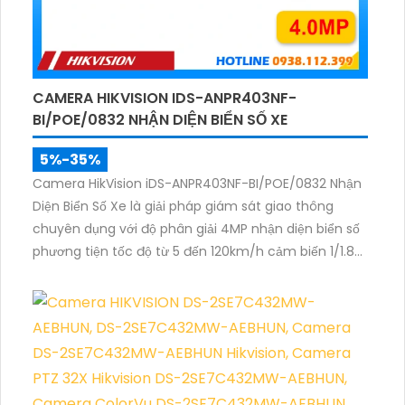
CAMERA HIKVISION IDS-ANPR403NF-
BI/POE/0832 NHẬN DIỆN BIỂN SỐ XE
5%-35%
Camera HikVision iDS-ANPR403NF-BI/POE/0832 Nhận
Diện Biển Số Xe là giải pháp giám sát giao thông
chuyên dụng với độ phân giải 4MP nhận diện biển số
phương tiện tốc độ từ 5 đến 120km/h cảm biến 1/1.8
inch WDR 140dB cùng hồng ngoại 60m mang lại hình
ảnh rõ nét.