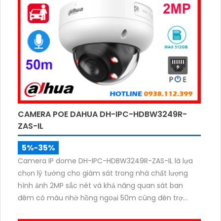
CAMERA POE DAHUA DH-IPC-HDBW3249R-
ZAS-IL
5%-35%
Camera IP dome DH-IPC-HDBW3249R-ZAS-IL là lựa
chọn lý tưởng cho giám sát trong nhà chất lượng
hình ảnh 2MP sắc nét và khả năng quan sát ban
đêm có màu nhờ hồng ngoại 50m cùng đèn trợ
sáng. Với tính năng AI thông minh, camera dễ dàng