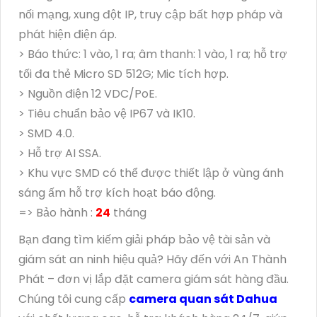
nối mạng, xung đột IP, truy cập bất hợp pháp và
phát hiện điện áp.
> Báo thức: 1 vào, 1 ra; âm thanh: 1 vào, 1 ra; hỗ trợ
tối đa thẻ Micro SD 512G; Mic tích hợp.
> Nguồn điện 12 VDC/PoE.
> Tiêu chuẩn bảo vệ IP67 và IK10.
> SMD 4.0.
> Hỗ trợ AI SSA.
> Khu vực SMD có thể được thiết lập ở vùng ánh
sáng ấm hỗ trợ kích hoạt báo động.
=> Bảo hành :
24
tháng
Bạn đang tìm kiếm giải pháp bảo vệ tài sản và
giám sát an ninh hiệu quả? Hãy đến với An Thành
Phát – đơn vị lắp đặt camera giám sát hàng đầu.
Chúng tôi cung cấp
camera quan sát Dahua