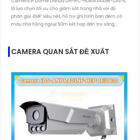
Camera IP Dome Dahua DH-IPC-HDBW3449R-ZAS-IL
là lựa chọn tối ưu cho giám sát trong nhà với độ
phân giải 4MP siêu nét, hỗ trợ ghi hình ban đêm có
màu nhờ hồng ngoại 50m kết hợp đèn trợ sáng
thông minh. Camera tích hợp micro ghi âm, khe
cắm thẻ nhớ lên đến 512GB, phát hiện chính xác
người và xe giúp cảnh báo hiệu quả hơn. Hỗ trợ PoE
CAMERA QUAN SÁT ĐỀ XUẤT
tiện dụng thiết kế tinh tế hoạt động ổn định với giá rẻ.