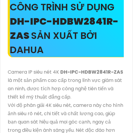
CÔNG TRÌNH SỬ DỤNG
DH-IPC-HDBW2841R-
ZAS
SẢN XUẤT BỞI
DAHUA
Camera IP siêu nét 4K
DH-IPC-HDBW2841R-ZAS
là một sản phẩm cao cấp trong lĩnh vực giám sát
an ninh, được tích hợp công nghệ tiên tiến và
thiết kế mỹ thuật đẳng cấp.
Với độ phân giải 4K siêu nét, camera này cho hình
ảnh siêu rõ nét, chi tiết và chất lượng cao, giúp
bạn quan sát hiệu quả mọi góc cạnh, ngay cả
trong điều kiện ánh sáng yếu. Nét độc đáo hơn