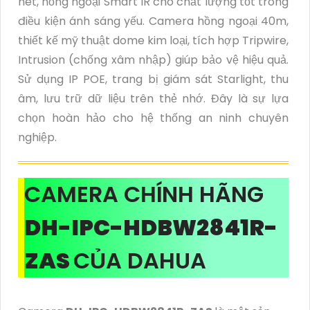
nét, hồng ngoại Smart IR cho chất lượng tốt trong
điều kiện ánh sáng yếu. Camera hồng ngoại 40m,
thiết kế mỹ thuật dome kim loại, tích hợp Tripwire,
Intrusion (chống xâm nhập) giúp bảo vệ hiệu quả.
Sử dụng IP POE, trang bị giám sát Starlight, thu
âm, lưu trữ dữ liệu trên thẻ nhớ. Đây là sự lựa
chọn hoàn hảo cho hệ thống an ninh chuyên
nghiệp.
CAMERA CHÍNH HÃNG
DH-IPC-HDBW2841R-
ZAS
CỦA DAHUA