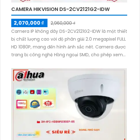
CAMERA HIKVISION DS-2CV2121G2-IDW
2,070,000 ₫
2,960,000 ₫
Camera IP không dây DS-2CV2121G2-IDW là một thiết
bị chất lượng cao với độ phân giải 2.0 megapixel FULL
HD 1080P, mang đến hình ảnh sắc nét. Camera được
trang bị công nghệ Hồng ngoại SMD, cho phép xem
ban đêm với khoảng cách hồng ngoại lên đến 30m.
Với thiết kế dome kim loại, nó rất phù hợp để giám
sát nhà ở. Camera này cũng có khả năng kết nối qua
IP Wifi mà không ảnh hưởng tới chất lượng hình ảnh.
Ngoài ra, nó còn tích hợp khả năng thu âm và loa
giúp giao tiếp dễ dàng.