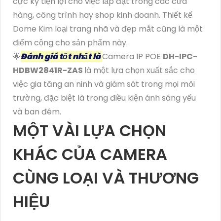
cực kỳ tiện lợi cho việc lắp đặt trong các cửa
hàng, công trình hay shop kinh doanh. Thiết kế
Dome Kim loại trang nhã và đẹp mắt cũng là một
điểm cộng cho sản phẩm này.
🌟
Đánh giá tốt nhất là
Camera IP POE
DH-IPC-
HDBW2841R-ZAS
là một lựa chọn xuất sắc cho
việc gia tăng an ninh và giám sát trong mọi môi
trường, đặc biệt là trong điều kiện ánh sáng yếu
và ban đêm.
MỘT VÀI LỰA CHỌN
KHÁC CỦA CAMERA
CÙNG LOẠI VÀ THƯƠNG
HIỆU