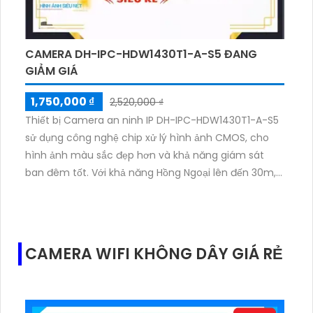
CAMERA DH-IPC-HDW1430T1-A-S5 ĐANG
GIẢM GIÁ
1,750,000 ₫
2,520,000 ₫
Thiết bị Camera an ninh IP DH-IPC-HDW1430T1-A-S5
sử dụng công nghệ chip xử lý hình ảnh CMOS, cho
hình ảnh màu sắc đẹp hơn và khả năng giám sát
ban đêm tốt. Với khả năng Hồng Ngoại lên đến 30m,
camera này có thể truyền tải hình ảnh qua công
nghệ IP. Thiết bị này phù hợp cho các công trình lớn
và mang đến hình ảnh trong và nét cả ngày và đêm
với độ phân giải 4.0 MP. Ngoài ra, camera còn tích
CAMERA WIFI KHÔNG DÂY GIÁ RẺ
hợp công nghệ nhìn đêm chất lượng Hồng Ngoại
Smart IR và hỗ trợ nén video với các chuẩn
H.265+/H.265/H.264+/H.264, giúp truyền tải nhanh
hơn và đảm bảo chất lượng hình ảnh ban đêm.