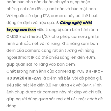
hoàn hảo cho các dự án chuyên dụng hoặc
những nơi cần đến sự an toàn và bảo mật cao.
Với nguồn sử dụng 12V, camera này có thể hoạt
động ổn định và hiệu quả. 🌟
Công nghệ chất
lượng cao hơn
việc trang bị cảm biến hình ảnh
CMOS kích thước 1/2.7 cho phép camera ghi lại
hình ảnh sắc nét và rõ ràng. Khả năng xem ban
đêm của camera cũng rất ấn tượng với hồng
ngoại Smart IR có thể chiếu sáng lên đến 40m,
giúp quan sát rõ ràng vào ban đêm.
Chất lượng hình ảnh của camera Ip POE
DH-IPC-
HDBW2841R-ZAS
là điểm nổi bật, với độ phân giải
siêu sắc nét lên đến 8.0 MP Ultra 4k với 8MP. Hình
ảnh chụp được từ camera này rất đẹp và chi tiết,
giúp người dùng quan sát mọi chi tiết một cách dễ
dàng.