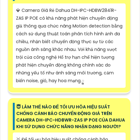
💎 Camera Giá Rẻ Dahua DH-IPC-HDBW2841R-
ZAS IP POE có khả năng phát hiện chuyển động
giả thông qua chức năng Motion detection bằng
cách sử dụng thuật toán phân tích hình ảnh đa
chiều, nhận biết chuyển động thực sự từ các
nguồn ánh sáng khác nhau. Với khả năng vượt
trội của công nghệ Hổ trợ hạn chế hiện tượng
phát hiện chuyển động không chính xác do
những yếu tố như ánh sáng môi trường, cảm
biến noise, gió, hay hoa mạng.្ឯ
😇 LÀM THẾ NÀO ĐỂ TỐI ƯU HÓA HIỆU SUẤT
CHỐNG CẢNH BÁO CHUYỂN ĐỘNG GIẢ TRÊN
CAMERA DH-IPC-HDBWR-ZAS IP POE CỦA DAHUA
KHI SỬ DỤNG CHỨC NĂNG NHẬN DẠNG NGƯỜI?
🥇 Để tối ưu hóa hiệu suất chống cảnh báo