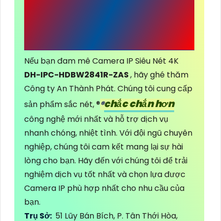
DV ĐẦU TƯ AN
THÀNH PHÁT
Nếu bạn đam mê Camera IP Siêu Nét 4K
DH-IPC-HDBW2841R-ZAS
, hãy ghé thăm
Công ty An Thành Phát. Chúng tôi cung cấp
chắc chắn hơn
sản phẩm sắc nét, ®️
®️
công nghệ mới nhất và hỗ trợ dịch vụ
nhanh chóng, nhiệt tình. Với đội ngũ chuyên
nghiệp, chúng tôi cam kết mang lại sự hài
lòng cho bạn. Hãy đến với chúng tôi để trải
nghiệm dịch vụ tốt nhất và chọn lựa được
Camera IP phù hợp nhất cho nhu cầu của
bạn.
Trụ Sở:
51 Lũy Bán Bích, P. Tân Thới Hòa,