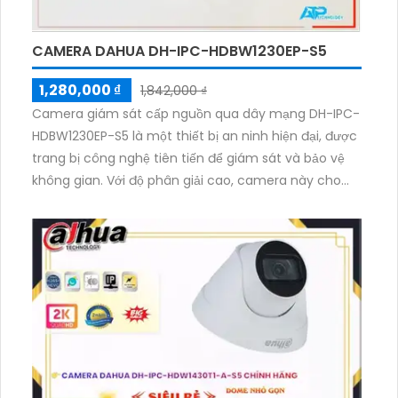
CAMERA DAHUA DH-IPC-HDBW1230EP-S5
1,280,000 ₫
1,842,000 ₫
Camera giám sát cấp nguồn qua dây mạng DH-IPC-
HDBW1230EP-S5 là một thiết bị an ninh hiện đại, được
trang bị công nghệ tiên tiến để giám sát và bảo vệ
không gian. Với độ phân giải cao, camera này cho
phép quan sát rõ ràng và chi tiết. Thiết bị sử dụng kết
nối qua dây mạng, giúp truyền tải hình ảnh một cách
nhanh chóng và ổn định. Ngoài ra, camera DH-IPC-
HDBW1230EP-S5 cũng có khả năng ghi hình, gửi
thông báo đến điện thoại khi phát hiện chuyển động
và hỗ trợ các tính năng thông minh như nhận dạng
khuôn mặt và đếm người. Đây là lựa chọn lý tưởng
để nâng cao an ninh và đảm bảo sự an toàn cho
không gian của bạn.