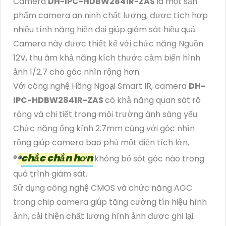
Camera
DH-IPC-HDBW2841R-ZAS
là một sản
phẩm camera an ninh chất lượng, được tích hợp
nhiều tính năng hiện đại giúp giám sát hiệu quả.
Camera này được thiết kế với chức năng Nguồn
12V, thu âm khả năng kích thước cảm biến hình
ảnh 1/2.7 cho góc nhìn rộng hơn.
Với công nghệ Hồng Ngoại Smart IR, camera
DH-
IPC-HDBW2841R-ZAS
có khả năng quan sát rõ
ràng và chi tiết trong môi trường ánh sáng yếu.
Chức năng ống kính 2.7mm cùng với góc nhìn
rộng giúp camera bao phủ một diện tích lớn,
chắc chắn hơn
®️
®️
không bỏ sót góc nào trong
quá trình giám sát.
Sử dụng công nghệ CMOS và chức năng AGC
trong chip camera giúp tăng cường tín hiệu hình
ảnh, cải thiện chất lượng hình ảnh được ghi lại.