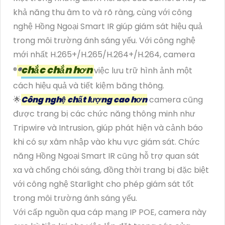
khả năng thu âm to và rõ ràng, cùng với công
nghệ Hồng Ngoại Smart IR giúp giám sát hiệu quả
trong môi trường ánh sáng yếu. Với công nghệ
mới nhất H.265+/H.265/H.264+/H.264, camera
chắc chắn hơn
®️
®️
việc lưu trữ hình ảnh một
cách hiệu quả và tiết kiệm băng thông.
🌟
Công nghệ chất lượng cao hơn
camera cũng
được trang bị các chức năng thông minh như
Tripwire và Intrusion, giúp phát hiện và cảnh báo
khi có sự xâm nhập vào khu vực giám sát. Chức
năng Hồng Ngoại Smart IR cũng hỗ trợ quan sát
xa và chống chói sáng, đồng thời trang bị đặc biệt
với công nghệ Starlight cho phép giám sát tốt
trong môi trường ánh sáng yếu.
Với cấp nguồn qua cáp mạng IP POE, camera này