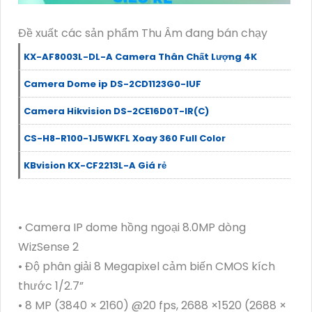
Đề xuất các sản phẩm Thu Âm đang bán chạy
KX-AF8003L-DL-A Camera Thân Chất Lượng 4K
Camera Dome ip DS-2CD1123G0-IUF
Camera Hikvision DS-2CE16D0T-IR(C)
CS-H8-R100-1J5WKFL Xoay 360 Full Color
KBvision KX-CF2213L-A Giá rẻ
• Camera IP dome hồng ngoại 8.0MP dòng
WizSense 2
• Độ phân giải 8 Megapixel cảm biến CMOS kích
thước 1/2.7”
• 8 MP (3840 × 2160) @20 fps, 2688 ×1520 (2688 ×