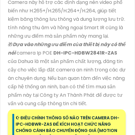
Camera này hỗ trợ các định dạng nén video phổ
biến như H.265+/H.265/H.264+/H.264, giúp tiết
kiệm băng thông lưu thông và dung lượng lưu trữ.
tính năng thu âm và hồng ngoại Smart IR cũng là
những ưu điểm mà sản phẩm này mang lại.
🎁
Dựa vào những ưu điểm của thiết bị này có thể
nói
camera Ip POE
DH-IPC-HDBW2841R-ZAS
của Dahua là một sản phẩm chất lượng, đáng tin
cậy cho việc lắp đặt camera an ninh trong các dự
án chuyên dụng. Nếu bạn quan tâm đến việc nâng
cấp hệ thống an ninh, bạn có thể tìm mua sản
phẩm này tại Công ty An Thành Phát để được tư
vấn và cung cấp thông tin chi tiết.
☪ ĐIỀU CHỈNH THÔNG SỐ NÀO TRÊN CAMERA DH-
IPC-HDBWR-ZAS ĐỂ KÍCH HOẠT CHỨC NĂNG
CHỐNG CẢNH BÁO CHUYỂN ĐỘNG GIẢ (MOTION