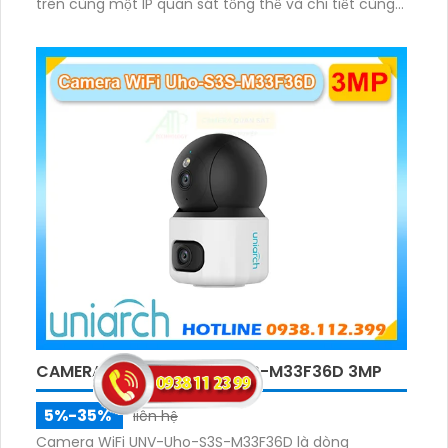
trên cùng một IP quan sát tổng thể và chi tiết cùng
lúc, hỗ trợ đàm thoại hai chiều cảnh báo âm thanh
ánh sáng. Kết hợp hồng ngoại và đèn ấm cho hình
ảnh có màu trong nhiều điều kiện khác nhau trong
phạm vi 3m.
CAMERA WIFI UNV-UHO-S3S-M33F36D 3MP
5%-35%
liên hệ
Camera WiFi UNV-Uho-S3S-M33F36D là dòng