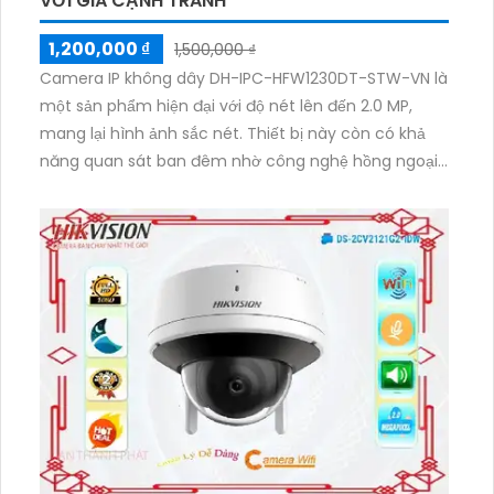
VỚI GIÁ CẠNH TRANH
1,200,000 ₫
1,500,000 ₫
Camera IP không dây DH-IPC-HFW1230DT-STW-VN là
một sản phẩm hiện đại với độ nét lên đến 2.0 MP,
mang lại hình ảnh sắc nét. Thiết bị này còn có khả
năng quan sát ban đêm nhờ công nghệ hồng ngoại,
phạm vi lên đến 30m. Với các tính năng đặc biệt này,
camera được sử dụng chủ yếu trong dự án dân
dụng. Camera được thiết kế với công nghệ IP Wifi,
cho phép kết nối không dây tiện lợi. Nó phù hợp cho
các công trình lớn như xưởng sản xuất, kho hàng và
nhà xưởng. Với thân Plastic, camera nhẹ và dễ dàng
lắp đặt. Một ưu điểm khác của sản phẩm này là khả
năng thu âm và loa tích hợp, giúp tăng khả năng
giao tiếp.