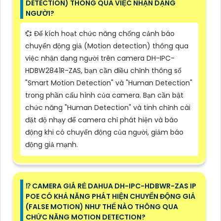
DETECTION) THÔNG QUA VIỆC NHẬN DẠNG
NGƯỜI?
💞 Để kích hoạt chức năng chống cảnh báo
chuyển động giả (Motion detection) thông qua
việc nhận dạng người trên camera DH-IPC-
HDBW2841R-ZAS, bạn cần điều chỉnh thông số
"Smart Motion Detection" và "Human Detection"
trong phần cấu hình của camera. Bạn cần bật
chức năng "Human Detection" và tinh chỉnh cài
đặt độ nhạy để camera chỉ phát hiện và báo
động khi có chuyển động của người, giảm báo
động giả mạnh.
⁉️ CAMERA GIÁ RẺ DAHUA DH-IPC-HDBWR-ZAS IP
POE CÓ KHẢ NĂNG PHÁT HIỆN CHUYỂN ĐỘNG GIẢ
(FALSE MOTION) NHƯ THẾ NÀO THÔNG QUA
CHỨC NĂNG MOTION DETECTION?