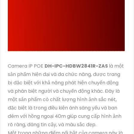
ĐẶC ĐIỂM VỀ THÔNG SỐ
CỦA
DH-IPC-
HDBW2841R-ZAS
SẢN
XUẤT BỞI DAHUA
Camera IP POE
DH-IPC-HDBW2841R-ZAS
là một
sản phẩm hiện đại và đa chức năng, được trang
bị đặc biệt với khả năng phát hiện chuyển động
và phân biệt người và chuyển động khác. Đây là
một sản phẩm có chất lượng hình ảnh sắc nét,
đặc biệt là trong điều kiện ánh sáng yếu và ban
đêm với hồng ngoại 40m giúp cung cấp hình ảnh
rõ ràng, đáng tin cậy, và màu sắc đẹp.
Một trong những điểm nổi bật của camera này là