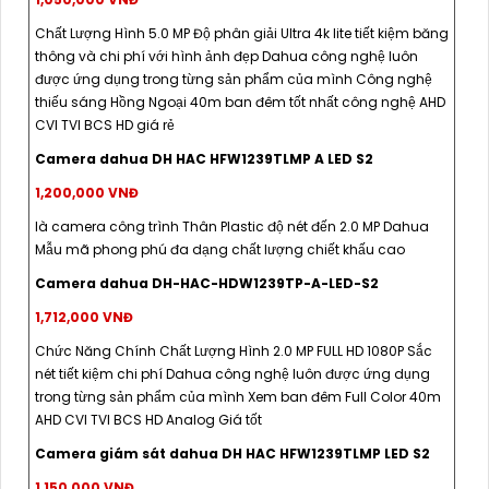
Chất Lượng Hình 5.0 MP Độ phân giải Ultra 4k lite tiết kiệm băng
thông và chi phí với hình ảnh đẹp Dahua công nghệ luôn
được ứng dụng trong từng sản phẩm của mình Công nghệ
thiếu sáng Hồng Ngoại 40m ban đêm tốt nhất công nghệ AHD
CVI TVI BCS HD giá rẻ
Camera dahua DH HAC HFW1239TLMP A LED S2
1,200,000 VNĐ
là camera công trình Thân Plastic độ nét đến 2.0 MP Dahua
Mẫu mã phong phú đa dạng chất lượng chiết khấu cao
Camera dahua DH-HAC-HDW1239TP-A-LED-S2
1,712,000 VNĐ
Chức Năng Chính Chất Lượng Hình 2.0 MP FULL HD 1080P Sắc
nét tiết kiệm chi phí Dahua công nghệ luôn được ứng dụng
trong từng sản phẩm của mình Xem ban đêm Full Color 40m
AHD CVI TVI BCS HD Analog Giá tốt
Camera giám sát dahua DH HAC HFW1239TLMP LED S2
1,150,000 VNĐ