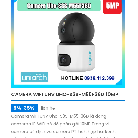
CAMERA WIFI UNV UHO-S3S-M55F36D 10MP
5%-35%
liên hệ
Camera WiFi UNV Uho-S3S-M55F36D là dòng
camerea IP WiFi có độ phân giải 10MP.Trang vị
camera cố định và camera PT tích hợp hai kênh