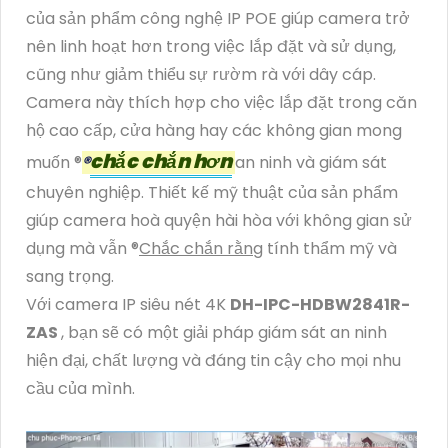
của sản phẩm công nghệ IP POE giúp camera trở
nên linh hoạt hơn trong việc lắp đặt và sử dụng,
cũng như giảm thiểu sự rườm rà với dây cáp.
Camera này thích hợp cho việc lắp đặt trong căn
hộ cao cấp, cửa hàng hay các không gian mong
chắc chắn hơn
muốn ®️
®️
an ninh và giám sát
chuyên nghiệp. Thiết kế mỹ thuật của sản phẩm
giúp camera hoà quyện hài hòa với không gian sử
dụng mà vẫn ®️
Chắc chắn rằng
tính thẩm mỹ và
sang trọng.
Với camera IP siêu nét 4K
DH-IPC-HDBW2841R-
ZAS
, bạn sẽ có một giải pháp giám sát an ninh
hiện đại, chất lượng và đáng tin cậy cho mọi nhu
cầu của mình.