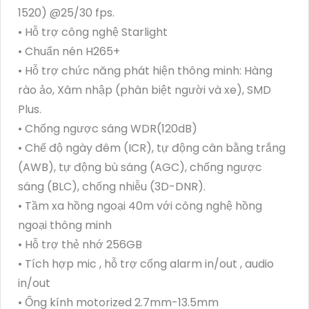
1520) @25/30 fps.
• Hỗ trợ công nghệ Starlight
• Chuẩn nén H265+
• Hỗ trợ chức năng phát hiện thông minh: Hàng
rào ảo, Xâm nhập (phân biệt người và xe), SMD
Plus.
• Chống ngược sáng WDR(120dB)
• Chế độ ngày đêm (ICR), tự động cân bằng trắng
(AWB), tự động bù sáng (AGC), chống ngược
sáng (BLC), chống nhiễu (3D-DNR).
• Tầm xa hồng ngoại 40m với công nghệ hồng
ngoại thông minh
• Hỗ trợ thẻ nhớ 256GB
• Tích hợp mic , hỗ trợ cổng alarm in/out , audio
in/out
• Ống kính motorized 2.7mm-13.5mm