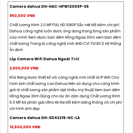
Camera dahua DH-HAC-HFW1200SP-S5
950,000 VNĐ
Chất Lượng Hình 2.0 MP FULL HD 1080P Sắc nét tiết kiệm chi phí
Dahua công nghệ luôn được ứng dụng trong từng sản phẩm
của mình Xem được ban đêm Hồng Ngoại 30m xem ban đêm
chất lượng Trang bị công nghệ mới AHD CVI TVI BCS Hệ thống
ỗn định
Lắp Camera Wifi Dahua Ngoài Trời
2,500,000 VNĐ
Khả Năng Được thiết kế với công nghệ mới nhất là IP Wifi Cho
hình ảnh chất lượng cao Dahua Nên sử dụng cho công trình
giá rẻ chất lượng sản phẩm đạt nhiều mỹ thuật Xem ban đêm
Hồng Ngoại 30m Dùng cho dự án dân dụng Chất Lượng Hình
5.0 MP Độ phân giải Ultra 4k lite tiết kiệm băng thông và chi phí
với hình ảnh đẹp
Camera dahua DH-SD42215-HC-LA
10,500,000 VNĐ