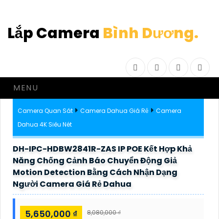
Lắp Camera
Bình Dương.
Facebook
Twitter
Instagram
Drib
MENU
Camera Quan Sát
Camera Dahua Giá Rẻ
Camera
Dahua 4K Siêu Nét
DH-IPC-HDBW2841R-ZAS IP POE Kết Hợp Khả
Năng Chống Cảnh Báo Chuyển Động Giả
Motion Detection Bằng Cách Nhận Dạng
Người Camera Giá Rẻ Dahua
5,650,000 ₫
8,080,000 ₫