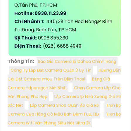
Q.Tân Phú, TP.HCM
Hotline: 0938.11.23.99
Chi Nhánh 1:
445/38 Tân Hòa Đông,P Bình
Trị Đông, Bình Tân, TP HCM
Kỹ Thuật:
0906.855.330
Điện Thoại:
(028) 6688.4949
Thông Tin:
Báo Giá Camera Ip Dahua Chính Hãng
Công Ty Lắp Đặt Camera Quận 3 Uy Tín
Hướng Dẫn
Cài Đặt Camera Imou Trên Điện Thoại
Bảng Giá
Camera Hdparagon Mới Nhất
Chọn Camera Lắp Cho
Văn Phòng Phù Hợp
Lắp Camera Ip Nhà Xưởng Giá Rẻ
Sắc Nét
Lắp Camera Shop Quần Áo Giá Rẻ
Trọn Bộ
Camera Cửa Hàng Có Màu Ban Đêm FULL HD
Trọn Bộ
Camera Wifi Văn Phòng Siêu Nét Ultra 2K