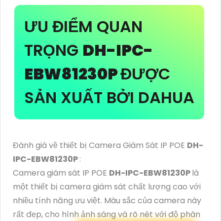
ƯU ĐIỂM QUAN
TRỌNG
DH-IPC-
EBW81230P
ĐƯỢC
SẢN XUẤT BỞI DAHUA
Đánh giá về thiết bị Camera Giám Sát IP POE
DH-
IPC-EBW81230P
:
Camera giám sát IP POE
DH-IPC-EBW81230P
là
một thiết bị camera giám sát chất lượng cao với
nhiều tính năng ưu việt. Màu sắc của camera này
rất đẹp, cho hình ảnh sáng và rõ nét với độ phân