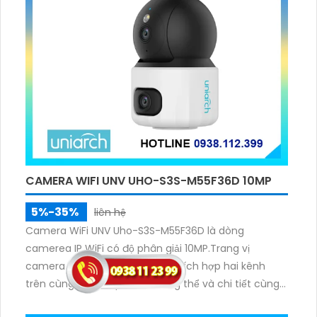
CAMERA WIFI UNV UHO-S3S-M55F36D 10MP
5%-35%
liên hệ
Camera WiFi UNV Uho-S3S-M55F36D là dòng
camerea IP WiFi có độ phân giải 10MP.Trang vị
camera cố định và camera PT tích hợp hai kênh
trên cùng một IP quan sát tổng thể và chi tiết cùng
lúc, hỗ trợ đàm thoại hai chiều cảnh báo âm thanh