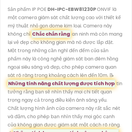
Sản phẩm IP POE
DH-IPC-EBW81230P
ONVIF là
một camera giám sát chất lượng cao với thiết kế
mỹ thuật nhỏ gọn dome kim loại. Camera này
không chỉ
Chắc chắn rằng
an ninh mà còn mang
lại vẻ đẹp cho không gian mà nó được lắp đặt.
Một trong những cần nghĩ đến đểm của sản
phẩm này là công nghệ giám sát ban đêm hồng
ngoại siêu sáng và đẹp, cho phép camera quan
sát rõ ràng trong khoảng cách lên đến 10m. 📝
Những tính năng chất lượng được tích hợp
tin
tưởng rằng bạn sẽ nhìn thấy mọi chi tiết quan
trọng ngay cả trong điều kiện ánh sáng yếu.
Chất lượng hình ảnh của camera này rất sắc nét
và đậm, cho phép bạn nhìn thấy mọi góc cạnh
của không gian được giám sát một cách rõ ràng.