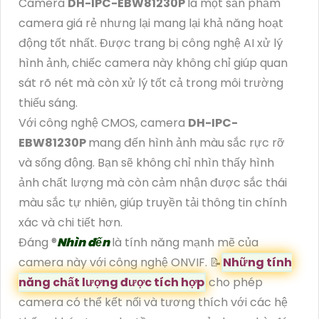
Camera
DH-IPC-EBW81230P
là một sản phẩm
camera giá rẻ nhưng lại mang lại khả năng hoạt
động tốt nhất. Được trang bị công nghệ AI xử lý
hình ảnh, chiếc camera này không chỉ giúp quan
sát rõ nét mà còn xử lý tốt cả trong môi trường
thiếu sáng.
Với công nghệ CMOS, camera
DH-IPC-
EBW81230P
mang đến hình ảnh màu sắc rực rỡ
và sống động. Bạn sẽ không chỉ nhìn thấy hình
ảnh chất lượng mà còn cảm nhận được sắc thái
màu sắc tự nhiên, giúp truyền tải thông tin chính
xác và chi tiết hơn.
Đáng ®️
Nhìn đến
là tính năng mạnh mẽ của
camera này với công nghệ ONVIF. 📝
Những tính
năng chất lượng được tích hợp
cho phép
camera có thể kết nối và tương thích với các hệ