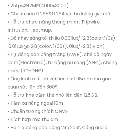
• 25fps@12MP(4000x3000)
• Chuẩn nén H.265&H.264 với ba luồng giải mã.
• Hỗ trợ chức năng thông minh : Tripwire,
Intrusion, Heatmap.
• Độ nhạy sáng tối thiểu 0.001lux/F2.8(color,1/3s)
,0.01Lux@F2.8(color, 1/30s), 0lux/F2.8(IR on)
• Tự động cân bằng trắng (AWB), chế độ ngày
đêm(Electronic), tự động bù sáng (AGC), chống
nhiễu (3D-DNR).
• Ống kính mắt cá với tiêu cự 1.98mm cho góc
quan sát lên đến 360°.
• Hỗ trợ khe cắm thẻ nhớ lên đến 128GB.
• Tầm xa hồng ngoại 10m
• Chuẩn tương thích ONVIF
• Tích hợp mic thu âm
• Hỗ trợ cổng báo động 2in/2out, Cổng audio