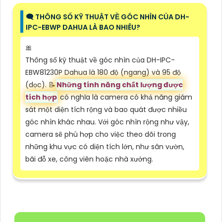
🗨️ THÔNG SỐ KỸ THUẬT VỀ GÓC NHÌN CỦA DH-
IPC-EBWP DAHUA LÀ BAO NHIÊU?
🎀
Thông số kỹ thuật về góc nhìn của DH-IPC-
EBW81230P Dahua là 180 độ (ngang) và 95 độ
(dọc). 📝
Những tính năng chất lượng được
tích hợp
có nghĩa là camera có khả năng giám
sát một diện tích rộng và bao quát được nhiều
góc nhìn khác nhau. Với góc nhìn rộng như vậy,
camera sẽ phù hợp cho việc theo dõi trong
những khu vực có diện tích lớn, như sân vườn,
bãi đỗ xe, công viên hoặc nhà xưởng.