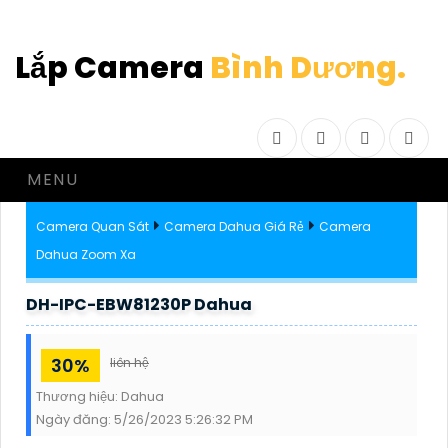
Lắp Camera
Bình Dương.
Facebook
Twitter
Instagram
Drib
MENU
Camera Quan Sát
Camera Dahua Giá Rẻ
Camera
Dahua Zoom Xa
DH-IPC-EBW81230P Dahua
30%
liên hệ
Thương hiệu:
Dahua
Ngày đăng:
5/26/2023 5:26:32 PM