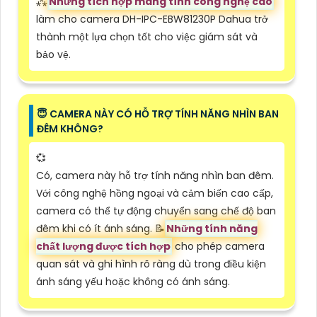
⁂
Những tích hợp mang tính công nghệ cao
làm cho camera DH-IPC-EBW81230P Dahua trở
thành một lựa chọn tốt cho việc giám sát và
bảo vệ.
😇 CAMERA NÀY CÓ HỖ TRỢ TÍNH NĂNG NHÌN BAN
ĐÊM KHÔNG?
💞
Có, camera này hỗ trợ tính năng nhìn ban đêm.
Với công nghệ hồng ngoại và cảm biến cao cấp,
camera có thể tự động chuyển sang chế độ ban
đêm khi có ít ánh sáng. 📝
Những tính năng
chất lượng được tích hợp
cho phép camera
quan sát và ghi hình rõ ràng dù trong điều kiện
ánh sáng yếu hoặc không có ánh sáng.