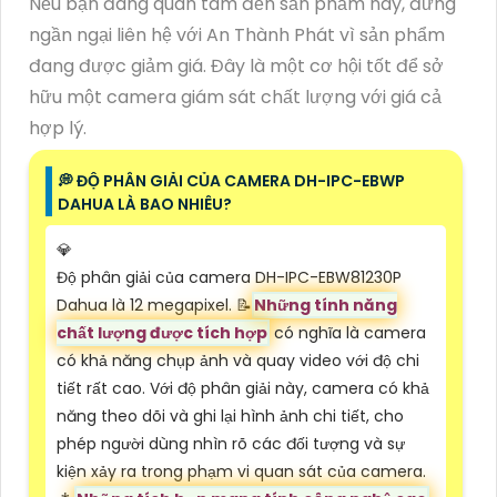
Nếu bạn đang quan tâm đến sản phẩm này, đừng
ngần ngại liên hệ với An Thành Phát vì sản phẩm
đang được giảm giá. Đây là một cơ hội tốt để sở
hữu một camera giám sát chất lượng với giá cả
hợp lý.
️💭 ĐỘ PHÂN GIẢI CỦA CAMERA DH-IPC-EBWP
DAHUA LÀ BAO NHIÊU?
💎
Độ phân giải của camera DH-IPC-EBW81230P
Dahua là 12 megapixel. 📝
Những tính năng
chất lượng được tích hợp
có nghĩa là camera
có khả năng chụp ảnh và quay video với độ chi
tiết rất cao. Với độ phân giải này, camera có khả
năng theo dõi và ghi lại hình ảnh chi tiết, cho
phép người dùng nhìn rõ các đối tượng và sự
kiện xảy ra trong phạm vi quan sát của camera.