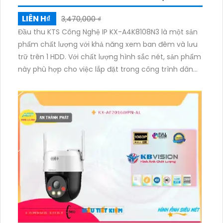
LIÊN H₫
3,470,000 ₫
Đầu thu KTS Công Nghệ IP KX-A4K8108N3 là một sản
phẩm chất lượng với khả năng xem ban đêm và lưu
trữ trên 1 HDD. Với chất lượng hình sắc nét, sản phẩm
này phù hợp cho việc lắp đặt trong công trình dân
dụng. Đầu ghi 8 kênh với chức năng chuyên dụng và
chế độ riêng tư khanh vùng khi xâm nhập, giúp bạn
yên tâm bảo vệ an ninh. Chất lượng hình ảnh được
cải thiện bởi công nghệ tiên tiến, cùng nguồn giao
động ổn định và tiết kiệm điện năng.
AssemblyVersion và định dạng video hỗ trợ linh hoạt,
đa dạng, giúp dễ dàng quản lý và lưu trữ dữ liệu.