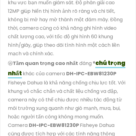
khu vực bạn muốn giám sát. Độ phân giải cao
12MP giúp hiển thị hình ảnh rõ ràng và chi tiết,
không bị mờ hay mờ thành một đám mây. Đồng
thời, camera cũng có khả năng ghi hình video
chất lượng cao, với tốc độ ghi hình 60 khung
hình/giây, giúp theo dõi tình hình một cách liền
mạch và chính xác.
chú trọng
Ⓦ
Tầm quan trọng cao nhất
đáng ®️
nhất
khác của camera
DH-IPC-EBW81230P
Fisheye Dahua là khả năng chống chịu lực tốt. Với
khung vỏ chắc chắn và chất liệu chống va đập,
camera này có thể chịu được nhiều tác động từ
môi trường xung quanh như gió mạnh, mưa, bụi,
hoặc người tấn công không mong muốn.
Camera
DH-IPC-EBW81230P
Fisheye Dahua
cũng được tích hợp với các tính năng thông