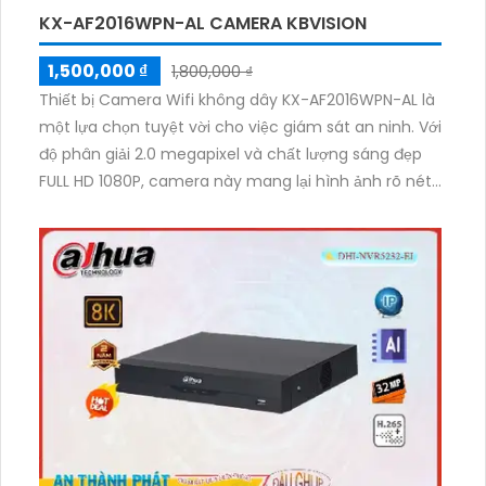
KX-AF2016WPN-AL CAMERA KBVISION
1,500,000 ₫
1,800,000 ₫
Thiết bị Camera Wifi không dây KX-AF2016WPN-AL là
một lựa chọn tuyệt vời cho việc giám sát an ninh. Với
độ phân giải 2.0 megapixel và chất lượng sáng đẹp
FULL HD 1080P, camera này mang lại hình ảnh rõ nét
và chân thực. Đặc biệt, camera có khả năng hiển thị
màu sắc ban đêm, cho phép quan sát trong điều
kiện ánh sáng yếu ở khoảng cách lên đến 30m. Chip
hình ảnh chuyên dụng và khả năng xoay 360 độ cho
phép lắp đặt camera ở những không gian rộng.
Thêm vào đó, công nghệ IP Wifi giúp truyền tải dữ
liệu một cách ổn định và không thay đổi chất lượng
hình ảnh. Camera này cũng dễ dàng nâng cấp trong
hệ thống camera hiện có và tích hợp khả năng báo
động tại chỗ. Với hiệu quả mọi lúc, thiết bị này đáng
để cân nhắc cho việc bảo vệ an ninh.