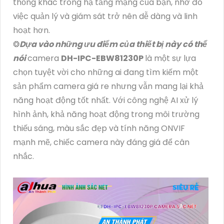
thống khác trong hạ tầng mạng của bạn, nhờ đó
việc quản lý và giám sát trở nên dễ dàng và linh
hoạt hơn.
❂
Dựa vào những ưu điểm của thiết bị này có thể
nói
camera
DH-IPC-EBW81230P
là một sự lựa
chọn tuyệt vời cho những ai đang tìm kiếm một
sản phẩm camera giá re nhưng vẫn mang lại khả
năng hoạt động tốt nhất. Với công nghệ AI xử lý
hình ảnh, khả năng hoạt động trong môi trường
thiếu sáng, màu sắc đẹp và tính năng ONVIF
mạnh mẽ, chiếc camera này đáng giá để cân
nhắc.