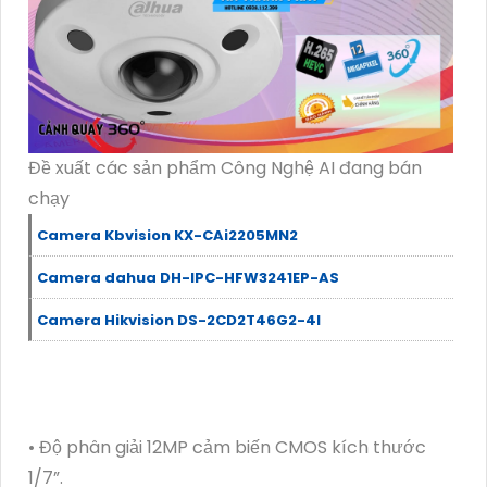
Đề xuất các sản phẩm Công Nghệ AI đang bán
chạy
Camera Kbvision KX-CAi2205MN2
Camera dahua DH-IPC-HFW3241EP-AS
Camera Hikvision DS-2CD2T46G2-4I
• Độ phân giải 12MP cảm biến CMOS kích thước
1/7”.