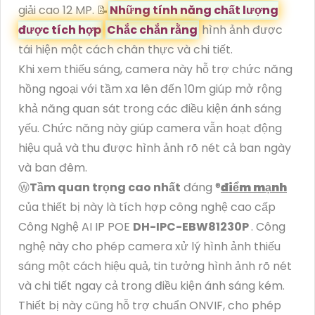
giải cao 12 MP. 📝
Những tính năng chất lượng
được tích hợp
Chắc chắn rằng
hình ảnh được
tái hiện một cách chân thực và chi tiết.
Khi xem thiếu sáng, camera này hỗ trợ chức năng
hồng ngoại với tầm xa lên đến 10m giúp mở rộng
khả năng quan sát trong các điều kiện ánh sáng
yếu. Chức năng này giúp camera vẫn hoạt động
hiệu quả và thu được hình ảnh rõ nét cả ban ngày
và ban đêm.
Ⓦ
Tầm quan trọng cao nhất
đáng ®️
điểm mạnh
của thiết bị này là tích hợp công nghệ cao cấp
Công Nghệ AI IP POE
DH-IPC-EBW81230P
. Công
nghệ này cho phép camera xử lý hình ảnh thiếu
sáng một cách hiệu quả, tin tưởng hình ảnh rõ nét
và chi tiết ngay cả trong điều kiện ánh sáng kém.
Thiết bị này cũng hỗ trợ chuẩn ONVIF, cho phép