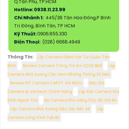
Q.Tân Phú, TP.HCM
Hotline: 0938.11.23.99
Chi Nhánh 1:
445/38 Tân Hòa Đông,P Bình
Trị Đông, Bình Tân, TP HCM
Kỹ Thuật:
0906.855.330
Điện Thoại:
(028) 6688.4949
Thông Tin:
Lắp Camera Giám Sát Tại Quận Tân
Bình
Review Camera Trông Trẻ Em EZVIZ BM1
Lắp
Camera Nhà Xưởng Cần Xem Những Thông Số Nào
Review KIT Camera Cell PT 4G IMOU
Báo Giá
Camera Ip Vantech Chính Hãng
Lắp Đặt Camera Gia
Đình Ngoài Trời
Bộ Camera Kho Hàng FULL HD Giá Rẻ
Lắp Camera Nhà Xưởng Siêu Sắc Nét 4K
Lắp
camera công trình full HD