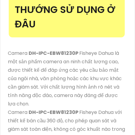
THƯỚNG SỬ DỤNG Ở
ĐÂU
Camera
DH-IPC-EBW81230P
Fisheye Dahua là
một sản phẩm camera an ninh chất lượng cao,
được thiết kế để đáp ứng các yêu cầu bảo mật
của ngôi nhà, văn phòng hoặc các khu vực khác
cần giám sát. Với chất lượng hình ảnh rõ nét và
tính năng độc đáo, camera này đáng để được
lựa chọn.
Camera
DH-IPC-EBW81230P
Fisheye Dahua với
thiết kế bán cầu 360 độ, cho phép quan sát và
giám sát toàn diện, không có góc khuất nào trong