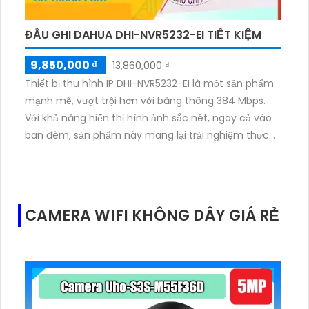
ĐẦU GHI DAHUA DHI-NVR5232-EI TIẾT KIỆM
9,850,000 ₫
13,860,000 ₫
Thiết bị thu hình IP DHI-NVR5232-EI là một sản phẩm
mạnh mẽ, vượt trội hơn với băng thông 384 Mbps.
Với khả năng hiển thị hình ảnh sắc nét, ngay cả vào
ban đêm, sản phẩm này mang lại trải nghiệm thực
tế và chi tiết. NVR này có thể giữ lưu trữ dài hơn với 2
ổ đĩa cứng (HDD) và tích hợp công nghệ nén hình
ảnh H.265+/H.265/H.264+/H.264. Sự tích hợp của
công nghệ nhìn đêm chất lượng ONVIF cùng công
CAMERA WIFI KHÔNG DÂY GIÁ RẺ
nghệ truyền tải hình ảnh qua mạng IP sáng đẹp với
khả năng màu sắc 32 MP, mang lại cho bạn sự an
tâm và tin cậy trong việc giám sát và quản lý an
ninh.