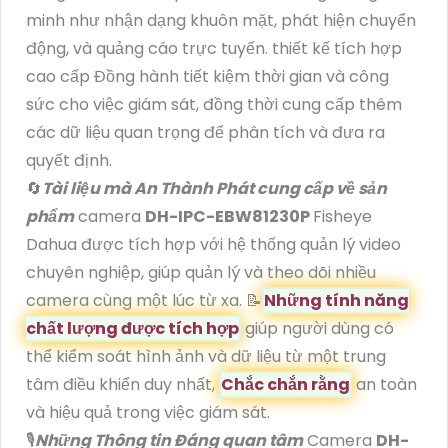
minh như nhận dạng khuôn mặt, phát hiện chuyển
động, và quảng cáo trực tuyến. thiết kế tích hợp
cao cấp Đồng hành tiết kiệm thời gian và công
sức cho việc giám sát, đồng thời cung cấp thêm
các dữ liệu quan trọng để phân tích và đưa ra
quyết định.
🔄
Tài liệu mà An Thành Phát cung cấp về sản
phẩm
camera
DH-IPC-EBW81230P
Fisheye
Dahua được tích hợp với hệ thống quản lý video
chuyên nghiệp, giúp quản lý và theo dõi nhiều
camera cùng một lúc từ xa. 📝
Những tính năng
chất lượng được tích hợp
giúp người dùng có
thể kiểm soát hình ảnh và dữ liệu từ một trung
tâm điều khiển duy nhất,
Chắc chắn rằng
an toàn
và hiệu quả trong việc giám sát.
🎙
Những Thông tin Đáng quan tâm
Camera
DH-