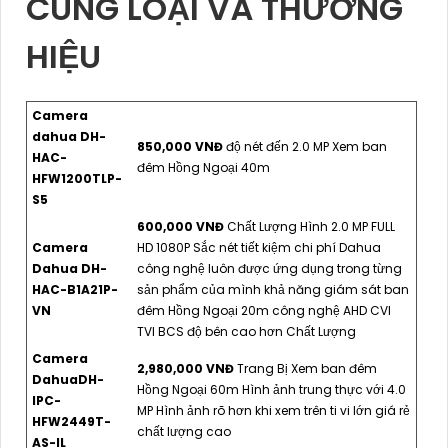
CÙNG LOẠI VÀ THƯƠNG
HIỆU
Camera
dahua DH-
850,000 VNĐ
độ nét đến 2.0 MP Xem ban
HAC-
đêm Hồng Ngoại 40m
HFW1200TLP-
S5
600,000 VNĐ
Chất Lượng Hình 2.0 MP FULL
Camera
HD 1080P Sắc nét tiết kiệm chi phí Dahua
Dahua DH-
công nghệ luôn được ứng dụng trong từng
HAC-B1A21P-
sản phẩm của mình khả năng giám sát ban
VN
đêm Hồng Ngoại 20m công nghệ AHD CVI
TVI BCS độ bên cao hơn Chất Lượng
Camera
2,980,000 VNĐ
Trang Bị Xem ban đêm
DahuaDH-
Hồng Ngoại 60m Hình ảnh trung thực với 4.0
IPC-
MP Hình ảnh rõ hơn khi xem trên ti vi lớn giá rẻ
HFW2449T-
chất lượng cao
AS-IL