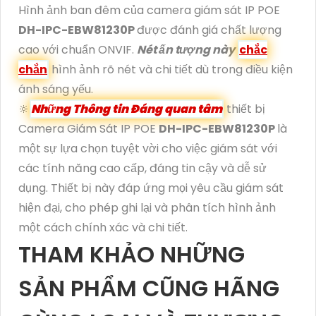
Hình ảnh ban đêm của camera giám sát IP POE
DH-IPC-EBW81230P
được đánh giá chất lượng
cao với chuẩn ONVIF.
Nét ấn tượng này
chắc
chắn
hình ảnh rõ nét và chi tiết dù trong điều kiện
ánh sáng yếu.
🔆
Những Thông tin Đáng quan tâm
thiết bị
Camera Giám Sát IP POE
DH-IPC-EBW81230P
là
một sự lựa chọn tuyệt vời cho việc giám sát với
các tính năng cao cấp, đáng tin cậy và dễ sử
dụng. Thiết bị này đáp ứng mọi yêu cầu giám sát
hiện đại, cho phép ghi lại và phân tích hình ảnh
một cách chính xác và chi tiết.
THAM KHẢO NHỮNG
SẢN PHẨM CŨNG HÃNG