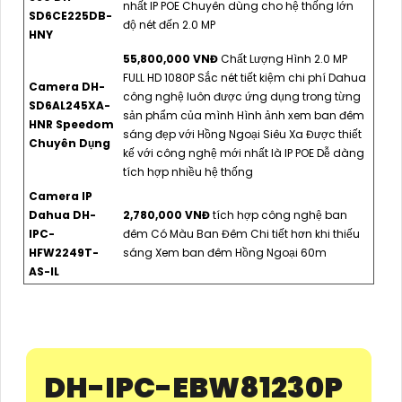
nhất IP POE Chuyên dùng cho hệ thống lớn
SD6CE225DB-
độ nét đến 2.0 MP
HNY
55,800,000 VNĐ
Chất Lượng Hình 2.0 MP
FULL HD 1080P Sắc nét tiết kiệm chi phí Dahua
Camera DH-
công nghệ luôn được ứng dụng trong từng
SD6AL245XA-
sản phẩm của mình Hình ảnh xem ban đêm
HNR Speedom
sáng đẹp với Hồng Ngoại Siêu Xa Được thiết
Chuyên Dụng
kế với công nghệ mới nhất là IP POE Dễ dàng
tích hợp nhiều hệ thống
Camera IP
Dahua DH-
2,780,000 VNĐ
tích hợp công nghệ ban
IPC-
đêm Có Màu Ban Đêm Chi tiết hơn khi thiếu
HFW2249T-
sáng Xem ban đêm Hồng Ngoại 60m
AS-IL
DH-IPC-EBW81230P