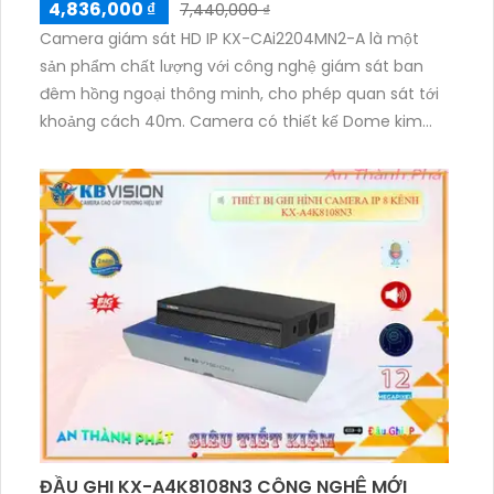
4,836,000 ₫
7,440,000 ₫
Camera giám sát HD IP KX-CAi2204MN2-A là một
sản phẩm chất lượng với công nghệ giám sát ban
đêm hồng ngoại thông minh, cho phép quan sát tới
khoảng cách 40m. Camera có thiết kế Dome kim
loại hiện đại và hình ảnh được truyền tải qua công
nghệ IP, đảm bảo cho hình ảnh sắc nét và chất
lượng. Đặc biệt, sản phẩm tích hợp công nghệ AI cho
dự án chuyên dụng, giúp tiết kiệm 50% dung lượng
với các định dạng H.265+/H.265/H.264+/H.264.
Camera giám sát HD IP KX-CAi2204MN2-A là lựa
chọn tuyệt vời cho việc lắp đặt tại văn phòng hoặc
các dự án chuyên nghiệp.
ĐẦU GHI KX-A4K8108N3 CÔNG NGHỆ MỚI