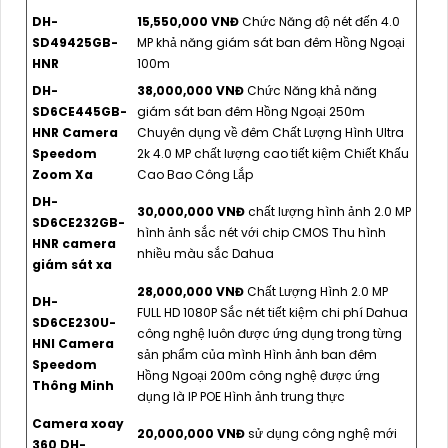
DH-
15,550,000 VNĐ
Chức Năng độ nét đến 4.0
SD49425GB-
MP khả năng giám sát ban đêm Hồng Ngoại
HNR
100m
DH-
38,000,000 VNĐ
Chức Năng khả năng
SD6CE445GB-
giám sát ban đêm Hồng Ngoại 250m
HNR Camera
Chuyên dụng về đêm Chất Lượng Hình Ultra
Speedom
2k 4.0 MP chất lượng cao tiết kiệm Chiết Khấu
Zoom Xa
Cao Bao Công Lắp
DH-
30,000,000 VNĐ
chất lượng hình ảnh 2.0 MP
SD6CE232GB-
hình ảnh sắc nét với chip CMOS Thu hình
HNR camera
nhiều màu sắc Dahua
giám sát xa
28,000,000 VNĐ
Chất Lượng Hình 2.0 MP
DH-
FULL HD 1080P Sắc nét tiết kiệm chi phí Dahua
SD6CE230U-
công nghệ luôn được ứng dụng trong từng
HNI Camera
sản phẩm của mình Hình ảnh ban đêm
Speedom
Hồng Ngoại 200m công nghệ được ứng
Thông Minh
dụng là IP POE Hình ảnh trung thực
Camera xoay
20,000,000 VNĐ
sử dụng công nghệ mới
360 DH-