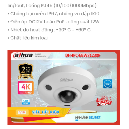
1in/1out, 1 cổng RJ45 (10/100/1000Mbps)
• Chống bụi nước IP67, chống va đập IK10
• Điện áp DC12V hoặc PoE , công suất 12W.
• Nhiệt độ hoạt động : -30° C ~ +60° C.
• Chất liệu kim loại.