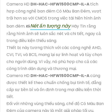
Camera HD
DH-HAC-HFW1500CMP-IL-A
tích
hợp công nghệ ban đêm Có Màu Ban Đêm, vượt
trội hơn so với CMOS trong việc tái hiện hình ảnh
Nét ấn tượng này
ban đêm. 📸
Hãy Tin rằng
rằng hình ảnh sẽ luôn sắc nét và chi tiết, ngay cả
trong điều kiện thiếu sáng.
Thiết bị này tương thích với các công nghệ AHD,
CVI, TVI, và BCS, mang lại sự linh hoạt và tùy chọn
cho người dùng. Vì vậy, nó phù hợp cho cả các
công trình dân dụng và thương mại.
Camera HD
DH-HAC-HFW1500CMP-IL-A
cũng
được thiết kế theo chuẩn chống bụi tinh tế, đẳng
cấp sự bền bỉ và ổn định trong mọi điều kiện thời
tiết.
Đối với những vùng thiếu sáng, chế độ Có Màu Ban
Đêm của camera này là một giải pháp tối ưu,