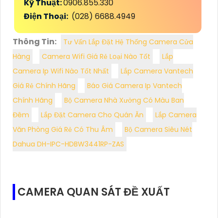
Kỹ Thuật:
0906.855.330
Điện Thoại:
(028) 6688.4949
Thông Tin:
Tư Vấn Lắp Đặt Hệ Thống Camera Cửa
Hàng
Camera Wifi Giá Rẻ Loại Nào Tốt
Lắp
Camera Ip Wifi Nào Tốt Nhất
Lắp Camera Vantech
Giá Rẻ Chính Hãng
Báo Giá Camera Ip Vantech
Chính Hãng
Bộ Camera Nhà Xưởng Có Màu Ban
Đêm
Lắp Đặt Camera Cho Quán Ăn
Lắp Camera
Văn Phòng Giá Rẻ Có Thu Âm
Bộ Camera Siêu Nét
Dahua DH-IPC-HDBW3441RP-ZAS
CAMERA QUAN SÁT ĐỀ XUẤT