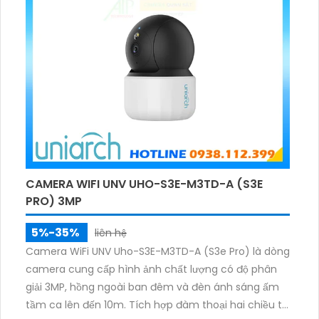
CAMERA WIFI UNV UHO-S3E-M3TD-A (S3E
PRO) 3MP
5%-35%
liên hệ
Camera WiFi UNV Uho-S3E-M3TD-A (S3e Pro) là dòng
camera cung cấp hình ảnh chất lượng có độ phân
giải 3MP, hồng ngoài ban đêm và đèn ánh sáng ấm
tầm ca lên đến 10m. Tích hợp đàm thoại hai chiều to