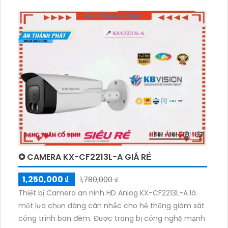
50m với hình ảnh sáng đẹp. Đây là một giải pháp tiết
kiệm và phù hợp cho cửa hàng, gia đình và căn hộ.
Thiết kế dome kim loại chuyên dụng cho quan sát
đêm, camera có thể truyền tải hình ảnh trên nhiều
công nghệ như AHD, CVI, TVI, BCS và HD. Chức năng
ổn định của hệ thống giúp đảm bảo kết quả quan sát
chất lượng và âm thanh thu được rõ ràng.
✪ CAMERA KX-CF2213L-A GIÁ RẺ
1,250,000 ₫
1,780,000 ₫
Thiết bị Camera an ninh HD Anlog KX-CF2213L-A là
một lựa chọn đáng cân nhắc cho hệ thống giám sát
công trình ban đêm. Được trang bị công nghệ mạnh