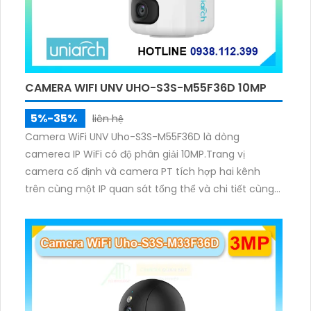
CAMERA WIFI UNV UHO-S3S-M55F36D 10MP
5%-35%
liên hệ
Camera WiFi UNV Uho-S3S-M55F36D là dòng
camerea IP WiFi có độ phân giải 10MP.Trang vị
camera cố định và camera PT tích hợp hai kênh
trên cùng một IP quan sát tổng thể và chi tiết cùng
lúc, hỗ trợ đàm thoại hai chiều cảnh báo âm thanh
ánh sáng. Kết hợp hồng ngoại và đèn ấm cho hình
ảnh có màu trong nhiều điều kiện khác nhau trong
phạm vi 3m.