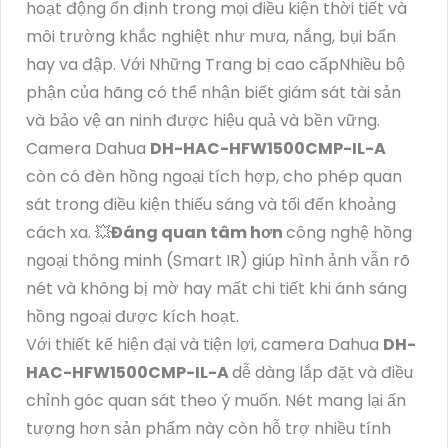
hoạt động ổn định trong mọi điều kiện thời tiết và
môi trường khắc nghiệt như mưa, nắng, bụi bẩn
hay va đập. Với Những Trang bị cao cấpNhiều bộ
phận của hãng có thể nhận biết giám sát tài sản
và bảo vệ an ninh được hiệu quả và bền vững.
Camera Dahua
DH-HAC-HFW1500CMP-IL-A
còn có đèn hồng ngoại tích hợp, cho phép quan
sát trong điều kiện thiếu sáng và tối đến khoảng
cách xa. 💥
Đáng quan tâm hơn
công nghệ hồng
ngoại thông minh (Smart IR) giúp hình ảnh vẫn rõ
nét và không bị mờ hay mất chi tiết khi ánh sáng
hồng ngoại được kích hoạt.
Với thiết kế hiện đại và tiện lợi, camera Dahua
DH-
HAC-HFW1500CMP-IL-A
dễ dàng lắp đặt và điều
chỉnh góc quan sát theo ý muốn. Nét mang lại ấn
tượng hơn sản phẩm này còn hỗ trợ nhiều tính