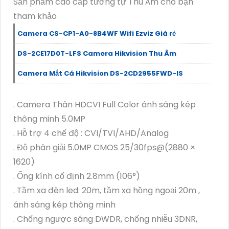
Sản phẩm cao cấp tương tự Thu Âm cho bạn
tham khảo
Camera CS-CP1-A0-8B4WF Wifi Ezviz Giá rẻ
DS-2CE17D0T-LFS Camera Hikvision Thu Âm
Camera Mắt Cá Hikvision DS-2CD2955FWD-IS
. Camera Thân HDCVI Full Color ánh sáng kép
thông minh 5.0MP
. Hỗ trợ 4 chế độ : CVI/TVI/AHD/Analog
. Độ phân giải 5.0MP CMOS 25/30fps@(2880 ×
1620)
. Ống kính cố định 2.8mm (106°)
. Tầm xa đèn led: 20m, tầm xa hồng ngoại 20m ,
ánh sáng kép thông minh
. Chống ngược sáng DWDR, chống nhiễu 3DNR,