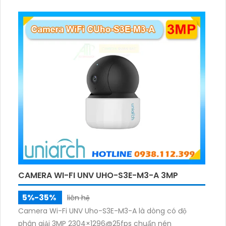
rõ ràng, hỗ trợ thẻ nhớ 512GB, có nút cảm ứng tiện lợi.
CAMERA WI-FI UNV UHO-S3E-M3-A 3MP
5%-35%
liên hệ
Camera Wi-Fi UNV Uho-S3E-M3-A là dòng có độ
phân giải 3MP 2304×1296@25fps chuẩn nén