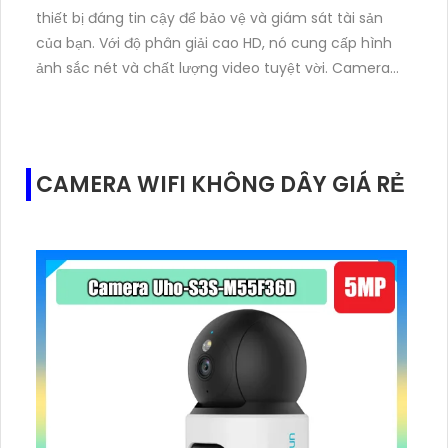
của bạn.
thiết bị đáng tin cậy để bảo vệ và giám sát tài sản
của bạn. Với độ phân giải cao HD, nó cung cấp hình
ảnh sắc nét và chất lượng video tuyệt vời. Camera
được thiết kế để làm việc trong mọi điều kiện thời tiết
và có khả năng chống nước, chống ánh sáng mạnh
và chống va đập. Ngoài ra, camera này còn có khả
năng quan sát trong ban đêm với công nghệ hồng
CAMERA WIFI KHÔNG DÂY GIÁ RẺ
ngoại thông minh. Trên hết, DS-2CE10KF0T-FS dễ
dàng cài đặt và sử dụng, là sự lựa chọn hoàn hảo
cho hệ thống an ninh của bạn.