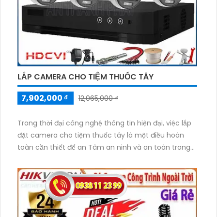
bạn.
LẮP CAMERA CHO TIỆM THUỐC TÂY
7,902,000 ₫
12,065,000 ₫
Trong thời đại công nghệ thông tin hiện đại, việc lắp
đặt camera cho tiệm thuốc tây là một điều hoàn
toàn cần thiết để an Tâm an ninh và an toàn trong
kinh doanh.
Trọn bộ lắp camera cho tiệm thuốc tây với độ phân
giải 5.0 MP được xem là sự lựa chọn hoàn hảo để
giám sát toàn bộ hoạt động trong cửa hàng. Với độ
phân giải 5.0 MP, hình ảnh được ghi lại sẽ rõ nét và