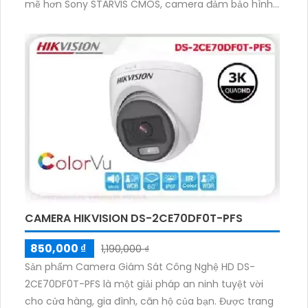
mẽ hơn Sony STARVIS CMOS, camera đảm bảo hình
ảnh trung thực và chi tiết. Với khả năng xem ban
đêm Full Color trong khoảng cách lên đến 50m,
camera đáp ứng mọi yêu cầu giám sát trong môi
trường thiếu ánh sáng. Với hỗ trợ cho AHD CVI TVI
BCS, camera đảm bảo ổn định và sắc nét đến 2.0 MP.
Đặc biệt, thiết bị này còn được tích hợp công nghệ
nhìn đêm chất lượng và màu sắc ban đêm tối ưu,
mang đến trải nghiệm theo dõi chất lượng cao.
CAMERA HIKVISION DS-2CE70DF0T-PFS
850,000 ₫
1,190,000 ₫
Sản phẩm Camera Giám Sát Công Nghệ HD DS-
2CE70DF0T-PFS là một giải pháp an ninh tuyệt vời
cho cửa hàng, gia đình, căn hộ của bạn. Được trang