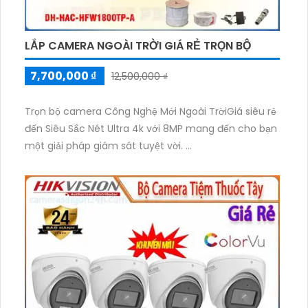
và mang lại chất lượng hình ảnh tốt mọi lúc.
LẮP CAMERA NGOÀI TRỜI GIÁ RẺ TRỌN BỘ
7,700,000 ₫
12,500,000 ₫
Trọn bộ camera Công Nghệ Mới Ngoài TrờiGiá siêu rẻ
đến Siêu Sắc Nét Ultra 4k với 8MP mang đến cho bạn
một giải pháp giám sát tuyệt vời.
Trọn bộ này bao gồm một camera công nghệ mới,
thiết kế chuyên dụng cho ngoại trời, Tin hơn khả
năng chống nước, chống bụi, chịu được điều kiện thời
tiết khắc nghiệt.
Với độ phân giải 8MP, bạn sẽ có hình ảnh sắc nét
tuyệt đối và chi tiết rõ ràng.
Bạn có thể giám sát từ xa thông qua ứng dụng trên
điện thoại di động hoặc máy tính, mang lại sự tiện lợi
và an ninh tuyệt đối cho gia đình hay công ty của