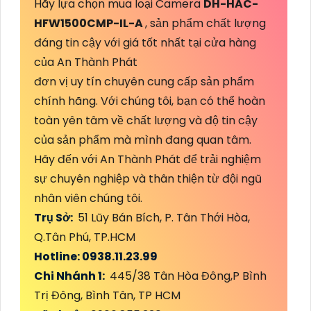
Hãy lựa chọn mua loại Camera
DH-HAC-
HFW1500CMP-IL-A
, sản phẩm chất lượng
đáng tin cậy với giá tốt nhất tại cửa hàng
của An Thành Phát
đơn vị uy tín chuyên cung cấp sản phẩm
chính hãng. Với chúng tôi, bạn có thể hoàn
toàn yên tâm về chất lượng và độ tin cậy
của sản phẩm mà mình đang quan tâm.
Hãy đến với An Thành Phát để trải nghiệm
sự chuyên nghiệp và thân thiện từ đội ngũ
nhân viên chúng tôi.
Trụ Sở:
51 Lũy Bán Bích, P. Tân Thới Hòa,
Q.Tân Phú, TP.HCM
Hotline: 0938.11.23.99
Chi Nhánh 1:
445/38 Tân Hòa Đông,P Bình
Trị Đông, Bình Tân, TP HCM