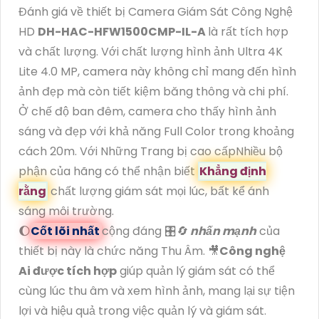
Đánh giá về thiết bị Camera Giám Sát Công Nghệ
HD
DH-HAC-HFW1500CMP-IL-A
là rất tích hợp
và chất lượng. Với chất lượng hình ảnh Ultra 4K
Lite 4.0 MP, camera này không chỉ mang đến hình
ảnh đẹp mà còn tiết kiệm băng thông và chi phí.
Ở chế độ ban đêm, camera cho thấy hình ảnh
sáng và đẹp với khả năng Full Color trong khoảng
cách 20m. Với Những Trang bị cao cấpNhiều bộ
phận của hãng có thể nhận biết
Khẳng định
rằng
chất lượng giám sát mọi lúc, bất kể ánh
sáng môi trường.
🌔
Cốt lõi nhất
cộng đáng 🎛
🔄
nhấn mạnh
của
thiết bị này là chức năng Thu Âm. 🎥
Công nghệ
Ai được tích hợp
giúp quản lý giám sát có thể
cùng lúc thu âm và xem hình ảnh, mang lại sự tiện
lợi và hiệu quả trong việc quản lý và giám sát.