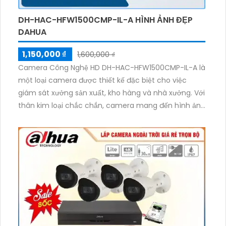
DH-HAC-HFW1500CMP-IL-A HÌNH ẢNH ĐẸP
DAHUA
1,150,000 ₫
1,600,000 ₫
Camera Công Nghệ HD DH-HAC-HFW1500CMP-IL-A là
một loại camera được thiết kế đặc biệt cho việc
giám sát xưởng sản xuất, kho hàng và nhà xưởng. Với
thân kim loại chắc chắn, camera mang đến hình ảnh
chất lượng cao lên đến 5.0 MP. Ngoài ra, nó còn có
khả năng kết nối nhanh với các trang bị AHD, CVI, TVI
và BCS HD với giá cả phải chăng.Đặc biệt, camera
này được trang bị công nghệ thu âm tốt nhất và có
khả năng giảm thiểu tối đa nhiễu hình ảnh. Với công
nghệ thiếu sáng Full Color, camera đảm bảo hiệu quả
cao khi sử dụng cho công trình ban đêm. Thêm vào
đó, công nghệ ban đêm có màu ban đêm giúp cho
camera hoạt động tốt trong mọi điều kiện ánh sáng