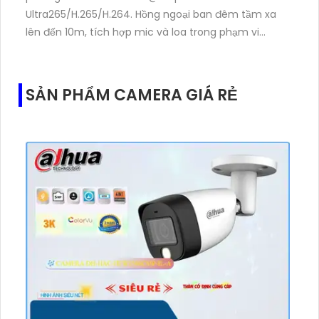
Ultra265/H.265/H.264. Hồng ngoại ban đêm tầm xa
lên đến 10m, tích hợp mic và loa trong phạm vi
3m.Hỗ trợ thẻ nhớ MicroSD tối đa 256GB
SẢN PHẨM CAMERA GIÁ RẺ