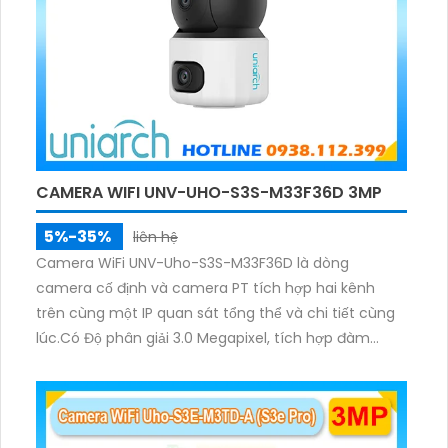
CAMERA WIFI UNV-UHO-S3S-M33F36D 3MP
5%-35%
liên hệ
Camera WiFi UNV-Uho-S3S-M33F36D là dòng
camera cố định và camera PT tích hợp hai kênh
trên cùng một IP quan sát tổng thể và chi tiết cùng
lúc.Có Độ phân giải 3.0 Megapixel, tích hợp đàm
thoại hai chiều. Hồng ngoại ban đêm và đèn ánh
sáng ấm lên đến 10m.