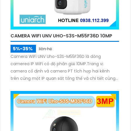
CAMERA WIFI UNV UHO-S3S-M55F36D 10MP
5%-35%
liên hệ
Camera WiFi UNV Uho-S3S-M55F36D là dòng
camerea IP WiFi có độ phân giải 10MP.Trang vị
camera cố định và camera PT tích hợp hai kênh
trên cùng một IP quan sát tổng thể và chi tiết cùng
lúc, hỗ trợ đàm thoại hai chiều cảnh báo âm thanh
ánh sáng. Kết hợp hồng ngoại và đèn ấm cho hình
ảnh có màu trong nhiều điều kiện khác nhau trong
phạm vi 3m.