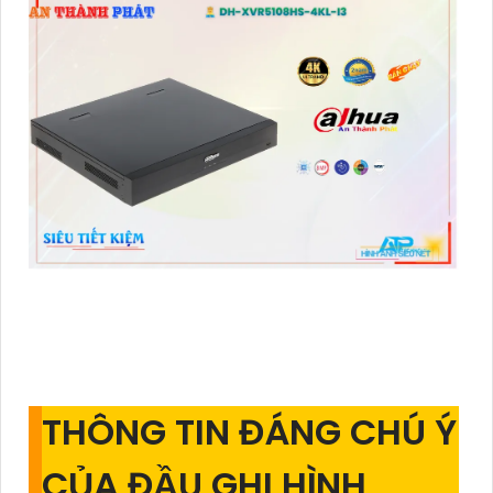
THÔNG TIN ĐÁNG CHÚ Ý
CỦA ĐẦU GHI HÌNH