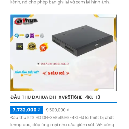
kênh, nó cho phép bạn ghi lại và xem lại hình ảnh
chất lượng cao. Bên cạnh đó, thiết bị còn được trang
bị công nghệ AHD, CVI, TVI, BCS để tương thích với
nhiều loại camera khác nhau. Hơn nữa, hệ thống này
ổn định và có khả năng tích hợp công nghệ AI báo
động thông minh, giúp hạn chế báo động giả. Bạn
cũng có thể thêm 4 camera IP hỗ trợ các chuẩn
nén video H.265+/H.265/H.264+/H.264, giúp tiết kiệm
dung lượng lưu trữ. Với sự kết hợp của các tính năng
nổi bật này, thiết bị ghi hình HD DH-XVR5104HS-4KL-I3
là một lựa chọn lý tưởng cho việc nâng cấp hệ thống
giám sát.
ĐẦU THU DAHUA DH-XVR5116HE-4KL-I3
7,732,000 ₫
9,500,000 ₫
Đầu thu KTS HD DH-XVR5116HE-4KL-I3 là thiết bị chất
lượng cao, đáp ứng mọi nhu cầu giám sát. Với công