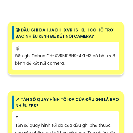
😓 ĐẦU GHI DAHUA DH-XVRHS-KL-I CÓ HỖ TRỢ
BAO NHIÊU KÊNH ĐỂ KẾT NỐI CAMERA?
🥇
Đầu ghi Dahua DH-XVR5108HS-4KL-I3 có hỗ trợ 8
kênh để kết nối camera.
📌 TẦN SỐ QUAY HÌNH TỐI ĐA CỦA ĐẦU GHI LÀ BAO
NHIÊU FPS?
🤵
Tần số quay hình tối đa của đầu ghi phụ thuộc
vào sản phẩm cụ thể bạn sử dụng. Tuy nhiên, đa