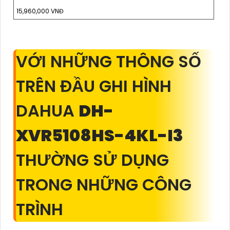
15,960,000 VNĐ
VỚI NHỮNG THÔNG SỐ
TRÊN ĐẦU GHI HÌNH
DAHUA
DH-
XVR5108HS-4KL-I3
THƯỜNG SỬ DỤNG
TRONG NHỮNG CÔNG
TRÌNH