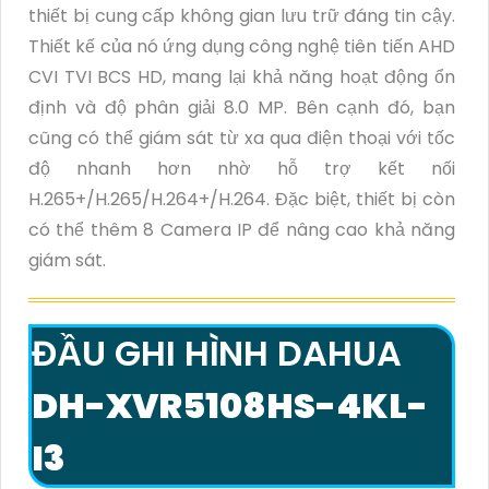
thiết bị cung cấp không gian lưu trữ đáng tin cậy.
Thiết kế của nó ứng dụng công nghệ tiên tiến AHD
CVI TVI BCS HD, mang lại khả năng hoạt động ổn
định và độ phân giải 8.0 MP. Bên cạnh đó, bạn
cũng có thể giám sát từ xa qua điện thoại với tốc
độ nhanh hơn nhờ hỗ trợ kết nối
H.265+/H.265/H.264+/H.264. Đặc biệt, thiết bị còn
có thể thêm 8 Camera IP để nâng cao khả năng
giám sát.
ĐẦU GHI HÌNH DAHUA
DH-XVR5108HS-4KL-
I3