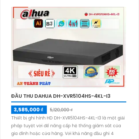
ràng ngay cả trong bóng tối. Với 1 HDD tích hợp, đầu
thu cho chất lượng hình ảnh 8.0 MP và tải hình ảnh
nhanh hơn từng trước. Sản phẩm hỗ trợ chuẩn nén
H.265+/H.265/H.264+/H.264 với khả năng mở rộng
thêm 16 Camera IP.
ĐẦU THU DAHUA DH-XVR5104HS-4KL-I3
3,585,000 ₫
5,120,000 ₫
Thiết bị ghi hình HD DH-XVR5104HS-4KL-I3 là một giải
pháp tuyệt vời để nâng cấp hệ thống giám sát của
gia đình hoặc cửa hàng. Với khả năng đầu ghi 4