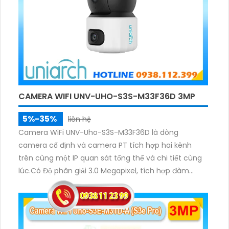
CAMERA WIFI UNV-UHO-S3S-M33F36D 3MP
5%-35%
liên hệ
Camera WiFi UNV-Uho-S3S-M33F36D là dòng
camera cố định và camera PT tích hợp hai kênh
trên cùng một IP quan sát tổng thể và chi tiết cùng
lúc.Có Độ phân giải 3.0 Megapixel, tích hợp đàm
thoại hai chiều. Hồng ngoại ban đêm và đèn ánh
sáng ấm lên đến 10m.