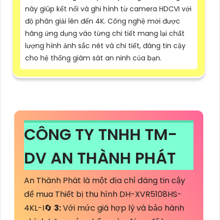
này giúp kết nối và ghi hình từ camera HDCVI với
độ phân giải lên đến 4K. Công nghệ mới được
hãng ứng dụng vào từng chi tiết mang lại chất
lượng hình ảnh sắc nét và chi tiết, đáng tin cậy
cho hệ thống giám sát an ninh của bạn.
CÔNG TY TNHH TM-
DV AN THÀNH PHÁT
An Thành Phát là một địa chỉ đáng tin cậy
để mua Thiết bị thu hình DH-XVR5108HS-
4KL-I🔄
3:
Với mức giá hợp lý và bảo hành