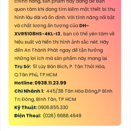
chính hãng, sản phẩm này đáng để bạn
quan tâm khi đang tìm kiếm một thiết bị thu
hình lâu dài và ổn định. Với tính năng nổi bật
và chất lượng ấn tượng của
DH-
XVR5108HS-4KL-I3
, bạn có thể yên tâm về
hiệu suất và hiển thị hình ảnh sắc nét. Hãy
đến An Thành Phát ngay để tận hưởng
những lợi ích mà sản phẩm này mang lại.
Trụ Sở:
51 Lũy Bán Bích, P. Tân Thới Hòa,
Q.Tân Phú, TP.HCM
Hotline: 0938.11.23.99
Chi Nhánh 1:
445/38 Tân Hòa Đông,P Bình
Trị Đông, Bình Tân, TP HCM
Kỹ Thuật:
0906.855.330
Điện Thoại:
(028) 6688.4949