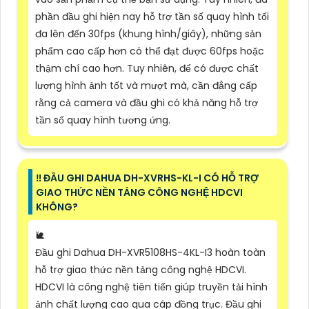
phần đầu ghi hiện nay hỗ trợ tần số quay hình tối
đa lên đến 30fps (khung hình/giây), những sản
phẩm cao cấp hơn có thể đạt được 60fps hoặc
thậm chí cao hơn. Tuy nhiên, để có được chất
lượng hình ảnh tốt và mượt mà, cần đẳng cấp
rằng cả camera và đầu ghi có khả năng hỗ trợ
tần số quay hình tương ứng.
‼️ ĐẦU GHI DAHUA DH-XVRHS-KL-I CÓ HỖ TRỢ
GIAO THỨC NỀN TẢNG CÔNG NGHỆ HDCVI
KHÔNG?
🐌
Đầu ghi Dahua DH-XVR5108HS-4KL-I3 hoàn toàn
hỗ trợ giao thức nền tảng công nghệ HDCVI.
HDCVI là công nghệ tiên tiến giúp truyền tải hình
ảnh chất lượng cao qua cáp đồng trục. Đầu ghi