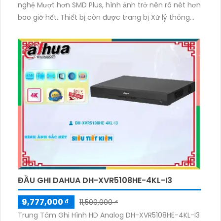
nghệ Mượt hơn SMD Plus, hình ảnh trở nên rõ nét hơn
bao giờ hết. Thiết bị còn được trang bị Xử lý thông
minh, đảm bảo hiệu suất hoạt động tốt. Điều hòa ánh
sáng ban đêm giúp xem được rõ ràng ngay cả trong
điều kiện thiếu sáng. Với 1 HDD, có thể giám sát sắc
nét lên đến 8.0 MP. Đặc biệt, thiết bị tiết kiệm 50%
dung lượng lưu trữ với công nghệ
H.265+/H.265/H.264+/H.264. Ghi hình sắc nét và hỗ
trợ thêm 16 Camera IP.
ĐẦU GHI DAHUA DH-XVR5108HE-4KL-I3
9,777,000 ₫
11,500,000 ₫
Trung Tâm Ghi Hình HD Analog DH-XVR5108HE-4KL-I3