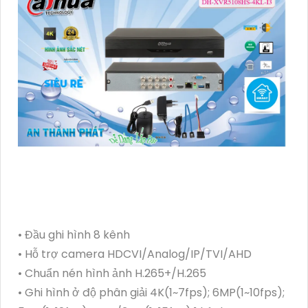
• Đầu ghi hình 8 kênh
• Hỗ trợ camera HDCVI/Analog/IP/TVI/AHD
• Chuẩn nén hình ảnh H.265+/H.265
• Ghi hình ở độ phân giải 4K(1~7fps); 6MP(1~10fps);