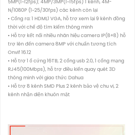
5MP(1~12fps); 4MP/3MP(1~15fps) 1 kênh, 4M-
N/1080P (1~25/30fps) các kênh còn lại
• Cổng ra: 1 HDMI,1 VGA, hỗ trợ xem lại 9 kênh đồng
thời với chế độ tìm kiếm thông minh
• Hỗ trợ kết nối nhiều nhãn hiệu camera IP(8+8) hỗ
trợ lên đến camera 8MP với chuẩn tương tích
Onvif 16.12
• Hỗ trợ 1 ổ cứng 16TB, 2 cổng usb 2.0, 1 cổng mạng
RJ45(100Mbps), hỗ trợ điều kiển quay quét 3D
thông minh với giao thức Dahua
• Hỗ trợ 8 kênh SMD Plus 2 kênh bảo vệ chu vi, 2
kênh nhận diện khuôn mặt