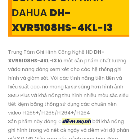
DAHUA
DH-
XVR5108HS-4KL-I3
Trung Tâm Ghi Hình Công Nghệ HD
DH-
XVR5108HS-4KL-I3
là một sản phẩm chất lượng
vàđa năng đáng xem xét cho các hệ thống ghi
hình và giám sát. Với các tính năng tiên tiến và
hiệu suất cao, nó mang lại sự sáng hơn hình ảnh
SMD Plus và khả năng thu hình nhiều màu sắc siêu
tiết kiệm băng thông sử dụng các chuẩn nén
video H.265+/H.265/H.264+/H.264
Sản phẩm này đáng ♢
điểm mạnh
bởi khả năng
ghi hình trong và nét cả ngày và đêm với độ phân
giải 8.0 MP. Việc xem các cảnh quan ban đêm