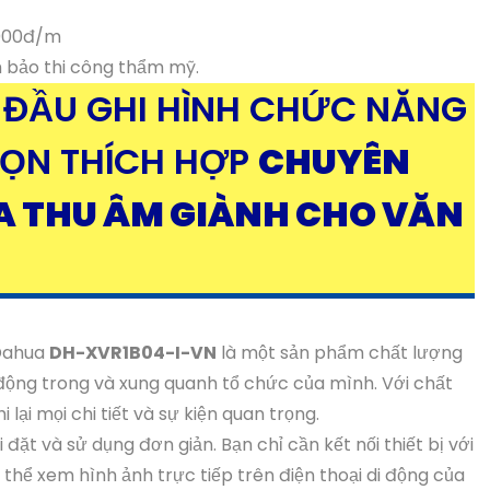
.000đ/m
m bảo thi công thẩm mỹ.
ĐẦU GHI HÌNH CHỨC NĂNG
HỌN THÍCH HỢP
CHUYÊN
A THU ÂM GIÀNH CHO VĂN
 Dahua
DH-XVR1B04-I-VN
là một sản phẩm chất lượng
 động trong và xung quanh tổ chức của mình. Với chất
lại mọi chi tiết và sự kiện quan trọng.
đặt và sử dụng đơn giản. Bạn chỉ cần kết nối thiết bị với
thể xem hình ảnh trực tiếp trên điện thoại di động của