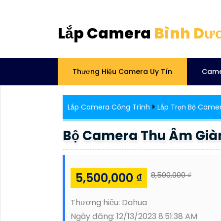
Lắp Camera
Bình Dư
Thương Hiệu Camera Uy Tín
Came
Lắp Camera Công Trình
Lắp Trọn Bộ Came
Bộ Camera Thu Âm Già
5,500,000 ₫
8,500,000 ₫
Thương hiệu:
Dahua
Ngày đăng:
12/13/2023 8:51:38 AM