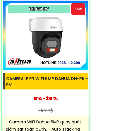
CAMERA IP PT WIFI 5MP DAHUA DH-P5I-
PV
5%-35%
liên hệ
- Camera WiFi Dahua 5MP quay quét
giám sát toàn cảnh. - Auto Tracking