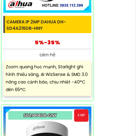
CAMERA IP 2MP DAHUA DH-
SD4A216DB-HNY
5%-35%
Liên hệ
Zoom quang học mạnh, Starlight ghi
hình thiếu sáng, AI WizSense & SMD 3.0
nâng cao cảnh báo, chịu nhiệt -40°C
đến 65°C.