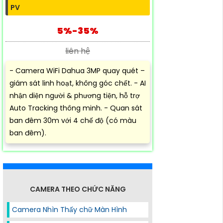
PV
5%-35%
liên hệ
- Camera WiFi Dahua 3MP quay quét –
giám sát linh hoạt, không góc chết. - AI
nhận diện người & phương tiện, hỗ trợ
Auto Tracking thông minh. - Quan sát
ban đêm 30m với 4 chế độ (có màu
ban đêm).
CAMERA THEO CHỨC NĂNG
Camera Nhìn Thấy chữ Màn Hình