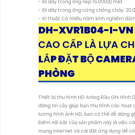
- Đi dây trong ống nẹp 15.000đ/mét
- Đi dây trong ống cứng chống cháy: 20
- Kĩ thuật Có nhiều năm kinh nghiệm đả
DH-XVR1B04-I-VN
CAO CẤP LÀ LỰA C
LẮP ĐẶT BỘ CAMER
PHÒNG
Thiết bị thu hình HD Anlog Đầu Ghi Hình
đáng tin cậy giúp bạn thu hình các hoạt
lượng hình ảnh HD, bạn có thể dễ dàng ghi 
Điểm nổi bật của sản phẩm này là việc cài 
mạng Internet và cài đặt ứng dụng để có 