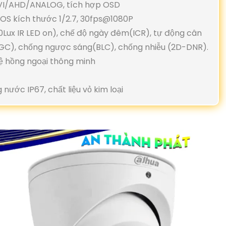
TVI/AHD/ANALOG, tích hợp OSD
MOS kích thước 1/2.7, 30fps@1080P
(0Lux IR LED on), chế độ ngày đêm(ICR), tự động cân
GC), chống ngược sáng(BLC), chống nhiễu (2D-DNR).
ệ hồng ngoại thông minh
nước IP67, chất liệu vỏ kim loại