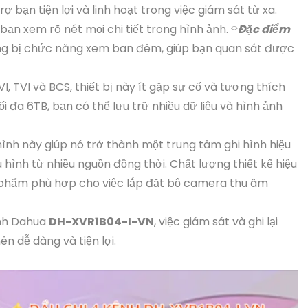
 bạn tiện lợi và linh hoạt trong việc giám sát từ xa.
 bạn xem rõ nét mọi chi tiết trong hình ảnh. ⌔
Đặc điểm
g bị chức năng xem ban đêm, giúp bạn quan sát được
, TVI và BCS, thiết bị này ít gặp sự cố và tương thích
ối đa 6TB, bạn có thể lưu trữ nhiều dữ liệu và hình ảnh
i hình này giúp nó trở thành một trung tâm ghi hình hiệu
u hình từ nhiều nguồn đồng thời. Chất lượng thiết kế hiệu
n phẩm phù hợp cho việc lắp đặt bộ camera thu âm
ình Dahua
DH-XVR1B04-I-VN
, việc giám sát và ghi lại
n dễ dàng và tiện lợi.