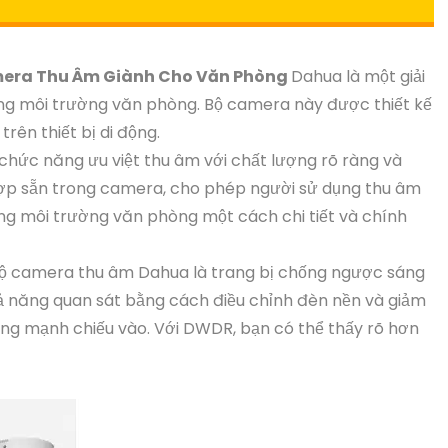
mera Thu Âm Giành Cho Văn Phòng
Dahua là một giải
ong môi trường văn phòng. Bộ camera này được thiết kế
rên thiết bị di động.
hức năng ưu việt thu âm với chất lượng rõ ràng và
ợp sẵn trong camera, cho phép người sử dụng thu âm
ong môi trường văn phòng một cách chi tiết và chính
bộ camera thu âm Dahua là trang bị chống ngược sáng
 năng quan sát bằng cách điều chỉnh đèn nền và giảm
 sáng mạnh chiếu vào. Với DWDR, bạn có thể thấy rõ hơn