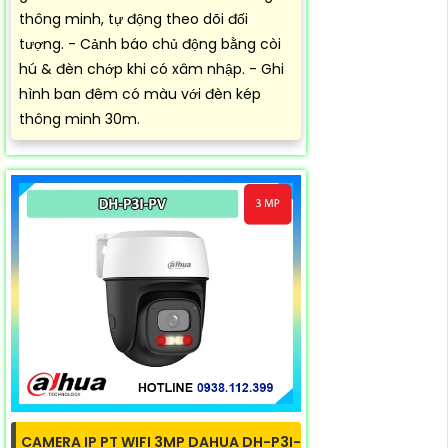
thông minh, tự động theo dõi đối
tượng. - Cảnh báo chủ động bằng còi
hú & đèn chớp khi có xâm nhập. - Ghi
hình ban đêm có màu với đèn kép
thông minh 30m.
CAMERA IP PT WIFI 3MP DAHUA DH-P3I-