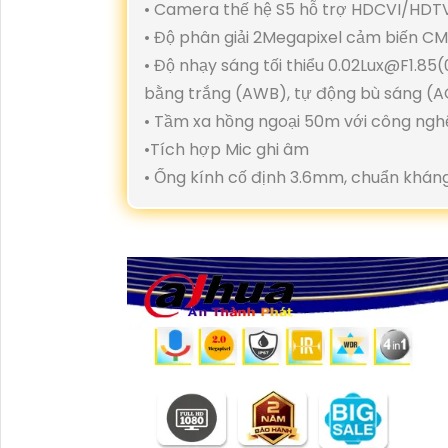
• Camera thế hệ S5 hỗ trợ HDCVI/HD
• Độ phân giải 2Megapixel cảm biến C
• Độ nhạy sáng tối thiểu 0.02Lux@F1.85
bằng trắng (AWB), tự động bù sáng (A
• Tầm xa hồng ngoại 50m với công ngh
•Tích hợp Mic ghi âm
• Ống kính cố định 3.6mm, chuẩn kháng 