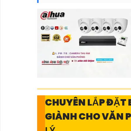
CHUYÊN LẮP ĐẶT
GIÀNH CHO VĂN
LÝ