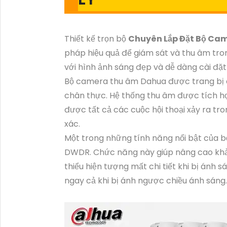
Thiết kế trọn bộ
Chuyên Lắp Đặt Bộ Ca
pháp hiệu quả để giám sát và thu âm tr
với hình ảnh sáng đẹp và dễ dàng cài đặt t
Bộ camera thu âm Dahua được trang bị c
chân thực. Hệ thống thu âm được tích h
được tất cả các cuộc hội thoại xảy ra tr
xác.
Một trong những tính năng nổi bật của 
DWDR. Chức năng này giúp nâng cao khả
thiểu hiện tượng mất chi tiết khi bị ánh
ngay cả khi bị ánh ngược chiều ánh sáng.