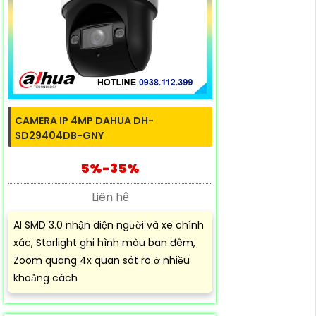
CAMERA IP 4MP DAHUA DH-
SD29404DB-GNY
5%-35%
Liên hệ
AI SMD 3.0 nhận diện người và xe chính
xác, Starlight ghi hình màu ban đêm,
Zoom quang 4x quan sát rõ ở nhiều
khoảng cách