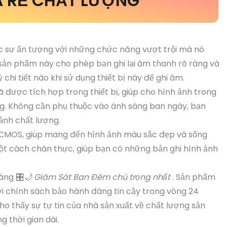
IÁ RẺ CHẤT LƯỢNG
c sự ấn tượng với những chức năng vượt trội mà nó
 sản phẩm này cho phép bạn ghi lại âm thanh rõ ràng và
chi tiết nào khi sử dụng thiết bị này để ghi âm.
được tích hợp trong thiết bị, giúp cho hình ảnh trong
àng. Không cần phụ thuộc vào ánh sáng ban ngày, bạn
 ảnh chất lượng.
CMOS, giúp mang đến hình ảnh màu sắc đẹp và sống
ột cách chân thực, giúp bạn có những bản ghi hình ảnh
áng 🎛
🌙 Giám Sát Ban Đêm chú trọng nhất
. Sản phẩm
i chính sách bảo hành đáng tin cậy trong vòng 24
ho thấy sự tự tin của nhà sản xuất về chất lượng sản
 thời gian dài.