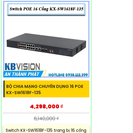
BỘ CHIA MẠNG CHUYÊN DỤNG 16 POE
KX-SW1618F-135
4,298,000 ₫
6,140,000 ₫
Switch KX-SW1618F-135 trang bị 16 cổng