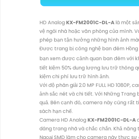
HD Analog
KX-FM2001C-DL-A
là một s
vệ ngôi nhà hoặc văn phòng của mình. V
phép bạn tận hưởng những hình ảnh màu 
Được trang bị công nghệ ban đêm Hồng
bạn xem được cảnh quan ban đêm với kh
tiết kiệm 50% dung lượng lưu trữ thông q
kiệm chi phí lưu trữ hình ảnh.
Với độ phân giải 2.0 MP FULL HD 1080P, 
ảnh sắc nét và chi tiết. Với Những Trang
quả. Bên cạnh đó, camera này cũng rất ti
sách hạn chế.
Camera HD Analog
KX-FM2001C-DL-A
dáng trang nhã và chắc chắn. Khả năng 
Ngoại SMD làm cho camera này thực sự