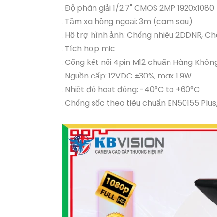
. Độ phân giải 1/2.7" CMOS 2MP 1920x1080 
. Tầm xa hồng ngoại: 3m (cam sau)
. Hỗ trợ hình ảnh: Chống nhiễu 2DDNR, 
. Tích hợp mic
. Cổng kết nối 4pin M12 chuẩn Hàng Khôn
. Nguồn cấp: 12VDC ±30%, max 1.9W
. Nhiệt độ hoạt động: -40°C to +60°C
. Chống sốc theo tiêu chuẩn EN50155 Plus