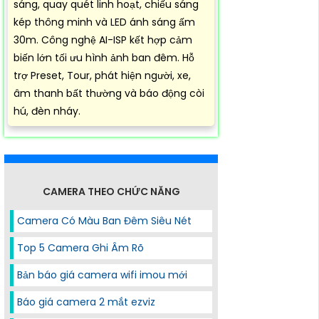
sáng, quay quét linh hoạt, chiếu sáng
kép thông minh và LED ánh sáng ấm
30m. Công nghệ AI-ISP kết hợp cảm
biến lớn tối ưu hình ảnh ban đêm. Hỗ
trợ Preset, Tour, phát hiện người, xe,
âm thanh bất thường và báo động còi
hú, đèn nháy.
CAMERA THEO CHỨC NĂNG
Camera Có Màu Ban Đêm Siêu Nét
Top 5 Camera Ghi Âm Rõ
Bản báo giá camera wifi imou mới
Báo giá camera 2 mắt ezviz