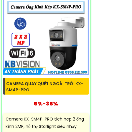
CAMERA QUAY QUÉT NGOÀI TRỜI KX-
SM4P-PRO
5%-35%
Camera KX-SM4P-PRO tích hợp 2 ống
kính 2MP, hỗ trợ Starlight siêu nhạy