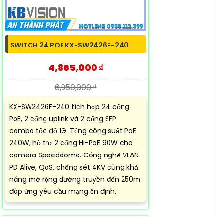
SWITCH 24 POE KX-SW2426F-240
4,865,000 ₫
6,950,000 ₫
KX-SW2426F-240 tích hợp 24 cổng
PoE, 2 cổng uplink và 2 cổng SFP
combo tốc độ 1G. Tổng công suất PoE
240W, hỗ trợ 2 cổng Hi-PoE 90W cho
camera Speeddome. Công nghệ VLAN,
PD Alive, QoS, chống sét 4KV cùng khả
năng mở rộng đường truyền đến 250m
đáp ứng yêu cầu mạng ổn định.