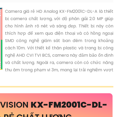
Camera giá rẻ HD Analog KX-FM2001C-DL-A là thiết
bị camera chất lượng, với độ phân giải 2.0 MP giúp
cho hình ảnh rõ nét và sáng đẹp. Thiết bị này còn
thích hợp để xem qua điện thoại và có hồng ngoại
SMD công nghệ giám sát ban đêm trong khoảng
cách 10m. Với thiết kế thân plastic và trang bị công
nghệ AHD CVI TVI BCS, camera này đảm bảo ổn định
và chất lượng. Ngoài ra, camera còn có chức năng
thu âm trong phạm vi 3m, mang lại trải nghiệm vượt
BVISION
KX-FM2001C-DL-