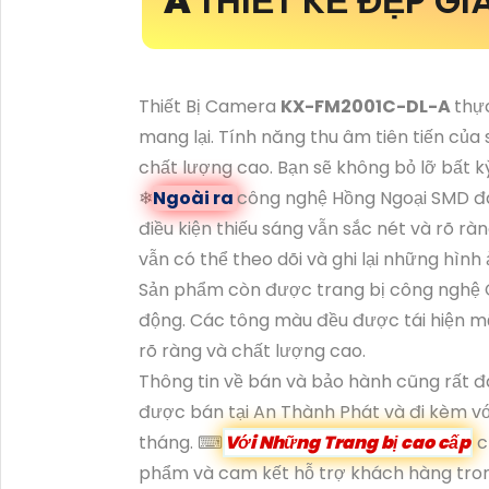
A
THIẾT KẾ ĐẸP G
Thiết Bị Camera
KX-FM2001C-DL-A
thự
mang lại. Tính năng thu âm tiên tiến của
chất lượng cao. Bạn sẽ không bỏ lỡ bất kỳ 
❄
Ngoài ra
công nghệ Hồng Ngoại SMD đã 
điều kiện thiếu sáng vẫn sắc nét và rõ r
vẫn có thể theo dõi và ghi lại những hình
Sản phẩm còn được trang bị công nghệ 
động. Các tông màu đều được tái hiện m
rõ ràng và chất lượng cao.
Thông tin về bán và bảo hành cũng rất đ
được bán tại An Thành Phát và đi kèm vớ
tháng. ⌨
Với Những Trang bị cao cấp
c
phẩm và cam kết hỗ trợ khách hàng trong