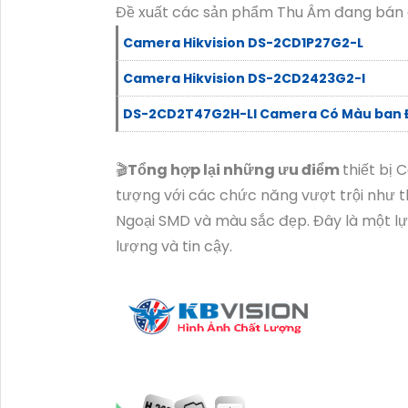
Đề xuất các sản phẩm Thu Âm đang bán
Camera Hikvision DS-2CD1P27G2-L
Camera Hikvision DS-2CD2423G2-I
DS-2CD2T47G2H-LI Camera Có Màu ban
🎬
Tổng hợp lại những ưu điểm
thiết bị
tượng với các chức năng vượt trội như th
Ngoại SMD và màu sắc đẹp. Đây là một lự
lượng và tin cậy.