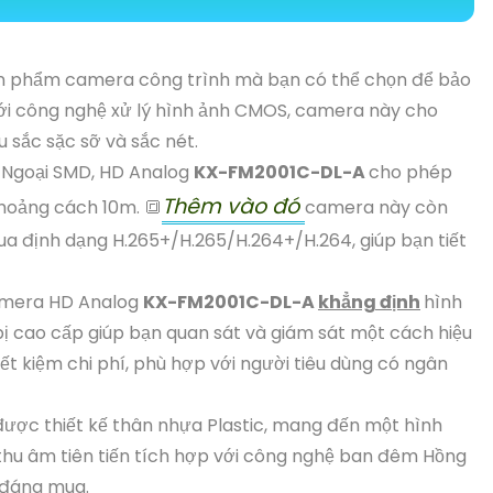
ản phẩm camera công trình mà bạn có thể chọn để bảo
ới công nghệ xử lý hình ảnh CMOS, camera này cho
sắc sặc sỡ và sắc nét.
 Ngoại SMD, HD Analog
KX-FM2001C-DL-A
cho phép
Thêm vào đó
oảng cách 10m. 🔳
camera này còn
ua định dạng H.265+/H.265/H.264+/H.264, giúp bạn tiết
camera HD Analog
KX-FM2001C-DL-A
khẳng định
hình
 bị cao cấp giúp bạn quan sát và giám sát một cách hiệu
ết kiệm chi phí, phù hợp với người tiêu dùng có ngân
được thiết kế thân nhựa Plastic, mang đến một hình
thu âm tiên tiến tích hợp với công nghệ ban đêm Hồng
 đáng mua.