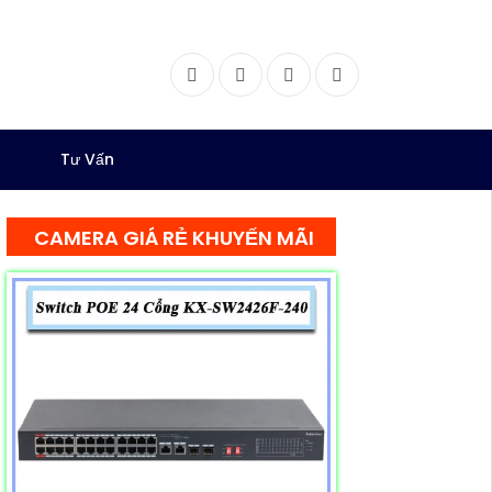
Facebook
Twitter
Instagram
Dribbble
Tư Vấn
CAMERA GIÁ RẺ KHUYẾN MÃI