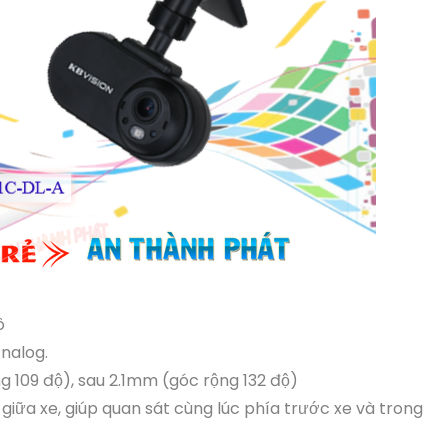
ô
Analog.
ng 109 độ), sau 2.1mm (góc rộng 132 độ)
m giữa xe, giúp quan sát cùng lúc phía trước xe và trong