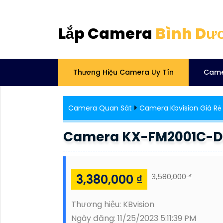
Lắp Camera
Bình Dư
Thương Hiệu Camera Uy Tín
Came
Camera Quan Sát
Camera Kbvision Giá Rẻ
Camera KX-FM2001C-DL
3,380,000 ₫
3,580,000 ₫
Thương hiệu:
KBvision
Ngày đăng:
11/25/2023 5:11:39 PM