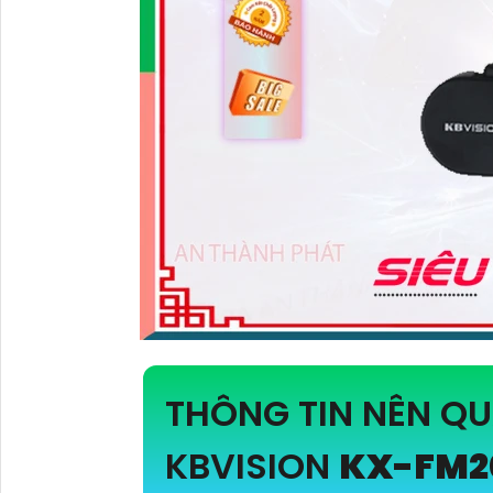
THÔNG TIN NÊN Q
KBVISION
KX-FM2