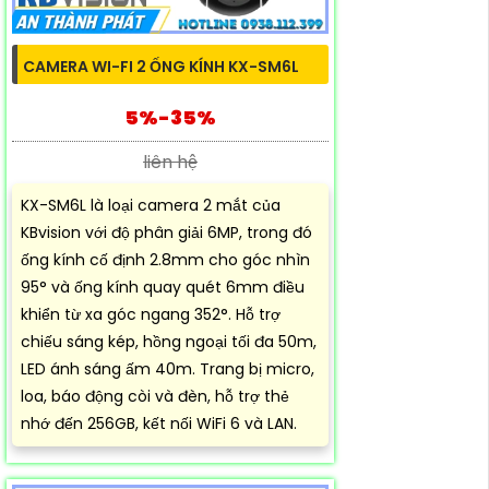
CAMERA WI-FI 2 ỐNG KÍNH KX-SM6L
5%-35%
liên hệ
KX-SM6L là loại camera 2 mắt của
KBvision với độ phân giải 6MP, trong đó
ống kính cố định 2.8mm cho góc nhìn
95° và ống kính quay quét 6mm điều
khiển từ xa góc ngang 352°. Hỗ trợ
chiếu sáng kép, hồng ngoại tối đa 50m,
LED ánh sáng ấm 40m. Trang bị micro,
loa, báo động còi và đèn, hỗ trợ thẻ
nhớ đến 256GB, kết nối WiFi 6 và LAN.