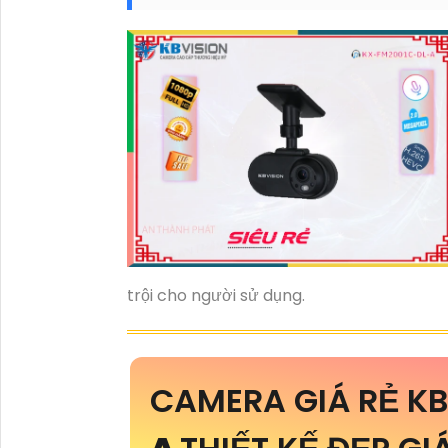
trội cho người sử dụng.
CAMERA GIÁ RẺ K