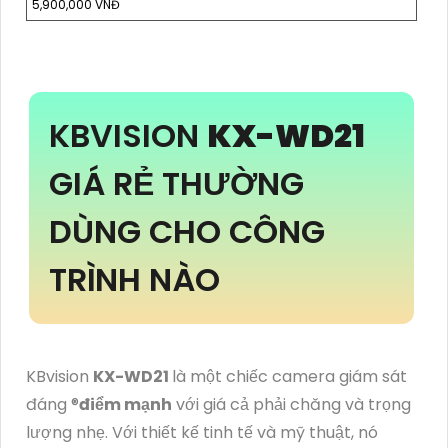
5,900,000 VNĐ
KBVISION
KX-WD21
GIÁ RẺ THƯỜNG
DÙNG CHO CÔNG
TRÌNH NÀO
KBvision
KX-WD21
là một chiếc camera giám sát
đáng ®️
điểm mạnh
với giá cả phải chăng và trọng
lượng nhẹ. Với thiết kế tinh tế và mỹ thuật, nó