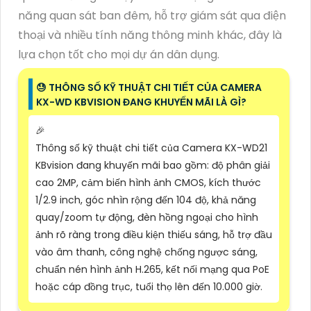
năng quan sát ban đêm, hỗ trợ giám sát qua điện
thoại và nhiều tính năng thông minh khác, đây là
lựa chọn tốt cho mọi dự án dân dụng.
😓 THÔNG SỐ KỸ THUẬT CHI TIẾT CỦA CAMERA
KX-WD KBVISION ĐANG KHUYẾN MÃI LÀ GÌ?
️🎉
Thông số kỹ thuật chi tiết của Camera KX-WD21
KBvision đang khuyến mãi bao gồm: độ phân giải
cao 2MP, cảm biến hình ảnh CMOS, kích thước
1/2.9 inch, góc nhìn rộng đến 104 độ, khả năng
quay/zoom tự động, đèn hồng ngoại cho hình
ảnh rõ ràng trong điều kiện thiếu sáng, hỗ trợ đầu
vào âm thanh, công nghệ chống ngược sáng,
chuẩn nén hình ảnh H.265, kết nối mạng qua PoE
hoặc cáp đồng trục, tuổi thọ lên đến 10.000 giờ.