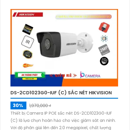
phí cho hệ thống lớn. Thiết bị được thiết kế với 16
kênh ghi hình và hổ trợ 4 ổ cứng, cho phép thu hình
chất lượng cao. Ngoài ra, thiết bị cũng có khả năng
cấp nguồn qua RJ45 và hỗ trợ eSATA cho việc mở
rộng lưu trữ.
DS-2CD1023G0-IUF (C) SẮC NÉT HIKVISION
30%
1,970,000 ₫
Thiết bị Camera IP POE sắc nét DS-2CD1023G0-IUF
(C) là lựa chọn hoàn hảo cho việc giám sát an ninh.
Với độ phân giải lên đến 2.0 megapixel, chất lượng