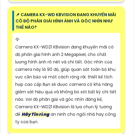
📌 CAMERA KX-WD KBVISION ĐANG KHUYẾN MÃI
CÓ ĐỘ PHÂN GIẢI HÌNH ẢNH VÀ GÓC NHÌN NHƯ
THẾ NÀO?
🦅
Camera KX-WD21 KBvision đang khuyến mãi có
độ phân giải hình ảnh 2 Megapixel, cho chất
lượng hình ảnh rõ nét và chi tiết. Góc nhìn của
camera này là 90 độ, giúp quan sát toàn bộ khu
vực cần bảo vệ một cách rộng rãi. thiết kế tích
hợp cao cấp Bạn sẽ được camera có khả năng
giám sát hiệu quả và không bỏ sót bất kỳ chi tiết
nào. Với độ phân giải và góc nhìn đáng kể,
Camera KX-WD21 KBvision là lựa chọn lý tưởng
để
Hãy Tin rằng
an ninh cho ngôi nhà hay công
ty của bạn.