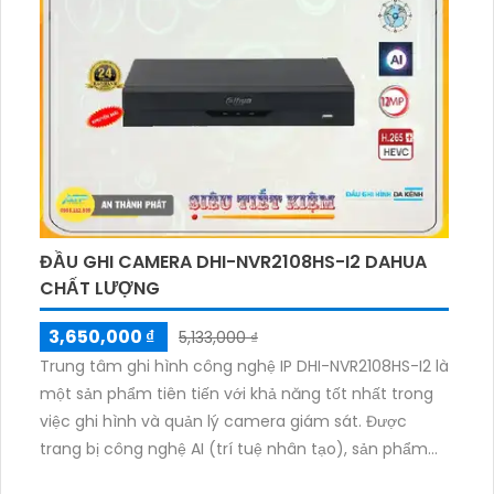
thiếu sáng Full Color 30m, cho phép quan sát rõ ràng
trong điều kiện thiếu sáng. Chip hình ảnh chuyên
dụng giám sát phù hợp, đảm bảo chất lượng hình
ảnh tốt mọi lúc, kể cả ban đêm.
ĐẦU GHI CAMERA DHI-NVR2108HS-I2 DAHUA
CHẤT LƯỢNG
3,650,000 ₫
5,133,000 ₫
Trung tâm ghi hình công nghệ IP DHI-NVR2108HS-I2 là
một sản phẩm tiên tiến với khả năng tốt nhất trong
việc ghi hình và quản lý camera giám sát. Được
trang bị công nghệ AI (trí tuệ nhân tạo), sản phẩm
này mang lại khả năng phân loại, nhận diện và theo