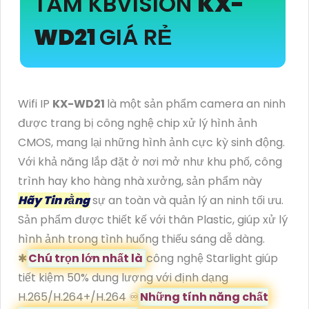
TÂM KBVISION
KX-
WD21
GIÁ RẺ
Wifi IP
KX-WD21
là một sản phẩm camera an ninh
được trang bị công nghệ chip xử lý hình ảnh
CMOS, mang lại những hình ảnh cực kỳ sinh động.
Với khả năng lắp đặt ở nơi mở như khu phố, công
trình hay kho hàng nhà xưởng, sản phẩm này
Hãy Tin rằng
sự an toàn và quản lý an ninh tối ưu.
Sản phẩm được thiết kế với thân Plastic, giúp xử lý
hình ảnh trong tình huống thiếu sáng dễ dàng.
✱
Chú trọn lớn nhất là
công nghệ Starlight giúp
tiết kiệm 50% dung lượng với định dạng
H.265/H.264+/H.264 ♾
Những tính năng chất