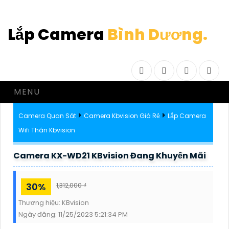
Lắp Camera
Bình Dương.
Facebook
Twitter
Instagram
Drib
MENU
Camera Quan Sát
Camera Kbvision Giá Rẻ
Lắp Camera
Wifi Thân Kbvision
Camera KX-WD21 KBvision Đang Khuyến Mãi
30%
1,312,000 ₫
Thương hiệu:
KBvision
Ngày đăng:
11/25/2023 5:21:34 PM