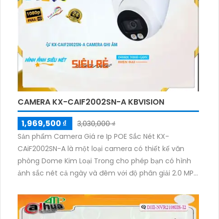
CAMERA KX-CAIF2002SN-A KBVISION
1,969,500 ₫
3,030,000 ₫
Sản phẩm Camera Giá re Ip POE Sắc Nét KX-
CAiF2002SN-A là một loại camera có thiết kế văn
phòng Dome Kim Loại Trong cho phép bạn có hình
ảnh sắc nét cả ngày và đêm với độ phân giải 2.0 MP.
Sản phẩm sử dụng công nghệ tiên tiến IP POE, giúp
đảm bảo chất lượng hình ảnh sáng đẹp và trung
thực. Điểm đặc biệt của camera này là công nghệ