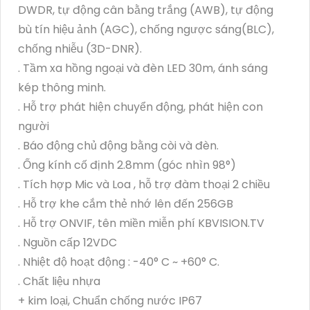
DWDR, tự động cân bằng trắng (AWB), tự động
bù tín hiệu ảnh (AGC), chống ngược sáng(BLC),
chống nhiễu (3D-DNR).
. Tầm xa hồng ngoại và đèn LED 30m, ánh sáng
kép thông minh.
. Hỗ trợ phát hiện chuyển động, phát hiện con
người
. Báo động chủ động bằng còi và đèn.
. Ống kính cố định 2.8mm (góc nhìn 98°)
. Tích hợp Mic và Loa , hỗ trợ đàm thoại 2 chiều
. Hỗ trợ khe cắm thẻ nhớ lên đến 256GB
. Hỗ trợ ONVIF, tên miền miễn phí KBVISION.TV
. Nguồn cấp 12VDC
. Nhiệt độ hoạt động : -40° C ~ +60° C.
. Chất liệu nhựa
+ kim loại, Chuẩn chống nước IP67