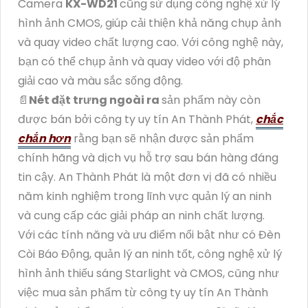
Camera
KX-WD21
cũng sử dụng công nghệ xử lý
hình ảnh CMOS, giúp cải thiện khả năng chụp ảnh
và quay video chất lượng cao. Với công nghệ này,
bạn có thể chụp ảnh và quay video với độ phân
giải cao và màu sắc sống động.
📄
Nét đặt trưng ngoài ra
sản phẩm này còn
được bán bởi công ty uy tín An Thành Phát,
chắc
chắn hơn
rằng bạn sẽ nhận được sản phẩm
chính hãng và dịch vụ hỗ trợ sau bán hàng đáng
tin cậy. An Thành Phát là một đơn vị đã có nhiều
năm kinh nghiệm trong lĩnh vực quản lý an ninh
và cung cấp các giải pháp an ninh chất lượng.
Với các tính năng và ưu điểm nổi bật như có Đèn
Còi Báo Động, quản lý an ninh tốt, công nghệ xử lý
hình ảnh thiếu sáng Starlight và CMOS, cũng như
việc mua sản phẩm từ công ty uy tín An Thành