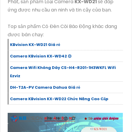
Phát, sản phẩm Loại Camera
KX-WD21
sẽ đáp
ứng được nhu cầu an ninh và tin cậy của bạn.
Top sản phẩm Có Ðèn Còi Báo Động khác đang
được bán chạy:
KBvision KX-WD21 Giá rẻ
Camera KBvision KX-WD42 ۞
Camera Wifi Không Dây CS-H4-R201-1H3WKFL Wifi
Ezviz
DH-T2A-PV Camera Dahua Giá rẻ
Camera KBvision KX-WD22 Chức Năng Cao Cấp