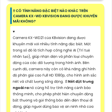
‼️ CÓ TÍNH NĂNG ĐẶC BIỆT NÀO KHÁC TRÊN
CAMERA KX-WD KBVISION ĐANG ĐƯỢC KHUYẾN
MÃI KHÔNG?
♥️
Camera KX-WD21 của KBvision đang được
khuyến mãi với nhiều tính năng đặc biệt. Một
trong số đó là tích hợp công nghệ AI (Trí tuệ
nhân tạo), giúp nhận diện và phân loại chuyển
động của các đối tượng trong hình ảnh. Bên
cạnh đó, camera này còn có khả năng ghi hình
độ phân giải cao Full HD 1080p, cho hình ảnh sắc
nét và chất lượng sống động. 📄
Nét đặt trưng
ngoài ra
nó cũng hỗ trợ tính năng cảnh báo
thông minh, cho phép phát hiện chuyển động
bất thường và gửi thông báo đến điện thoại di
động, giúp người dùng bảo vệ an ninh nhà cửa