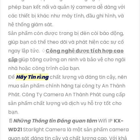
phép bạn kết nối và quản lý camera dễ dàng với
các thiết bị khác như máy tính, đầu ghi hình, và
hệ thống giám sát.
Sản phẩm còn được trang bị đèn còi báo động,
giúp bạn có thể theo dõi và phát hiện các sự cố
ngay lập tức. ♢
Công nghệ được tích hợp cao
cấp
giúp tăng cường an ninh và bảo vệ cho ngôi
nhà hoặc công trình của bạn.
Để
Hãy Tin rằng
chất lượng và đáng tin cậy, nên
mua sản phẩm chính hãng tại công ty An Thành
Phát. Công Ty Camera An Thành Phát cung cấp
sản phẩm chất lượng và dịch vụ hỗ trợ tốt cho
bạn.
📄
Những Thông tin Đáng quan tâm
Wifi IP
KX-
WD21
Starlight Camera là một sản phẩm camera
quan sát đáng tin cậy và chất lượng cao. Với khả