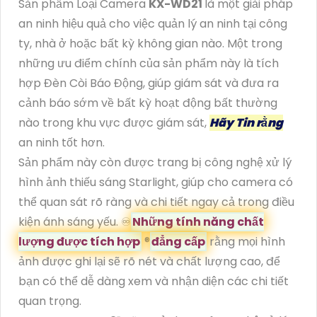
Sản phẩm Loại Camera
KX-WD21
là một giải pháp
an ninh hiệu quả cho việc quản lý an ninh tại công
ty, nhà ở hoặc bất kỳ không gian nào. Một trong
những ưu điểm chính của sản phẩm này là tích
hợp Đèn Còi Báo Động, giúp giám sát và đưa ra
cảnh báo sớm về bất kỳ hoạt động bất thường
nào trong khu vực được giám sát,
Hãy Tin rằng
an ninh tốt hơn.
Sản phẩm này còn được trang bị công nghệ xử lý
hình ảnh thiếu sáng Starlight, giúp cho camera có
thể quan sát rõ ràng và chi tiết ngay cả trong điều
kiện ánh sáng yếu. ♾
Những tính năng chất
lượng được tích hợp
®️
đẳng cấp
rằng mọi hình
ảnh được ghi lại sẽ rõ nét và chất lượng cao, để
bạn có thể dễ dàng xem và nhận diện các chi tiết
quan trọng.