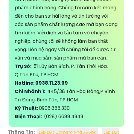
phẩm chính hãng. Chúng tôi cam kết mang
đến cho bạn sự hài lòng và tin tưởng với
các sản phẩm chất lượng cao mà bạn đang
tìm kiếm. Với dịch vụ tận tâm và chuyên
nghiệp, chúng tôi sẽ không làm bạn thất
vọng. Liên hệ ngay với chúng tôi để được tư
vấn và mua sắm sản phẩm mà bạn cần.
Trụ Sở:
51 Lũy Bán Bích, P. Tân Thới Hòa,
Q.Tân Phú, TP.HCM
Hotline: 0938.11.23.99
Chi Nhánh 1:
445/38 Tân Hòa Đông,P Bình
Trị Đông, Bình Tân, TP HCM
Kỹ Thuật:
0906.855.330
Điện Thoại:
(028) 6688.4949
Thông Tin:
Lắp Đặt Camera Nhà Xưởng
Lắp Đặt