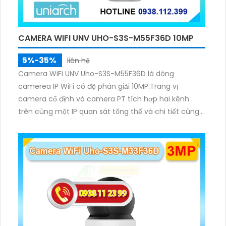
CAMERA WIFI UNV UHO-S3S-M55F36D 10MP
5%-35%
liên hệ
Camera WiFi UNV Uho-S3S-M55F36D là dòng
camerea IP WiFi có độ phân giải 10MP.Trang vị
camera cố định và camera PT tích hợp hai kênh
trên cùng một IP quan sát tổng thể và chi tiết cùng
lúc, hỗ trợ đàm thoại hai chiều cảnh báo âm thanh
ánh sáng. Kết hợp hồng ngoại và đèn ấm cho hình
ảnh có màu trong nhiều điều kiện khác nhau trong
phạm vi 3m.