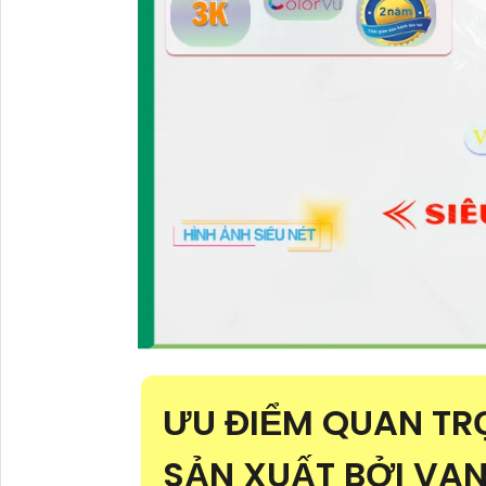
ƯU ĐIỂM QUAN T
SẢN XUẤT BỞI VA