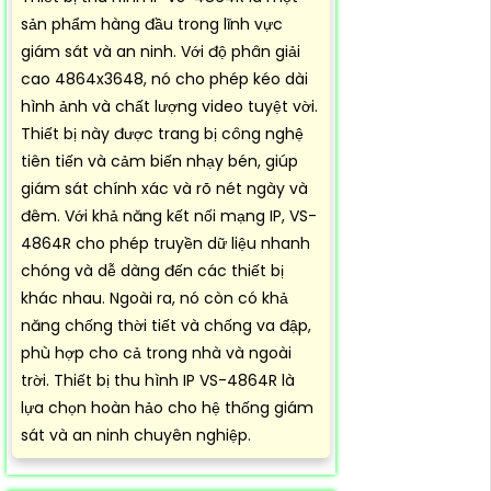
sản phẩm hàng đầu trong lĩnh vực
giám sát và an ninh. Với độ phân giải
cao 4864x3648, nó cho phép kéo dài
hình ảnh và chất lượng video tuyệt vời.
Thiết bị này được trang bị công nghệ
tiên tiến và cảm biến nhạy bén, giúp
giám sát chính xác và rõ nét ngày và
đêm. Với khả năng kết nối mạng IP, VS-
4864R cho phép truyền dữ liệu nhanh
chóng và dễ dàng đến các thiết bị
khác nhau. Ngoài ra, nó còn có khả
năng chống thời tiết và chống va đập,
phù hợp cho cả trong nhà và ngoài
trời. Thiết bị thu hình IP VS-4864R là
lựa chọn hoàn hảo cho hệ thống giám
sát và an ninh chuyên nghiệp.