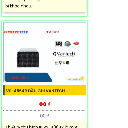
bị khác nhau.
VS-4864R ĐẦU GHI VANTECH
00 ₫
00 ₫
Thiết bị thu hình IP VS-4864R là một