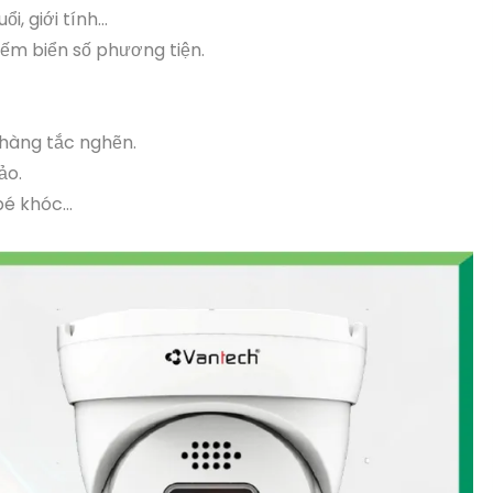
, giới tính...
iếm biển số phương tiện.
 hàng tắc nghẽn.
ảo.
 bé khóc…