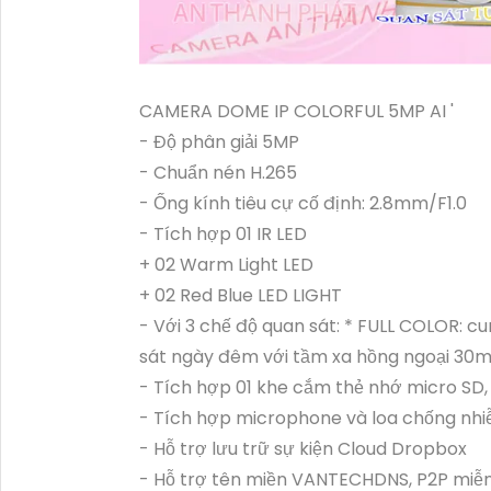
CAMERA DOME IP COLORFUL 5MP AI '
- Độ phân giải 5MP
- Chuẩn nén H.265
- Ống kính tiêu cự cố định: 2.8mm/F1.0
- Tích hợp 01 IR LED
+ 02 Warm Light LED
+ 02 Red Blue LED LIGHT
- Với 3 chế độ quan sát: * FULL COLOR: 
sát ngày đêm với tầm xa hồng ngoại 30m *
- Tích hợp 01 khe cắm thẻ nhớ micro SD,
- Tích hợp microphone và loa chống nhi
- Hỗ trợ lưu trữ sự kiện Cloud Dropbox
- Hỗ trợ tên miền VANTECHDNS, P2P miễn