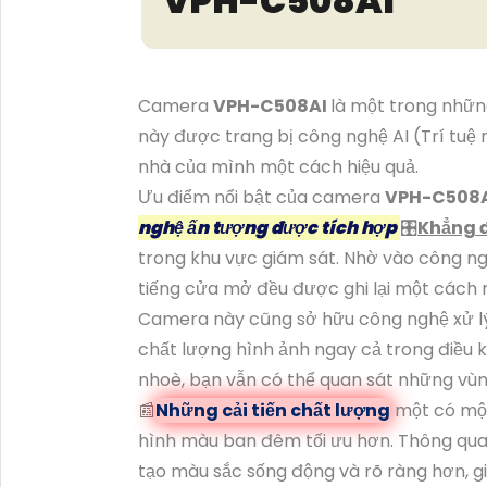
VPH-C508AI
Camera
VPH-C508AI
là một trong nhữn
này được trang bị công nghệ AI (Trí tuệ
nhà của mình một cách hiệu quả.
Ưu điểm nổi bật của camera
VPH-C508
nghệ ấn tượng được tích hợp
🎛
Khẳng đ
trong khu vực giám sát. Nhờ vào công nghệ
tiếng cửa mở đều được ghi lại một cách 
Camera này cũng sở hữu công nghệ xử lý 
chất lượng hình ảnh ngay cả trong điều 
nhoè, bạn vẫn có thể quan sát những vùng
📰
Những cải tiến chất lượng
một có một
hình màu ban đêm tối ưu hơn. Thông qua 
tạo màu sắc sống động và rõ ràng hơn, g