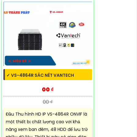
✓ VS-4864R SẮC NÉT VANTECH
00 ₫
00 ₫
Đầu Thu hình HD IP VS-4864R ONVIF là
một thiết bị chất lượng cao với khả
năng xem ban đêm, 48 HDD để lưu trữ
nhiều dữ liệu. Thiết bị này có giao diện