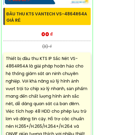
ĐẦU THU KTS VANTECH VS-4864R64A
GIÁ RẺ
00 ₫
00 ₫
Thiết bị đầu thu KTS IP Sắc Nét VS-
4864R64A là giải pháp hoàn hảo cho
hệ thống giám sát an ninh chuyên
nghiệp. Với khả năng xử lý hình ảnh
vượt trội từ chip xử lý nhanh, sản phẩm
mang đến chất lượng hình ảnh sắc
nét, dễ dàng quan sát cả ban đêm.
Việc tích hợp 48 HDD cho phép lưu trữ
lớn và đáng tin cậy. Hỗ trợ các chuẩn
nén H.265+/H.265/H.264+/H.264 và
ONVIF giúp tương thích với nhiều thiết