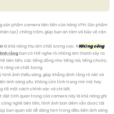
g sản phẩm camera tiên tiến của hãng VPH. Sản phẩm
 nhân tạo) chống trộm, giúp bạn an tâm và bảo vệ căn
AI
là khả năng thu âm chất lượng cao. ❈
Những công
ịnh rằng
bạn có thể nghe rõ những âm thanh xảy ra
 tiên tiến, các tiếng động như tiếng nói, tiếng chước,
rõ ràng và chất lượng.
hình ảnh thiếu sáng, giúp Khẳng định rằng rõ nét và
kiện ánh sáng yếu. Không còn tình trạng mờ mịt hay
 tối một cách chính xác và chi tiết.
 đặt tính quan trọng của camera này là khả năng ghi
công nghệ tiên tiến, hình ảnh ban đêm vẫn được tái
iúp bạn quan sát dễ dàng hơn trong điều kiện ánh sáng