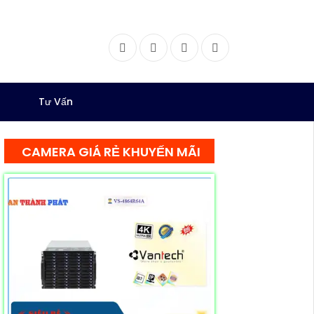
Facebook
Twitter
Instagram
Dribbble
Tư Vấn
CAMERA GIÁ RẺ KHUYẾN MÃI