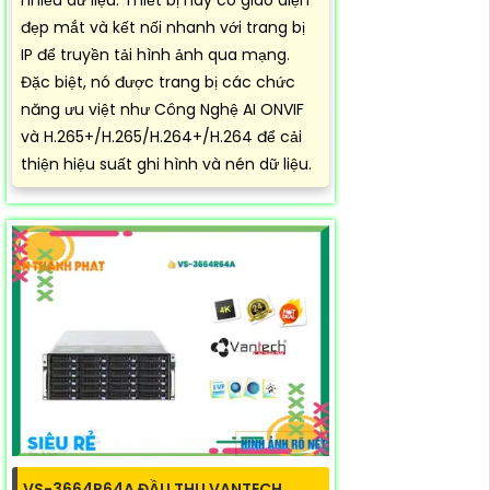
đẹp mắt và kết nối nhanh với trang bị
IP để truyền tải hình ảnh qua mạng.
Đặc biệt, nó được trang bị các chức
năng ưu việt như Công Nghệ AI ONVIF
và H.265+/H.265/H.264+/H.264 để cải
thiện hiệu suất ghi hình và nén dữ liệu.
VS-3664R64A ĐẦU THU VANTECH