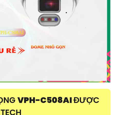
RỌNG
VPH-C508AI
ĐƯỢC
NTECH