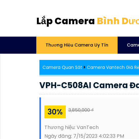
Lắp Camera
Bình Dư
Thương Hiệu Camera Uy Tín
Came
Camera Quan Sát
Camera Vantech Giá R
VPH-C508AI Camera Đa
30%
3,850,000 ₫
Thương hiệu:
VanTech
Ngày đăng:
7/15/2023 4:02:33 PM