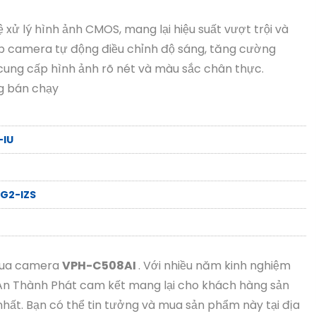
xử lý hình ảnh CMOS, mang lại hiệu suất vượt trội và
úp camera tự động điều chỉnh độ sáng, tăng cường
cung cấp hình ảnh rõ nét và màu sắc chân thực.
g bán chạy
-IU
G2-IZS
 mua camera
VPH-C508AI
. Với nhiều năm kinh nghiệm
h, An Thành Phát cam kết mang lại cho khách hàng sản
hất. Bạn có thể tin tưởng và mua sản phẩm này tại địa