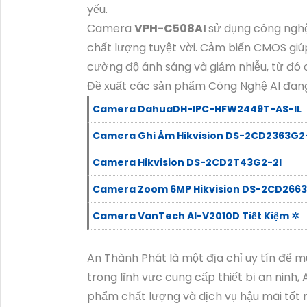
yếu.
Camera
VPH-C508AI
sử dụng công nghệ 
chất lượng tuyệt vời. Cảm biến CMOS gi
cường độ ánh sáng và giảm nhiễu, từ đó 
Đề xuất các sản phẩm Công Nghệ AI đan
Camera DahuaDH-IPC-HFW2449T-AS-IL
Camera Ghi Âm Hikvision DS-2CD2363G2
Camera Hikvision DS-2CD2T43G2-2I
Camera Zoom 6MP Hikvision DS-2CD2663
Camera VanTech AI-V2010D Tiết Kiệm ✲
An Thành Phát là một địa chỉ uy tín để
trong lĩnh vực cung cấp thiết bị an nin
phẩm chất lượng và dịch vụ hậu mãi tốt n