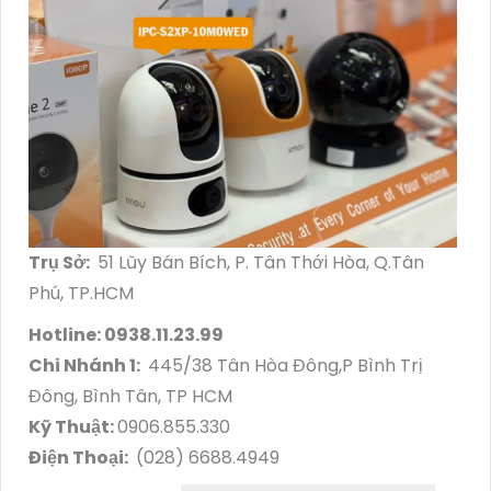
Trụ Sở:
51 Lũy Bán Bích, P. Tân Thới Hòa, Q.Tân
Phú, TP.HCM
Hotline: 0938.11.23.99
Chi Nhánh 1:
445/38 Tân Hòa Đông,P Bình Trị
Đông, Bình Tân, TP HCM
Kỹ Thuật:
0906.855.330
Điện Thoại:
(028) 6688.4949