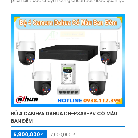
phân biệt các chuyển động chuẩn sát được quản lý
tập trung bởi đầu ghi hình IP WiFi
BỘ 4 CAMERA DAHUA DH-P3AS-PV CÓ MÀU
BAN ĐÊM
5,900,000 ₫
7,000,000 ₫