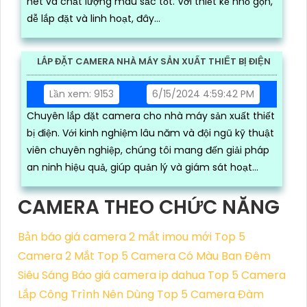
nét và chất lượng màu sắc tốt. Với thiết kế nhỏ gọn,
dễ lắp đặt và linh hoạt, đây...
LẮP ĐẶT CAMERA NHÀ MÁY SẢN XUẤT THIẾT BỊ ĐIỆN
Lần xem: 9153
6/15/2024 4:59:42 PM
Chuyên lắp đặt camera cho nhà máy sản xuất thiết
bị điện. Với kinh nghiệm lâu năm và đội ngũ kỹ thuật
viên chuyên nghiệp, chúng tôi mang đến giải pháp
an ninh hiệu quả, giúp quản lý và giám sát hoạt
động sản xuất một cách chặt chẽ
CAMERA THEO CHỨC NĂNG
Bản báo giá camera 2 mắt imou mới
Top 5
Camera 2 Mắt
Top 5 Camera Có Màu Ban Đêm
Siêu Sáng
Báo giá camera ip dahua
Top 5 Camera
Lắp Công Trình Nên Dùng
Top 5 Camera Đàm