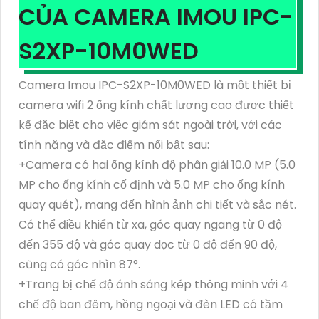
CỦA CAMERA IMOU IPC-
S2XP-10M0WED
Camera Imou IPC-S2XP-10M0WED là một thiết bị
camera wifi 2 ống kính chất lượng cao được thiết
kế đặc biệt cho việc giám sát ngoài trời, với các
tính năng và đặc điểm nổi bật sau:
+Camera có hai ống kính độ phân giải 10.0 MP (5.0
MP cho ống kính cố định và 5.0 MP cho ống kính
quay quét), mang đến hình ảnh chi tiết và sắc nét.
Có thể điều khiển từ xa, góc quay ngang từ 0 độ
đến 355 độ và góc quay dọc từ 0 độ đến 90 độ,
cũng có góc nhìn 87°.
+Trang bị chế độ ánh sáng kép thông minh với 4
chế độ ban đêm, hồng ngoại và đèn LED có tầm