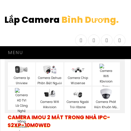
Lắp Camera
Bình Dương.
Facebook
Twitter
Instagram
Drib
MENU
Camera Ip
Camera Dahua
Camera Chip
Uniview
Phân Biệt Người
Wizsense
Camera Wifi
Camera Ngoài
Camera Phát
Camera Wifi 360
Hikvision
Trời Kbone
Hiện Khuôn Mặt
Kbvision
Kbvision
CAMERA IMOU 2 MẮT TRONG NHÀ IPC-
S2XP-10M0WED