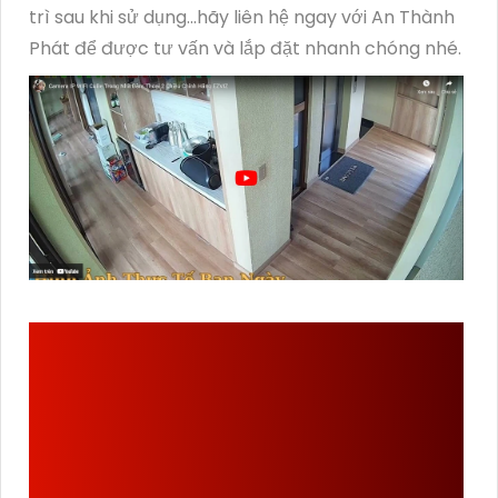
trì sau khi sử dụng...hãy liên hệ ngay với An Thành
Phát để được tư vấn và lắp đặt nhanh chóng nhé.
AN THÀNH PHÁT LÀ ĐƠN
VỊ LẮP CAMERA IPC-
S2XP-10M0WED GIÁ RẺ,