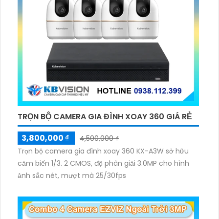
TRỌN BỘ CAMERA GIA ĐÌNH XOAY 360 GIÁ RẺ
3,800,000 ₫
4,500,000 ₫
Trọn bộ camera gia đình xoay 360 KX-A3W sở hữu
cảm biến 1/3. 2 CMOS, độ phân giải 3.0MP cho hình
ảnh sắc nét, mượt mà 25/30fps