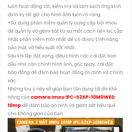
luôn hoạt động tốt, kiểm tra và làm sạch ống kính
định kỳ để giữ cho hình ảnh luôn rõ ràng.
+Sử dụng phần mềm quản lý cung cấp bởi Imou
để quản lý và giám sát từ xa một cách tiện lợi, cập
nhật phần mềm mới nhất để có được tính năng
bảo mật và hiệu suất tốt nhất.
Sau khi lắp đặt xong, điều chỉnh các cài đặt ban
đầu như cân chỉnh hình ảnh, góc quay, cài đặt
báo động để đảm bảo hoạt động ổn định và chính
xác.
Những lưu ý này sẽ giúp bạn tận dụng tối đa khả
năng của
camera Imou IPC-S2XP-10M0WED
10mp
để đảm bảo an ninh và giám sát hiệu quả
cho không gian của bạn.