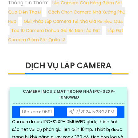
Thông Tin Thêm:
Lắp Camera Cửa Hàng Giám Sát
Qua Điện Thoại
Cách Chọn Camera Nhà Xưởng Phù
Hợp
Giải Pháp Lắp Camera Tại Nhà Giá Rẻ Hiệu Quả
Top 10 Camera Dahua Giá Rẻ Nên Lắp Đặt
Lắp Đặt
Camera Giám Sát Quận 12
DỊCH VỤ LẮP CAMERA
CAMERA IMOU 2 MẮT TRONG NHÀ IPC-S2XP-
10M0WED
Lần xem: 9691
6/17/2024 5:28:22 PM
Camera Imou IPC-S2XP-10M0WED ghi lại hình ảnh
sắc nét với độ phân giải lên đến 10mp. Thiết bị được
trang bị khả năng quay xoay 360 độ, tích hợp loa và