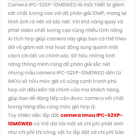
Camera IPC-S2XP-10M0WED là một thiết bị giám
sát chất lượng cao với độ phân giải 10MP, mang lại
hình ảnh rõ nét và sắc nét. Với khả năng quay và
phát video chất lượng cao cùng nhiều tính năng
AI tích hợp giúp camera này giúp bạn có thể theo
dõi và giám sát mọi hoạt động xung quanh một
cách chi tiết và chính xác. Sở hữu những tính
năng thông minh cùng độ phân giải sắc nét
nhưng mẫu camera IPC-S2XP-10M0WED đến từ
IMOU sở hữu mức giá vô cùng cạnh tranh phù
hợp với điều kiện tài chính của mọi khách hàng,
giúp bạn dễ dàng tiếp cận được camera với chất
lượng hàng đầu cùng mức giá hợp lý.
Tuy nhiên việc lắp đặt
camera Imou IPC-S2XP-
10M0WED
có thể đòi hỏi một số chi phí phát sinh
như chi phí thi công, vật tư lắp đặt và chi phí bảo