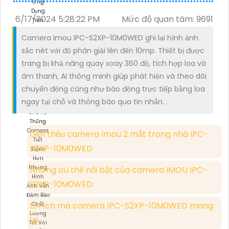
6/17/2024 5:28:22 PM
Mức độ quan tâm: 9691
Camera Imou IPC-S2XP-10M0WED ghi lại hình ảnh
sắc nét với độ phân giải lên đến 10mp. Thiết bị được
trang bị khả năng quay xoay 360 độ, tích hợp loa và
âm thanh, AI thông minh giúp phát hiện và theo dõi
chuyển động cũng như báo động trực tiếp bằng loa
ngay tại chỗ và thông báo qua tin nhắn. .
Giới thệu camera Imou 2 mắt trong nhà IPC-
S2XP-10M0WED
Những ưu thế nổi bật của camera IMOU IPC-
S2XP-10M0WED
Lợi ích mà camera IPC-S2XP-10M0WED mang
lại