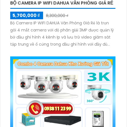
BỘ CAMERA IP WIFI DAHUA VĂN PHÒNG GIÁ RẺ
5,700,000 ₫
8,300,000 ₫
Bộ Camera IP WIFI DAHUA Văn Phòng Giá Rẻ là trọn
gói 4 mắt camera với độ phân giải 3MP được quản lý
bở đầu ghi hình 4 kênh Ip và lưu trữ video giám sát
tập trung về ổ cứng trong đầu ghi hình với đầy đủ
các chưc năng như AI Phát hiện chuyển động, đàm
thoại âm thanh 2 chiều và giám sát có màu vào ban
đêm