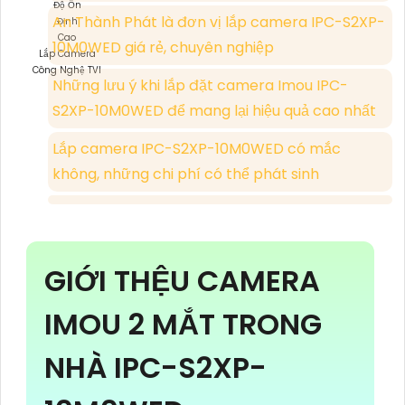
An Thành Phát là đơn vị lắp camera IPC-S2XP-
10M0WED giá rẻ, chuyên nghiệp
Lắp Camera
Công Nghệ TVI
Những lưu ý khi lắp đặt camera Imou IPC-
S2XP-10M0WED để mang lại hiệu quả cao nhất
Lắp camera IPC-S2XP-10M0WED có mắc
không, những chi phí có thể phát sinh
GIỚI THỆU CAMERA
IMOU 2 MẮT TRONG
NHÀ IPC-S2XP-