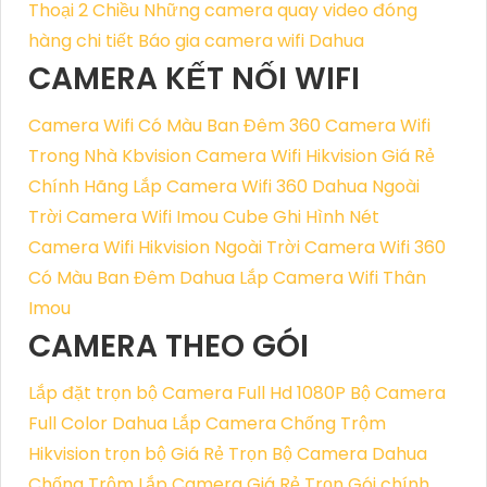
Thoại 2 Chiều
Những camera quay video đóng
hàng chi tiết
Báo gia camera wifi Dahua
CAMERA KẾT NỐI WIFI
Camera Wifi Có Màu Ban Đêm 360
Camera Wifi
Trong Nhà Kbvision
Camera Wifi Hikvision Giá Rẻ
Chính Hãng
Lắp Camera Wifi 360 Dahua Ngoài
Trời
Camera Wifi Imou Cube Ghi Hình Nét
Camera Wifi Hikvision Ngoài Trời
Camera Wifi 360
Có Màu Ban Đêm Dahua
Lắp Camera Wifi Thân
Imou
CAMERA THEO GÓI
Lắp đặt trọn bộ Camera Full Hd 1080P
Bộ Camera
Full Color Dahua
Lắp Camera Chống Trộm
Hikvision trọn bộ Giá Rẻ
Trọn Bộ Camera Dahua
Chống Trộm
Lắp Camera Giá Rẻ Trọn Gói chính