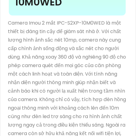
10M0WED
Camera Imou 2 mắt IPC-S2XP-10M0WED là một
thiết bị đáng tin cậy để giám sát nhà ở. Với chất
lượng hình ảnh sắc nét 10mp, camera này cung
cấp chình ảnh sống động và sắc nét cho người
dùng. Khả năng xoay 360 độ và nghiêng 90 độ cho
phép camera quét đến mọi góc của căn phòng
một cách linh hoạt và toàn diện. Với tính năng
nhận diện người thông minh giúp nhận biết và
cảnh báo khi có người lạ xuất hiện trong tầm nhìn
của camera. Không chỉ có vậy, tích hợp đèn hồng
ngoại thông minh với khoảng cách lên đến 10m
cũng như đèn led trợ sáng cho ra hình ảnh chất
lượng ngay cả trong điều kiện thiếu sáng. Ngoài ra
camera còn sở hữu khả năng kết nối wifi tiện lợi,