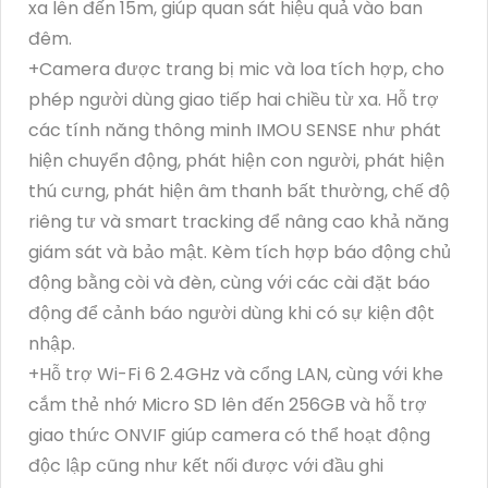
xa lên đến 15m, giúp quan sát hiệu quả vào ban
đêm.
+Camera được trang bị mic và loa tích hợp, cho
phép người dùng giao tiếp hai chiều từ xa. Hỗ trợ
các tính năng thông minh IMOU SENSE như phát
hiện chuyển động, phát hiện con người, phát hiện
thú cưng, phát hiện âm thanh bất thường, chế độ
riêng tư và smart tracking để nâng cao khả năng
giám sát và bảo mật. Kèm tích hợp báo động chủ
động bằng còi và đèn, cùng với các cài đặt báo
động để cảnh báo người dùng khi có sự kiện đột
nhập.
+Hỗ trợ Wi-Fi 6 2.4GHz và cổng LAN, cùng với khe
cắm thẻ nhớ Micro SD lên đến 256GB và hỗ trợ
giao thức ONVIF giúp camera có thể hoạt động
độc lập cũng như kết nối được với đầu ghi