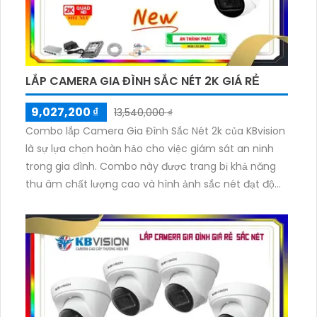
LẮP CAMERA GIA ĐÌNH SẮC NÉT 2K GIÁ RẺ
9,027,200 ₫
13,540,000 ₫
Combo lắp Camera Gia Đình Sắc Nét 2k của KBvision
là sự lựa chọn hoàn hảo cho việc giám sát an ninh
trong gia đình. Combo này được trang bị khả năng
thu âm chất lượng cao và hình ảnh sắc nét đạt độ
phân giải 2k, mang lại trải nghiệm giám sát tuyệt vời