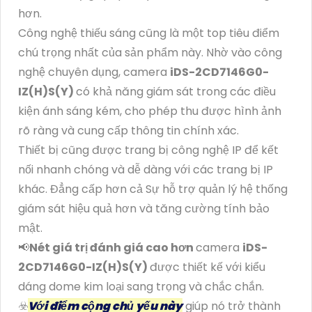
hơn.
Công nghệ thiếu sáng cũng là một top tiêu điểm
chú trọng nhất của sản phẩm này. Nhờ vào công
nghệ chuyên dụng, camera
iDS-2CD7146G0-
IZ(H)S(Y)
có khả năng giám sát trong các điều
kiện ánh sáng kém, cho phép thu được hình ảnh
rõ ràng và cung cấp thông tin chính xác.
Thiết bị cũng được trang bị công nghệ IP để kết
nối nhanh chóng và dễ dàng với các trang bị IP
khác. Đẳng cấp hơn cả Sự hỗ trợ quản lý hệ thống
giám sát hiệu quả hơn và tăng cường tính bảo
mật.
📢
Nét giá trị đánh giá cao hơn
camera
iDS-
2CD7146G0-IZ(H)S(Y)
được thiết kế với kiểu
dáng dome kim loại sang trọng và chắc chắn.
☣️
Với điểm cộng chủ yếu này
giúp nó trở thành