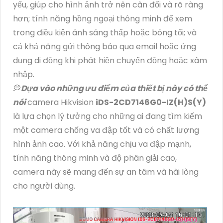
yếu, giúp cho hình ảnh trở nên cân đối và rõ ràng
hơn; tính năng hồng ngoại thông minh để xem
trong điều kiện ánh sáng thấp hoặc bóng tối; và
cả khả năng gửi thông báo qua email hoặc ứng
dụng di động khi phát hiện chuyển động hoặc xâm
nhập.
💭
Dựa vào những ưu điểm của thiết bị này có thể
nói
camera Hikvision
iDS-2CD7146G0-IZ(H)S(Y)
là lựa chọn lý tưởng cho những ai đang tìm kiếm
một camera chống va đập tốt và có chất lượng
hình ảnh cao. Với khả năng chịu va đập mạnh,
tính năng thông minh và độ phân giải cao,
camera này sẽ mang đến sự an tâm và hài lòng
cho người dùng.