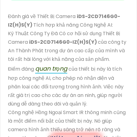
Đánh giá về Thiết Bị Camera
iDS-2CD7146G0-
IZ(H)S(Y)
Tích hợp khả năng Công Nghệ AI:
Kỹ Thuật Công Ty Đã Có cơ hội sử dụng Thiết Bị
Camera
iDS-2CD7146G0-IZ(H)S(Y)
của công ty
An Thành Phát trong dự án cao cấp của mình và
tôi rất hài lòng với khả năng của sản phẩm.
quan trọng
Điểm đáng
của thiết bị này là tích
hợp công nghệ AI, cho phép nó nhận diện và
phân loại các đối tượng trong hình ảnh. Việc này
rất giá trị cao cho các dự án an ninh, giúp người
dùng dễ dàng theo dõi và quản lý.
Công nghệ Hồng Ngoại Smart IR thông minh cũng
là một điểm nổi bật của thiết bị này. Nó giúp
camera hình ảnh thiếu sáng trở nên rõ ràng và