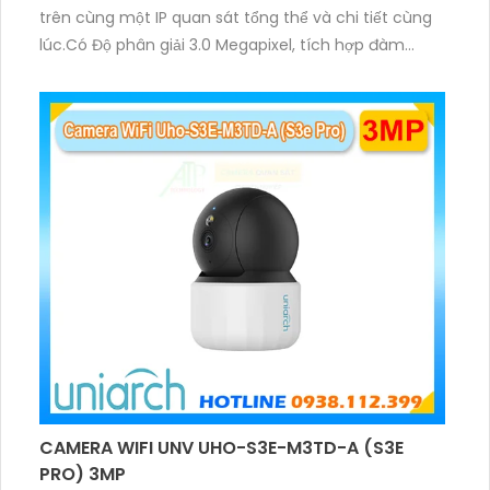
trên cùng một IP quan sát tổng thể và chi tiết cùng
lúc.Có Độ phân giải 3.0 Megapixel, tích hợp đàm
thoại hai chiều. Hồng ngoại ban đêm và đèn ánh
sáng ấm lên đến 10m.
CAMERA WIFI UNV UHO-S3E-M3TD-A (S3E
PRO) 3MP