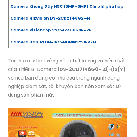
Camera Không Dây H9C (5MP+5MP) Chi phí phù hợp
Camera Hikvision DS-2CD2T46G2-4I
Camera Visioncop VSC-IPA0650R-PF
Camera Dahua DH-IPC-HDBW3231FP-M
Tôi thực sự tin tưởng vào chất lượng và hiệu suất
của Thiết Bị Camera
iDS-2CD7146G0-IZ(H)S(Y)
và nếu bạn đang có nhu cầu trong ngành công
nghiệp giám sát, tôi khuyên bạn nên xem xét sử
dụng sản phẩm này.