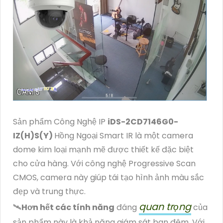
Sản phẩm Công Nghệ IP
iDS-2CD7146G0-
IZ(H)S(Y)
Hồng Ngoại Smart IR là một camera
dome kim loại mạnh mẽ được thiết kế đặc biệt
cho cửa hàng. Với công nghệ Progressive Scan
CMOS, camera này giúp tái tạo hình ảnh màu sắc
đẹp và trung thực.
quan trọng
🛰
Hơn hết các tính năng
đáng
của
sản phẩm này là khả năng giám sát ban đêm. Với