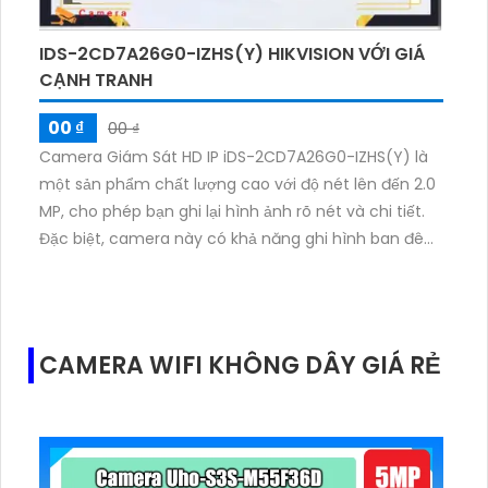
IDS-2CD7A26G0-IZHS(Y) HIKVISION VỚI GIÁ
CẠNH TRANH
00 ₫
00 ₫
Camera Giám Sát HD IP iDS-2CD7A26G0-IZHS(Y) là
một sản phẩm chất lượng cao với độ nét lên đến 2.0
MP, cho phép bạn ghi lại hình ảnh rõ nét và chi tiết.
Đặc biệt, camera này có khả năng ghi hình ban đêm
với hình ảnh sáng đẹp nhờ công nghệ Hồng Ngoại có
tầm xa lên đến 10m.Camera này thích hợp để sử
dụng cho các công trình lớn như xưởng sản xuất, kho
hàng, nhà xưởng với khả năng phát hiện chuyển
CAMERA WIFI KHÔNG DÂY GIÁ RẺ
động và ghi hình sử dụng công nghệ Hồng Ngoại
SMD. Với thiết kế thân kim loại bền bỉ, camera này có
khả năng chịu được điều kiện môi trường khắc
nghiệt.Điều đặc biệt của camera này là tích hợp
công nghệ AI, cho phép nhận dạng và phân tích hình