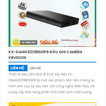
Ethernet. Sản phẩm này rất lý tưởng để sử dụng
trong các hệ thống giám sát an ninh, nơi cần ghi lại
các sự kiện chính xác và chi tiết.
KX-DAI4K8208EN3P8 ĐẦU GHI CAMERA
KBVISION
LIÊN HỆ
LIÊN HỆ
Thiết bị Đầu Ghi Hình IP POE Sắc Nét KX-
DAi4K8208EN3P8 là một sản phẩm tiên tiến mang lại
hình ảnh cực kỳ sắc nét. Với công nghệ SMD Plus, nó
cung cấp khả năng phân tích hình ảnh chất lượng
cao. Sản phẩm được trang bị khả năng quan sát ban
đêm hiệu quả nhờ vào công nghệ tiên tiến. Với 2 HDD