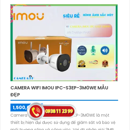
truyền tải hình ảnh qua mạng. Chức năng báo động
chuyển động giúp phát hiện và cảnh báo về sự xâm
nhập, đảm bảo an ninh tốt hơn. Thiết bị cũng hỗ trợ
kết nối eSATA, mang lại sự linh hoạt và tiện lợi cho
người dùng.
CAMERA WIFI IMOU IPC-S3EP-3M0WE MẪU
ĐẸP
1,500,000 ₫
1,800,000 ₫
Camera quan sát Wifi IP IPC-S3EP-3M0WE là một
thiết bị hiện đại được sử dụng để giám sát và bảo vệ
môi trường sống và công việc. Với độ phân giải 3MP,