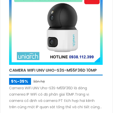
ảnh một cách thông minh và chính xác. Điều này
làm cho camera iDS-2CD7A26G0-IZHS(Y) trở thành
lựa chọn lý tưởng cho các công trình cao cấp và
yêu cầu an ninh cao.
CAMERA WIFI UNV UHO-S3S-M55F36D 10MP
5%-35%
liên hệ
Camera WiFi UNV Uho-S3S-M55F36D là dòng
camerea IP WiFi có độ phân giải 10MP.Trang vị
camera cố định và camera PT tích hợp hai kênh
trên cùng một IP quan sát tổng thể và chi tiết cùng