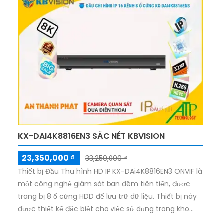
trong, nó cung cấp không gian lưu trữ rộng rãi và
hình ảnh nét cả ngày và đêm với độ phân giải 32MP.
Sản phẩm còn hỗ trợ tính năng nhận khuôn mặt và
đáp ứng chuẩn ONVIF.
KX-DAI4K8816EN3 SẮC NÉT KBVISION
23,350,000 ₫
33,250,000 ₫
Thiết bị Đầu Thu hình HD IP KX-DAi4K8816EN3 ONVIF là
một công nghệ giám sát ban đêm tiên tiến, được
trang bị 8 ổ cứng HDD để lưu trữ dữ liệu. Thiết bị này
được thiết kế đặc biệt cho việc sử dụng trong kho
hàng, với khả năng đầu ghi 16 kênh và ứng dụng IP