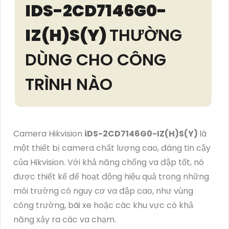
IDS-2CD7146G0-
IZ(H)S(Y)
THƯỜNG
DÙNG CHO CÔNG
TRÌNH NÀO
Camera Hikvision
iDS-2CD7146G0-IZ(H)S(Y)
là
một thiết bị camera chất lượng cao, đáng tin cậy
của Hikvision. Với khả năng chống va đập tốt, nó
được thiết kế để hoạt động hiệu quả trong những
môi trường có nguy cơ va đập cao, như vùng
công trường, bãi xe hoặc các khu vực có khả
năng xảy ra các va chạm.