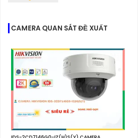
CAMERA QUAN SÁT ĐỀ XUẤT
IDS-2CD7146G0-IZ(H)S(Y) CAMERA