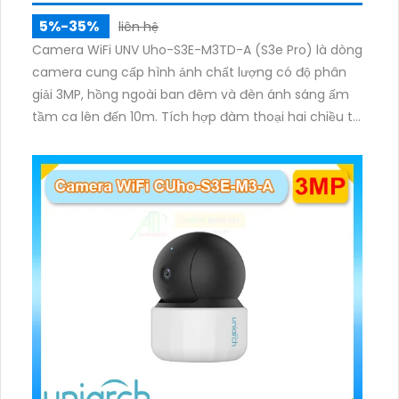
5%-35%
liên hệ
Camera WiFi UNV Uho-S3E-M3TD-A (S3e Pro) là dòng
camera cung cấp hình ảnh chất lượng có độ phân
giải 3MP, hồng ngoài ban đêm và đèn ánh sáng ấm
tầm ca lên đến 10m. Tích hợp đàm thoại hai chiều to
rõ ràng, hỗ trợ thẻ nhớ 512GB, có nút cảm ứng tiện lợi.