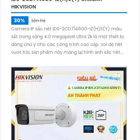
HIKVISION
30%
liên hệ
Camera IP sắc nét iDS-2CD7146G0-IZ(H)S(Y) màu
sắt trong sáng 4.0 megapixel Ultra 2k là một thiết bị
đáng chú ý cho các công trình cao cấp. Với độ nét
vượt trội, sản phẩm này mang lại hình ảnh sắc nét
vào ban đêm nhờ công nghệ Hồng Ngoại Smart IR.
Sản phẩm cũng có thể quản lý từ xa thông qua kết
nối IP và tích hợp khả năng chống trộm thu âm chất
lượng. Đồng thời, Camera IP sắc nét iDS-2CD7146G0-
IZ(H)S(Y) còn tích hợp công nghệ AI, giúp nâng cao
hiệu suất quản lý an ninh gia đình.