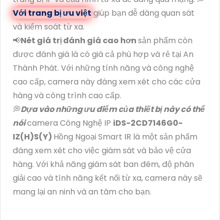
Với trang bị ưu việt
giúp bạn dễ dàng quan sát
và kiểm soát từ xa.
📢
Nét giá trị đánh giá cao hơn
sản phẩm còn
được đánh giá là có giá cả phù hợp và rẻ tại An
Thành Phát. Với những tính năng và công nghệ
cao cấp, camera này đáng xem xét cho các cửa
hàng và công trình cao cấp.
💭
Dựa vào những ưu điểm của thiết bị này có thể
nói
camera Công Nghệ IP
iDS-2CD7146G0-
IZ(H)S(Y)
Hồng Ngoại Smart IR là một sản phẩm
đáng xem xét cho việc giám sát và bảo vệ cửa
hàng. Với khả năng giám sát ban đêm, độ phân
giải cao và tính năng kết nối từ xa, camera này sẽ
mang lại an ninh và an tâm cho bạn.