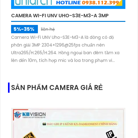
CAMERA WI-FI UNV UHO-S3E-M3-A 3MP
5%-35%
liên hệ
Camera Wi-Fi UNV Uho-S3E-M3-A là dòng có độ
phân giải 3MP 2304×1296@25fps chuẩn nén
Ultra265/H.265/H.264. Hồng ngoại ban đêm tầm xa
lên đến 10m, tích hợp mic và loa trong phạm vi
3m.Hỗ trợ thẻ nhớ MicroSD tối đa 256GB
SẢN PHẨM CAMERA GIÁ RẺ