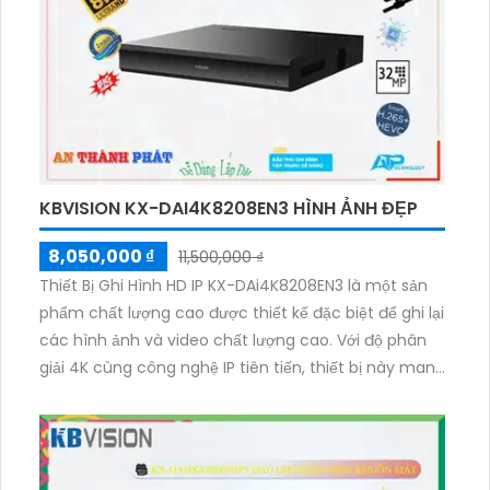
KBVISION KX-DAI4K8208EN3 HÌNH ẢNH ĐẸP
8,050,000 ₫
11,500,000 ₫
Thiết Bị Ghi Hình HD IP KX-DAi4K8208EN3 là một sản
phẩm chất lượng cao được thiết kế đặc biệt để ghi lại
các hình ảnh và video chất lượng cao. Với độ phân
giải 4K cùng công nghệ IP tiên tiến, thiết bị này mang
lại hình ảnh sắc nét và chân thực. Ngoài ra, nó còn
được trang bị các tính năng như chụp ảnh liên tục,
ghi âm, đèn hồng ngoại giúp quan sát vào ban đêm
và khả năng kết nối mạng linh hoạt thông qua cổng