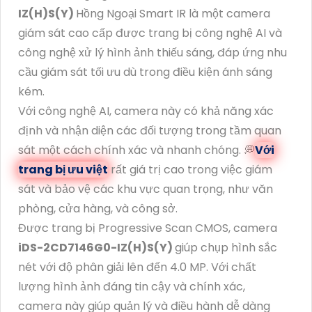
IZ(H)S(Y)
Hồng Ngoại Smart IR là một camera
giám sát cao cấp được trang bị công nghệ AI và
công nghệ xử lý hình ảnh thiếu sáng, đáp ứng nhu
cầu giám sát tối ưu dù trong điều kiện ánh sáng
kém.
Với công nghệ AI, camera này có khả năng xác
định và nhận diện các đối tượng trong tầm quan
sát một cách chính xác và nhanh chóng. 💭
Với
trang bị ưu việt
rất giá trị cao trong việc giám
sát và bảo vệ các khu vực quan trọng, như văn
phòng, cửa hàng, và công sở.
Được trang bị Progressive Scan CMOS, camera
iDS-2CD7146G0-IZ(H)S(Y)
giúp chụp hình sắc
nét với độ phân giải lên đến 4.0 MP. Với chất
lượng hình ảnh đáng tin cậy và chính xác,
camera này giúp quản lý và điều hành dễ dàng