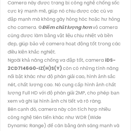
Camera này được trang bị công nghệ chống sốc
cực kỳ mạnh mẽ, giúp nó chịu được các cú va
đập mạnh mà không gây hỏng hóc hoặc hư hỏng
cho camera. ⚙
Điểm chất lượng hơn
vỏ camera
cũng được làm bằng vật liệu chịu nhiệt và bền
đẹp, giúp bảo vệ camera hoạt động tốt trong các
điều kiện khắc nghiệt.
Ngoài khả năng chống va đập tốt, camera
iDS-
2CD7146G0-IZ(H)S(Y)
còn có những tính năng
nổi bật khác như độ phân giải cao, hình ảnh sắc
nét, chất lượng cao. Nó cung cấp hình ảnh chất
lượng Full HD với độ phân giải 2MP, cho phép bạn
xem và ghi lại hình ảnh chi tiết và rõ ràng.
Bên cạnh đó, camera này còn tích hợp nhiều
công nghệ tiên tiến khác như WDR (Wide
Dynamic Range) để cân bằng ánh sáng mạnh và