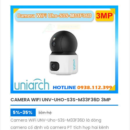
lúc, hỗ trợ đàm thoại hai chiều cảnh báo âm thanh
ánh sáng. Kết hợp hồng ngoại và đèn ấm cho hình
ảnh có màu trong nhiều điều kiện khác nhau trong
phạm vi 3m.
CAMERA WIFI UNV-UHO-S3S-M33F36D 3MP
5%-35%
liên hệ
Camera WiFi UNV-Uho-S3S-M33F36D là dòng
camera cố định và camera PT tích hợp hai kênh