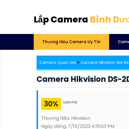
Lắp Camera
Bình Dư
Thương Hiệu Camera Uy Tín
Came
Camera Quan Sát
Camera Hikvision Giá Rẻ
Camera Hikvision DS-2D
30%
Liên hệ
Thương hiệu:
Hikvision
Ngày đăng:
7/15/2023 4:15:03 PM