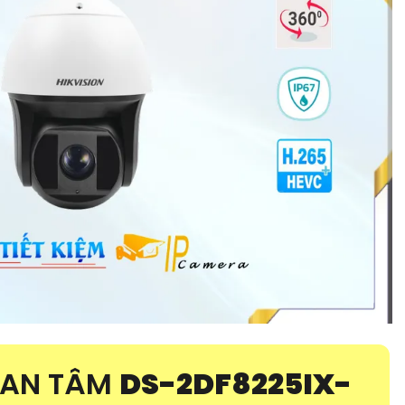
UAN TÂM
DS-2DF8225IX-