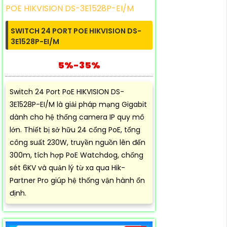
SWITCH 24 PORT POE HIKVISION DS-
3E1528P-EI/M
5%-35%
Switch 24 Port PoE HIKVISION DS-
3E1528P-EI/M là giải pháp mạng Gigabit
dành cho hệ thống camera IP quy mô
lớn. Thiết bị sở hữu 24 cổng PoE, tổng
công suất 230W, truyền nguồn lên đến
300m, tích hợp PoE Watchdog, chống
sét 6KV và quản lý từ xa qua Hik-
Partner Pro giúp hệ thống vận hành ổn
định.