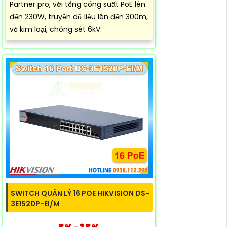
Partner pro, với tổng công suất PoE lên
đến 230W, truyền dữ liệu lên đến 300m,
vỏ kim loại, chông sét 6kV.
SWITCH QUẢN LÝ 16 POE HIKVISION DS-
3E1520P-EI/M