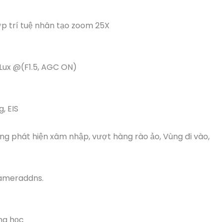
 trí tuệ nhân tạo zoom 25X
 Lux @(F1.5, AGC ON)
, EIS
ng phát hiện xâm nhập, vượt hàng rào ảo, Vùng đi vào,
cameraddns.
ng học