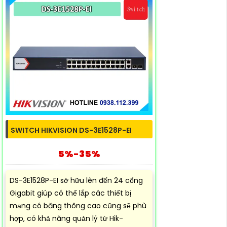
SWITCH HIKVISION DS-3E1528P-EI
5%-35%
DS-3E1528P-EI sở hữu lên đến 24 cổng
Gigabit giúp có thể lắp các thiết bị
mạng có băng thông cao cũng sẽ phù
hợp, có khả năng quản lý từ Hik-