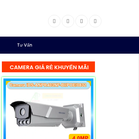
Facebook
Twitter
Instagram
Dribbble
Tư Vấn
CAMERA GIÁ RẺ KHUYẾN MÃI