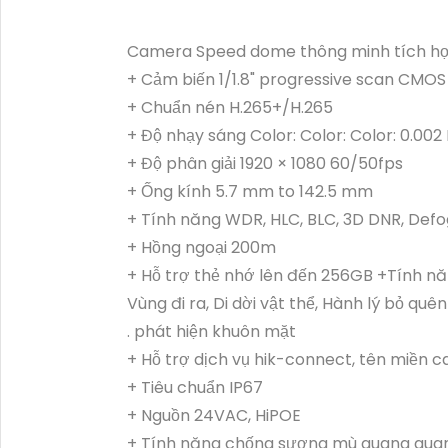
Camera Speed dome thông minh tích hợp
+ Cảm biến 1/1.8" progressive scan CMOS
+ Chuẩn nén H.265+/H.265
+ Độ nhạy sáng Color: Color: Color: 0.002
+ Độ phân giải 1920 × 1080 60/50fps
+ Ống kính 5.7 mm to 142.5 mm
+ Tính năng WDR, HLC, BLC, 3D DNR, Defog
+ Hồng ngoại 200m
+ Hỗ trợ thẻ nhớ lên đến 256GB +Tính nă
Vùng đi ra, Di dời vật thể, Hành lý bỏ quên
. phát hiện khuôn mặt
+ Hỗ trợ dịch vụ hik-connect, tên miền 
+ Tiêu chuẩn IP67
+ Nguồn 24VAC, HiPOE
+ Tính năng chống sương mù quang qua