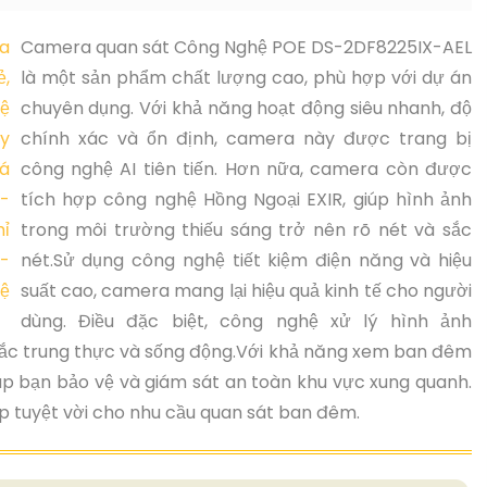
Camera quan sát Công Nghệ POE DS-2DF8225IX-AEL
là một sản phẩm chất lượng cao, phù hợp với dự án
chuyên dụng. Với khả năng hoạt động siêu nhanh, độ
chính xác và ổn định, camera này được trang bị
công nghệ AI tiên tiến. Hơn nữa, camera còn được
tích hợp công nghệ Hồng Ngoại EXIR, giúp hình ảnh
trong môi trường thiếu sáng trở nên rõ nét và sắc
nét.Sử dụng công nghệ tiết kiệm điện năng và hiệu
suất cao, camera mang lại hiệu quả kinh tế cho người
dùng. Điều đặc biệt, công nghệ xử lý hình ảnh
ắc trung thực và sống động.Với khả năng xem ban đêm
úp bạn bảo vệ và giám sát an toàn khu vực xung quanh.
áp tuyệt vời cho nhu cầu quan sát ban đêm.