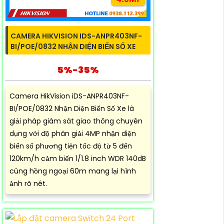
CAMERA HIKVISION IDS-ANPR403NF-
BI/POE/0832 NHẬN DIỆN BIỂN SỐ XE
5%-35%
Camera HikVision iDS-ANPR403NF-
BI/POE/0832 Nhận Diện Biển Số Xe là
giải pháp giám sát giao thông chuyên
dụng với độ phân giải 4MP nhận diện
biển số phương tiện tốc độ từ 5 đến
120km/h cảm biến 1/1.8 inch WDR 140dB
cùng hồng ngoại 60m mang lại hình
ảnh rõ nét.