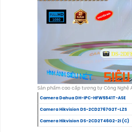
Sản phẩm cao cấp tương tự Công Nghệ 
Camera Dahua DH-IPC-HFW5541T-ASE
Camera Hikvision DS-2CD2767G2T-LZS
Camera Hikvision DS-2CD2T46G2-2I (C)