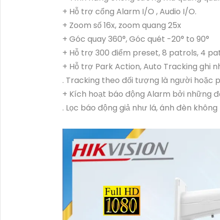
+ Hỗ trợ cổng Alarm I/O , Audio I/O.
+ Zoom số 16x, zoom quang 25x
+ Góc quay 360°, Góc quét -20° to 90°
+ Hỗ trợ 300 điểm preset, 8 patrols, 4 pa
+ Hỗ trợ Park Action, Auto Tracking ghi nh
. Tracking theo đối tượng là người hoặc 
+ Kích hoạt báo động Alarm bởi những đố
. Lọc báo động giả như lá, ánh đèn khôn