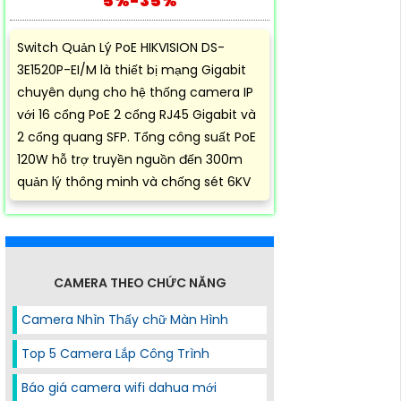
5%-35%
Switch Quản Lý PoE HIKVISION DS-
3E1520P-EI/M là thiết bị mạng Gigabit
chuyên dụng cho hệ thống camera IP
với 16 cổng PoE 2 cổng RJ45 Gigabit và
2 cổng quang SFP. Tổng công suất PoE
120W hỗ trợ truyền nguồn đến 300m
quản lý thông minh và chống sét 6KV
CAMERA THEO CHỨC NĂNG
Camera Nhìn Thấy chữ Màn Hình
Top 5 Camera Lắp Công Trình
Báo giá camera wifi dahua mới