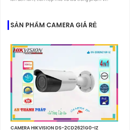
3m.Hỗ trợ thẻ nhớ MicroSD tối đa 256GB
SẢN PHẨM CAMERA GIÁ RẺ
CAMERA HIKVISION DS-2CD2621G0-IZ