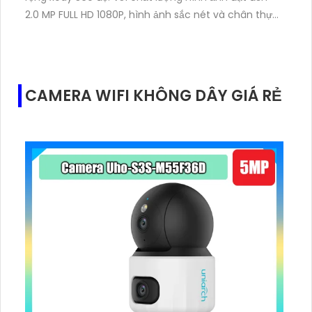
2.0 MP FULL HD 1080P, hình ảnh sắc nét và chân thực.
Camera này hỗ trợ nhiều giao thức như AHD, CVI, TVI,
BCS HD Analog, mang lại sự tiện lợi và linh hoạt cho
người dùng.Một điểm nổi bật của camera này là khả
năng zoom, cho phép người dùng phóng to hình ảnh
CAMERA WIFI KHÔNG DÂY GIÁ RẺ
một cách linh hoạt trong quá trình giám sát. Đặc
biệt, camera này còn trang bị công nghệ giám sát
ban đêm thông qua hồng ngoại, cho phép quan sát
trong khoảng cách lên đến 80m.Ngoài ra, camera
DS-2AE4225TI-D còn tích hợp chức năng thông
minh Starlight, cho phép giám sát chất lượng cao và
chi tiết ngay cả trong điều kiện ánh sáng yếu. Điều
này giúp đảm bảo an ninh và an toàn mọi lúc, mọi
nơi.Với đặc tính vượt trội, chất lượng hình ảnh tuyệt
vời và tính năng thông minh, camera công nghệ HD
DS-2AE4225TI-D là lựa chọn hoàn hảo cho việc giám
sát an ninh trong các khu vực rộng lớn.