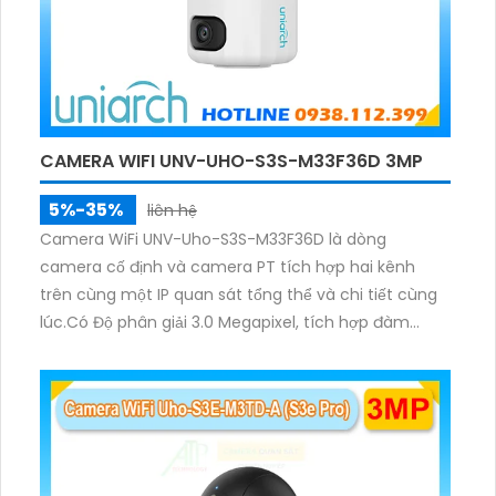
CAMERA WIFI UNV-UHO-S3S-M33F36D 3MP
5%-35%
liên hệ
Camera WiFi UNV-Uho-S3S-M33F36D là dòng
camera cố định và camera PT tích hợp hai kênh
trên cùng một IP quan sát tổng thể và chi tiết cùng
lúc.Có Độ phân giải 3.0 Megapixel, tích hợp đàm
thoại hai chiều. Hồng ngoại ban đêm và đèn ánh
sáng ấm lên đến 10m.