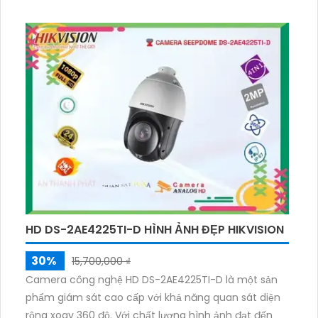
hồng ngoại lên đến 80m. Với công nghệ IP POE hiện
đại, camera không bị suy giảm chất lượng, đồng thời
sử dụng công nghệ Starlight cho hình ảnh rõ nét
ngay cả trong điều kiện ánh sáng thấp. Lắp đặt
camera này cho căn hộ gia đình giúp quan sát toàn
diện với khả năng quay 360 độ, cùng khả năng thu
âm rõ ràng.
HD DS-2AE4225TI-D HÌNH ẢNH ĐẸP HIKVISION
30%
15,700,000 ₫
Camera công nghệ HD DS-2AE4225TI-D là một sản
phẩm giám sát cao cấp với khả năng quan sát diện
rộng xoay 360 độ. Với chất lượng hình ảnh đạt đến