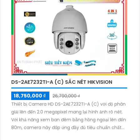
dụng về đêm và lắp đặt camera trong không gian
rộng, có khả năng xoay 360 độ. Thiết bị cũng tương
thích với các công nghệ AHD, CVI, TVI và BCS. Hoạt
động ổn định và có chức năng vượt trội như xoay và
zoom, cho phép người dùng xem đối tượng từ xa.
DS-2AE7232TI-A (C) SẮC NÉT HIKVISION
18,750,000 ₫
26,790,000 ₫
Thiết bị Camera HD DS-2AE7232TI-A (C) với độ phân
giải lên đến 2.0 megapixel mang lại hình ảnh rõ nét.
Với khả năng xem ban đêm bằng hồng ngoại lên đến
80m, camera này đáp ứng đầy đủ tiêu chuẩn chất
lượng. Bên cạnh đó, thiết bị được trang bị công nghệ