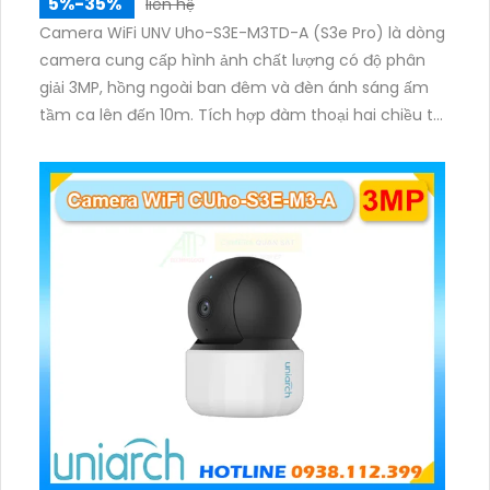
5%-35%
liên hệ
Camera WiFi UNV Uho-S3E-M3TD-A (S3e Pro) là dòng
camera cung cấp hình ảnh chất lượng có độ phân
giải 3MP, hồng ngoài ban đêm và đèn ánh sáng ấm
tầm ca lên đến 10m. Tích hợp đàm thoại hai chiều to
rõ ràng, hỗ trợ thẻ nhớ 512GB, có nút cảm ứng tiện lợi.