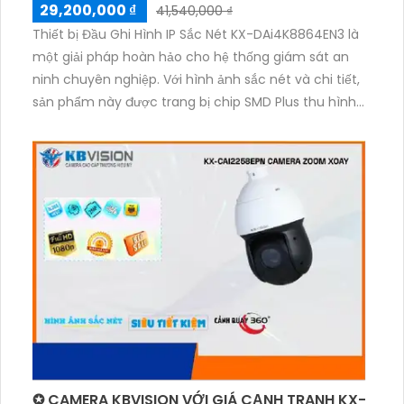
29,200,000 ₫
41,540,000 ₫
Thiết bị Đầu Ghi Hình IP Sắc Nét KX-DAi4K8864EN3 là
một giải pháp hoàn hảo cho hệ thống giám sát an
ninh chuyên nghiệp. Với hình ảnh sắc nét và chi tiết,
sản phẩm này được trang bị chip SMD Plus thu hình
nhiều màu sắc, giúp tái tạo hình ảnh sống động và
chân thực. Đặc biệt, khả năng xem ban đêm thông
qua công nghệ tiên tiến mang lại hình ảnh rõ nét
ngay cả trong điều kiện ánh sáng thấp. Với khả năng
lưu trữ trên 8 HDD và chất lượng hình ảnh 32 MP,
thiết bị cung cấp không gian lưu trữ rộng rãi và đảm
bảo chất lượng hình ảnh cao. Ngoài ra, thiết bị còn
có tính năng nhận khuôn mặt ONVIF, giúp việc nhận
dạng và theo dõi khuôn mặt trở nên dễ dàng và hiệu
quả hơn.
✪ CAMERA KBVISION VỚI GIÁ CẠNH TRANH KX-