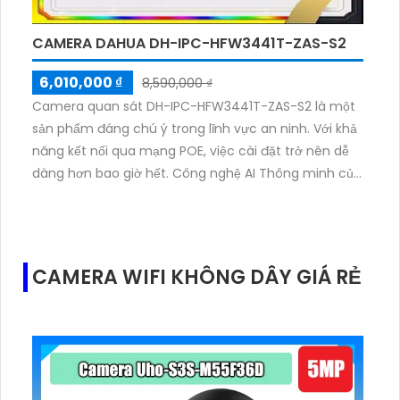
CAMERA DAHUA DH-IPC-HFW3441T-ZAS-S2
6,010,000 ₫
8,590,000 ₫
Camera quan sát DH-IPC-HFW3441T-ZAS-S2 là một
sản phẩm đáng chú ý trong lĩnh vực an ninh. Với khả
năng kết nối qua mạng POE, việc cài đặt trở nên dễ
dàng hơn bao giờ hết. Công nghệ AI Thông minh của
camera cho phép giám sát và phát hiện chuyển
động một cách chính xác, đảm bảo an toàn và bảo
vệ được tài sản của bạn.Camera này cũng hỗ trợ
giao thức ONVIF, giúp tích hợp dễ dàng với các hệ
CAMERA WIFI KHÔNG DÂY GIÁ RẺ
thống giám sát khác. Điều này cho phép bạn tận
dụng toàn bộ các tính năng của camera mà không
cần lo lắng về sự tương thích.Một điểm đáng chú ý
khác của camera là khả năng tiết kiệm dung lượng
lưu trữ. Với các công nghệ nén
H.265+/H.265/H.264+/H.264, camera giúp giảm 50%