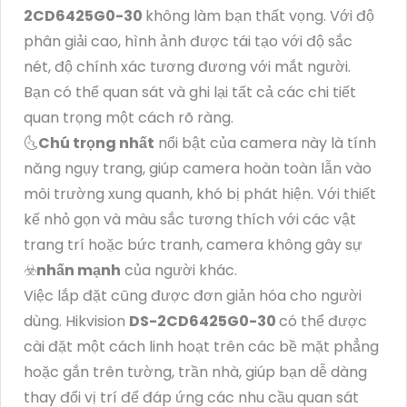
2CD6425G0-30
không làm bạn thất vọng. Với độ
phân giải cao, hình ảnh được tái tạo với độ sắc
nét, độ chính xác tương đương với mắt người.
Bạn có thể quan sát và ghi lại tất cả các chi tiết
quan trọng một cách rõ ràng.
🌜
Chú trọng nhất
nổi bật của camera này là tính
năng ngụy trang, giúp camera hoàn toàn lẫn vào
môi trường xung quanh, khó bị phát hiện. Với thiết
kế nhỏ gọn và màu sắc tương thích với các vật
trang trí hoặc bức tranh, camera không gây sự
☣️
nhấn mạnh
của người khác.
Việc lắp đặt cũng được đơn giản hóa cho người
dùng. Hikvision
DS-2CD6425G0-30
có thể được
cài đặt một cách linh hoạt trên các bề mặt phẳng
hoặc gắn trên tường, trần nhà, giúp bạn dễ dàng
thay đổi vị trí để đáp ứng các nhu cầu quan sát