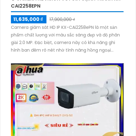
CAI2258EPN
11,635,000 ₫
17,900,000 ₫
Camera giám sát HD IP KX-CAi2258ePN là một sản
phẩm chất lượng với màu sắc sáng đẹp và độ phân
giải 2.0 MP. Đặc biệt, camera này có khả năng ghi
hình ban đêm rõ nét nhờ tính năng hồng ngoại
100m. Hình ảnh thu được được truyền tải qua mạng
sử dụng công nghệ IP, giúp người dùng có thể xem
và quản lý từ xa. Điều thú vị là camera còn tích hợp
sẵn chức năng xoay 360 độ và zoom thu phóng, cho
phép người dùng dễ dàng điều chỉnh theo ý muốn.
Bên cạnh đó, thiết kế camera cũng rất tinh tế và
sang trọng, phù hợp với mọi không gian sử dụng.