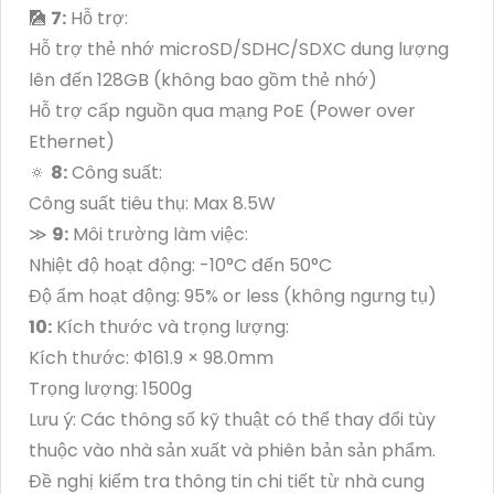
🎑
7:
Hỗ trợ:
Hỗ trợ thẻ nhớ microSD/SDHC/SDXC dung lượng
lên đến 128GB (không bao gồm thẻ nhớ)
Hỗ trợ cấp nguồn qua mạng PoE (Power over
Ethernet)
🔅
8:
Công suất:
Công suất tiêu thụ: Max 8.5W
≫
9:
Môi trường làm việc:
Nhiệt độ hoạt động: -10°C đến 50°C
Độ ẩm hoạt động: 95% or less (không ngưng tụ)
10:
Kích thước và trọng lượng:
Kích thước: Φ161.9 × 98.0mm
Trọng lượng: 1500g
Lưu ý: Các thông số kỹ thuật có thể thay đổi tùy
thuộc vào nhà sản xuất và phiên bản sản phẩm.
Đề nghị kiểm tra thông tin chi tiết từ nhà cung