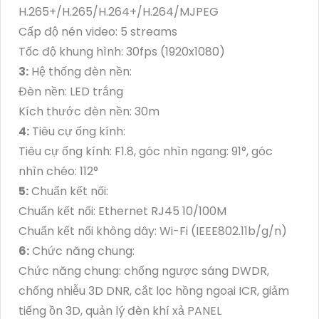
H.265+/H.265/H.264+/H.264/MJPEG
Cấp độ nén video: 5 streams
Tốc độ khung hình: 30fps (1920x1080)
3:
Hệ thống đèn nền:
Đèn nền: LED trắng
Kích thước đèn nền: 30m
4:
Tiêu cự ống kính:
Tiêu cự ống kính: F1.8, góc nhìn ngang: 91°, góc
nhìn chéo: 112°
5:
Chuẩn kết nối:
Chuẩn kết nối: Ethernet RJ45 10/100M
Chuẩn kết nối không dây: Wi-Fi (IEEE802.11b/g/n)
6:
Chức năng chung:
Chức năng chung: chống ngược sáng DWDR,
chống nhiễu 3D DNR, cắt lọc hồng ngoại ICR, giảm
tiếng ồn 3D, quản lý đèn khí xả PANEL