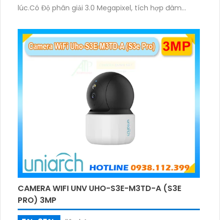
lúc.Có Độ phân giải 3.0 Megapixel, tích hợp đàm
thoại hai chiều. Hồng ngoại ban đêm và đèn ánh
sáng ấm lên đến 10m.
CAMERA WIFI UNV UHO-S3E-M3TD-A (S3E
PRO) 3MP