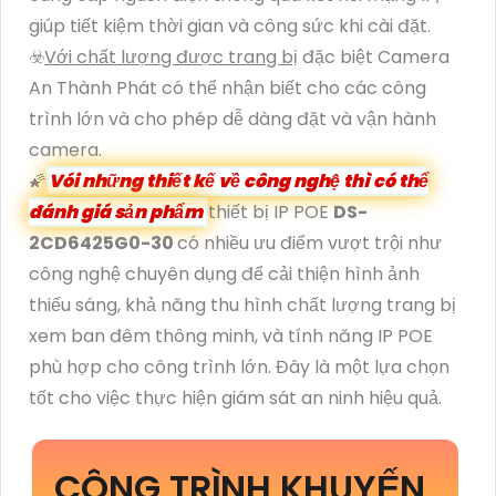
giúp tiết kiệm thời gian và công sức khi cài đặt.
☣️
Với chất lượng được trang bị
đặc biệt Camera
An Thành Phát có thể nhận biết cho các công
trình lớn và cho phép dễ dàng đặt và vận hành
camera.
🌠
Vói những thiết kế về công nghệ thì có thể
đánh giá sản phẩm
thiết bị IP POE
DS-
2CD6425G0-30
có nhiều ưu điểm vượt trội như
công nghệ chuyên dụng để cải thiện hình ảnh
thiếu sáng, khả năng thu hình chất lượng trang bị
xem ban đêm thông minh, và tính năng IP POE
phù hợp cho công trình lớn. Đây là một lựa chọn
tốt cho việc thực hiện giám sát an ninh hiệu quả.
CÔNG TRÌNH KHUYẾN