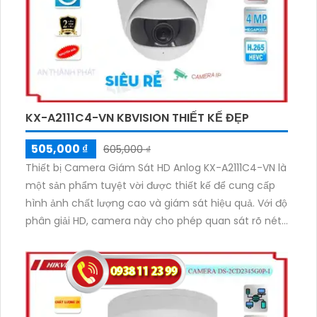
KX-A2111C4-VN KBVISION THIẾT KẾ ĐẸP
505,000 ₫
605,000 ₫
Thiết bị Camera Giám Sát HD Anlog KX-A2111C4-VN là
một sản phẩm tuyệt vời được thiết kế để cung cấp
hình ảnh chất lượng cao và giám sát hiệu quả. Với độ
phân giải HD, camera này cho phép quan sát rõ nét
ngày và đêm. Thiết bị được tích hợp nhiều tính năng
thông minh như chống ngược sáng, hồng ngoại,
chống thời tiết, độ nhạy cao và khả năng chống bụi,
chống nước, thích hợp sử dụng cho đa dạng môi
trường. Đặc biệt, thiết bị cung cấp hệ thống giám sát