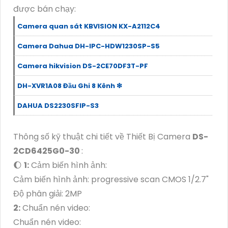
được bán chạy:
Camera quan sát KBVISION KX-A2112C4
Camera Dahua DH-IPC-HDW1230SP-S5
Camera hikvision DS-2CE70DF3T-PF
DH-XVR1A08 Đầu Ghi 8 Kênh ❇
DAHUA DS2230SFIP-S3
Thông số kỹ thuật chi tiết về Thiết Bị Camera
DS-
2CD6425G0-30
:
🌔
1:
Cảm biến hình ảnh:
Cảm biến hình ảnh: progressive scan CMOS 1/2.7"
Độ phân giải: 2MP
2:
Chuẩn nén video:
Chuẩn nén video: