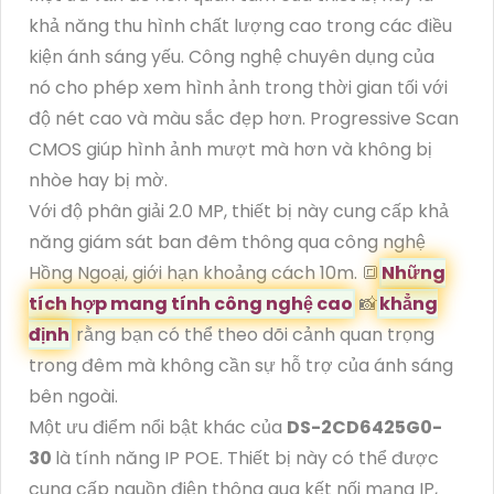
khả năng thu hình chất lượng cao trong các điều
kiện ánh sáng yếu. Công nghệ chuyên dụng của
nó cho phép xem hình ảnh trong thời gian tối với
độ nét cao và màu sắc đẹp hơn. Progressive Scan
CMOS giúp hình ảnh mượt mà hơn và không bị
nhòe hay bị mờ.
Với độ phân giải 2.0 MP, thiết bị này cung cấp khả
năng giám sát ban đêm thông qua công nghệ
Hồng Ngoại, giới hạn khoảng cách 10m. 🔳
Những
tích hợp mang tính công nghệ cao
📸
khẳng
định
rằng bạn có thể theo dõi cảnh quan trọng
trong đêm mà không cần sự hỗ trợ của ánh sáng
bên ngoài.
Một ưu điểm nổi bật khác của
DS-2CD6425G0-
30
là tính năng IP POE. Thiết bị này có thể được
cung cấp nguồn điện thông qua kết nối mạng IP,