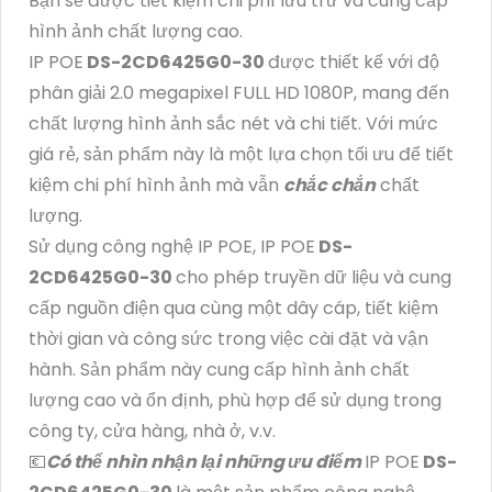
Bạn sẽ được tiết kiệm chi phí lưu trữ và cung cấp
hình ảnh chất lượng cao.
IP POE
DS-2CD6425G0-30
được thiết kế với độ
phân giải 2.0 megapixel FULL HD 1080P, mang đến
chất lượng hình ảnh sắc nét và chi tiết. Với mức
giá rẻ, sản phẩm này là một lựa chọn tối ưu để tiết
kiệm chi phí hình ảnh mà vẫn
chắc chắn
chất
lượng.
Sử dụng công nghệ IP POE, IP POE
DS-
2CD6425G0-30
cho phép truyền dữ liệu và cung
cấp nguồn điện qua cùng một dây cáp, tiết kiệm
thời gian và công sức trong việc cài đặt và vận
hành. Sản phẩm này cung cấp hình ảnh chất
lượng cao và ổn định, phù hợp để sử dụng trong
công ty, cửa hàng, nhà ở, v.v.
💶
Có thể nhìn nhận lại những ưu điểm
IP POE
DS-