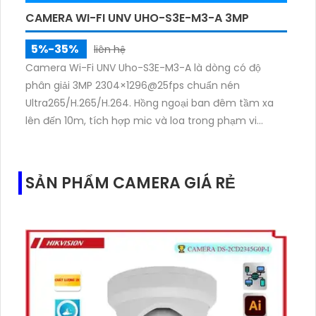
CAMERA WI-FI UNV UHO-S3E-M3-A 3MP
5%-35%
liên hệ
Camera Wi-Fi UNV Uho-S3E-M3-A là dòng có độ
phân giải 3MP 2304×1296@25fps chuẩn nén
Ultra265/H.265/H.264. Hồng ngoại ban đêm tầm xa
lên đến 10m, tích hợp mic và loa trong phạm vi
3m.Hỗ trợ thẻ nhớ MicroSD tối đa 256GB
SẢN PHẨM CAMERA GIÁ RẺ