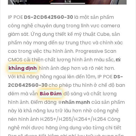
IP POE
DS-2CD6425G0-30
là một sản phẩm
công nghệ chuyên dụng trong lĩnh vực camera
giám sát. Ứng dụng thiết kế mỹ thuật Cube, sản
phẩm này mang đến sự trung thực và chính xác
cao trong việc thu hình ảnh. Progressive Scan
CMOS cải thiện chất lượng hình ảnh màu sắc, 📸
khẳng định
hình ảnh đẹp hơn và rõ nét hơn.
Với khả năng hồng ngoại lên đến 10m, IP POE
DS-
2CD6425G0-30
cho phép thu hình ở chế độ ban
đêm mà vẫn
Bảo Đảm
độ sáng và chất lượng
hình ảnh. Điểm đáng ☣️
nhấn mạnh
của sản phẩm
này là khả năng lưu trữ lâu hơn nhờ công nghệ
nén hình ảnh H.265+/H.265/H.264+/H.264 Công
nghệ mới được hãng ứng dụng vào từng chi tiết