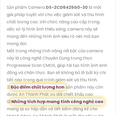
Sản phẩm Camera
DS-2CD6425G0-30
là một
giải pháp tuyệt vời cho việc giám sát và thu hình
chất lượng cao. Với chức năng cao cấp trong
việc xử lý hình ảnh thiếu sáng, camera này sẽ
mang đến những hình ảnh siêu rõ nét mà bạn
mong đợi.
Một trong những tính năng nổi bật của camera
này là công nghệ Chuyên Dụng trung thực
Progressive Scan CMOS, giúp tái tạo hình ảnh sinh
động và chân thực. Bạn sẽ không bỏ lỡ bất kỳ chi
tiết nào trong quá trình giám sát và thu hình.
♊
Đặc điểm chất lượng hơn
sản phẩm này còn
được An Thành Phát ưu đãi chiết khấu cao.
🔳
Những tích hợp mang tính công nghệ cao
mang lại sự hấp dẫn và tiết kiệm đáng kể cho