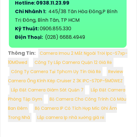
Hotline: 0938.11.23.99
Chi Nhánh 1:
445/38 Tân Hòa Đông,P Bình
Trị Đông, Bình Tân, TP HCM
Kỹ Thuật:
0906.855.330
Điện Thoại:
(028) 6688.4949
Thông Tin:
Camera Imou 2 Mắt Ngoài Trời Ipc-S7xp-
10M0wed
Công Ty Lắp Camera Quận 12 Giá Rẻ
Công Ty Camera Tại Tphcm Uy Tín Giá Rẻ
Review
Camera Ống Kính Kép Cruiser Z 3K IPC-S7DP-5M0WEZ
Lắp Đặt Camera Giám Sát Quận 7
Lắp Đặt Camera
Phòng Tập Gym
Bộ Camera Cho Công Trình Có Màu
Ban Đêm
Bộ Camera IP Có Tích Hợp Míc Ghi Âm
Trong Nhà
Lắp camera Ip nhà xưởng giá rẻ