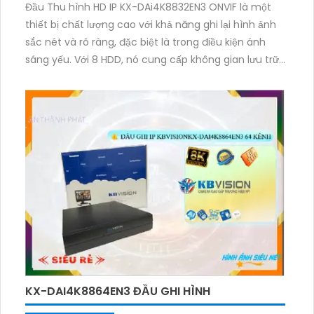
Đầu Thu hình HD IP KX-DAi4K8832EN3 ONVIF là một
thiết bị chất lượng cao với khả năng ghi lại hình ảnh
sắc nét và rõ ràng, đặc biệt là trong điều kiện ánh
sáng yếu. Với 8 HDD, nó cung cấp không gian lưu trữ
lớn để bạn có thể lưu trữ nhiều dữ liệu hơn. Thiết kế
sản phẩm mỹ thuật mang lại vẻ đẹp tinh tế và hiện
đại. Đầu Ghi 32 kênh của nó cho phép bạn ghi lại
nhiều kênh cùng một lúc. Ngoài ra, thiết bị còn được
trang bị công nghệ IP mới giúp xử lý hình ảnh sáng
đẹp một cách tốt nhất. Với chức năng ưu việt của
Công Nghệ AI, nó có khả năng nhận diện khuôn mặt
hiệu quả và đáng tin cậy. Thiết bị cũng được phát
triển với công nghệ ONVIF cao cấp, mang lại tính linh
hoạt và tương thích với nhiều sản phẩm khác.
KX-DAI4K8864EN3 ĐẦU GHI HÌNH