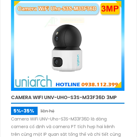
ánh sáng. Kết hợp hồng ngoại và đèn ấm cho hình
ảnh có màu trong nhiều điều kiện khác nhau trong
phạm vi 3m.
CAMERA WIFI UNV-UHO-S3S-M33F36D 3MP
5%-35%
liên hệ
Camera WiFi UNV-Uho-S3S-M33F36D là dòng
camera cố định và camera PT tích hợp hai kênh
trên cùng một IP quan sát tổng thể và chi tiết cùng