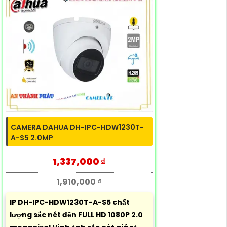
CAMERA DAHUA DH-IPC-HDW1230T-
A-S5 2.0MP
1,337,000 ₫
1,910,000 ₫
IP DH-IPC-HDW1230T-A-S5 chất
lượng sắc nét đến FULL HD 1080P 2.0