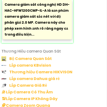
Camera giám sát công nghệ HD DH-
HAC-HFW1200CMP-IL-A là sản phẩm
camera giám sát sắc nét với độ
phân giải 2.0 MP. Camera này cho
phép xem hình ảnh rõ ràng ngay cả
trong điều kiện...
Thương Hiệu camera Quan Sát
Bộ Camera Quan Sát
Lắp camera KBvision
Thương hiệu Camera HIKVISON
Lắp camera Dahua giá rẻ
Lắp Camera Giá Rẻ
️🎤️
Lắp Camera Có Thu Âm
📶
Lắp Camera IP Không Dây
🕵️
Camera Zoom Quang