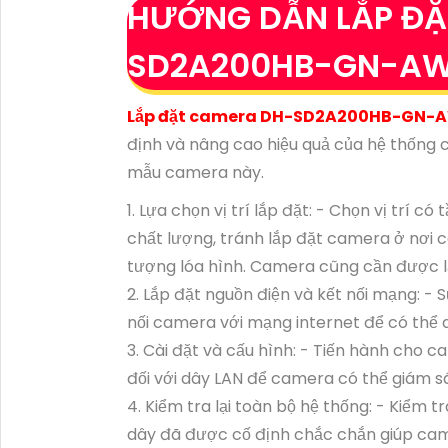
HƯỚNG DẪN LẮP ĐẶ
SD2A200HB-GN-A
Lắp đặt camera DH-SD2A200HB-GN-A
định và nâng cao hiệu quả của hệ thống c
mẫu camera này.
1. Lựa chọn vị trí lắp đặt: - Chọn vị trí 
chất lượng, tránh lắp đặt camera ở nơi 
tượng lóa hình. Camera cũng cần được lắp
2. Lắp đặt nguồn điện và kết nối mạng: - 
nối camera với mạng internet để có thể q
3. Cài đặt và cấu hình: - Tiến hành cho c
đối với dây LAN để camera có thể giám sá
4. Kiểm tra lại toàn bộ hệ thống: - Kiểm
dây đã được cố định chắc chắn giúp cam