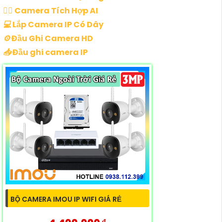
🧛‍♀️
Camera Tích Hợp AI
💻
Lắp Camera IP Có Dây
⚙️
Đầu Ghi Camera HD
📥
Đầu ghi camera IP
BỘ CAMERA IMOU IP WIFI GIÁ RẺ