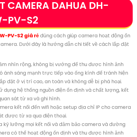
T CAMERA DAHUA DH-
W-PV-S2
W-PV-S2 giá rẻ
đúng cách giúp camera hoạt động ổn
amera. Dưới đây là hướng dẫn chi tiết về cách lắp đặt
có tầm nhìn rộng, không bị vướng để thu được hình ảnh
có ánh sáng mạnh trực tiếp vào ống kính để tránh hiện
 đặt ở vị trí cao, an toàn và không dễ bị phá hoại.
Sử dụng hệ thống nguồn điện ổn định và chất lượng, kết
uan sát từ xa và ghi hình.
amera kết nối đến wifi hoặc setup địa chỉ IP cho camera
t được từ xa qua điện thoại.
 tra kỹ lưỡng mọi kết nối và đảm bảo camera và đường
era có thể hoạt động ổn định và thu được hình ảnh