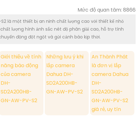
Mức độ quan tâm: 8866
 một thiết bị an ninh chất lượng cao với thiết kế nhỏ
 chất lượng hình ảnh sắc nét độ phân giải cao, hỗ trợ tính
huyển động đột ngột và gửi cảnh báo kịp thời.
Giới thiệu về tính
Những lưu ý khi
An Thành Phát
năng báo động
lắp camera
là đơn vị lắp
của camera
Dahua DH-
camera Dahua
DH-
SD2A200HB-
DH-
SD2A200HB-
GN-AW-PV-S2
SD2A200HB-
GN-AW-PV-S2
GN-AW-PV-S2
giá rẻ, uy tín