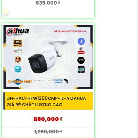
635,000 ₫
DH-HAC-HFW1200CMP-IL-A DAHUA
GIÁ RẺ CHẤT LƯỢNG CAO
880,000 ₫
1,250,000 ₫