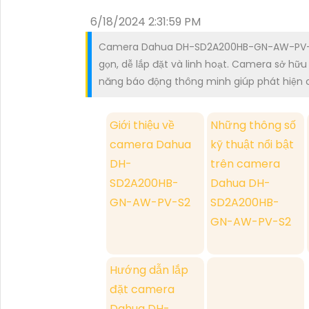
6/18/2024 2:31:59 PM
Camera Dahua DH-SD2A200HB-GN-AW-PV-S2 là
gọn, dễ lắp đặt và linh hoạt. Camera sở hữu
năng báo động thông minh giúp phát hiện c
Giới thiệu về
Những thông số
camera Dahua
kỹ thuật nổi bật
DH-
trên camera
SD2A200HB-
Dahua DH-
GN-AW-PV-S2
SD2A200HB-
GN-AW-PV-S2
Hướng dẫn lắp
đặt camera
Dahua DH-