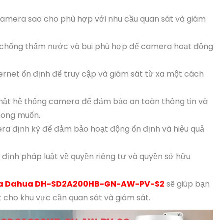
camera sao cho phù hợp với nhu cầu quan sát và giám
iện chống thấm nước và bụi phù hợp để camera hoạt động
rnet ổn định để truy cập và giám sát từ xa một cách
 mật hệ thống camera để đảm bảo an toàn thông tin và
mong muốn.
ra định kỳ để đảm bảo hoạt động ổn định và hiệu quả
định pháp luật về quyền riêng tư và quyền sở hữu
a Dahua DH-SD2A200HB-GN-AW-PV-S2
sẽ giúp bạn
t cho khu vực cần quan sát và giám sát.