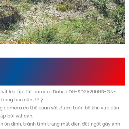
LẮP CAMERA DAHUA DH-
-PV-S2
 nhất khi lắp đặt camera Dahua DH-SD2A200HB-GN-
trọng bạn cần để ý:
rằng camera có thể quan sát được toàn bộ khu vực cần
ấp bởi vật cản.
 ổn định, tránh tình trạng mất điện đột ngột gây ảnh