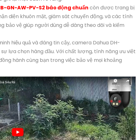
B-GN-AW-PV-S2 báo động chuẩn
còn được trang bị
n diện khuôn mặt, giám sát chuyển động, và các tính
g bảo vệ giúp người dùng dễ dàng theo dõi và kiểm
ninh hiệu quả và đáng tin cậy, camera Dahua DH-
lựa chọn hàng đầu. Với chất lượng, tính năng ưu việt
ẽ đồng hành cùng bạn trong việc bảo vệ mọi khoảng