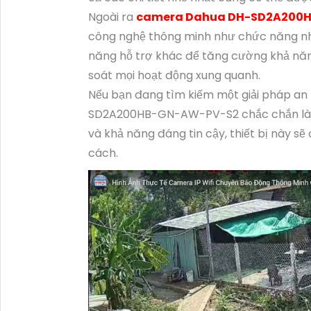
Ngoài ra
camera Dahua DH-SD2A200H
công nghệ thông minh như chức năng nhậ
năng hỗ trợ khác để tăng cường khả năn
soát mọi hoạt động xung quanh.
Nếu bạn đang tìm kiếm một giải pháp an 
SD2A200HB-GN-AW-PV-S2 chắc chắn là sự 
và khả năng đáng tin cậy, thiết bị này s
cách.