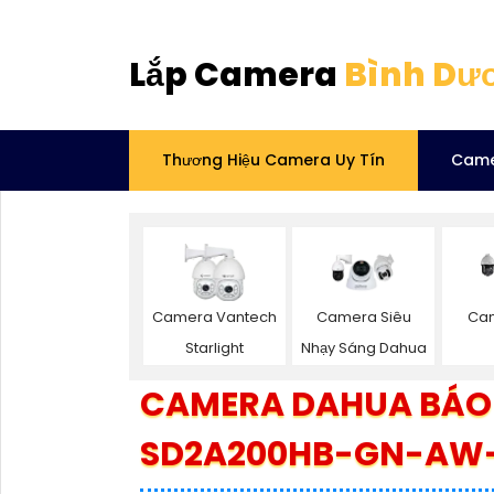
Lắp Camera
Bình Dư
Thương Hiệu Camera Uy Tín
Came
Camera Vantech
Camera Siêu
Ca
Starlight
Nhạy Sáng Dahua
CAMERA DAHUA BÁO
SD2A200HB-GN-AW