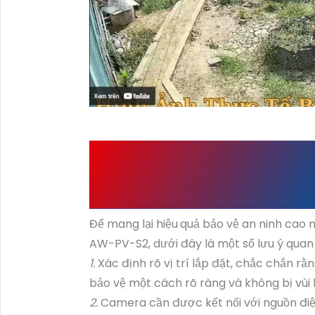
NHỮNG LƯU Ý KHI 
SD2A200HB-GN-AW
Để mang lại hiệu
quả bảo vệ an ninh cao
AW-PV-S2, dưới đây là một số lưu ý quan 
1.
Xác định rõ vị trí lắp đặt, chắc chắn 
bảo vệ một cách rõ ràng và không bị vùi l
2.
Camera cần được kết nối với nguồn điện