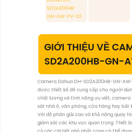
SD2A200HB-
GN-AW-PV-S2
GIỚI THIỆU VỀ C
SD2A200HB-GN-A
Camera Dahua DH-SD2A200HB-GN-AW-PV-S
được thiết kế để cung cấp cho người dùng 
chất lượng và tính năng ưu việt, camera
sát nhà ở, văn phòng, cửa hàng hay bất
Với độ phân giải cao và khả năng quay hì
giám sát các khu vực quan trọng. Thiết 
cả các chi tiết nhỏ nhất cũng có thể được