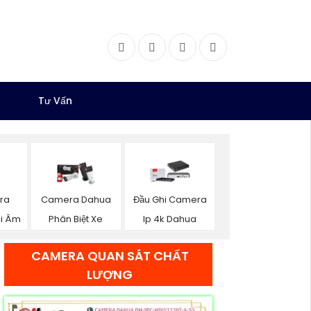
Facebook
Twitter
Instagram
Dribbble
Tư Vấn
ra
Camera Dahua
Đầu Ghi Camera
i Âm
Phân Biệt Xe
Ip 4k Dahua
CAMERA QUAN SÁT CHẤT
LƯỢNG