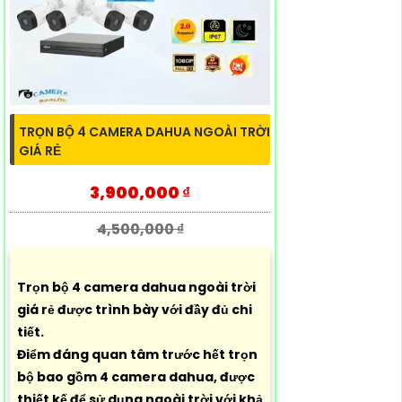
TRỌN BỘ 4 CAMERA DAHUA NGOÀI TRỜI
GIÁ RẺ
3,900,000 ₫
4,500,000 ₫
Trọn bộ 4 camera dahua ngoài trời
giá rẻ được trình bày với đầy đủ chi
tiết.
Điểm đáng quan tâm trước hết trọn
bộ bao gồm 4 camera dahua, được
thiết kế để sử dụng ngoài trời với khả