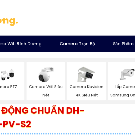
ơng.
ra Wifi Bình Dương
Camera Trọn Bộ
Sản Phẩm
Lắp Came
mera PTZ
Camera Wifi Siêu
Camera Kbvision
Samsung Gh
Nét
4K Siêu Nét
 ĐỘNG CHUẨN DH-
-PV-S2