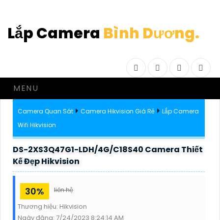
Lắp Camera
Bình Dương.
Facebook
Twitter
Instagram
Drib
MENU
Camera Quan Sát
Camera Hikvision Giá Rẻ
Lắp Camera
Wifi Hikvision
DS-2XS3Q47G1-LDH/4G/C18S40 Camera Thiết
Kế Đẹp Hikvision
30%
liên hệ
Thương hiệu:
Hikvision
Ngày đăng:
7/24/2023 8:24:14 AM