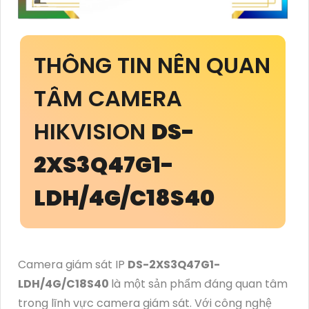
THÔNG TIN NÊN QUAN
TÂM CAMERA
HIKVISION
DS-
2XS3Q47G1-
LDH/4G/C18S40
Camera giám sát IP
DS-2XS3Q47G1-
LDH/4G/C18S40
là một sản phẩm đáng quan tâm
trong lĩnh vực camera giám sát. Với công nghệ