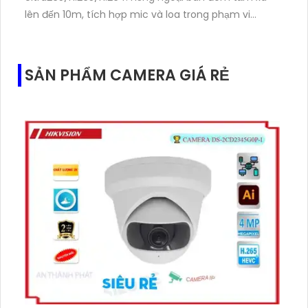
lên đến 10m, tích hợp mic và loa trong phạm vi
3m.Hỗ trợ thẻ nhớ MicroSD tối đa 256GB
SẢN PHẨM CAMERA GIÁ RẺ