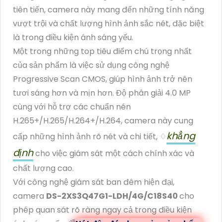
tiên tiến, camera này mang đến những tính năng
vượt trội và chất lượng hình ảnh sắc nét, đặc biệt
là trong điều kiện ánh sáng yếu.
Một trong những top tiêu điểm chú trọng nhất
của sản phẩm là việc sử dụng công nghệ
Progressive Scan CMOS, giúp hình ảnh trở nên
tươi sáng hơn và mịn hơn. Độ phân giải 4.0 MP
cùng với hỗ trợ các chuẩn nén
H.265+/H.265/H.264+/H.264, camera này cung
khẳng
cấp những hình ảnh rõ nét và chi tiết, ♢
định
cho việc giám sát một cách chính xác và
chất lượng cao.
Với công nghệ giám sát ban đêm hiện đại,
camera
DS-2XS3Q47G1-LDH/4G/C18S40
cho
phép quan sát rõ ràng ngay cả trong điều kiện