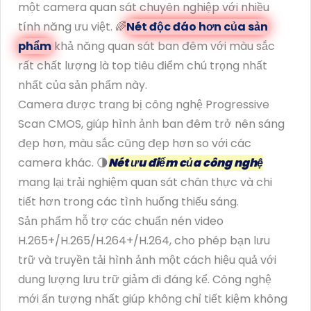
một camera quan sát chuyên nghiệp với nhiều
tính năng ưu việt. 🌈
Nét độc đáo hơn của sản
phẩm
khả năng quan sát ban đêm với màu sắc
rất chất lượng là top tiêu điểm chú trọng nhất
nhất của sản phẩm này.
Camera được trang bị công nghệ Progressive
Scan CMOS, giúp hình ảnh ban đêm trở nên sáng
đẹp hơn, màu sắc cũng đẹp hơn so với các
camera khác. 🌗
Nét ưu điểm của công nghệ
mang lại trải nghiệm quan sát chân thực và chi
tiết hơn trong các tình huống thiếu sáng.
Sản phẩm hỗ trợ các chuẩn nén video
H.265+/H.265/H.264+/H.264, cho phép bạn lưu
trữ và truyền tải hình ảnh một cách hiệu quả với
dung lượng lưu trữ giảm đi đáng kể. Công nghệ
mới ấn tượng nhất giúp không chỉ tiết kiệm không