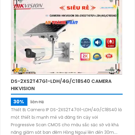
DS-2XS2T47G1-LDH/4G/C18S40 CAMERA
HIKVISION
30%
liên Hệ
Thiết Bị Camera IP DS-2XS2T47G1-LDH/4G/C18S40 là
một thiết bị mạnh mẽ và đáng tin cậy với
Progressive Scan CMOS cho màu sắc sặc sỡ và khả
năng giám sát ban đêm Hồng Ngoại lên đến 30m.