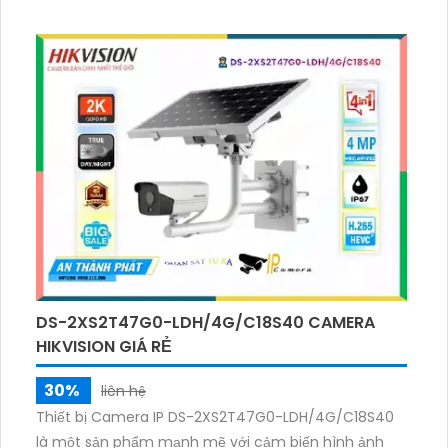
Camera này kết nối nhanh chóng với trang bị IP, tiết
kiệm chi phí cho hệ thống lớn. Với độ phân giải 4.0
MP, hình ảnh được giám sát sắc nét. Thiết bị này
cũng tích hợp công nghệ nhìn đêm chất lượng Hồng
Ngoại Smart IR, giúp xử lý chói sáng tốt. Ngoài ra, với
tính năng tiết kiệm dung lượng
H.265+/H.265/H.264+/H.264, camera này giúp tiết
kiệm đến 50% dung lượng.
DS-2XS2T47G0-LDH/4G/C18S40 CAMERA
HIKVISION GIÁ RẺ
30%
liên hệ
Thiết bị Camera IP DS-2XS2T47G0-LDH/4G/C18S40
là một sản phẩm mạnh mẽ với cảm biến hình ảnh