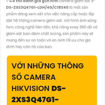
☄️
Có thể đánh giá gọn hơn
camera giám sát IP
DS-2XS3Q47G1-LDH/4G/C18S40
là một sản
phẩm đáng xem xét cho việc nâng cấp hoặc lắp
đặt hệ thống camera giám sát. Với hình ảnh sáng
hơn, công nghệ tiên tiến, khả năng xoay 360 độ và
giám sát ban đêm chất lượng, sản phẩm này sẽ
mang đến sự an toàn và an ninh tối ưu cho gia
đình hay căn hộ của bạn.
VỚI NHỮNG THÔNG
SỐ CAMERA
HIKVISION
DS-
2XS3Q47G1-