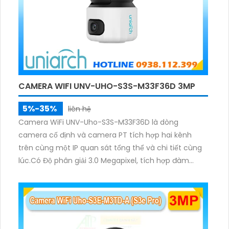
CAMERA WIFI UNV-UHO-S3S-M33F36D 3MP
5%-35%
liên hệ
Camera WiFi UNV-Uho-S3S-M33F36D là dòng
camera cố định và camera PT tích hợp hai kênh
trên cùng một IP quan sát tổng thể và chi tiết cùng
lúc.Có Độ phân giải 3.0 Megapixel, tích hợp đàm
thoại hai chiều. Hồng ngoại ban đêm và đèn ánh
sáng ấm lên đến 10m.