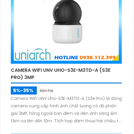
CAMERA WIFI UNV UHO-S3E-M3TD-A (S3E
PRO) 3MP
5%-35%
liên hệ
Camera WiFi UNV Uho-S3E-M3TD-A (S3e Pro) là dòng
camera cung cấp hình ảnh chất lượng có độ phân
giải 3MP, hồng ngoài ban đêm và đèn ánh sáng ấm
tầm ca lên đến 10m. Tích hợp đàm thoại hai chiều to
rõ ràng, hỗ trợ thẻ nhớ 512GB, có nút cảm ứng tiện lợi.