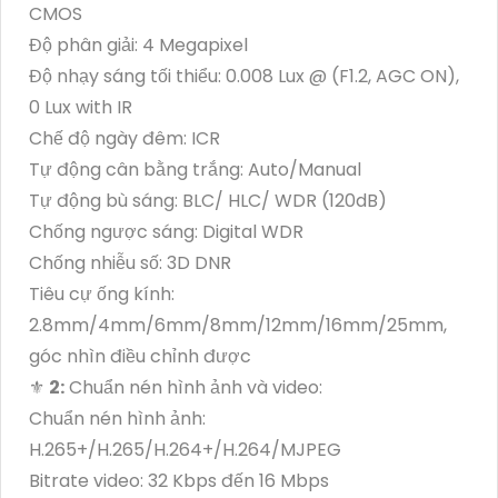
CMOS
Độ phân giải: 4 Megapixel
Độ nhạy sáng tối thiểu: 0.008 Lux @ (F1.2, AGC ON),
0 Lux with IR
Chế độ ngày đêm: ICR
Tự động cân bằng trắng: Auto/Manual
Tự động bù sáng: BLC/ HLC/ WDR (120dB)
Chống ngược sáng: Digital WDR
Chống nhiễu số: 3D DNR
Tiêu cự ống kính:
2.8mm/4mm/6mm/8mm/12mm/16mm/25mm,
góc nhìn điều chỉnh được
⚜️
2:
Chuẩn nén hình ảnh và video:
Chuẩn nén hình ảnh:
H.265+/H.265/H.264+/H.264/MJPEG
Bitrate video: 32 Kbps đến 16 Mbps