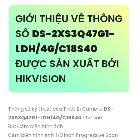
GIỚI THIỆU VỀ THÔNG
SỐ
DS-2XS3Q47G1-
LDH/4G/C18S40
ĐƯỢC SẢN XUẤT BỞI
HIKVISION
Thông số kỹ thuật của Thiết Bị Camera
DS-
2XS3Q47G1-LDH/4G/C18S40
như sau:
⛓
1:
Cảm biến hình ảnh:
Cảm biến hình ảnh: 1/3 inch Progressive Scan