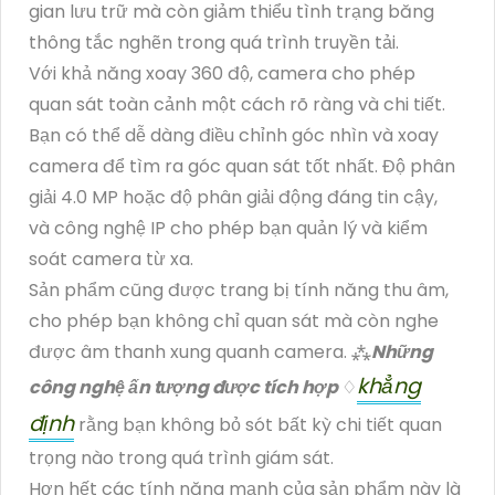
gian lưu trữ mà còn giảm thiểu tình trạng băng
thông tắc nghẽn trong quá trình truyền tải.
Với khả năng xoay 360 độ, camera cho phép
quan sát toàn cảnh một cách rõ ràng và chi tiết.
Bạn có thể dễ dàng điều chỉnh góc nhìn và xoay
camera để tìm ra góc quan sát tốt nhất. Độ phân
giải 4.0 MP hoặc độ phân giải động đáng tin cậy,
và công nghệ IP cho phép bạn quản lý và kiểm
soát camera từ xa.
Sản phẩm cũng được trang bị tính năng thu âm,
cho phép bạn không chỉ quan sát mà còn nghe
được âm thanh xung quanh camera. ⁂
Những
khẳng
công nghệ ấn tượng được tích hợp
♢
định
rằng bạn không bỏ sót bất kỳ chi tiết quan
trọng nào trong quá trình giám sát.
Hơn hết các tính năng mạnh của sản phẩm này là