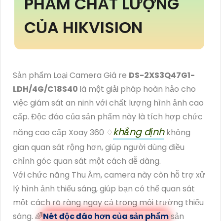
PHẨM CHẤT LƯỢNG
CỦA HIKVISION
Sản phẩm Loại Camera Giá re
DS-2XS3Q47G1-
LDH/4G/C18S40
là một giải pháp hoàn hảo cho
việc giám sát an ninh với chất lượng hình ảnh cao
cấp. Độc đáo của sản phẩm này là tích hợp chức
khẳng định
năng cao cấp Xoay 360 ♢
không
gian quan sát rộng hơn, giúp người dùng điều
chỉnh góc quan sát một cách dễ dàng.
Với chức năng Thu Âm, camera này còn hỗ trợ xử
lý hình ảnh thiếu sáng, giúp bạn có thể quan sát
một cách rõ ràng ngay cả trong môi trường thiếu
sáng. 🌈
Nét độc đáo hơn của sản phẩm
sản