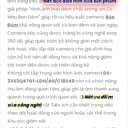
ánh sáng yếu. 🌈
Nét độc đáo hơn của sản phẩm
giải pháp "Hình ảnh ban đêm chất lượng với Có
Màu Ban Đêm" giúp tối ưu hiệu suất camera,
Bảo
Đảm
khả năng quan sát cả ban đêm và ban ngày.
Camera này cũng được trang bị công nghệ xoay
360 độ, giúp quét toàn bộ không gian một cách
linh hoạt. Việc lắp đặt camera cho gia đình hay
căn hộ trở nên dễ dàng hơn, và khả năng giám
sát toàn diện được cải thiện đáng kể.
Không chỉ tập trung vào hình ảnh, camera
DS-
2XS3Q47G1-LDH/4G/C18S40
còn có chức năng
thu âm đáng quan tâm, giúp ghi lại âm thanh xung
quanh trong quá trình quan sát. 🌗
Nét ưu điểm
của công nghệ
rất Tiên ích cần thiết trong việc
theo dõi hoạt động của người hoặc vật thể trong
khu vực giám sát.