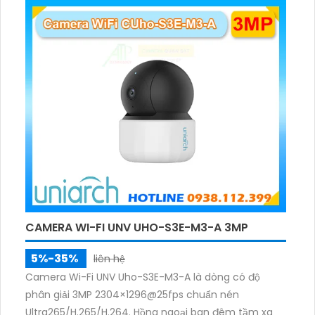
CAMERA WI-FI UNV UHO-S3E-M3-A 3MP
5%-35%
liên hệ
Camera Wi-Fi UNV Uho-S3E-M3-A là dòng có độ
phân giải 3MP 2304×1296@25fps chuẩn nén
Ultra265/H.265/H.264. Hồng ngoại ban đêm tầm xa