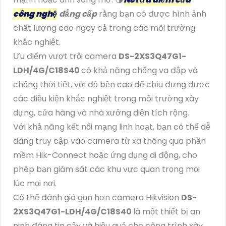
công nghệ
đẳng cấp
rằng bạn có được hình ảnh
chất lượng cao ngay cả trong các môi trường
khắc nghiệt.
Ưu điểm vượt trội camera
DS-2XS3Q47G1-
LDH/4G/C18S40
có khả năng chống va đập và
chống thời tiết, với độ bền cao để chịu đựng được
các điều kiện khắc nghiệt trong môi trường xây
dựng, cửa hàng và nhà xưởng diện tích rộng.
Với khả năng kết nối mạng linh hoạt, bạn có thể dễ
dàng truy cập vào camera từ xa thông qua phần
mềm Hik-Connect hoặc ứng dụng di động, cho
phép bạn giám sát các khu vực quan trọng mọi
lúc mọi nơi.
Có thể đánh giá gọn hơn camera Hikvision
DS-
2XS3Q47G1-LDH/4G/C18S40
là một thiết bị an
ninh đáng tin cậy và hiệu quả cho công trình xây