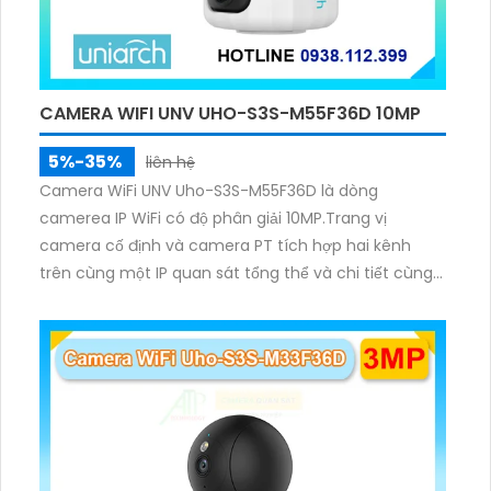
CAMERA WIFI UNV UHO-S3S-M55F36D 10MP
5%-35%
liên hệ
Camera WiFi UNV Uho-S3S-M55F36D là dòng
camerea IP WiFi có độ phân giải 10MP.Trang vị
camera cố định và camera PT tích hợp hai kênh
trên cùng một IP quan sát tổng thể và chi tiết cùng
lúc, hỗ trợ đàm thoại hai chiều cảnh báo âm thanh
ánh sáng. Kết hợp hồng ngoại và đèn ấm cho hình
ảnh có màu trong nhiều điều kiện khác nhau trong
phạm vi 3m.