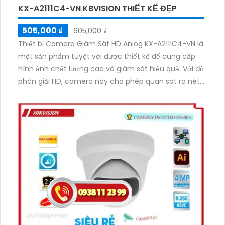
KX-A2111C4-VN KBVISION THIẾT KẾ ĐẸP
505,000 ₫
605,000 ₫
Thiết bị Camera Giám Sát HD Anlog KX-A2111C4-VN là
một sản phẩm tuyệt vời được thiết kế để cung cấp
hình ảnh chất lượng cao và giám sát hiệu quả. Với độ
phân giải HD, camera này cho phép quan sát rõ nét
ngày và đêm. Thiết bị được tích hợp nhiều tính năng
thông minh như chống ngược sáng, hồng ngoại,
chống thời tiết, độ nhạy cao và khả năng chống bụi,
chống nước, thích hợp sử dụng cho đa dạng môi
trường. Đặc biệt, thiết bị cung cấp hệ thống giám sát
an ninh tuyệt vời cho ngôi nhà, văn phòng, nhà
xưởng hay bất kỳ không gian nào khác.