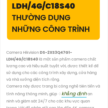
LDH/4G/C18S40
THƯỜNG DỤNG
NHỮNG CÔNG TRÌNH
Camera Hikvision
DS-2XS3Q47G1-
LDH/4G/C18S40
là một sản phẩm camera chất
lượng cao và hiệu suất tuyệt vời, được thiết kế để
sử dụng cho các công trình xây dựng, cửa hàng
và nhà xưởng diện tích rộng.
Camera này được trang bị công nghệ tiên tiến và
khẳng định
tính năng thông minh, giúp ♢
an
ninh và giám sát 24/7 cho các khu vực quan
trọng. Với độ phân giải cao lên đến 4K, camera