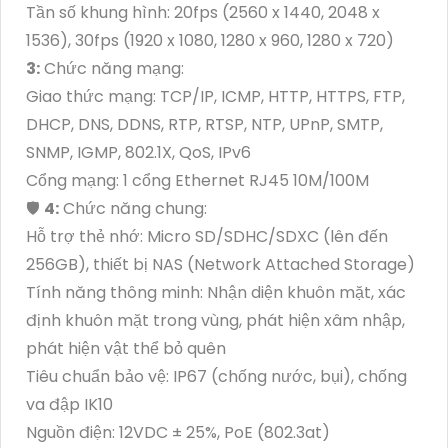
Tần số khung hình: 20fps (2560 x 1440, 2048 x
1536), 30fps (1920 x 1080, 1280 x 960, 1280 x 720)
3:
Chức năng mạng:
Giao thức mạng: TCP/IP, ICMP, HTTP, HTTPS, FTP,
DHCP, DNS, DDNS, RTP, RTSP, NTP, UPnP, SMTP,
SNMP, IGMP, 802.1X, QoS, IPv6
Cổng mạng: 1 cổng Ethernet RJ45 10M/100M
🛡
4:
Chức năng chung:
Hỗ trợ thẻ nhớ: Micro SD/SDHC/SDXC (lên đến
256GB), thiết bị NAS (Network Attached Storage)
Tính năng thông minh: Nhận diện khuôn mặt, xác
định khuôn mặt trong vùng, phát hiện xâm nhập,
phát hiện vật thể bỏ quên
Tiêu chuẩn bảo vệ: IP67 (chống nước, bụi), chống
va đập IK10
Nguồn điện: 12VDC ± 25%, PoE (802.3at)