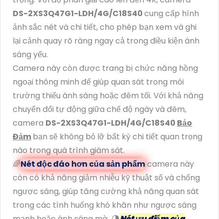
DS-2XS3Q47G1-LDH/4G/C18S40
cung cấp hình
ảnh sắc nét và chi tiết, cho phép bạn xem và ghi
lại cảnh quay rõ ràng ngay cả trong điều kiện ánh
sáng yếu.
Camera này còn được trang bị chức năng hồng
ngoại thông minh để giúp quan sát trong môi
trường thiếu ánh sáng hoặc đêm tối. Với khả năng
chuyển đổi tự động giữa chế độ ngày và đêm,
camera
DS-2XS3Q47G1-LDH/4G/C18S40
Bảo
Đảm
bạn sẽ không bỏ lỡ bất kỳ chi tiết quan trọng
nào trong quá trình giám sát.
🌈
Nét độc đáo hơn của sản phẩm
camera này
còn có khả năng giảm nhiễu kỹ thuật số và chống
ngược sáng, giúp tăng cường khả năng quan sát
trong các tình huống khó khăn như ngược sáng
mạnh hoặc ánh sáng mờ. 🌗
Nét ưu điểm của