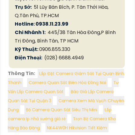
Trụ Sở:
51 Lũy Bán Bích, P. Tân Thới Hòa,
Q.Tân Phú, TP.HCM
Hotline: 0938.11.23.99
Chi Nhánh 1:
445/38 Tân Hòa Đông,P Bình
Trị Đông, Bình Tân, TP HCM
Kỹ Thuật:
0906.855.330
Điện Thoại:
(028) 6688.4949
Thông Tin:
Lắp Đặt Camera Giám Sát Tại Quan Binh
Thanh
Camera Quan Sát Biên Hòa Đồng Nai
Tư
Vấn Lắp Camera Quan Sát
Báo Giá Lắp Camera
Quan Sát Tại Quận 3
Camera Xem Mã Vạch Chuyên
Dụng
Bộ Camera Quan Sát Siêu Thị Mini
Lắp
camera Ip nhà xưởng giá rẻ
Trọn Bộ Camera Kho
Hàng Báo Động
NK44W0H Hikvision Tiết Kiệm