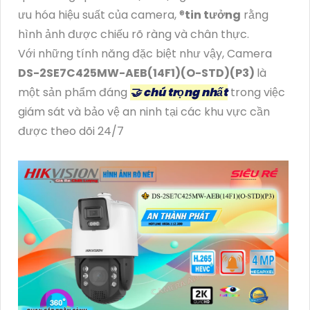
ưu hóa hiệu suất của camera, ®️
tin tưởng
rằng
hình ảnh được chiếu rõ ràng và chân thực.
Với những tính năng đặc biệt như vậy, Camera
DS-2SE7C425MW-AEB(14F1)(O-STD)(P3)
là
một sản phẩm đáng
🤝 chú trọng nhất
trong việc
giám sát và bảo vệ an ninh tại các khu vực cần
được theo dõi 24/7