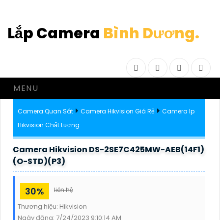
Lắp Camera
Bình Dương.
Facebook
Twitter
Instagram
Drib
MENU
Camera Quan Sát
Camera Hikvision Giá Rẻ
Camera Ip
Hikvision Chất Lượng
Camera Hikvision DS-2SE7C425MW-AEB(14F1)
(O-STD)(P3)
30%
liên hệ
Thương hiệu:
Hikvision
Ngày đăng:
7/24/2023 9:10:14 AM