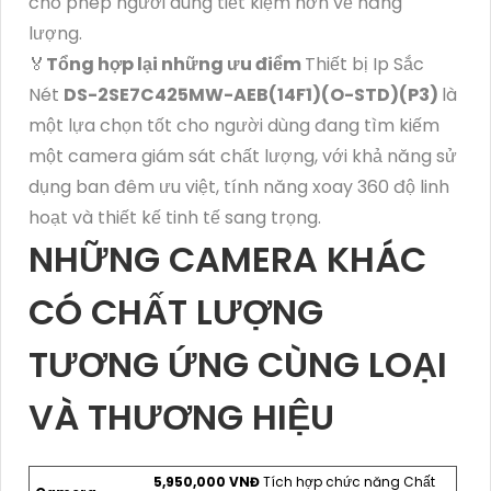
cho phép người dùng tiết kiệm hơn về năng
lượng.
️🏅
Tổng hợp lại những ưu điểm
Thiết bị Ip Sắc
Nét
DS-2SE7C425MW-AEB(14F1)(O-STD)(P3)
là
một lựa chọn tốt cho người dùng đang tìm kiếm
một camera giám sát chất lượng, với khả năng sử
dụng ban đêm ưu việt, tính năng xoay 360 độ linh
hoạt và thiết kế tinh tế sang trọng.
NHỮNG CAMERA KHÁC
CÓ CHẤT LƯỢNG
TƯƠNG ỨNG CÙNG LOẠI
VÀ THƯƠNG HIỆU
5,950,000 VNĐ
Tích hợp chức năng Chất