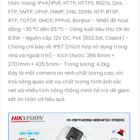
thức mạng: IPv4/IPv6, HTTP, HTTPS, 802.1x, Qos,
FTP, SMTP, UPnP, SNMP, DNS, DDNS, NTP, RTSP,
RTP, TCP/IP, DHCP, PPPoE, Bonjour - Nhiệt độ hoạt
động: -30 °C đến 65 °C - Công suất tiêu thụ: tối đa
8.5W - Nguồn cấp: 12V DC, PoE (802.3at, Class4) -
Chứng chỉ bảo vệ: IP67 (thích hợp sử dụng trong
nhà và ngoài trời) - Kích thước: 266 6mm ×
270.1mm × 425.5mm - Trọng lượng: 4.2kg
Đây là một camera an ninh chất lượng cao, với
khả năng quan sát xa, chất lượng hình ảnh sắc
nét và nhiều tính năng thông minh hỗ trợ để giám
sát an toàn và hiệu quả.