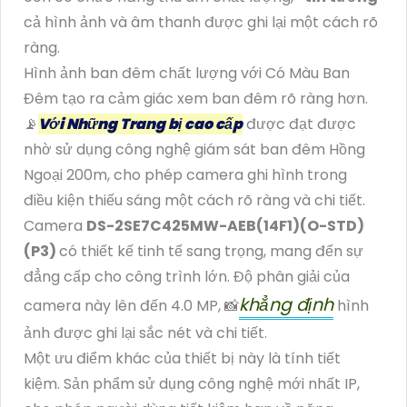
cả hình ảnh và âm thanh được ghi lại một cách rõ
ràng.
Hình ảnh ban đêm chất lượng với Có Màu Ban
Đêm tạo ra cảm giác xem ban đêm rõ ràng hơn.
📡
Với Những Trang bị cao cấp
được đạt được
nhờ sử dụng công nghệ giám sát ban đêm Hồng
Ngoại 200m, cho phép camera ghi hình trong
điều kiện thiếu sáng một cách rõ ràng và chi tiết.
Camera
DS-2SE7C425MW-AEB(14F1)(O-STD)
(P3)
có thiết kế tinh tế sang trọng, mang đến sự
đẳng cấp cho công trình lớn. Độ phân giải của
khẳng định
camera này lên đến 4.0 MP, 📸
hình
ảnh được ghi lại sắc nét và chi tiết.
Một ưu điểm khác của thiết bị này là tính tiết
kiệm. Sản phẩm sử dụng công nghệ mới nhất IP,