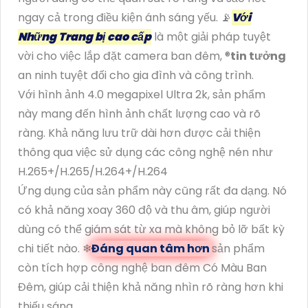
ngay cả trong điều kiện ánh sáng yếu. 📡
Với
Những Trang bị cao cấp
là một giải pháp tuyệt
vời cho việc lắp đặt camera ban đêm, ®️
tin tưởng
an ninh tuyệt đối cho gia đình và công trình.
Với hình ảnh 4.0 megapixel Ultra 2k, sản phẩm
này mang đến hình ảnh chất lượng cao và rõ
ràng. Khả năng lưu trữ dài hơn được cải thiện
thông qua việc sử dụng các công nghệ nén như
H.265+/H.265/H.264+/H.264
Ứng dụng của sản phẩm này cũng rất đa dạng. Nó
có khả năng xoay 360 độ và thu âm, giúp người
dùng có thể giám sát từ xa mà không bỏ lỡ bất kỳ
chi tiết nào. ❄
Đáng quan tâm hơn
sản phẩm
còn tích hợp công nghệ ban đêm Có Màu Ban
Đêm, giúp cải thiện khả năng nhìn rõ ràng hơn khi
thiếu sáng.