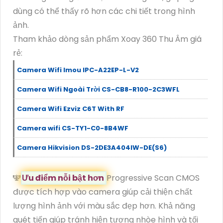
dùng có thể thấy rõ hơn các chi tiết trong hình
ảnh.
Tham khảo dòng sản phẩm Xoay 360 Thu Âm giá
rẻ:
Camera Wifi Imou IPC-A22EP-L-V2
Camera Wifi Ngoài Trời CS-CB8-R100-2C3WFL
Camera Wifi Ezviz C6T With RF
Camera wifi CS-TY1-C0-8B4WF
Camera Hikvision DS-2DE3A404IW-DE(S6)
🕎
Ưu điểm nỗi bật hơn
Progressive Scan CMOS
được tích hợp vào camera giúp cải thiện chất
lượng hình ảnh với màu sắc đẹp hơn. Khả năng
quét tiến giúp tránh hiện tượng nhòe hình và tối