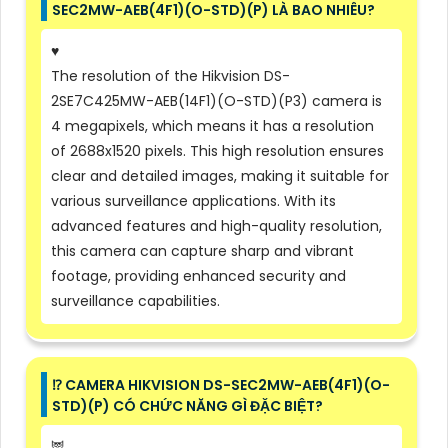
SEC2MW-AEB(4F1)(O-STD)(P) LÀ BAO NHIÊU?
♥️
The resolution of the Hikvision DS-
2SE7C425MW-AEB(14F1)(O-STD)(P3) camera is
4 megapixels, which means it has a resolution
of 2688x1520 pixels. This high resolution ensures
clear and detailed images, making it suitable for
various surveillance applications. With its
advanced features and high-quality resolution,
this camera can capture sharp and vibrant
footage, providing enhanced security and
surveillance capabilities.
⁉️ CAMERA HIKVISION DS-SEC2MW-AEB(4F1)(O-
STD)(P) CÓ CHỨC NĂNG GÌ ĐẶC BIỆT?
🦉