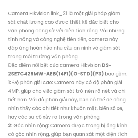
Camera Hikvision link_21 là một giải pháp giám
sát chất lượng cao được thiết kế đặc biệt cho
văn phòng công sở với diện tích rộng. Với những
tính năng và công nghệ tiên tiến, camera này
đáp ứng hoàn hảo nhu cầu an ninh và giám sát
trong môi trường văn phòng.
Đặc điểm nổi bật của camera Hikvision
DS-
2SE7C425MW-AEB(14F1)(O-STD)(P3)
bao gồm:
1:
Độ phân giải cao: Camera này có độ phân giải
4MP, giúp cho việc giám sát trở nên rõ nét và chi
tiết hơn. Với độ phân giải này, bạn có thể dễ dàng
nhìn thấy các chi tiết như khuôn mặt, biển số xe,
hay các sự cố xảy ra trong văn phòng.
2:
Góc nhìn rộng: Camera được trang bị ống kính
có góc nhìn rộng, giúp bạn quan sát một diện tích