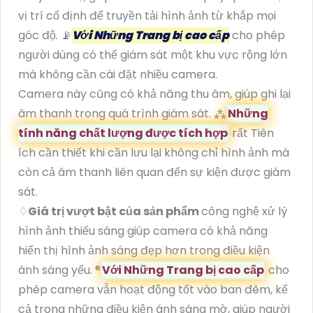
vị trí cố định để truyền tải hình ảnh từ khắp mọi
góc độ. 📡
Với Những Trang bị cao cấp
cho phép
người dùng có thể giám sát một khu vực rộng lớn
mà không cần cài đặt nhiều camera.
Camera này cũng có khả năng thu âm, giúp ghi lại
âm thanh trong quá trình giám sát. ⁂
Những
tính năng chất lượng được tích hợp
rất Tiên
ích cần thiết khi cần lưu lại không chỉ hình ảnh mà
còn cả âm thanh liên quan đến sự kiện được giám
sát.
♢
Giá trị vượt bật của sản phẩm
công nghệ xử lý
hình ảnh thiếu sáng giúp camera có khả năng
hiển thị hình ảnh sáng đẹp hơn trong điều kiện
ánh sáng yếu. ®️
Với Những Trang bị cao cấp
cho
phép camera vẫn hoạt động tốt vào ban đêm, kể
cả trong những điều kiện ánh sáng mờ, giúp người