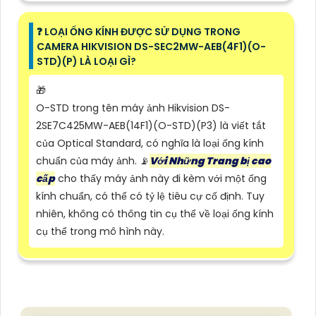
❓ LOẠI ỐNG KÍNH ĐƯỢC SỬ DỤNG TRONG
CAMERA HIKVISION DS-SEC2MW-AEB(4F1)(O-
STD)(P) LÀ LOẠI GÌ?
🎁
O-STD trong tên máy ảnh Hikvision DS-
2SE7C425MW-AEB(14F1)(O-STD)(P3) là viết tắt
của Optical Standard, có nghĩa là loại ống kính
chuẩn của máy ảnh. 📡
Với Những Trang bị cao
cấp
cho thấy máy ảnh này đi kèm với một ống
kính chuẩn, có thể có tỷ lệ tiêu cự cố định. Tuy
nhiên, không có thông tin cụ thể về loại ống kính
cụ thể trong mô hình này.