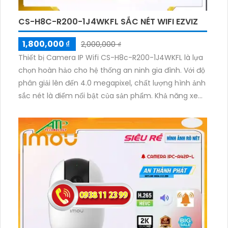
CS-H8C-R200-1J4WKFL SẮC NÉT WIFI EZVIZ
1,800,000 ₫
2,000,000 ₫
Thiết bị Camera IP Wifi CS-H8c-R200-1J4WKFL là lựa
chọn hoàn hảo cho hệ thống an ninh gia đình. Với độ
phân giải lên đến 4.0 megapixel, chất lượng hình ảnh
sắc nét là điểm nổi bật của sản phẩm. Khả năng xem
ban đêm Full Color trong khoảng cách 20m giúp
quan sát dễ dàng ngay cả khi trời tối. Thiết bị được
trang bị công nghệ IP Wifi tiên tiến, không giảm chất
lượng hình ảnh, đồng thời có khả năng Thu Âm và
Loa rõ ràng, giúp theo dõi và giao tiếp dễ dàng. Việc
lắp đặt camera này tại gia đình hay căn hộ giúp bạn
an tâm hơn về an ninh, đặc biệt với khả năng Xoay
360 độ linh hoạt. Nắm bắt mọi diễn biến, camera IP
Wifi CS-H8c-R200-1J4WKFL thực sự là sự lựa chọn ưu
việt và tiết kiệm.