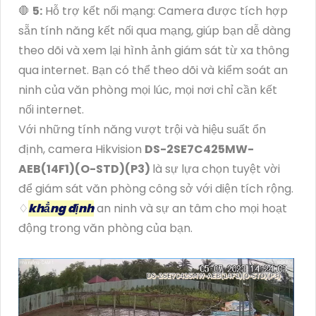
🛑
5:
Hỗ trợ kết nối mạng: Camera được tích hợp
sẵn tính năng kết nối qua mạng, giúp bạn dễ dàng
theo dõi và xem lại hình ảnh giám sát từ xa thông
qua internet. Bạn có thể theo dõi và kiểm soát an
ninh của văn phòng mọi lúc, mọi nơi chỉ cần kết
nối internet.
Với những tính năng vượt trội và hiệu suất ổn
định, camera Hikvision
DS-2SE7C425MW-
AEB(14F1)(O-STD)(P3)
là sự lựa chọn tuyệt vời
để giám sát văn phòng công sở với diện tích rộng.
♢
khẳng định
an ninh và sự an tâm cho mọi hoạt
động trong văn phòng của bạn.