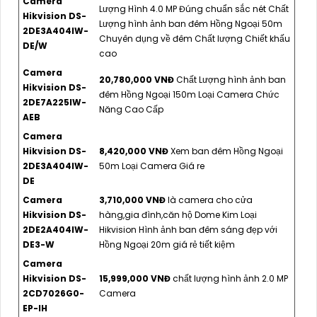
Camera
Lượng Hình 4.0 MP Đúng chuẩn sắc nét Chất
Hikvision DS-
Lượng hình ảnh ban đêm Hồng Ngoại 50m
2DE3A404IW-
Chuyên dụng về đêm Chất lượng Chiết khấu
DE/W
cao
Camera
20,780,000 VNĐ
Chất Lượng hình ảnh ban
Hikvision DS-
đêm Hồng Ngoại 150m Loại Camera Chức
2DE7A225IW-
Năng Cao Cấp
AEB
Camera
Hikvision DS-
8,420,000 VNĐ
Xem ban đêm Hồng Ngoại
2DE3A404IW-
50m Loại Camera Giá re
DE
Camera
3,710,000 VNĐ
là camera cho cửa
Hikvision DS-
hàng,gia đình,căn hộ Dome Kim Loại
2DE2A404IW-
Hikvision Hình ảnh ban đêm sáng đẹp với
DE3-W
Hồng Ngoại 20m giá rẻ tiết kiệm
Camera
Hikvision DS-
15,999,000 VNĐ
chất lượng hình ảnh 2.0 MP
2CD7026G0-
Camera
EP-IH