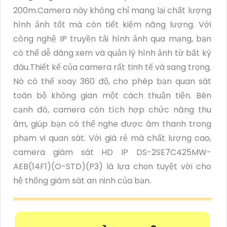
200m.Camera này không chỉ mang lại chất lượng
hình ảnh tốt mà còn tiết kiệm năng lượng. Với
công nghệ IP truyền tải hình ảnh qua mạng, bạn
có thể dễ dàng xem và quản lý hình ảnh từ bất kỳ
đâu.Thiết kế của camera rất tinh tế và sang trọng.
Nó có thể xoay 360 độ, cho phép bạn quan sát
toàn bộ không gian một cách thuận tiện. Bên
cạnh đó, camera còn tích hợp chức năng thu
âm, giúp bạn có thể nghe được âm thanh trong
phạm vi quan sát. Với giá rẻ mà chất lượng cao,
camera giám sát HD IP DS-2SE7C425MW-
AEB(14F1)(O-STD)(P3) là lựa chọn tuyệt vời cho
hệ thống giám sát an ninh của bạn.