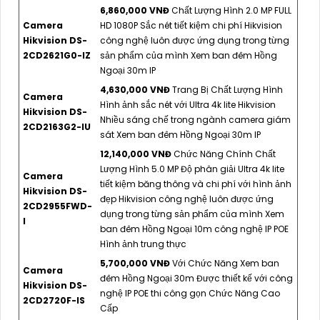
6,860,000 VNĐ
Chất Lượng Hình 2.0 MP FULL
Camera
HD 1080P Sắc nét tiết kiệm chi phí Hikvision
Hikvision DS-
công nghệ luôn được ứng dụng trong từng
2CD2621G0-IZ
sản phẩm của mình Xem ban đêm Hồng
Ngoại 30m IP
4,630,000 VNĐ
Trang Bị Chất Lượng Hình
Camera
Hình ảnh sắc nét với Ultra 4k lite Hikvision
Hikvision DS-
Nhiều sáng chế trong ngành camera giám
2CD2163G2-IU
sát Xem ban đêm Hồng Ngoại 30m IP
12,140,000 VNĐ
Chức Năng Chính Chất
Lượng Hình 5.0 MP Độ phân giải Ultra 4k lite
Camera
tiết kiệm băng thông và chi phí với hình ảnh
Hikvision DS-
đẹp Hikvision công nghệ luôn được ứng
2CD2955FWD-
dụng trong từng sản phẩm của mình Xem
I
ban đêm Hồng Ngoại 10m công nghệ IP POE
Hình ảnh trung thực
5,700,000 VNĐ
Với Chức Năng Xem ban
Camera
đêm Hồng Ngoại 30m Được thiết kế với công
Hikvision DS-
nghệ IP POE thi công gọn Chức Năng Cao
2CD2720F-IS
Cấp