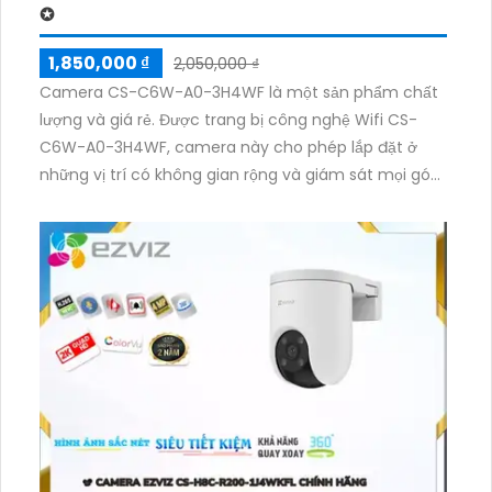
✪
1,850,000 ₫
2,050,000 ₫
Camera CS-C6W-A0-3H4WF là một sản phẩm chất
lượng và giá rẻ. Được trang bị công nghệ Wifi CS-
C6W-A0-3H4WF, camera này cho phép lắp đặt ở
những vị trí có không gian rộng và giám sát mọi góc
độ bằng khả năng xoay 360 độ. Camera sử dụng
công nghệ mới IP Wifi Digital, đảm bảo chất lượng
hình ảnh sắc nét lên đến 4.0 MP. Ngoài ra, camera
còn tích hợp chức năng xoay 360 độ và thu âm cao
cấp. Đặc biệt, camera còn được trang bị công nghệ
hồng ngoại thông minh Smart IR, với tầm quan sát
ban đêm lên đến 10m, giúp quan sát tối ưu hơn trong
điều kiện ánh sáng yếu.