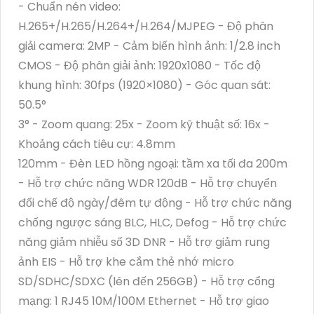
- Chuẩn nén video:
H.265+/H.265/H.264+/H.264/MJPEG - Độ phân
giải camera: 2MP - Cảm biến hình ảnh: 1/2.8 inch
CMOS - Độ phân giải ảnh: 1920x1080 - Tốc độ
khung hình: 30fps (1920×1080) - Góc quan sát:
50.5°
3° - Zoom quang: 25x - Zoom kỹ thuật số: 16x -
Khoảng cách tiêu cự: 4.8mm
120mm - Đèn LED hồng ngoại: tầm xa tối đa 200m
- Hỗ trợ chức năng WDR 120dB - Hỗ trợ chuyển
đổi chế độ ngày/đêm tự động - Hỗ trợ chức năng
chống ngược sáng BLC, HLC, Defog - Hỗ trợ chức
năng giảm nhiễu số 3D DNR - Hỗ trợ giảm rung
ảnh EIS - Hỗ trợ khe cắm thẻ nhớ micro
SD/SDHC/SDXC (lên đến 256GB) - Hỗ trợ cổng
mạng: 1 RJ45 10M/100M Ethernet - Hỗ trợ giao