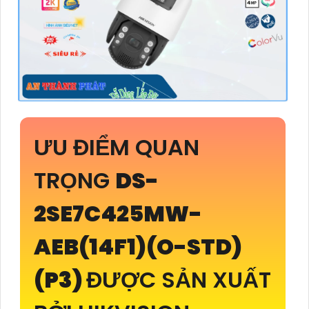
ƯU ĐIỂM QUAN
TRỌNG
DS-
2SE7C425MW-
AEB(14F1)(O-STD)
(P3)
ĐƯỢC SẢN XUẤT