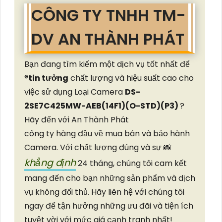
CÔNG TY TNHH TM-
DV AN THÀNH PHÁT
Bạn đang tìm kiếm một dịch vụ tốt nhất để
®️
tin tưởng
chất lượng và hiệu suất cao cho
việc sử dụng Loại Camera
DS-
2SE7C425MW-AEB(14F1)(O-STD)(P3)
?
Hãy đến với An Thành Phát
công ty hàng đầu về mua bán và bảo hành
Camera. Với chất lượng đúng và sự 📸
khẳng định
24 tháng, chúng tôi cam kết
mang đến cho bạn những sản phẩm và dịch
vụ không đối thủ. Hãy liên hệ với chúng tôi
ngay để tận hưởng những ưu đãi và tiện ích
tuyệt vời với mức giá cạnh tranh nhất!