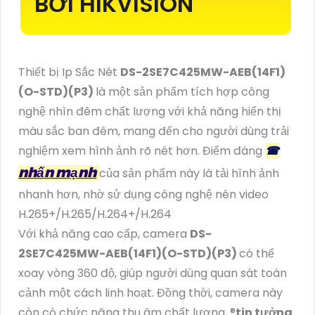
BỞI HIKVISION
Thiết bị Ip Sắc Nét
DS-2SE7C425MW-AEB(14F1)
(O-STD)(P3)
là một sản phẩm tích hợp công
nghệ nhìn đêm chất lượng với khả năng hiển thị
màu sắc ban đêm, mang đến cho người dùng trải
nghiệm xem hình ảnh rõ nét hơn. Điểm đáng
☎
nhấn mạnh
của sản phẩm này là tải hình ảnh
nhanh hơn, nhờ sử dụng công nghệ nén video
H.265+/H.265/H.264+/H.264
Với khả năng cao cấp, camera
DS-
2SE7C425MW-AEB(14F1)(O-STD)(P3)
có thể
xoay vòng 360 độ, giúp người dùng quan sát toàn
cảnh một cách linh hoạt. Đồng thời, camera này
còn có chức năng thu âm chất lượng, ®️
tin tưởng