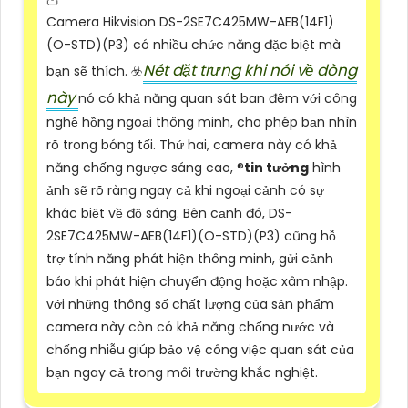
Camera Hikvision DS-2SE7C425MW-AEB(14F1)
(O-STD)(P3) có nhiều chức năng đặc biệt mà
Nét đặt trưng khi nói về dòng
bạn sẽ thích. ☣️
này
nó có khả năng quan sát ban đêm với công
nghệ hồng ngoại thông minh, cho phép bạn nhìn
rõ trong bóng tối. Thứ hai, camera này có khả
năng chống ngược sáng cao, ®️
tin tưởng
hình
ảnh sẽ rõ ràng ngay cả khi ngoại cảnh có sự
khác biệt về độ sáng. Bên cạnh đó, DS-
2SE7C425MW-AEB(14F1)(O-STD)(P3) cũng hỗ
trợ tính năng phát hiện thông minh, gửi cảnh
báo khi phát hiện chuyển động hoặc xâm nhập.
với những thông số chất lượng của sản phẩm
camera này còn có khả năng chống nước và
chống nhiễu giúp bảo vệ công việc quan sát của
bạn ngay cả trong môi trường khắc nghiệt.