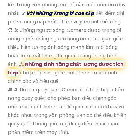
lớn trong văn phòng mà chỉ cần một camera duy
nhất. 📡
Với Những Trang bị cao cấp
tiết kiệm chi
phí và cung cấp một phạm vi giám sát mở rộng.
💞
3:
Chống ngược sáng: Camera được trang bị
công nghệ chống ngược sáng cao cấp, giúp giảm
thiểu hiện tượng ánh sáng mạnh làm mờ bóng
hoặc làm mất thông tin quan trọng trong hình
ảnh. ⁂
Những tính năng chất lượng được tích
hợp
cho phép việc giám sát diễn ra một cách
chính xác và hiệu quả.
🔔
4:
Hỗ trợ quay quét: Camera có tích hợp chức
năng quay quét, cho phép bạn điều chỉnh góc
nhìn một cách linh hoạt để quan sát các khu vực
khác nhau trong văn phòng. Bạn có thể điều khiển
quay quét thông qua ứng dụng điện thoại hoặc
phần mềm trên máy tính.