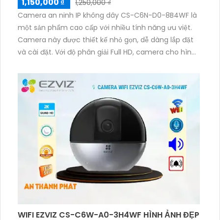
1,150,000 ₫
1,250,000 ₫
Camera an ninh IP không dây CS-C6N-D0-8B4WF là
một sản phẩm cao cấp với nhiều tính năng ưu việt.
Camera này được thiết kế nhỏ gọn, dễ dàng lắp đặt
và cài đặt. Với độ phân giải Full HD, camera cho hình
ảnh sắc nét, chất lượng cao, đem lại trải nghiệm xem
hình ảnh chân thực. Camera IP không dây này cũng
hỗ trợ kết nối Wi-Fi, giúp người dùng dễ dàng kiểm
soát và xem trực tiếp hình ảnh từ xa thông qua điện
thoại di động hoặc máy tính. Ngoài ra, tính năng
cảnh báo chuyển động, hỗ trợ thẻ nhớ lên đến 128GB
giúp ghi lại các sự kiện quan trọng. Sản phẩm này
đáp ứng tốt nhu cầu bảo vệ an ninh của gia đình,
văn phòng, cửa hàng và các khu vực khác.
WIFI EZVIZ CS-C6W-A0-3H4WF HÌNH ẢNH ĐẸP