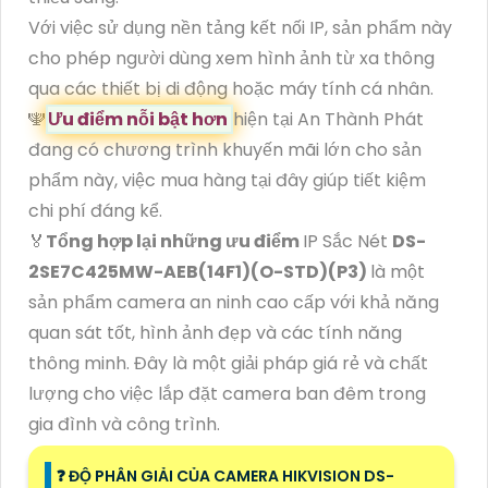
Với việc sử dụng nền tảng kết nối IP, sản phẩm này
cho phép người dùng xem hình ảnh từ xa thông
qua các thiết bị di động hoặc máy tính cá nhân.
🕎
Ưu điểm nỗi bật hơn
hiện tại An Thành Phát
đang có chương trình khuyến mãi lớn cho sản
phẩm này, việc mua hàng tại đây giúp tiết kiệm
chi phí đáng kể.
️🏅
Tổng hợp lại những ưu điểm
IP Sắc Nét
DS-
2SE7C425MW-AEB(14F1)(O-STD)(P3)
là một
sản phẩm camera an ninh cao cấp với khả năng
quan sát tốt, hình ảnh đẹp và các tính năng
thông minh. Đây là một giải pháp giá rẻ và chất
lượng cho việc lắp đặt camera ban đêm trong
gia đình và công trình.
️❓ ĐỘ PHÂN GIẢI CỦA CAMERA HIKVISION DS-