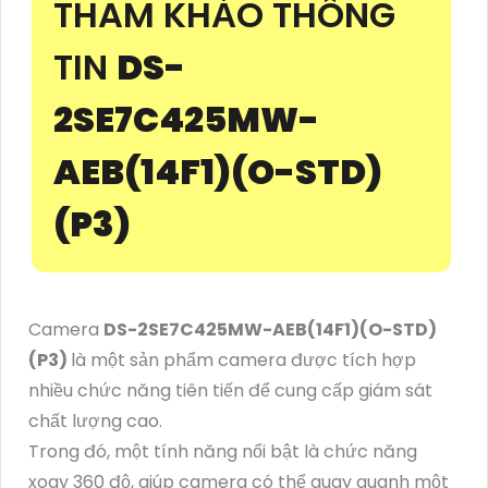
THAM KHẢO THÔNG
TIN
DS-
2SE7C425MW-
AEB(14F1)(O-STD)
(P3)
Camera
DS-2SE7C425MW-AEB(14F1)(O-STD)
(P3)
là một sản phẩm camera được tích hợp
nhiều chức năng tiên tiến để cung cấp giám sát
chất lượng cao.
Trong đó, một tính năng nổi bật là chức năng
xoay 360 độ, giúp camera có thể quay quanh một