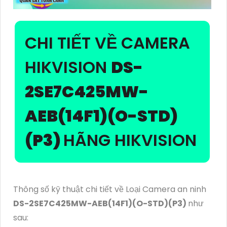
CHI TIẾT VỀ CAMERA
HIKVISION
DS-
2SE7C425MW-
AEB(14F1)(O-STD)
(P3)
HÃNG HIKVISION
Thông số kỹ thuật chi tiết về Loại Camera an ninh
DS-2SE7C425MW-AEB(14F1)(O-STD)(P3)
như
sau: