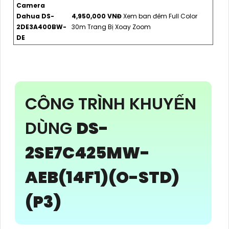
Camera
Dahua DS-
4,950,000 VNĐ
Xem ban đêm Full Color
2DE3A400BW-
30m Trang Bị Xoay Zoom
DE
CÔNG TRÌNH KHUYẾN
DÙNG
DS-
2SE7C425MW-
AEB(14F1)(O-STD)
(P3)