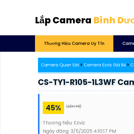
Lắp Camera
Bình Dư
Thương Hiệu Camera Uy Tín
Came
Camera Quan Sát
Camera Ezviz Giá Rẻ
C
CS-TY1-R105-1L3WF Cam
45%
Liên Hệ
Thương hiệu:
Ezviz
Ngày đăng:
3/5/2025 4:10:17 PM