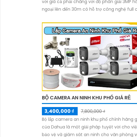
với giá cả phải chăng với độ phân giải 3MP h
ngoại lên đến 30m có hỗ trợ công nghệ full c
có màu ban đêm tích hợp kèm mic ghi âm
camera để giám sát và bảo vệ tài sản của 
giá rẻ phù hợp cho mọi gia đình.
BỘ CAMERA AN NINH KHU PHỐ GIÁ RẺ
3,400,000 ₫
7,800,000 ₫
Bộ lắp camera an ninh khu phố chính hãng g
của Dahua là một giải pháp tuyệt vời cho vi
bảo vệ và giám sát an ninh cho văn phòng v