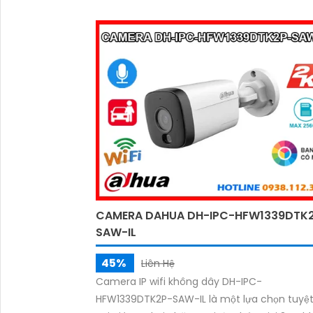
CAMERA DAHUA DH-IPC-HFW1339DTK
SAW-IL
45%
Liên Hệ
Camera IP wifi không dây DH-IPC-
HFW1339DTK2P-SAW-IL là một lựa chọn tuyệt