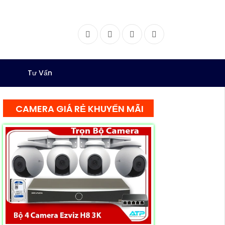
Facebook
Twitter
Instagram
Dribbble
Tư Vấn
CAMERA GIÁ RẺ KHUYẾN MÃI