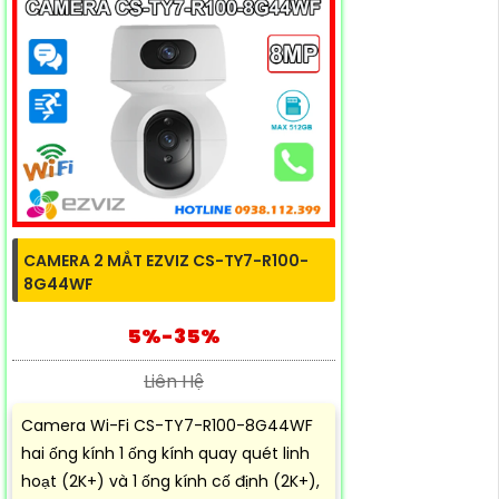
CAMERA 2 MẮT EZVIZ CS-TY7-R100-
8G44WF
5%-35%
Liên Hệ
Camera Wi-Fi CS-TY7-R100-8G44WF
hai ống kính 1 ống kính quay quét linh
hoạt (2K+) và 1 ống kính cố định (2K+),