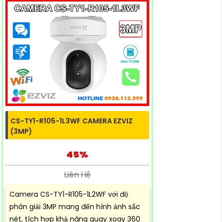
CS-TY1-R105-1L3WF CAMERA EZVIZ
(3MP)
45%
Liên Hệ
Camera CS-TY1-R105-1L2WF với độ
phân giải 3MP mang đến hình ảnh sắc
nét, tích hợp khả năng quay xoay 360