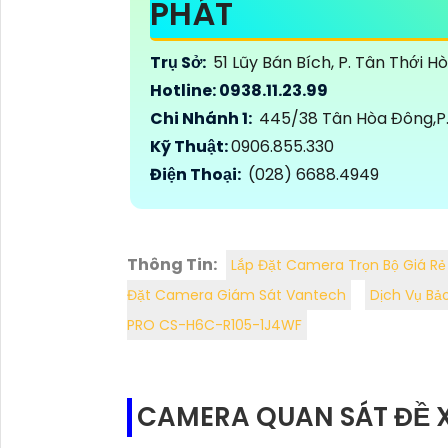
PHÁT
Trụ Sở:
51 Lũy Bán Bích, P. Tân Thới H
Hotline: 0938.11.23.99
Chi Nhánh 1:
445/38 Tân Hòa Đông,P. 
Kỹ Thuật:
0906.855.330
Điện Thoại:
(028) 6688.4949
Thông Tin:
Lắp Đặt Camera Trọn Bộ Giá Rẻ
Đặt Camera Giám Sát Vantech
Dịch Vụ Bả
PRO CS-H6C-R105-1J4WF
CAMERA QUAN SÁT ĐỀ 