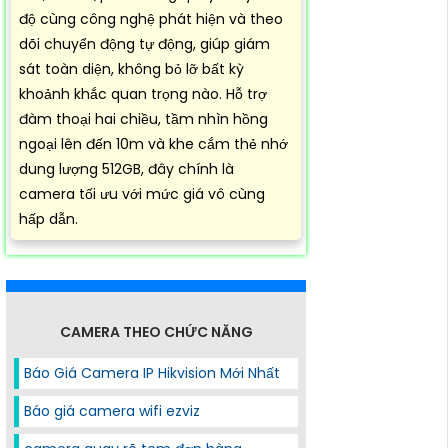
độ cùng công nghệ phát hiện và theo
dõi chuyển động tự động, giúp giám
sát toàn diện, không bỏ lỡ bất kỳ
khoảnh khắc quan trọng nào. Hỗ trợ
đàm thoại hai chiều, tầm nhìn hồng
ngoại lên đến 10m và khe cắm thẻ nhớ
dung lượng 512GB, đây chính là
camera tối ưu với mức giá vô cùng
hấp dẫn.
CAMERA THEO CHỨC NĂNG
Báo Giá Camera IP Hikvision Mới Nhất
Báo giá camera wifi ezviz