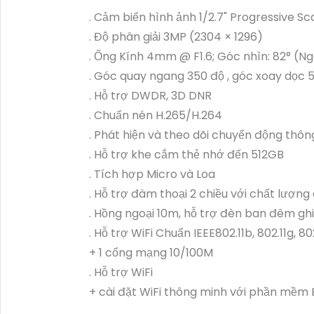
. Cảm biến hình ảnh 1/2.7" Progressive 
. Độ phân giải 3MP (2304 × 1296)
. Ống Kính 4mm @ F1.6; Góc nhìn: 82° (N
. Góc quay ngang 350 độ , góc xoay dọc 
. Hỗ trợ DWDR, 3D DNR
. Chuấn nén H.265/H.264
. Phát hiện và theo dõi chuyển động thô
. Hỗ trợ khe cắm thẻ nhớ đến 512GB
. Tích hợp Micro và Loa
. Hỗ trợ đàm thoại 2 chiều với chất lươ
. Hồng ngoại 10m, hỗ trợ đèn ban đêm gh
. Hỗ trợ WiFi Chuẩn IEEE802.11b, 802.11g, 8
+ 1 cổng mạng 10/100M
. Hỗ trợ WiFi
+ cài đặt WiFi thông minh với phần mềm