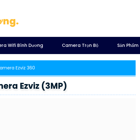
ơng.
ra Wifi Bình Dương
Camera Trọn Bộ
Sản Phẩm
amera Ezviz 360
era Ezviz (3MP)