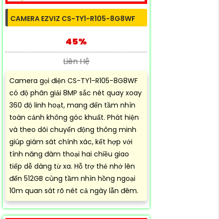
CAMERA EZVIZ CS-TY1-R105-8G8WF
45%
Liên Hệ
Camera gọi điện CS-TY1-R105-8G8WF
có độ phân giải 8MP sắc nét quay xoay
360 độ linh hoạt, mang đến tầm nhìn
toàn cảnh không góc khuất. Phát hiện
và theo dõi chuyển động thông minh
giúp giám sát chính xác, kết hợp với
tính năng đàm thoại hai chiều giao
tiếp dễ dàng từ xa. Hỗ trợ thẻ nhớ lên
đến 512GB cùng tầm nhìn hồng ngoại
10m quan sát rõ nét cả ngày lẫn đêm.