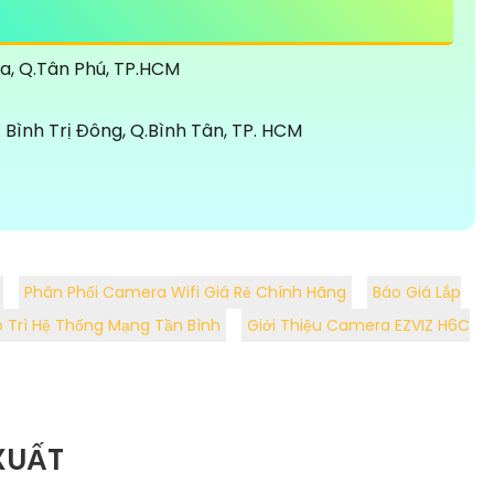
òa, Q.Tân Phú, TP.HCM
Bình Trị Đông, Q.Bình Tân, TP. HCM
Phân Phối Camera Wifi Giá Rẻ Chính Hãng
Báo Giá Lắp
o Trì Hệ Thống Mạng Tần Bình
Giới Thiệu Camera EZVIZ H6C
XUẤT