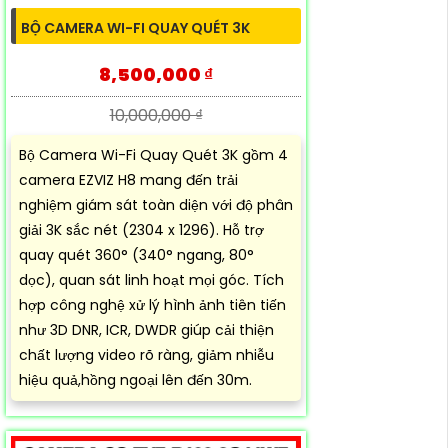
BỘ CAMERA WI-FI QUAY QUÉT 3K
8,500,000 ₫
10,000,000 ₫
Bộ Camera Wi-Fi Quay Quét 3K gồm 4
camera EZVIZ H8 mang đến trải
nghiệm giám sát toàn diện với độ phân
giải 3K sắc nét (2304 x 1296). Hỗ trợ
quay quét 360° (340° ngang, 80°
dọc), quan sát linh hoạt mọi góc. Tích
hợp công nghệ xử lý hình ảnh tiên tiến
như 3D DNR, ICR, DWDR giúp cải thiện
chất lượng video rõ ràng, giảm nhiễu
hiệu quả,hồng ngoại lên đến 30m.