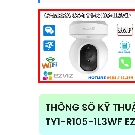
THÔNG SỐ KỸ THU
TY1-R105-1L3WF E