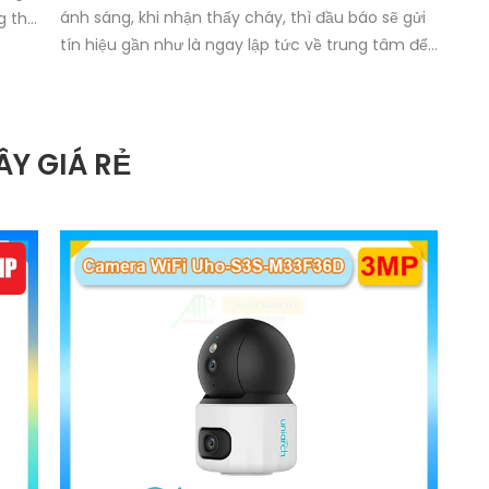
ánh sáng, khi nhận thấy cháy, thì đầu báo sẽ gửi
g thu
tín hiệu gần như là ngay lập tức về trung tâm để
báo cháy
ơng
Y GIÁ RẺ