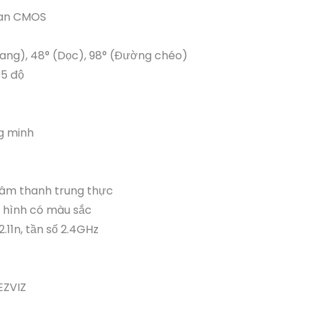
Scan CMOS
gang), 48° (Dọc), 98° (Đường chéo)
55 độ
ng minh
̣ng âm thanh trung thực
i hình có màu sắc
02.11n, tần số 2.4GHz
 EZVIZ