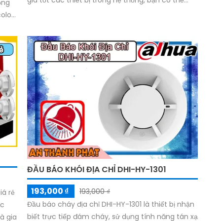
giá tốt các thiết bị trong hệ thống, bạn có thể
ồng
quản lý các thiết bị hệ thống báo cháy tại đây
olor
mình
ĐẦU BÁO KHÓI ĐỊA CHỈ DHI-HY-1301
193,000 ₫
193,000 ₫
iá rẻ
Đầu báo cháy địa chỉ DHI-HY-1301 là thiết bị nhận
ệc
biết trực tiếp đám cháy, sử dụng tính năng tán xạ
à gia