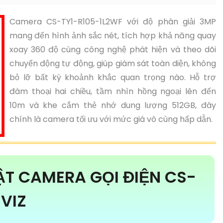
Camera CS-TY1-R105-1L2WF với độ phân giải 3MP
mang đến hình ảnh sắc nét, tích hợp khả năng quay
xoay 360 độ cùng công nghệ phát hiện và theo dõi
chuyển động tự động, giúp giám sát toàn diện, không
bỏ lỡ bất kỳ khoảnh khắc quan trọng nào. Hỗ trợ
đàm thoại hai chiều, tầm nhìn hồng ngoại lên đến
10m và khe cắm thẻ nhớ dung lượng 512GB, đây
chính là camera tối ưu với mức giá vô cùng hấp dẫn.
ẬT CAMERA GỌI ĐIỆN CS-
ZVIZ