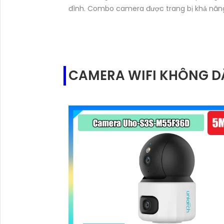
đình. Combo camera được trang bị khả năn
âm và loa tích hợp, mang lại cho bạn sự tiện
dụng và linh hoạt trong việc giao tiếp và tư
tác.
CAMERA WIFI KHÔNG DÂ