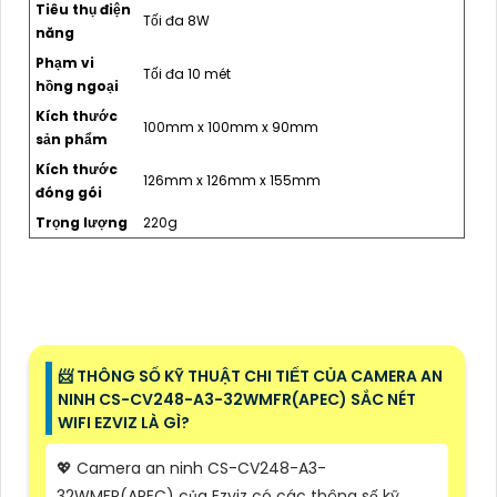
Tiêu thụ điện
Tối đa 8W
năng
Phạm vi
Tối đa 10 mét
hồng ngoại
Kích thước
100mm x 100mm x 90mm
sản phẩm
Kích thước
126mm x 126mm x 155mm
đóng gói
Trọng lượng
220g
📨 THÔNG SỐ KỸ THUẬT CHI TIẾT CỦA CAMERA AN
NINH CS-CV248-A3-32WMFR(APEC) SẮC NÉT
WIFI EZVIZ LÀ GÌ?
💖 Camera an ninh CS-CV248-A3-
32WMFR(APEC) của Ezviz có các thông số kỹ