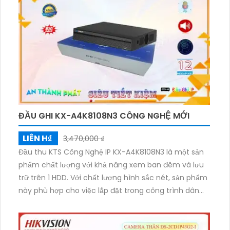
Camera An Ninh Công Nghệ POE KX-CAi4204MN2-A
là sự lựa chọn tuyệt vời cho việc giám sát an ninh kết
hợp với hệ thống mạng.
ĐẦU GHI KX-A4K8108N3 CÔNG NGHỆ MỚI
LIÊN H₫
3,470,000 ₫
Đầu thu KTS Công Nghệ IP KX-A4K8108N3 là một sản
phẩm chất lượng với khả năng xem ban đêm và lưu
trữ trên 1 HDD. Với chất lượng hình sắc nét, sản phẩm
này phù hợp cho việc lắp đặt trong công trình dân
dụng. Đầu ghi 8 kênh với chức năng chuyên dụng và
chế độ riêng tư khanh vùng khi xâm nhập, giúp bạn
yên tâm bảo vệ an ninh. Chất lượng hình ảnh được