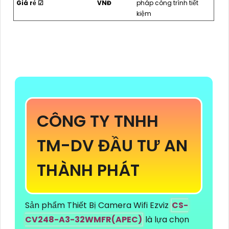
Giá rẻ ☑
VNĐ
pháp công trình tiết
kiệm
CÔNG TY TNHH
TM-DV ĐẦU TƯ AN
THÀNH PHÁT
Sản phẩm Thiết Bị Camera Wifi Ezviz
CS-
CV248-A3-32WMFR(APEC)
là lựa chọn