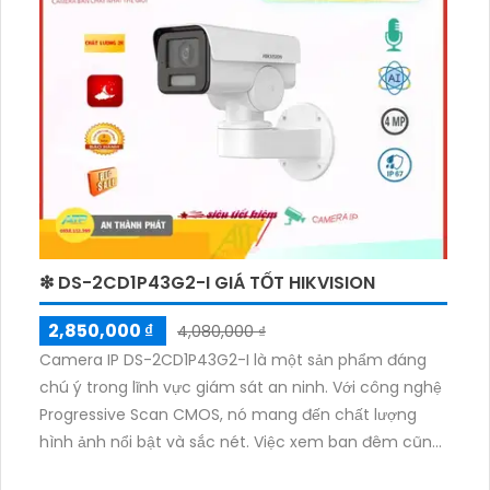
cải thiện bởi công nghệ tiên tiến, cùng nguồn giao
động ổn định và tiết kiệm điện năng. AssemblyVersion
và định dạng video hỗ trợ linh hoạt, đa dạng, giúp dễ
dàng quản lý và lưu trữ dữ liệu.
❇ DS-2CD1P43G2-I GIÁ TỐT HIKVISION
2,850,000 ₫
4,080,000 ₫
Camera IP DS-2CD1P43G2-I là một sản phẩm đáng
chú ý trong lĩnh vực giám sát an ninh. Với công nghệ
Progressive Scan CMOS, nó mang đến chất lượng
hình ảnh nổi bật và sắc nét. Việc xem ban đêm cũng
không phải là vấn đề với khả năng hồng ngoại lên đến