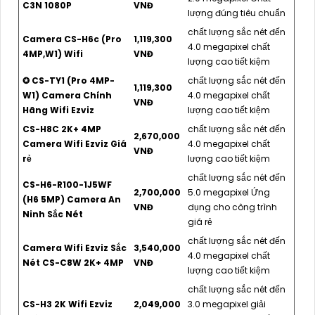
C3N 1080P
VNĐ
lượng đúng tiêu chuẩn
chất lượng sắc nét đến
Camera CS-H6c (Pro
1,119,300
4.0 megapixel chất
4MP,W1) Wifi
VNĐ
lượng cao tiết kiệm
✪ CS-TY1 (Pro 4MP-
chất lượng sắc nét đến
1,119,300
W1) Camera Chính
4.0 megapixel chất
VNĐ
Hãng Wifi Ezviz
lượng cao tiết kiệm
CS-H8C 2K+ 4MP
chất lượng sắc nét đến
2,670,000
Camera Wifi Ezviz Giá
4.0 megapixel chất
VNĐ
rẻ
lượng cao tiết kiệm
chất lượng sắc nét đến
CS-H6-R100-1J5WF
2,700,000
5.0 megapixel Ứng
(H6 5MP) Camera An
VNĐ
dụng cho công trình
Ninh Sắc Nét
giá rẻ
chất lượng sắc nét đến
Camera Wifi Ezviz Sắc
3,540,000
4.0 megapixel chất
Nét CS-C8W 2K+ 4MP
VNĐ
lượng cao tiết kiệm
chất lượng sắc nét đến
CS-H3 2K Wifi Ezviz
2,049,000
3.0 megapixel giải