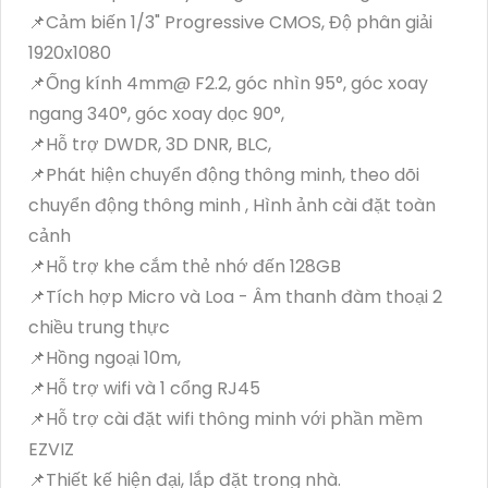
📌Cảm biến 1/3" Progressive CMOS, Độ phân giải
1920x1080
📌Ống kính 4mm@ F2.2, góc nhìn 95°, góc xoay
ngang 340°, góc xoay dọc 90°,
📌Hỗ trợ DWDR, 3D DNR, BLC,
📌Phát hiện chuyển động thông minh, theo dõi
chuyển động thông minh , Hình ảnh cài đặt toàn
cảnh
📌Hỗ trợ khe cắm thẻ nhớ đến 128GB
📌Tích hợp Micro và Loa - Âm thanh đàm thoại 2
chiều trung thực
📌Hồng ngoại 10m,
📌Hỗ trợ wifi và 1 cổng RJ45
📌Hỗ trợ cài đặt wifi thông minh với phần mềm
EZVIZ
📌Thiết kế hiện đại, lắp đặt trong nhà.