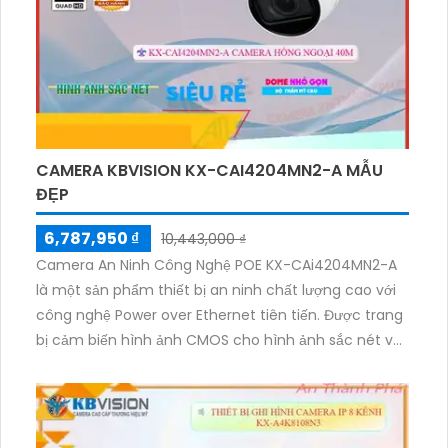
kiện chính xác và chi tiết.
CAMERA KBVISION KX-CAI4204MN2-A MẪU
ĐẸP
6,787,950 ₫
10,443,000 ₫
Camera An Ninh Công Nghệ POE KX-CAi4204MN2-A
là một sản phẩm thiết bị an ninh chất lượng cao với
công nghệ Power over Ethernet tiên tiến. Được trang
bị cảm biến hình ảnh CMOS cho hình ảnh sắc nét và
chất lượng cao. Camera này có khả năng quan sát
ban đêm với chế độ hồng ngoại thông minh, giúp
nhận diện đối tượng ở khoảng cách xa. Với tính năng
chống thấm nước và chịu được ánh sáng mặt trời,