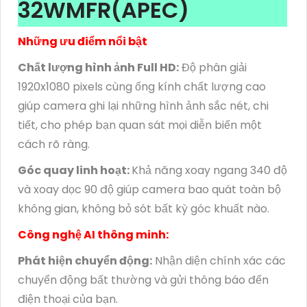
32WMFR(APEC)
Những ưu điểm nổi bật
Chất lượng hình ảnh Full HD:
Độ phân giải
1920x1080 pixels cùng ống kính chất lượng cao
giúp camera ghi lại những hình ảnh sắc nét, chi
tiết, cho phép bạn quan sát mọi diễn biến một
cách rõ ràng.
Góc quay linh hoạt:
Khả năng xoay ngang 340 độ
và xoay dọc 90 độ giúp camera bao quát toàn bộ
không gian, không bỏ sót bất kỳ góc khuất nào.
Công nghệ AI thông minh:
Phát hiện chuyển động:
Nhận diện chính xác các
chuyển động bất thường và gửi thông báo đến
điện thoại của bạn.