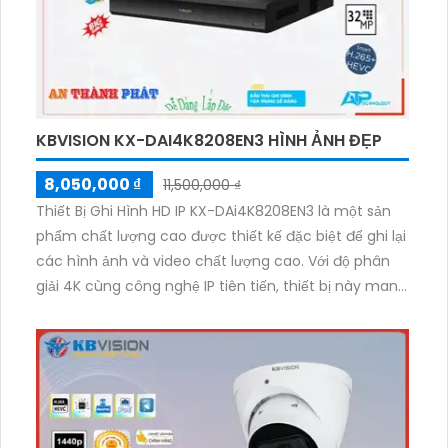
KBVISION KX-DAI4K8208EN3 HÌNH ẢNH ĐẸP
8,050,000 ₫
11,500,000 ₫
Thiết Bị Ghi Hình HD IP KX-DAi4K8208EN3 là một sản
phẩm chất lượng cao được thiết kế đặc biệt để ghi lại
các hình ảnh và video chất lượng cao. Với độ phân
giải 4K cùng công nghệ IP tiên tiến, thiết bị này mang
lại hình ảnh sắc nét và chân thực. Ngoài ra, nó còn
được trang bị các tính năng như chụp ảnh liên tục,
ghi âm, đèn hồng ngoại giúp quan sát vào ban đêm
và khả năng kết nối mạng linh hoạt thông qua cổng
Ethernet. Sản phẩm này rất lý tưởng để sử dụng trong
các hệ thống giám sát an ninh, nơi cần ghi lại các sự