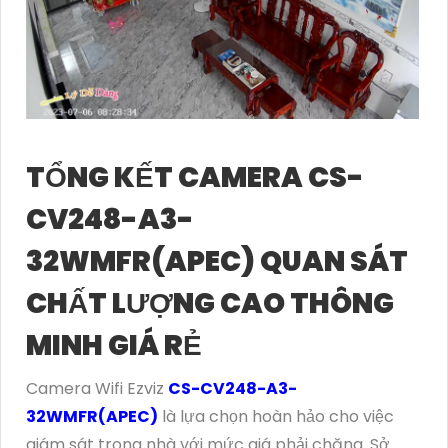
TỔNG KẾT CAMERA CS-
CV248-A3-
32WMFR(APEC) QUAN SÁT
CHẤT LƯỢNG CAO THÔNG
MINH GIÁ RẺ
Camera Wifi Ezviz
CS-CV248-A3-
32WMFR(APEC)
là lựa chọn hoàn hảo cho việc
giám sát trong nhà với mức giá phải chăng. Sở