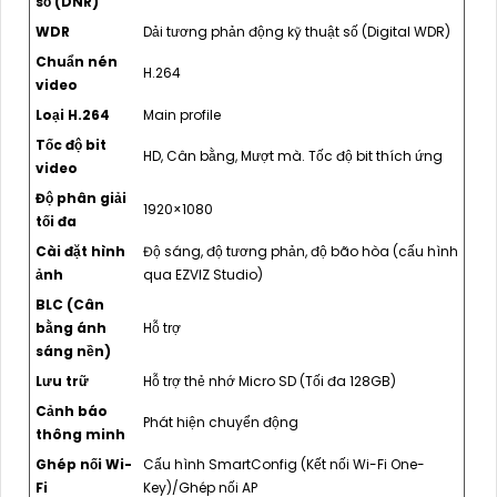
số (DNR)
WDR
Dải tương phản động kỹ thuật số (Digital WDR)
Chuẩn nén
H.264
video
Loại H.264
Main profile
Tốc độ bit
HD, Cân bằng, Mượt mà. Tốc độ bit thích ứng
video
Độ phân giải
1920×1080
tối đa
Cài đặt hình
Độ sáng, độ tương phản, độ bão hòa (cấu hình
ảnh
qua EZVIZ Studio)
BLC (Cân
bằng ánh
Hỗ trợ
sáng nền)
Lưu trữ
Hỗ trợ thẻ nhớ Micro SD (Tối đa 128GB)
Cảnh báo
Phát hiện chuyển động
thông minh
Ghép nối Wi-
Cấu hình SmartConfig (Kết nối Wi-Fi One-
Fi
Key)/Ghép nối AP