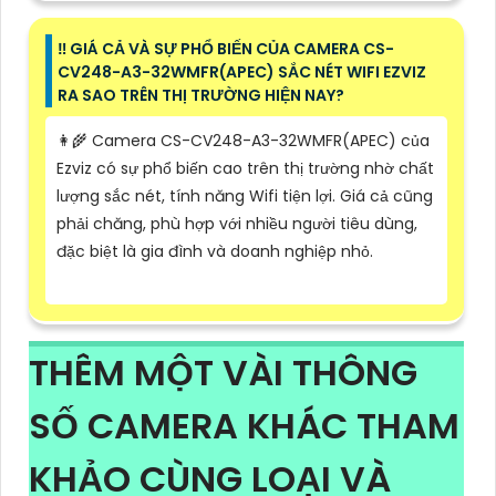
‼️ GIÁ CẢ VÀ SỰ PHỔ BIẾN CỦA CAMERA CS-
CV248-A3-32WMFR(APEC) SẮC NÉT WIFI EZVIZ
RA SAO TRÊN THỊ TRƯỜNG HIỆN NAY?
👩‍🌾 Camera CS-CV248-A3-32WMFR(APEC) của
Ezviz có sự phổ biến cao trên thị trường nhờ chất
lượng sắc nét, tính năng Wifi tiện lợi. Giá cả cũng
phải chăng, phù hợp với nhiều người tiêu dùng,
đặc biệt là gia đình và doanh nghiệp nhỏ.
THÊM MỘT VÀI THÔNG
SỐ CAMERA KHÁC THAM
KHẢO CÙNG LOẠI VÀ