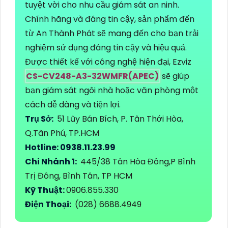
tuyệt vời cho nhu cầu giám sát an ninh.
Chính hãng và đáng tin cậy, sản phẩm đến
từ An Thành Phát sẽ mang đến cho bạn trải
nghiệm sử dụng đáng tin cậy và hiệu quả.
Được thiết kế với công nghệ hiện đại, Ezviz
CS-CV248-A3-32WMFR(APEC)
sẽ giúp
bạn giám sát ngôi nhà hoặc văn phòng một
cách dễ dàng và tiện lợi.
Trụ Sở:
51 Lũy Bán Bích, P. Tân Thới Hòa,
Q.Tân Phú, TP.HCM
Hotline: 0938.11.23.99
Chi Nhánh 1:
445/38 Tân Hòa Đông,P Bình
Trị Đông, Bình Tân, TP HCM
Kỹ Thuật:
0906.855.330
Điện Thoại:
(028) 6688.4949