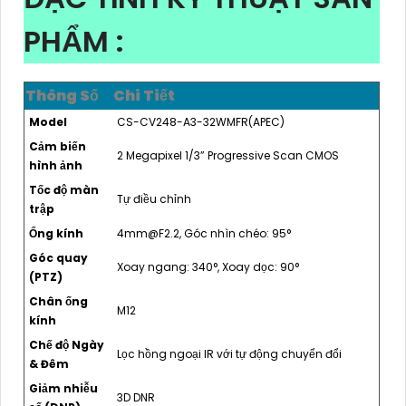
PHẨM :
Thông Số
Chi Tiết
Model
CS-CV248-A3-32WMFR(APEC)
Cảm biến
2 Megapixel 1/3” Progressive Scan CMOS
hình ảnh
Tốc độ màn
Tự điều chỉnh
trập
Ống kính
4mm@F2.2, Góc nhìn chéo: 95°
Góc quay
Xoay ngang: 340°, Xoay dọc: 90°
(PTZ)
Chân ống
M12
kính
Chế độ Ngày
Lọc hồng ngoại IR với tự động chuyển đổi
& Đêm
Giảm nhiễu
3D DNR