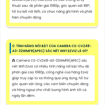
thuật sau: độ phân giải 1080p, góc quan sát 88°,
hỗ trợ kết nối Wifi, có chức năng ghi hình và phát
hiện chuyển động.
☪ TÍNH NĂNG NỔI BẬT CỦA CAMERA CS-CV248-
A3-32WMFR(APEC) SẮC NÉT WIFI EZVIZ LÀ GÌ?
👸 Camera CS-CV248-A3-32WMFR(APEC) sắc
nét Wifi Ezviz có nhiều tính năng nổi bật như độ
phân giải cao 1080p, công nghệ của hãng Ezviz
giúp truy cập từ xa thông qua ứng dụng, hỗ trợ
góc quan sát rộng, các cảm biến chuyển động
và hồng ngoại cho chất lượng hình ảnh tốt cả
ngày lẫn đêm.