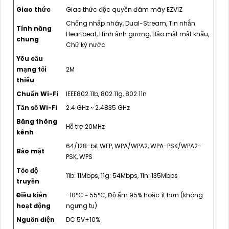
Giao thức
Giao thức độc quyền đám mây EZVIZ
Chống nhấp nháy, Dual-Stream, Tin nhắn
Tính năng
Heartbeat, Hình ảnh gương, Bảo mật mật khẩu,
chung
Chữ ký nước
Yêu cầu
mạng tối
2M
thiểu
Chuẩn Wi-Fi
IEEE802.11b, 802.11g, 802.11n
Tần số Wi-Fi
2.4 GHz ~ 2.4835 GHz
Băng thông
Hỗ trợ 20MHz
kênh
64/128-bit WEP, WPA/WPA2, WPA-PSK/WPA2-
Bảo mật
PSK, WPS
Tốc độ
11b: 11Mbps, 11g: 54Mbps, 11n: 135Mbps
truyền
Điều kiện
-10°C ~ 55°C, Độ ẩm 95% hoặc ít hơn (không
hoạt động
ngưng tụ)
Nguồn điện
DC 5V±10%