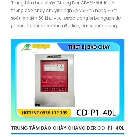
Trung tâm báo cháy Chang Der CD-P1-50L là hệ
thống báo cháy chuyên nghiệp với khả năng kiểm
soát lên đến 50 khu vực. Được trang bị bộ nguồn dự
phòng, tự động sạc khi mất điện, cùng chức năng
xác minh báo động và tự kiểm tra tín hiệu, giúp đảm
bảo hoạt động ổn định và giảm thiểu báo động giả,
bảo vệ an toàn tối ưu.
TRUNG TÂM BÁO CHÁY CHANG DER CD-P1-40L