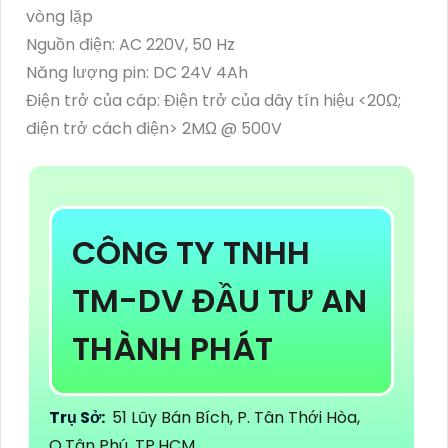
vòng lặp
Nguồn điện: AC 220V, 50 Hz
Năng lượng pin: DC 24V 4Ah
Điện trở của cáp: Điện trở của dây tín hiệu <20Ω;
điện trở cách điện> 2MΩ @ 500V
CÔNG TY TNHH
TM-DV ĐẦU TƯ AN
THÀNH PHÁT
Trụ Sở:
51 Lũy Bán Bích, P. Tân Thới Hòa,
Q.Tân Phú, TP.HCM