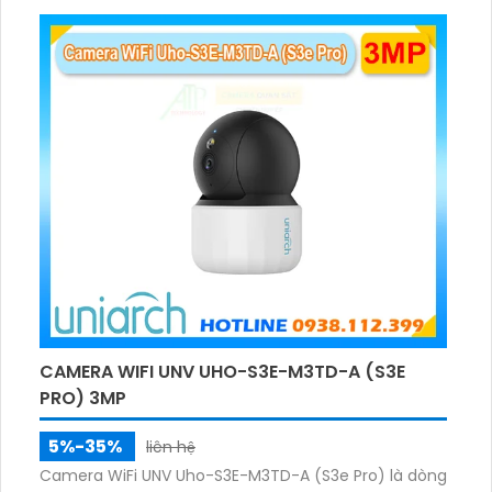
sáng ấm lên đến 10m.
CAMERA WIFI UNV UHO-S3E-M3TD-A (S3E
PRO) 3MP
5%-35%
liên hệ
Camera WiFi UNV Uho-S3E-M3TD-A (S3e Pro) là dòng