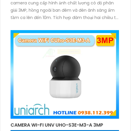
camera cung cấp hình ảnh chất lượng có độ phân
giải 3MP, hồng ngoài ban đêm và đèn ánh sáng ấm
tầm ca lên đến 10m. Tích hợp đàm thoại hai chiều to
rõ ràng, hỗ trợ thẻ nhớ 512GB, có nút cảm ứng tiện lợi.
CAMERA WI-FI UNV UHO-S3E-M3-A 3MP