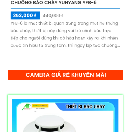
CHUÔNG BÁO CHÁY YUNYANG YFB-6
352,000 ₫
440,000 ₫
YFB-6 là một thiết bị quan trọng trong một hệ thống
báo cháy, thiết bị này đóng vai trò cảnh báo trực
tiếp cho người dùng khi có hỏa hoạn xảy ra, khi nhận
được tín hiệu từ trung tâm, thì ngay lập tức chuông
sẽ rung để đưa ra cảnh báo
CAMERA GIÁ RẺ KHUYẾN MÃI