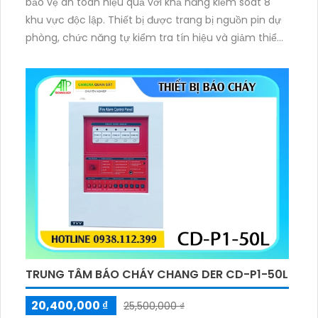
bảo vệ an toàn hiệu quả với khả năng kiểm soát 8
khu vực độc lập. Thiết bị được trang bị nguồn pin dự
phòng, chức năng tự kiểm tra tín hiệu và giảm thiểu
báo động giả. Với thiết kế chắc chắn, dễ sử dụng, sản
phẩm giúp đảm bảo an toàn cho các công trình.
TRUNG TÂM BÁO CHÁY CHANG DER CD-P1-50L
20,400,000 ₫
25,500,000 ₫