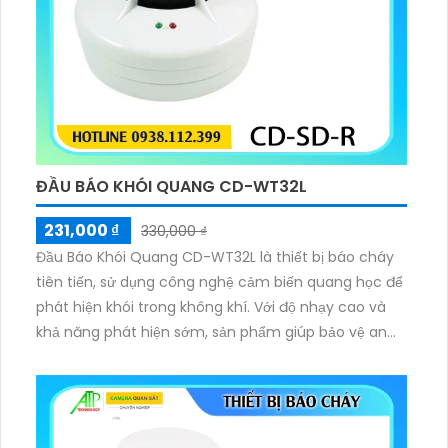
ĐẦU BÁO KHÓI QUANG CD-WT32L
231,000 ₫
330,000 ₫
Đầu Báo Khói Quang CD-WT32L là thiết bị báo cháy
tiên tiến, sử dụng công nghệ cảm biến quang học để
phát hiện khói trong không khí. Với độ nhạy cao và
khả năng phát hiện sớm, sản phẩm giúp bảo vệ an
toàn cho mọi công trình. Đầu báo có thiết kế nhỏ
gọn lắp đặt ốp trần