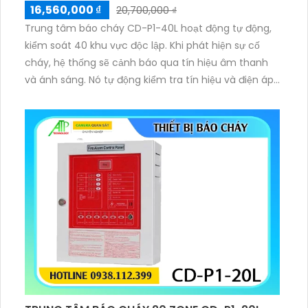
16,560,000 ₫
20,700,000 ₫
Trung tâm báo cháy CD-P1-40L hoạt động tự động,
kiểm soát 40 khu vực độc lập. Khi phát hiện sự cố
cháy, hệ thống sẽ cảnh báo qua tín hiệu âm thanh
và ánh sáng. Nó tự động kiểm tra tín hiệu và điện áp,
xác minh báo động trong 9 giây để tránh báo động
giả, đồng thời đảm bảo hoạt động liên tục với nguồn
pin dự phòng.