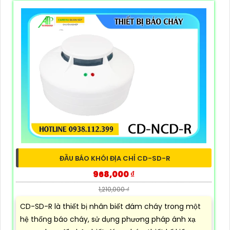
ĐẦU BÁO KHÓI ĐỊA CHỈ CD-SD-R
968,000 ₫
1,210,000 ₫
CD-SD-R là thiết bị nhân biết đám cháy trong một
hệ thống báo cháy, sử dụng phương pháp ánh xạ