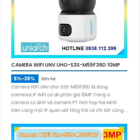
CAMERA WIFI UNV UHO-S3S-M55F36D 10MP
5%-35%
liên hệ
Camera WiFi UNV Uho-S3S-M55F36D là dòng
camerea IP WiFi có độ phân giải 10MP.Trang vị
camera cố định và camera PT tích hợp hai kênh
trên cùng một IP quan sát tổng thể và chi tiết cùng
lúc, hỗ trợ đàm thoại hai chiều cảnh báo âm thanh
ánh sáng. Kết hợp hồng ngoại và đèn ấm cho hình
ảnh có màu trong nhiều điều kiện khác nhau trong