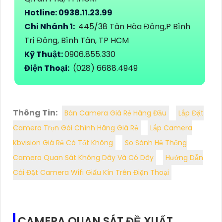
Hotline: 0938.11.23.99
Chi Nhánh 1:
445/38 Tân Hòa Đông,P Bình
Trị Đông, Bình Tân, TP HCM
Kỹ Thuật:
0906.855.330
Điện Thoại:
(028) 6688.4949
Thông Tin:
Bán Camera Giá Rẻ Hàng Đầu
Lắp Đặt
Camera Trọn Gói Chính Hãng Giá Rẻ
Lắp Camera
Kbvision Giá Rẻ Có Tốt Không
So Sánh Hệ Thống
Camera Quan Sát Không Dây Và Có Dây
Hướng Dẫn
Cài Đặt Camera Wifi Giấu Kín Trên Điện Thoại
CAMERA QUAN SÁT ĐỀ XUẤT