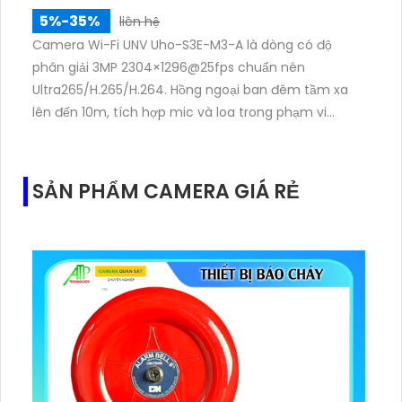
5%-35%
liên hệ
Camera Wi-Fi UNV Uho-S3E-M3-A là dòng có độ
phân giải 3MP 2304×1296@25fps chuẩn nén
Ultra265/H.265/H.264. Hồng ngoại ban đêm tầm xa
lên đến 10m, tích hợp mic và loa trong phạm vi
3m.Hỗ trợ thẻ nhớ MicroSD tối đa 256GB
SẢN PHẨM CAMERA GIÁ RẺ