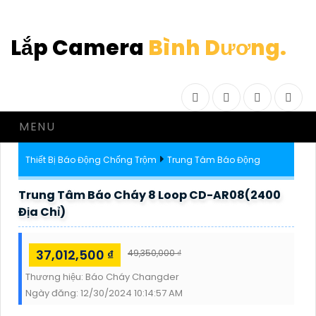
Lắp Camera
Bình Dương.
Facebook
Twitter
Instagram
Drib
MENU
Thiết Bị Báo Động Chống Trộm
Trung Tâm Báo Động
Trung Tâm Báo Cháy 8 Loop CD-AR08(2400
Địa Chỉ)
37,012,500 ₫
49,350,000 ₫
Thương hiệu:
Báo Cháy Changder
Ngày đăng:
12/30/2024 10:14:57 AM