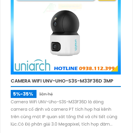
phạm vi 3m.
CAMERA WIFI UNV-UHO-S3S-M33F36D 3MP
5%-35%
liên hệ
Camera WiFi UNV-Uho-S3S-M33F36D là dòng
camera cố định và camera PT tích hợp hai kênh
trên cùng một IP quan sát tổng thể và chi tiết cùng
lúc.Có Độ phân giải 3.0 Megapixel, tích hợp đàm
thoại hai chiều. Hồng ngoại ban đêm và đèn ánh