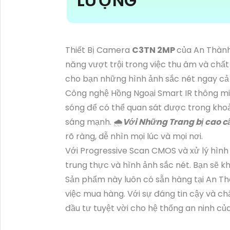
LƯỢNG
Thiết Bị Camera
C3TN 2MP
của An Thành
năng vượt trội trong việc thu âm và chấ
cho bạn những hình ảnh sắc nét ngay cả 
Công nghệ Hồng Ngoại Smart IR thông mi
sóng để có thể quan sát được trong khoả
sáng mạnh. 🌧️
Với Những Trang bị cao c
rõ ràng, dễ nhìn mọi lúc và mọi nơi.
Với Progressive Scan CMOS và xử lý hìn
trung thực và hình ảnh sắc nét. Bạn sẽ kh
Sản phẩm này luôn có sẵn hàng tại An Th
việc mua hàng. Với sự đáng tin cậy và 
đầu tư tuyệt vời cho hệ thống an ninh củ