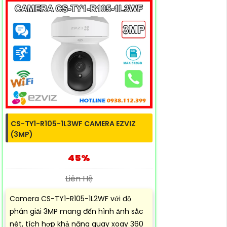
CS-TY1-R105-1L3WF CAMERA EZVIZ
(3MP)
45%
Liên Hệ
Camera CS-TY1-R105-1L2WF với độ
phân giải 3MP mang đến hình ảnh sắc
nét, tích hợp khả năng quay xoay 360