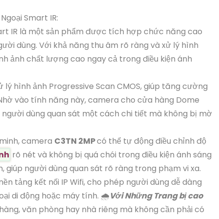
Ngoại Smart IR:
rt IR là một sản phẩm được tích hợp chức năng cao
gười dùng. Với khả năng thu âm rõ ràng và xử lý hình
 hình ảnh chất lượng cao ngay cả trong điều kiện ánh
ử lý hình ảnh Progressive Scan CMOS, giúp tăng cường
. Nhờ vào tính năng này, camera cho cửa hàng Dome
úp người dùng quan sát một cách chi tiết mà không bị mờ
g minh, camera
C3TN 2MP
có thể tự động điều chỉnh độ
ịnh
rõ nét và không bị quá chói trong điều kiện ánh sáng
, giúp người dùng quan sát rõ ràng trong phạm vi xa.
ền tảng kết nối IP Wifi, cho phép người dùng dễ dàng
oại di động hoặc máy tính. 🌧️
Với Những Trang bị cao
a hàng, văn phòng hay nhà riêng mà không cần phải có