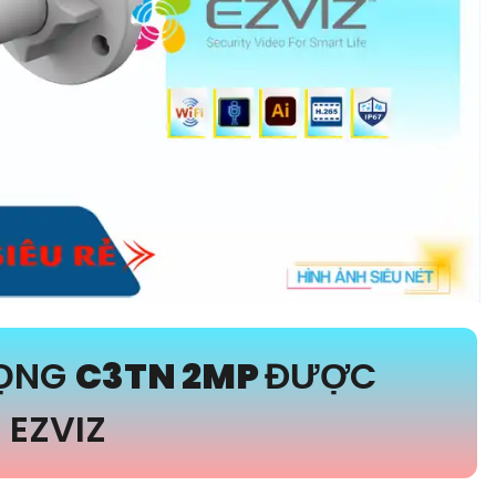
RỌNG
C3TN 2MP
ĐƯỢC
 EZVIZ