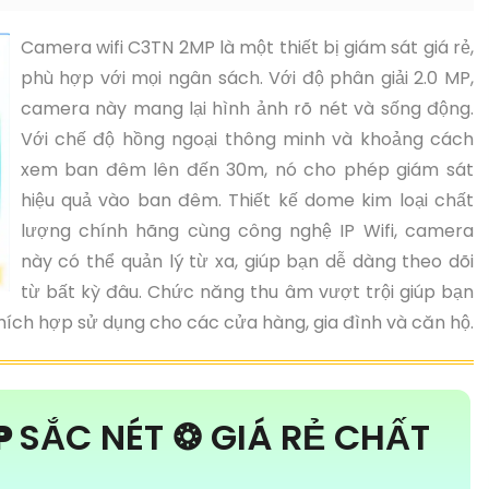
Camera wifi C3TN 2MP là một thiết bị giám sát giá rẻ,
phù hợp với mọi ngân sách. Với độ phân giải 2.0 MP,
camera này mang lại hình ảnh rõ nét và sống động.
Với chế độ hồng ngoại thông minh và khoảng cách
xem ban đêm lên đến 30m, nó cho phép giám sát
hiệu quả vào ban đêm. Thiết kế dome kim loại chất
lượng chính hãng cùng công nghệ IP Wifi, camera
này có thể quản lý từ xa, giúp bạn dễ dàng theo dõi
từ bất kỳ đâu. Chức năng thu âm vượt trội giúp bạn
hích hợp sử dụng cho các cửa hàng, gia đình và căn hộ.
P
SẮC NÉT ❂ GIÁ RẺ CHẤT