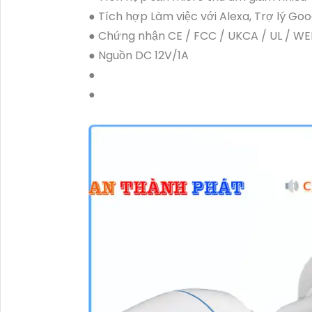
● Tích hợp Làm việc với Alexa, Trợ lý Goo
● Chứng nhận CE / FCC / UKCA / UL / WE
● Nguồn DC 12V/1A
●
●