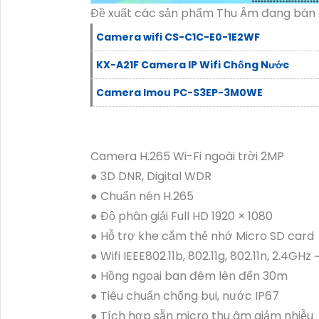
Đề xuất các sản phẩm Thu Âm đang bán
Camera wifi CS-C1C-E0-1E2WF
KX-A21F Camera IP Wifi Chống Nước
Camera Imou PC-S3EP-3M0WE
Camera H.265 Wi-Fi ngoài trời 2MP
● 3D DNR, Digital WDR
● Chuẩn nén H.265
● Độ phân giải Full HD 1920 × 1080
● Hỗ trợ khe cắm thẻ nhớ Micro SD card
● Wifi IEEE802.11b, 802.11g, 802.11n, 2.4GHz
● Hồng ngoại ban đêm lên đến 30m
● Tiêu chuẩn chống bụi, nước IP67
● Tích hợp sẵn micro thu âm giảm nhiễu