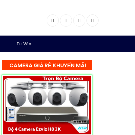
Facebook
Twitter
Instagram
Dribbble
Tư Vấn
CAMERA GIÁ RẺ KHUYẾN MÃI