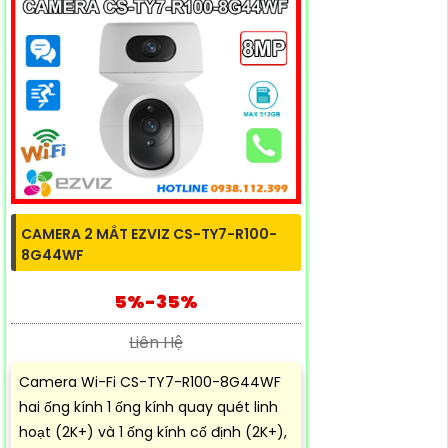
CAMERA 2 MẮT EZVIZ CS-TY7-R100-
8G44WF
5%-35%
Liên Hệ
Camera Wi-Fi CS-TY7-R100-8G44WF
hai ống kính 1 ống kính quay quét linh
hoạt (2K+) và 1 ống kính cố định (2K+),