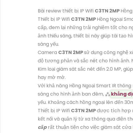
Bài review thiết bị IP Wifi
C3TN 2MP
Hồng 
Thiết bị IP Wifi
C3TN 2MP
Hồng Ngoại Sma
cấp, đem lại những trải nghiệm tốt cho n
ảnh thiếu sáng, thiết bị này giúp tái tạo
sáng yếu.
Camera
C3TN 2MP
sử dụng công nghệ x
độ tương phản và sắc nét cho hình ảnh
Kim loại giám sát sắc nét đến 2.0 MP, gi
hay mờ mờ.
Với khả năng Hồng Ngoại Smart IR thôn
sáng cho hình ảnh ban đêm, ⁂
khẳng đ
yếu. Khoảng cách hồng ngoại lên đến 30m
Thiết bị IP Wifi
C3TN 2MP
được tích hợp n
kết nối và quản lý từ xa thông qua điện th
cấp
rất thuận tiện cho việc giám sát cử