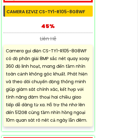
CAMERA EZVIZ CS-TY1-R105-8G8WF
45%
Liên Hệ
Camera gọi điện CS-TY1-R105-8G8WF
có độ phân giải 8MP sắc nét quay xoay
360 độ linh hoạt, mang đến tầm nhìn
toàn cảnh không góc khuất. Phát hiện
và theo dõi chuyển động thông minh
giúp giám sát chính xác, kết hợp với
tính năng đàm thoại hai chiều giao
tiếp dễ dàng từ xa. Hỗ trợ thẻ nhớ lên
đến 512GB cùng tầm nhìn hồng ngoại
10m quan sát rõ nét cả ngày lẫn đêm.