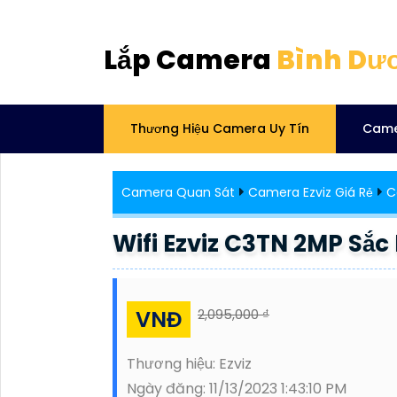
Lắp Camera
Bình Dư
Thương Hiệu Camera Uy Tín
Came
Camera Quan Sát
Camera Ezviz Giá Rẻ
C
Wifi Ezviz C3TN 2MP Sắc
VNĐ
2,095,000 ₫
Thương hiệu:
Ezviz
Ngày đăng:
11/13/2023 1:43:10 PM