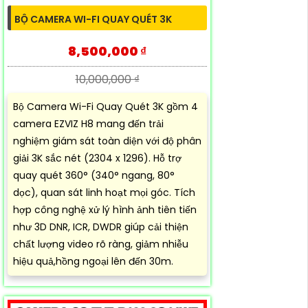
BỘ CAMERA WI-FI QUAY QUÉT 3K
8,500,000 ₫
10,000,000 ₫
Bộ Camera Wi-Fi Quay Quét 3K gồm 4
camera EZVIZ H8 mang đến trải
nghiệm giám sát toàn diện với độ phân
giải 3K sắc nét (2304 x 1296). Hỗ trợ
quay quét 360° (340° ngang, 80°
dọc), quan sát linh hoạt mọi góc. Tích
hợp công nghệ xử lý hình ảnh tiên tiến
như 3D DNR, ICR, DWDR giúp cải thiện
chất lượng video rõ ràng, giảm nhiễu
hiệu quả,hồng ngoại lên đến 30m.