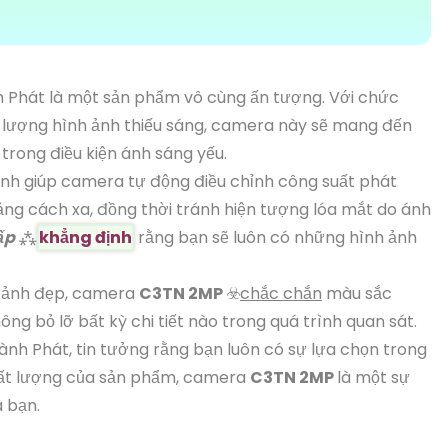
 Phát là một sản phẩm vô cùng ấn tượng. Với chức
t lượng hình ảnh thiếu sáng, camera này sẽ mang đến
trong điều kiện ánh sáng yếu.
nh giúp camera tự động điều chỉnh công suất phát
ng cách xa, đồng thời tránh hiện tượng lóa mắt do ánh
ấp
⁂
khẳng định
rằng bạn sẽ luôn có những hình ảnh
h ảnh đẹp, camera
C3TN 2MP
☣️
chắc chắn
màu sắc
ông bỏ lỡ bất kỳ chi tiết nào trong quá trình quan sát.
ành Phát, tin tưởng rằng bạn luôn có sự lựa chọn trong
chất lượng của sản phẩm, camera
C3TN 2MP
là một sự
a bạn.