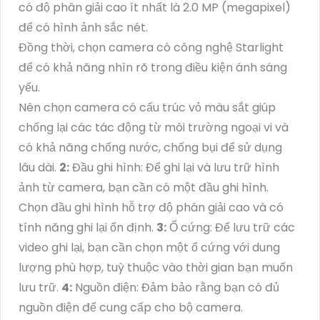
có độ phân giải cao ít nhất là 2.0 MP (megapixel)
để có hình ảnh sắc nét.
Đồng thời, chọn camera có công nghệ Starlight
để có khả năng nhìn rõ trong điều kiện ánh sáng
yếu.
Nên chọn camera có cấu trúc vỏ màu sắt giúp
chống lại các tác động từ môi trường ngoại vi và
có khả năng chống nước, chống bụi để sử dụng
lâu dài.
2:
Đầu ghi hình: Để ghi lại và lưu trữ hình
ảnh từ camera, bạn cần có một đầu ghi hình.
Chọn đầu ghi hình hỗ trợ độ phân giải cao và có
tính năng ghi lại ổn định.
3:
Ổ cứng: Để lưu trữ các
video ghi lại, bạn cần chọn một ổ cứng với dung
lượng phù hợp, tuỳ thuộc vào thời gian bạn muốn
lưu trữ.
4:
Nguồn điện: Đảm bảo rằng bạn có đủ
nguồn điện để cung cấp cho bộ camera.