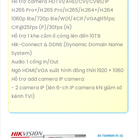
Hỗ trợ camera HDTVI/AHD/CVI/CVBS/IP
H.265 Pro+/H.265 Pro/H.265/H.264+/H.264
1080p lite/720p lite/WD1/4CIF/VGA@15fps;
CIF@25fps (P)/30fps (N)
Hỗ trợ 1 khe cắm ổ cứng lên đến 10TB
Hik-Connect & DDNS (Dynamic Domain Name
System)
Audio: 1 cổng In/Out
Ngõ HDMI/VGA xuất hình đồng thời 1920 × 1080
Hỗ trợ add camera IP camera:
- 2 camera IP (lên 6-ch IP camera khi giảm số
kênh TVI)