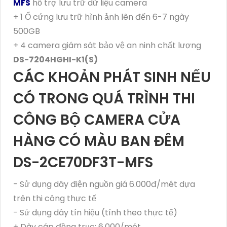
MFS
hỗ trợ lưu trữ dữ liệu camera
+ 1 Ổ cứng lưu trữ hình ảnh lên đến 6-7 ngày
500GB
+ 4 camera giám sát bảo vệ an ninh chất lượng
DS-7204HGHI-K1(S)
CÁC KHOẢN PHÁT SINH NẾU
CÓ TRONG QUÁ TRÌNH THI
CÔNG BỘ CAMERA CỬA
HÀNG CÓ MÀU BAN ĐÊM
DS-2CE70DF3T-MFS
- Sử dụng dây điện nguồn giá 6.000đ/mét dựa
trên thi công thực tế
- Sử dụng dây tín hiệu (tính theo thực tế)
+ Dây cáp đồng trục: 6.000/mét