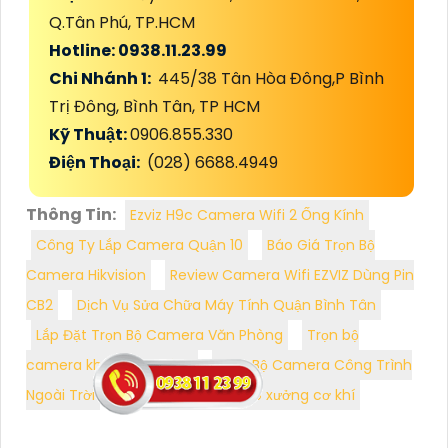
Q.Tân Phú, TP.HCM
Hotline: 0938.11.23.99
Chi Nhánh 1:
445/38 Tân Hòa Đông,P Bình
Trị Đông, Bình Tân, TP HCM
Kỹ Thuật:
0906.855.330
Điện Thoại:
(028) 6688.4949
Thông Tin:
Ezviz H9c Camera Wifi 2 Ống Kính
Công Ty Lắp Camera Quận 10
Báo Giá Trọn Bộ
Camera Hikvision
Review Camera Wifi EZVIZ Dùng Pin
CB2
Dịch Vụ Sửa Chữa Máy Tính Quận Bình Tân
Lắp Đặt Trọn Bộ Camera Văn Phòng
Trọn bộ
camera kho hàng giá rẻ
Trọn Bộ Camera Công Trình
Ngoài Trời
Trọn bộ camera cho xưởng cơ khí