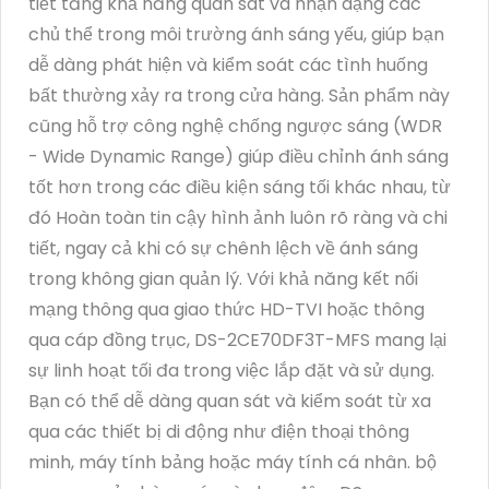
tiết tăng khả năng quan sát và nhận dạng các
chủ thể trong môi trường ánh sáng yếu, giúp bạn
dễ dàng phát hiện và kiểm soát các tình huống
bất thường xảy ra trong cửa hàng. Sản phẩm này
cũng hỗ trợ công nghệ chống ngược sáng (WDR
- Wide Dynamic Range) giúp điều chỉnh ánh sáng
tốt hơn trong các điều kiện sáng tối khác nhau, từ
đó Hoàn toàn tin cậy hình ảnh luôn rõ ràng và chi
tiết, ngay cả khi có sự chênh lệch về ánh sáng
trong không gian quản lý. Với khả năng kết nối
mạng thông qua giao thức HD-TVI hoặc thông
qua cáp đồng trục, DS-2CE70DF3T-MFS mang lại
sự linh hoạt tối đa trong việc lắp đặt và sử dụng.
Bạn có thể dễ dàng quan sát và kiểm soát từ xa
qua các thiết bị di động như điện thoại thông
minh, máy tính bảng hoặc máy tính cá nhân. bộ