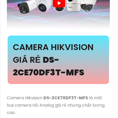
CAMERA HIKVISION
GIÁ RẺ
DS-
2CE70DF3T-MFS
Camera Hikvision
DS-2CE70DF3T-MFS
là một
loại camera HD Analog giá rẻ nhưng chất lượng
cao.