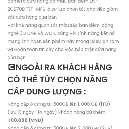
camera cửa hàng có màu ban đêm DS-
2CE70DF3T-MFS là sự lựa chọn tốt cho việc giám
sát cửa hàng của bạn.
Với khả năng quan sát màu sắc ban đêm, công
nghệ 3D DNR và WDR, cùng với tính năng kết nối
mạng linh hoạt, sản phẩm này mang lại sự an tâm
và Hoàn toàn tin cậy cho việc bảo mật cửa hàng
của bạn.
💽NGOÀI RA KHÁCH HÀNG
CÓ THỂ TÙY CHỌN NÂNG
CẤP DUNG LƯỢNG :
Nâng cấp ổ cứng từ 500GB lên 1. 000 GB (1TB)
(lưu 13 ngày- 14 ngày) khách hàng bù thêm
4
00.000 (VNĐ)
Nâng cấp ổ cứng từ 500GB lên 2. 000 GB (2TB)