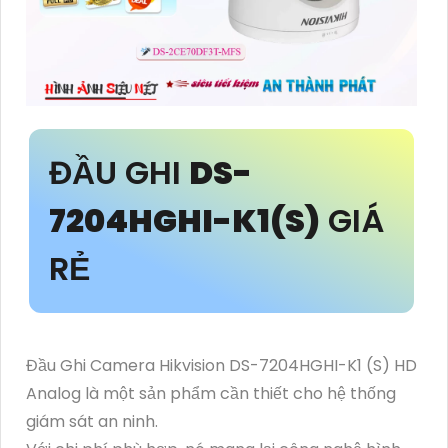
ĐẦU GHI
DS-
7204HGHI-K1(S)
GIÁ
RẺ
Đầu Ghi Camera Hikvision DS-7204HGHI-K1 (S) HD
Analog là một sản phẩm cần thiết cho hệ thống
giám sát an ninh.