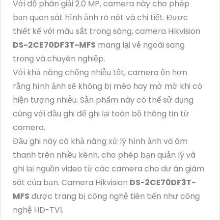
Với độ phân giải 2.0 MP, camera này cho phép
bạn quan sát hình ảnh rõ nét và chi tiết. Được
thiết kế với màu sắt trong sáng, camera Hikvision
DS-2CE70DF3T-MFS
mang lại vẻ ngoài sang
trọng và chuyên nghiệp.
Với khả năng chống nhiễu tốt, camera ổn hơn
rằng hình ảnh sẽ không bị méo hay mờ mờ khi có
hiện tượng nhiễu. Sản phẩm này có thể sử dụng
cùng với đầu ghi để ghi lại toàn bộ thông tin từ
camera.
Đầu ghi này có khả năng xử lý hình ảnh và âm
thanh trên nhiều kênh, cho phép bạn quản lý và
ghi lại nguồn video từ các camera cho dự án giám
sát của bạn. Camera Hikvision
DS-2CE70DF3T-
MFS
được trang bị công nghệ tiên tiến như công
nghệ HD-TVI.