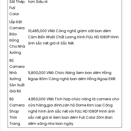
Sắt Thép
hơn Siêu rẻ
Full
Color
Lắp Đặt
Camera
10,485,000 VNĐ Công nghệ giám sát ban đêm
Báo
Cảm Biến Nhiệt Chất Lượng Hình FULL HD 1080P Hình
Động
ảnh sắc nét giá rẻ Sắc Nét
Cho Nhà
Xưởng
Bộ
Camera
Nhà
5,800,000 VNĐ Chức Năng Xem ban đêm Hồng
Xưởng
Ngoại 80m Công nghệ ban đêm Hồng Ngoại EXIR
Sản Xuất
Giá Rẻ
Bộ
4,950,000 VNĐ Tích hợp chức năng là camera cho
Camera
cửa hàng,gia đình,căn hộ Dome Kim Loại Công
Shop
nghệ hình ảnh sắc nét với FULL HD 1080P Hình ảnh
Thời
sắc nét giá rẻ Xem ban đêm Full Color 20m Ban
Trang
đêm sáng như ban ngày