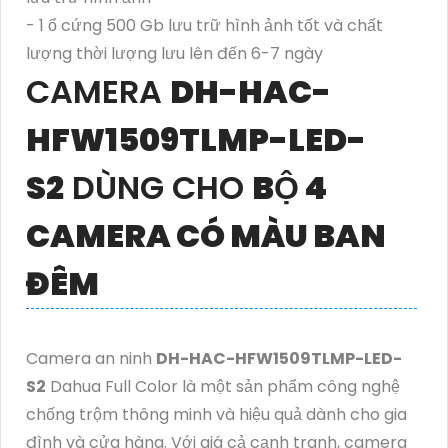
- 1 ổ cứng 500 Gb lưu trữ hình ảnh tốt và chất
lượng thời lượng lưu lên đến 6-7 ngày
CAMERA
DH-HAC-
HFW1509TLMP-LED-
S2
DÙNG CHO
BỘ 4
CAMERA CÓ MÀU BAN
ĐÊM
Camera an ninh
DH-HAC-HFW1509TLMP-LED-
S2
Dahua Full Color là một sản phẩm công nghệ
chống trộm thông minh và hiệu quả dành cho gia
đình và cửa hàng. Với giá cả cạnh tranh, camera