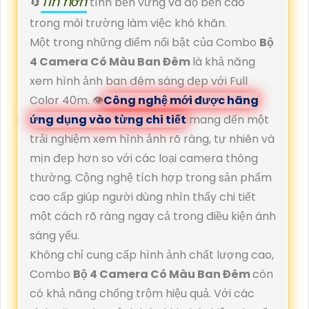
Tin hơn
🔄
tính bền vững và độ bền cao
trong môi trường làm việc khó khăn.
Một trong những điểm nổi bật của Combo
Bộ
4 Camera Có Màu Ban Đêm
là khả năng
xem hình ảnh ban đêm sáng đẹp với Full
Color 40m. 👁
Công nghệ mới được hãng
ứng dụng vào từng chi tiết
mang đến một
trải nghiệm xem hình ảnh rõ ràng, tự nhiên và
mịn đẹp hơn so với các loại camera thông
thường. Cộng nghệ tích hợp trong sản phẩm
cao cấp giúp người dùng nhìn thấy chi tiết
một cách rõ ràng ngay cả trong điều kiện ánh
sáng yếu.
Không chỉ cung cấp hình ảnh chất lượng cao,
Combo
Bộ 4 Camera Có Màu Ban Đêm
còn
có khả năng chống trộm hiệu quả. Với các