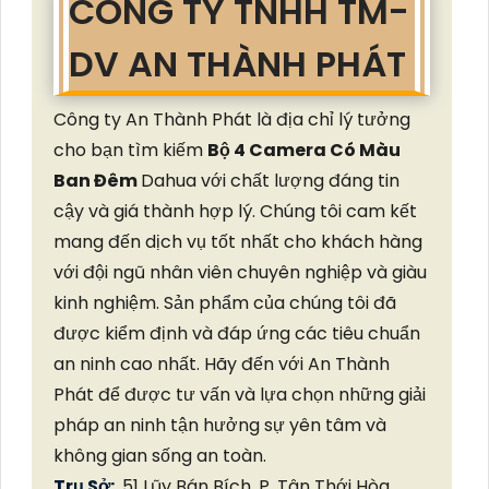
CÔNG TY TNHH TM-
DV AN THÀNH PHÁT
Công ty An Thành Phát là địa chỉ lý tưởng
cho bạn tìm kiếm
Bộ 4 Camera Có Màu
Ban Đêm
Dahua với chất lượng đáng tin
cậy và giá thành hợp lý. Chúng tôi cam kết
mang đến dịch vụ tốt nhất cho khách hàng
với đội ngũ nhân viên chuyên nghiệp và giàu
kinh nghiệm. Sản phẩm của chúng tôi đã
được kiểm định và đáp ứng các tiêu chuẩn
an ninh cao nhất. Hãy đến với An Thành
Phát để được tư vấn và lựa chọn những giải
pháp an ninh tận hưởng sự yên tâm và
không gian sống an toàn.
Trụ Sở:
51 Lũy Bán Bích, P. Tân Thới Hòa,