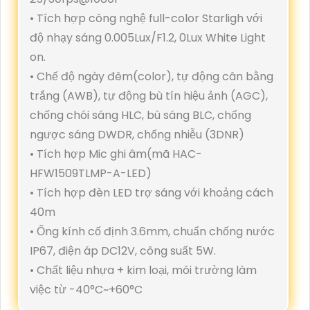
• Tích hợp công nghệ full-color Starligh với
độ nhạy sáng 0.005Lux/F1.2, 0Lux White Light
on.
• Chế độ ngày đêm(color), tự động cân bằng
trắng (AWB), tự động bù tín hiệu ảnh (AGC),
chống chói sáng HLC, bù sáng BLC, chống
ngược sáng DWDR, chống nhiễu (3DNR)
• Tích hợp Mic ghi âm(mã HAC-
HFW1509TLMP-A-LED)
• Tích hợp đèn LED trợ sáng với khoảng cách
40m
• Ống kính cố định 3.6mm, chuẩn chống nước
IP67, điện áp DC12V, công suất 5W.
• Chất liệu nhựa + kim loại, môi trường làm
việc từ -40°C~+60°C