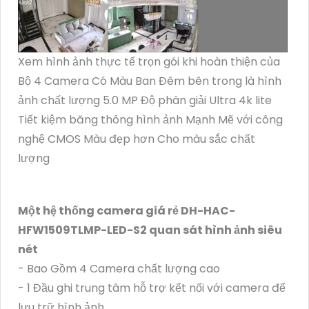
Xem hình ảnh thực tế trọn gói khi hoàn thiện của
Bộ 4 Camera Có Màu Ban Đêm bên trong là hình
ảnh chất lượng 5.0 MP Độ phân giải Ultra 4k lite
Tiết kiệm băng thông hình ảnh Mạnh Mẽ với công
nghệ CMOS Màu đẹp hơn Cho màu sắc chất
lượng
Một hệ thống camera giá rẻ DH-HAC-
HFW1509TLMP-LED-S2 quan sát hình ảnh siêu
nét
- Bao Gồm 4 Camera chất lượng cao
- 1 Đầu ghi trung tâm hỗ trợ kết nối với camera để
lưu trữ hình ảnh