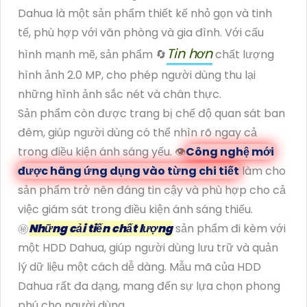
Dahua là một sản phẩm thiết kế nhỏ gọn và tinh
tế, phù hợp với văn phòng và gia đình. Với cấu
Tin hơn
hình mạnh mẽ, sản phẩm 🔄
chất lượng
hình ảnh 2.0 MP, cho phép người dùng thu lại
những hình ảnh sắc nét và chân thực.
Sản phẩm còn được trang bị chế độ quan sát ban
đêm, giúp người dùng có thể nhìn rõ ngay cả
trong điều kiện ánh sáng yếu. 👁
Công nghệ mới
được hãng ứng dụng vào từng chi tiết
làm cho
sản phẩm trở nên đáng tin cậy và phù hợp cho cả
việc giám sát trong điều kiện ánh sáng thiếu.
㊙️
Những cải tiến chất lượng
sản phẩm đi kèm với
một HDD Dahua, giúp người dùng lưu trữ và quản
lý dữ liệu một cách dễ dàng. Mẫu mã của HDD
Dahua rất đa dạng, mang đến sự lựa chọn phong
phú cho người dùng.