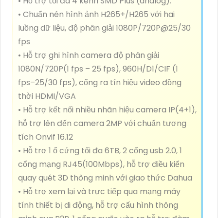
• Hỗ trợ tối đa 4 kênh SMD Plus (analog).
• Chuẩn nén hình ảnh H265+/H265 với hai
luồng dữ liệu, độ phân giải 1080P/720P@25/30
fps
• Hỗ trợ ghi hình camera độ phân giải
1080N/720P(1 fps – 25 fps), 960H/D1/CIF (1
fps–25/30 fps), cổng ra tín hiệu video đồng
thời HDMI/VGA
• Hỗ trợ kết nối nhiều nhãn hiệu camera IP(4+1),
hỗ trợ lên đến camera 2MP với chuẩn tương
tích Onvif 16.12
• Hỗ trợ 1 ổ cứng tối đa 6TB, 2 cổng usb 2.0, 1
cổng mạng RJ45(100Mbps), hỗ trợ điều kiển
quay quét 3D thông minh với giao thức Dahua
• Hỗ trợ xem lại và trực tiếp qua mạng máy
tính thiết bị di động, hỗ trợ cấu hình thông