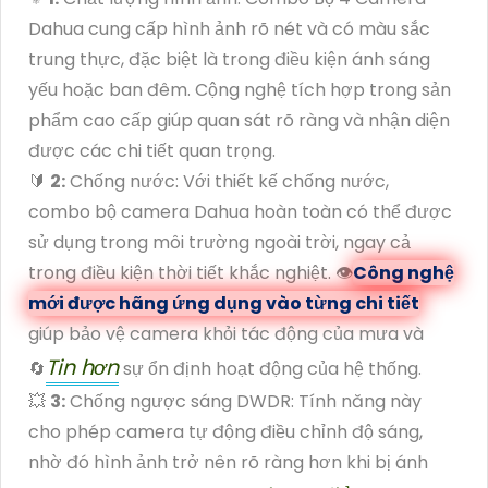
Dahua cung cấp hình ảnh rõ nét và có màu sắc
trung thực, đặc biệt là trong điều kiện ánh sáng
yếu hoặc ban đêm. Cộng nghệ tích hợp trong sản
phẩm cao cấp giúp quan sát rõ ràng và nhận diện
được các chi tiết quan trọng.
🔰
2:
Chống nước: Với thiết kế chống nước,
combo bộ camera Dahua hoàn toàn có thể được
sử dụng trong môi trường ngoài trời, ngay cả
trong điều kiện thời tiết khắc nghiệt. 👁
Công nghệ
mới được hãng ứng dụng vào từng chi tiết
giúp bảo vệ camera khỏi tác động của mưa và
Tin hơn
🔄
sự ổn định hoạt động của hệ thống.
💥
3:
Chống ngược sáng DWDR: Tính năng này
cho phép camera tự động điều chỉnh độ sáng,
nhờ đó hình ảnh trở nên rõ ràng hơn khi bị ánh