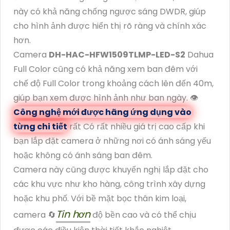
này có khả năng chống ngược sáng DWDR, giúp
cho hình ảnh được hiển thị rõ ràng và chính xác
hơn.
Camera
DH-HAC-HFW1509TLMP-LED-S2
Dahua
Full Color cũng có khả năng xem ban đêm với
chế độ Full Color trong khoảng cách lên đến 40m,
giúp bạn xem được hình ảnh như ban ngày. 👁
Công nghệ mới được hãng ứng dụng vào
từng chi tiết
rất Có rất nhiều giá trị cao cấp khi
bạn lắp đặt camera ở những nơi có ánh sáng yếu
hoặc không có ánh sáng ban đêm.
Camera này cũng được khuyến nghị lắp đặt cho
các khu vực như kho hàng, công trình xây dựng
hoặc khu phố. Với bề mặt bọc thân kim loại,
Tin hơn
camera 🔄
độ bền cao và có thể chịu