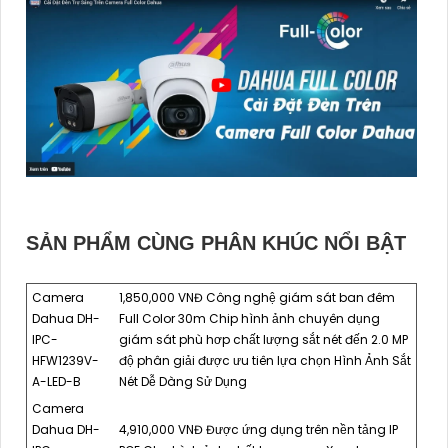
SẢN PHẨM CÙNG PHÂN KHÚC NỔI BẬT
Camera
1,850,000 VNĐ Công nghệ giám sát ban đêm
Dahua DH-
Full Color 30m Chip hình ảnh chuyên dụng
IPC-
giám sát phù hơp chất lượng sắt nét đến 2.0 MP
HFW1239V-
độ phân giải được ưu tiên lựa chọn Hình Ảnh Sắt
A-LED-B
Nét Dễ Dàng Sử Dụng
Camera
Dahua DH-
4,910,000 VNĐ Được ứng dụng trên nền tảng IP