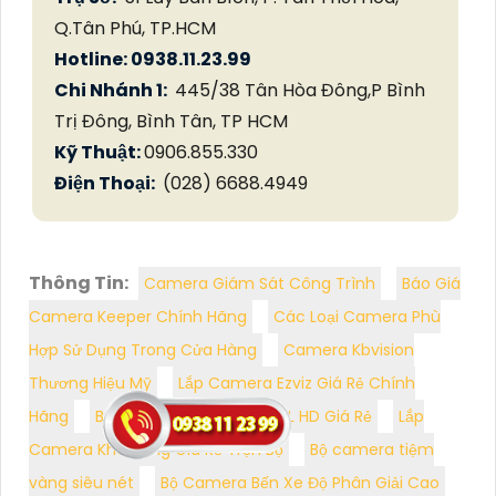
Q.Tân Phú, TP.HCM
Hotline: 0938.11.23.99
Chi Nhánh 1:
445/38 Tân Hòa Đông,P Bình
Trị Đông, Bình Tân, TP HCM
Kỹ Thuật:
0906.855.330
Điện Thoại:
(028) 6688.4949
Thông Tin:
Camera Giám Sát Công Trình
Báo Giá
Camera Keeper Chính Hãng
Các Loại Camera Phù
Hợp Sử Dụng Trong Cửa Hàng
Camera Kbvision
Thương Hiệu Mỹ
Lắp Camera Ezviz Giá Rẻ Chính
Hãng
Bộ Camera Kho Hàng FULL HD Giá Rẻ
Lắp
Camera Kho Hàng Giá Rẻ Trọn Bộ
Bộ camera tiệm
vàng siêu nét
Bộ Camera Bến Xe Độ Phân Giải Cao