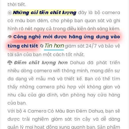
thời tiết.
㊙️
Những cải tiến chất lượng
đây là bộ camera
có màu ban đêm, cho phép bạn quan sát và ghi
hình rõ nét ngay cả trong điều kiện ánh sáng kém.
👁
Công nghệ mới được hãng ứng dụng vào
Tin hơn
từng chi tiết
🔄
giám sát 24/7 và bảo vệ
tài sản của bạn một cách tốt nhất.
🐉️
Điểm chất lượng hơn
Dahua đã phát triển
nhiều dòng camera wifi thông minh, mang đến sự
đa dạng về mẫu mã và thiết kế. Bạn có thể tìm
thấy những camera phù hợp với không gian và
nhu cầu của gia đình, văn phòng hay cửa hàng
của bạn.
Với bộ 4 Camera Có Màu Ban Đêm Dahua, bạn sẽ
được trải nghiệm giám sát tin cậy và dễ dàng
quản lý mọi hoạt động xung quanh bạn. Sản phẩm