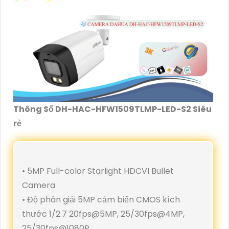
Thông Số DH-HAC-HFW1509TLMP-LED-S2 Siêu
rẻ
• 5MP Full-color Starlight HDCVI Bullet
Camera
• Độ phân giải 5MP cảm biến CMOS kích
thước 1/2.7 20fps@5MP, 25/30fps@4MP,
25/30fps@1080P