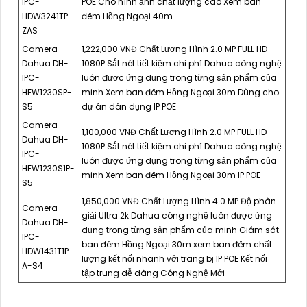
IPC-
POE Cho hình ảnh chất lượng cao Xem ban
HDW3241TP-
đêm Hồng Ngoại 40m
ZAS
Camera
1,222,000 VNĐ Chất Lượng Hình 2.0 MP FULL HD
Dahua DH-
1080P Sắt nét tiết kiệm chi phí Dahua công nghệ
IPC-
luôn được ứng dụng trong từng sản phẩm của
HFW1230SP-
minh Xem ban đêm Hồng Ngoại 30m Dùng cho
S5
dự án dân dụng IP POE
Camera
1,100,000 VNĐ Chất Lượng Hình 2.0 MP FULL HD
Dahua DH-
1080P Sắt nét tiết kiệm chi phí Dahua công nghệ
IPC-
luôn được ứng dụng trong từng sản phẩm của
HFW1230S1P-
minh Xem ban đêm Hồng Ngoại 30m IP POE
S5
1,850,000 VNĐ Chất Lượng Hình 4.0 MP Độ phân
Camera
giải Ultra 2k Dahua công nghệ luôn được ứng
Dahua DH-
dụng trong từng sản phẩm của minh Giám sát
IPC-
ban đêm Hồng Ngoại 30m xem ban đêm chất
HDW1431T1P-
lượng kết nối nhanh với trang bị IP POE Kết nối
A-S4
tập trung dễ dàng Công Nghệ Mới