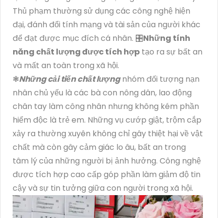
Thủ phạm thường sử dụng các công nghệ hiện
đại, đánh đổi tính mạng và tài sản của người khác
để đạt được mục đích cá nhân. 🎛
Những tính
năng chất lượng được tích hợp
tạo ra sự bất an
và mất an toàn trong xã hội.
❃
Những cải tiến chất lượng
nhóm đối tượng nạn
nhân chủ yếu là các bà con nông dân, lao động
chân tay làm công nhân nhưng không kém phần
hiểm độc là trẻ em. Những vụ cướp giật, trộm cắp
xảy ra thường xuyên không chỉ gây thiệt hại về vật
chất mà còn gây cảm giác lo âu, bất an trong
tâm lý của những người bị ảnh hưởng. Công nghệ
được tích hợp cao cấp góp phần làm giảm độ tin
cậy và sự tin tưởng giữa con người trong xã hội.