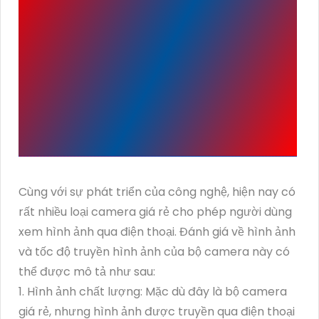
ĐÁNH GIÁ VỀ HÌNH ẢNH,
TỐC ĐỘ TRUYỀN HÌNH
ẢNH CỦA BỘ CAMERA
GIÁ RẺ XEM QUA ĐIỆN
THOẠI
Cùng với sự phát triển của công nghệ, hiện nay có
rất nhiều loại camera giá rẻ cho phép người dùng
xem hình ảnh qua điện thoại. Đánh giá về hình ảnh
và tốc độ truyền hình ảnh của bộ camera này có
thể được mô tả như sau:
1. Hình ảnh chất lượng: Mặc dù đây là bộ camera
giá rẻ, nhưng hình ảnh được truyền qua điện thoại