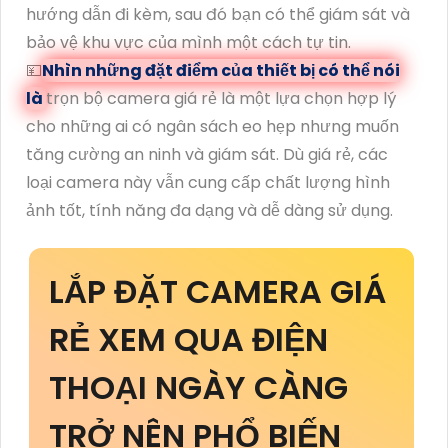
hướng dẫn đi kèm, sau đó bạn có thể giám sát và
bảo vệ khu vực của mình một cách tự tin.
💴
Nhìn những đặt điểm của thiết bị có thể nói
là
trọn bộ camera giá rẻ là một lựa chọn hợp lý
cho những ai có ngân sách eo hẹp nhưng muốn
tăng cường an ninh và giám sát. Dù giá rẻ, các
loại camera này vẫn cung cấp chất lượng hình
ảnh tốt, tính năng đa dạng và dễ dàng sử dụng.
LẮP ĐẶT CAMERA GIÁ
RẺ XEM QUA ĐIỆN
THOẠI NGÀY CÀNG
TRỞ NÊN PHỔ BIẾN