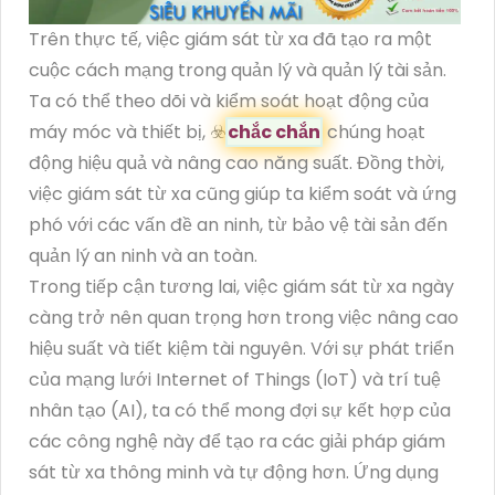
Trên thực tế, việc giám sát từ xa đã tạo ra một
cuộc cách mạng trong quản lý và quản lý tài sản.
Ta có thể theo dõi và kiểm soát hoạt động của
máy móc và thiết bị, ☣️
chắc chắn
chúng hoạt
động hiệu quả và nâng cao năng suất. Đồng thời,
việc giám sát từ xa cũng giúp ta kiểm soát và ứng
phó với các vấn đề an ninh, từ bảo vệ tài sản đến
quản lý an ninh và an toàn.
Trong tiếp cận tương lai, việc giám sát từ xa ngày
càng trở nên quan trọng hơn trong việc nâng cao
hiệu suất và tiết kiệm tài nguyên. Với sự phát triển
của mạng lưới Internet of Things (IoT) và trí tuệ
nhân tạo (AI), ta có thể mong đợi sự kết hợp của
các công nghệ này để tạo ra các giải pháp giám
sát từ xa thông minh và tự động hơn. Ứng dụng