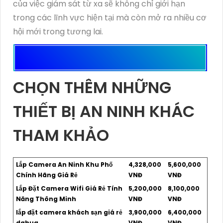
của việc giám sát từ xa sẽ không chỉ giới hạn
trong các lĩnh vực hiện tại mà còn mở ra nhiều cơ
hội mới trong tương lai.
CHỌN THÊM NHỮNG
THIẾT BỊ AN NINH KHÁC
THAM KHẢO
Lắp Camera An Ninh Khu Phố
4,328,000
5,600,000
Chính Hãng Giá Rẻ
VNĐ
VNĐ
Lắp Đặt Camera Wifi Giá Rẻ Tính
5,200,000
8,100,000
Năng Thông Minh
VNĐ
VNĐ
lắp đặt camera khách sạn giá rẻ
3,900,000
6,400,000
dahua
VNĐ
VNĐ